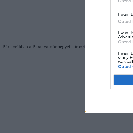
Opted 
I want t
Opted 
I want 
Advertis
Opted 
Bár korábban a Baranya Vármegyei Hírportál
arról írt
, hogy a bölcső
I want t
of my P
was col
Opted 