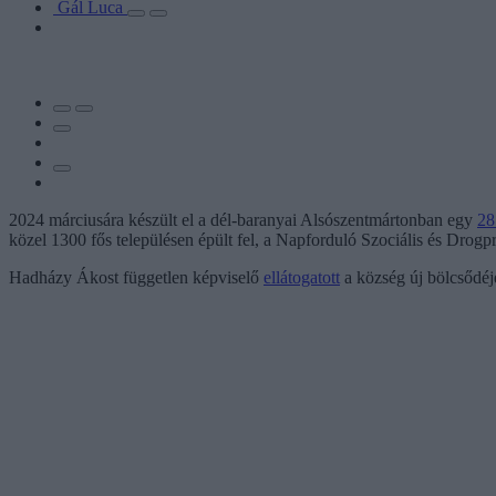
Gál Luca
2024 márciusára készült el a dél-baranyai Alsószentmártonban egy
28
közel 1300 fős településen épült fel, a Napforduló Szociális és Drogpr
Hadházy Ákost független képviselő
ellátogatott
a község új bölcsődéjéh