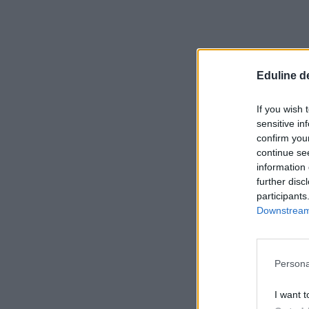
Eduline d
If you wish 
sensitive in
confirm you
continue se
information 
further disc
participants
Downstream 
Persona
I want t