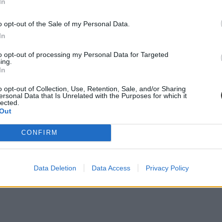
In
o opt-out of the Sale of my Personal Data.
In
to opt-out of processing my Personal Data for Targeted
ing.
In
de 2025. január elseján nyit, Hadházy látogatása arra mutat, hogy az
o opt-out of Collection, Use, Retention, Sale, and/or Sharing
ersonal Data that Is Unrelated with the Purposes for which it
lected.
Out
CONFIRM
Data Deletion
Data Access
Privacy Policy