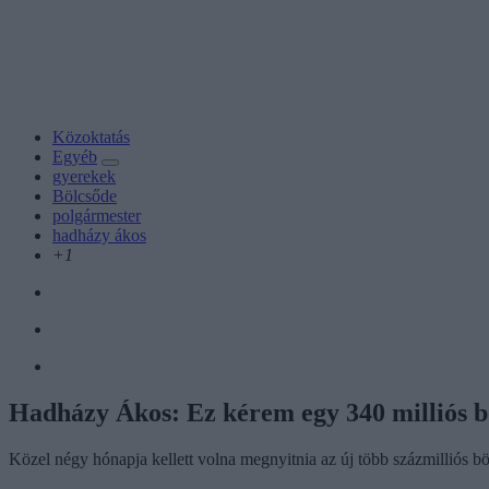
Közoktatás
Egyéb
gyerekek
Bölcsőde
polgármester
hadházy ákos
+1
Hadházy Ákos: Ez kérem egy 340 milliós bö
Közel négy hónapja kellett volna megnyitnia az új több százmilliós b