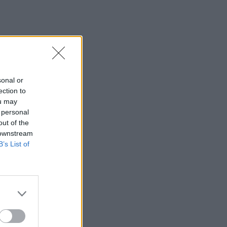
sonal or
ection to
ou may
 personal
out of the
 downstream
B’s List of