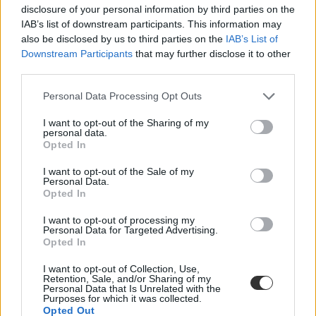
disclosure of your personal information by third parties on the
Az apa be is adta, majd másnap telefonon keresték az OH-tól, ahol
IAB’s list of downstream participants. This information may
azt a tájékoztatást kapta, hogy kérje az
egyéni munkarend
also be disclosed by us to third parties on the
IAB’s List of
visszavonását, majd utána írjon az igazgatónak, és kérelmezze a
Downstream Participants
that may further disclose it to other
részleges felmentést magyarból, ugyanis hetente egyszer ezzel
third parties.
ütközik a reggeli edzés időpontja a két tesi mellett. Ugyanis a
köznevelési törvény 55. paragrafusa szerint olyan esetekben, amikor
Personal Data Processing Opt Outs
a kötelező iskolai foglalkozások többségén meg tudna jelenni az
érintett tanuló, de élethelyzete indokolttá teszi, hogy egyes
I want to opt-out of the Sharing of my
tanórákról távol maradjon, az iskolaigazgató által biztosítható
personal data.
részleges felmentés révén engedélyezhető a tanuló távolmaradása.
Opted In
Ez az eset azért jobb, mert így a diáknak csak az adott tárgyból kell
I want to opt-out of the Sale of my
osztályozó vizsgát tennie, míg a teljes egyéni munkarend esetén az
Personal Data.
összesből.
Opted In
Az OH nem illetékes
I want to opt-out of processing my
Personal Data for Targeted Advertising.
Az ügyben megkerestük az Oktatási Hivatalt is, ahonnan azt a
Opted In
választ kaptuk, hogy a kérdésben a hivatal nem illetékes. Ezután
írtunk a Belügyminisztériumnak is, amint válaszolnak a kérdéseinkre
I want to opt-out of Collection, Use,
cikkünket frissítjük.
Retention, Sale, and/or Sharing of my
Personal Data that Is Unrelated with the
Frissítés 09.11. 12.14
Purposes for which it was collected.
Opted Out