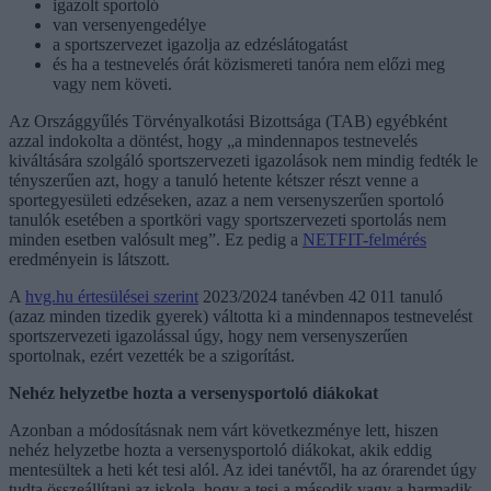
igazolt sportoló
van versenyengedélye
a sportszervezet igazolja az edzéslátogatást
és ha a testnevelés órát közismereti tanóra nem előzi meg
vagy nem követi.
Az Országgyűlés Törvényalkotási Bizottsága (TAB) egyébként
azzal indokolta a döntést, hogy „a mindennapos testnevelés
kiváltására szolgáló sportszervezeti igazolások nem mindig fedték le
tényszerűen azt, hogy a tanuló hetente kétszer részt venne a
sportegyesületi edzéseken, azaz a nem versenyszerűen sportoló
tanulók esetében a sportköri vagy sportszervezeti sportolás nem
minden esetben valósult meg”. Ez pedig a
NETFIT-felmérés
eredményein is látszott.
A
hvg.hu értesülései szerint
2023/2024 tanévben 42 011 tanuló
(azaz minden tizedik gyerek) váltotta ki a mindennapos testnevelést
sportszervezeti igazolással úgy, hogy nem versenyszerűen
sportolnak, ezért vezették be a szigorítást.
Nehéz helyzetbe hozta a versenysportoló diákokat
Azonban a módosításnak nem várt következménye lett, hiszen
nehéz helyzetbe hozta a versenysportoló diákokat, akik eddig
mentesültek a heti két tesi alól. Az idei tanévtől, ha az órarendet úgy
tudta összeállítani az iskola, hogy a tesi a második vagy a harmadik