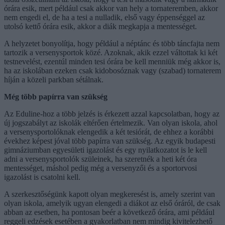
órára esik, mert például csak akkor van hely a tornateremben, akkor
nem engedi el, de ha a tesi a nulladik, első vagy éppenséggel az
utolsó kettő órára esik, akkor a diák megkapja a mentességet.
A helyzetet bonyolítja, hogy például a néptánc és több táncfajta nem
tartozik a versenysportok közé. Azoknak, akik ezzel váltottak ki két
testnevelést, ezentúl minden tesi órára be kell menniük még akkor is,
ha az iskolában ezeken csak kidobosóznak vagy (szabad) tornaterem
híján a közeli parkban sétálnak.
Még több papírra van szükség
Az Eduline-hoz a több jelzés is érkezett azzal kapcsolatban, hogy az
új jogszabályt az iskolák eltérően értelmezik. Van olyan iskola, ahol
a versenysportolóknak elengedik a két tesiórát, de ehhez a korábbi
évekhez képest jóval több papírra van szükség. Az egyik budapesti
gimnáziumban egyesületi igazolást és egy nyilatkozatot is le kell
adni a versenysportolók szüleinek, ha szeretnék a heti két óra
mentességet, máshol pedig még a versenyzői és a sportorvosi
igazolást is csatolni kell.
A szerkesztőségünk kapott olyan megkeresést is, amely szerint van
olyan iskola, amelyik ugyan elengedi a diákot az első óráról, de csak
abban az esetben, ha pontosan beér a következő órára, ami például
reggeli edzések esetében a gyakorlatban nem mindig kivitelezhető