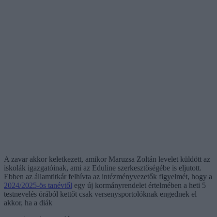
A zavar akkor keletkezett, amikor Maruzsa Zoltán levelet küldött az
iskolák igazgatóinak, ami az Eduline szerkesztőségébe is eljutott.
Ebben az államtitkár felhívta az intézményvezetők figyelmét, hogy a
2024/2025-ös tanévtől
egy új kormányrendelet értelmében a heti 5
testnevelés órából kettőt csak versenysportolóknak engednek el
akkor, ha a diák