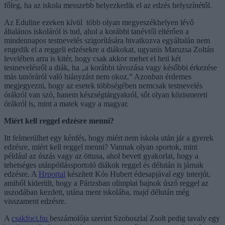
főleg, ha az iskola messzebb helyezkedik el az edzés helyszínétől.
Az Eduline ezeken kívül több olyan megyeszékhelyen lévő
általános iskoláról is tud, ahol a korábbi tanévtől eltérően a
mindennapos testnevelés szigorítására hivatkozva egyáltalán nem
engedik el a reggeli edzésekre a diákokat, ugyanis Maruzsa Zoltán
levelében arra is kitér, hogy csak akkor mehet el heti két
testnevelésről a diák, ha „a korábbi távozása vagy későbbi érkezése
más tanóráról való hiányzást nem okoz.” Azonban érdemes
megjegyezni, hogy az esetek többségében nemcsak testnevelés
órákról van szó, hanem készségtárgyakról, sőt olyan közismereti
órákról is, mint a matek vagy a magyar.
Miért kell reggel edzésre menni?
Itt felmerülhet egy kérdés, hogy miért nem iskola után jár a gyerek
edzésre, miért kell reggel menni? Vannak olyan sportok, mint
például az úszás vagy az öttusa, ahol bevett gyakorlat, hogy a
tehetséges utánpótlássportoló diákok reggel és délután is járnak
edzésre. A
Hrportal
készített Kós Hubert édesapjával egy interjút,
amiből kiderült, hogy a Párizsban olimpiai bajnok úszó reggel az
uszodában kezdett, utána ment iskolába, majd délután még
visszament edzésre.
A
csakfoci.hu
beszámolója szerint Szoboszlai Zsolt pedig tavaly egy