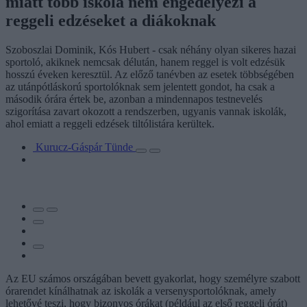
miatt több iskola nem engedélyezi a
reggeli edzéseket a diákoknak
Szoboszlai Dominik, Kós Hubert - csak néhány olyan sikeres hazai
sportoló, akiknek nemcsak délután, hanem reggel is volt edzésük
hosszú éveken keresztül. Az előző tanévben az esetek többségében
az utánpótláskorú sportolóknak sem jelentett gondot, ha csak a
második órára értek be, azonban a mindennapos testnevelés
szigorítása zavart okozott a rendszerben, ugyanis vannak iskolák,
ahol emiatt a reggeli edzések tiltólistára kerültek.
Kurucz-Gáspár Tünde
Az EU számos országában bevett gyakorlat, hogy személyre szabott
órarendet kínálhatnak az iskolák a versenysportolóknak, amely
lehetővé teszi, hogy bizonyos órákat (például az első reggeli órát)