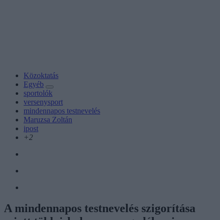
Közoktatás
Egyéb
sportolók
versenysport
mindennapos testnevelés
Maruzsa Zoltán
ipost
+2
A mindennapos testnevelés szigorítása