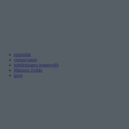
sportolók
versenysport
mindennapos testnevelés
Maruzsa Zoltán
ipost