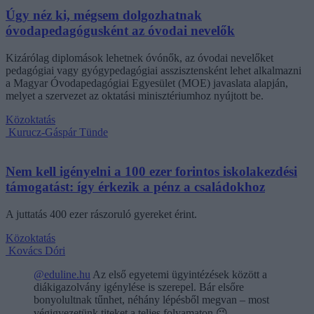
Úgy néz ki, mégsem dolgozhatnak
óvodapedagógusként az óvodai nevelők
Kizárólag diplomások lehetnek óvónők, az óvodai nevelőket
pedagógiai vagy gyógypedagógiai asszisztensként lehet alkalmazni
a Magyar Óvodapedagógiai Egyesület (MOE) javaslata alapján,
melyet a szervezet az oktatási minisztériumhoz nyújtott be.
Közoktatás
Kurucz-Gáspár Tünde
Nem kell igényelni a 100 ezer forintos iskolakezdési
támogatást: így érkezik a pénz a családokhoz
A juttatás 400 ezer rászoruló gyereket érint.
Közoktatás
Kovács Dóri
@eduline.hu
Az első egyetemi ügyintézések között a
diákigazolvány igénylése is szerepel. Bár elsőre
bonyolultnak tűnhet, néhány lépésből megvan – most
végigvezetünk titeket a teljes folyamaton.😉