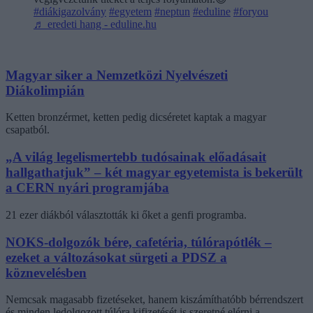
#diákigazolvány
#egyetem
#neptun
#eduline
#foryou
♬ eredeti hang - eduline.hu
Magyar siker a Nemzetközi Nyelvészeti
Diákolimpián
Ketten bronzérmet, ketten pedig dicséretet kaptak a magyar
csapatból.
„A világ legelismertebb tudósainak előadásait
hallgathatjuk” – két magyar egyetemista is bekerült
a CERN nyári programjába
21 ezer diákból választották ki őket a genfi programba.
NOKS-dolgozók bére, cafetéria, túlórapótlék –
ezeket a változásokat sürgeti a PDSZ a
köznevelésben
Nemcsak magasabb fizetéseket, hanem kiszámíthatóbb bérrendszert
és minden ledolgozott túlóra kifizetését is szeretné elérni a