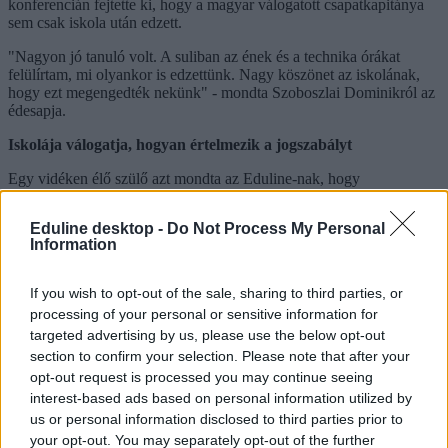
konferencián fejtette ki, hogy a magyar válogatott csapatkapitánya
sem csak iskola után edzett.
"Nagyon jó tanuló volt. A suliban az ének és a technika órákat
felülírtam, mi olyankor is edzettünk. Nagy köszönet az iskolának,
hogy ezt megengedték nekünk" - mondta Szoboszlai Dominikról az
édesapja.
Iskolája válogatja, hogyan értelmezik a jogszabályt
Egy vidéken élő szülő azt mondta az Eduline-nak, hogy
versenysportoló fiának ebben a tanévben a három reggeli edzésből
egyet sem engedélyeztek egy megyeszékhelyen lévő általános
Eduline desktop -
Do Not Process My Personal
iskolában az új jogszabályra hivatkozva, pedig az előző félévben
Information
ebből nem volt gond. Igaz, a mostani edzések a magyar vagy a
matek órával is ütköztek. A család hiába bizonygatta, hogy az elmúlt
tanévhez hasonlóan most is pótolni fogják rendszeresen a
If you wish to opt-out of the sale, sharing to third parties, or
tananyagot, de az igazgató mégsem adta meg nekik az engedélyt.
processing of your personal or sensitive information for
targeted advertising by us, please use the below opt-out
Egy másik megyeszékhelyen élő édesapa is hasonló helyzetről
section to confirm your selection. Please note that after your
számolt be. Neki is jó tanuló a focista fia, aki a csapatával országos
szinten is remek eredményeket ér el. Az apa elmondása szerint az
opt-out request is processed you may continue seeing
előző tanévben még elég volt az egyesületi kikérő a reggeli
interest-based ads based on personal information utilized by
edzésekre még a közismereti tárgyakból is, most viszont a
us or personal information disclosed to third parties prior to
mindennapos testnevelés szigorítására hivatkozva az iskola azt kérte,
your opt-out. You may separately opt-out of the further
hogy az Oktatási Hivataltól kérjenek egyéni munkarendet.