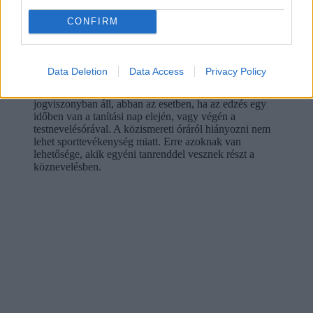
A BM megkeresésünkre azt a választ küldte, hogy
CONFIRM
hogy a nemzeti köznevelésről szóló 2011. évi CXC.
törvény 27. § (11) értelmében a mindennapos
testnevelést legalább napi egy testnevelés óra keretében
kell megszerveznie az iskoláknak. Ebből heti két
Data Deletion
Data Access
Privacy Policy
órát versenyengedély birtokában kiválthat az a tanuló,
aki a sportról szóló törvény szerinti igazolt sportolói
jogviszonyban áll, abban az esetben, ha az edzés egy
időben van a tanítási nap elején, vagy végén a
testnevelésórával. A közismereti óráról hiányozni nem
lehet sporttevékenység miatt. Erre azoknak van
lehetősége, akik egyéni tanrenddel vesznek részt a
köznevelésben.