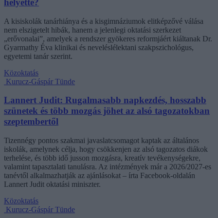
helyette?
A kisiskolák tanárhiánya és a kisgimnáziumok elitképzővé válása
nem elszigetelt hibák, hanem a jelenlegi oktatási szerkezet
„erővonalai”, amelyek a rendszer gyökeres reformjáért kiáltanak Dr.
Gyarmathy Éva klinikai és neveléslélektani szakpszichológus,
egyetemi tanár szerint.
Közoktatás
Kurucz-Gáspár Tünde
Lannert Judit: Rugalmasabb napkezdés, hosszabb
szünetek és több mozgás jöhet az alsó tagozatokban
szeptembertől
Tizennégy pontos szakmai javaslatcsomagot kaptak az általános
iskolák, amelynek célja, hogy csökkenjen az alsó tagozatos diákok
terhelése, és több idő jusson mozgásra, kreatív tevékenységekre,
valamint tapasztalati tanulásra. Az intézmények már a 2026/2027-es
tanévtől alkalmazhatják az ajánlásokat – írta Facebook-oldalán
Lannert Judit oktatási miniszter.
Közoktatás
Kurucz-Gáspár Tünde