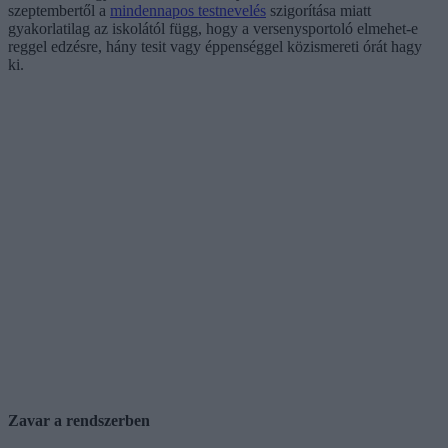
szeptembertől a
mindennapos testnevelés
szigorítása miatt
gyakorlatilag az iskolától függ, hogy a versenysportoló elmehet-e
reggel edzésre, hány tesit vagy éppenséggel közismereti órát hagy
ki.
Zavar a rendszerben