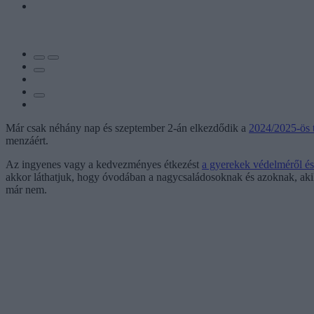
Már csak néhány nap és szeptember 2-án elkezdődik a
2024/2025-ös 
menzáért.
Az ingyenes vagy a kedvezményes étkezést
a gyerekek védelméről és
akkor láthatjuk, hogy óvodában a nagycsaládosoknak és azoknak, akikn
már nem.