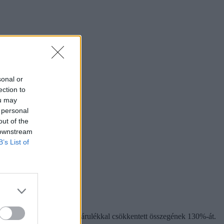
sonal or
ection to
ou may
 personal
out of the
 downstream
B’s List of
ségbiztosítási és nyugdíjjárulékkal csökkentett összegének 130%-át.