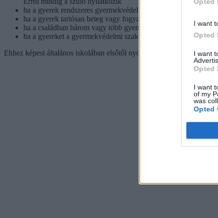
Erről mindig a szülő nyilatkozik
Opted 
ha a gyerek rendszeres gyermekvédelmi kedvezményben részes
ha a gyerek tartósan beteg vagy fogyatékos, vagy a családban 
I want t
ha a családban három vagy több gyermeket nevelnek
Opted 
ha a gyereket a gyermekvédelmi szakellátás keretében nevelésb
Ehhez képest általános iskolában elsőtől nyolcadikig már csak akkor j
I want 
Advertis
Opted 
I want t
of my P
was col
Opted 