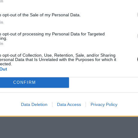
In
ül
tartósan beteg vagy fogyatékos gyermeket nevelnek
o opt-out of the Sale of my Personal Data.
In
e vették.
ár az ingyenes étkezés, ha a diák
to opt-out of processing my Personal Data for Targeted
ing.
In
o opt-out of Collection, Use, Retention, Sale, and/or Sharing
ersonal Data that Is Unrelated with the Purposes for which it
lected.
Out
CONFIRM
Data Deletion
Data Access
Privacy Policy