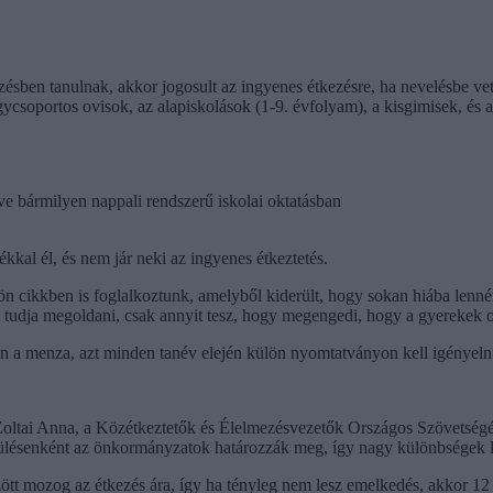
épzésben tanulnak, akkor jogosult az ingyenes étkezésre, ha nevelésbe ve
csoportos ovisok, az alapiskolások (1-9. évfolyam), a kisgimisek, és azok
ve bármilyen nappali rendszerű iskolai oktatásban
kkal él, és nem jár neki az ingyenes étkeztetés.
n cikkben is foglalkoztunk, amelyből kiderült, hogy sokan hiába lenn
tudja megoldani, csak annyit tesz, hogy megengedi, hogy a gyerekek o
 a menza, azt minden tanév elején külön nyomtatványon kell igényelni
rt. Zoltai Anna, a Közétkeztetők és Élelmezésvezetők Országos Szövets
elepülésenként az önkormányzatok határozzák meg, így nagy különbségek 
zött mozog az étkezés ára, így ha tényleg nem lesz emelkedés, akkor 12 