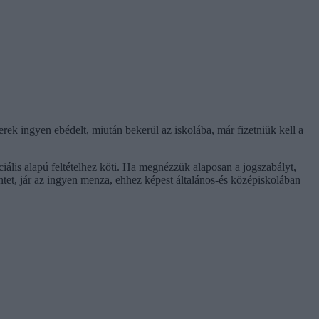
ek ingyen ebédelt, miután bekerül az iskolába, már fizetniük kell a
ális alapú feltételhez köti. Ha megnézzük alaposan a jogszabályt,
tet, jár az ingyen menza, ehhez képest általános-és középiskolában