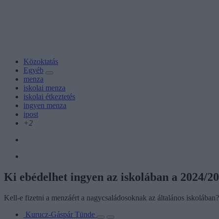
Közoktatás
Egyéb
menza
iskolai menza
iskolai étkeztetés
ingyen menza
ipost
+2
Ki ebédelhet ingyen az iskolában a 2024/2
Kell-e fizetni a menzáért a nagycsaládosoknak az általános iskolában
Kurucz-Gáspár Tünde