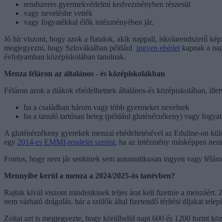
rendszeres gyermekvédelmi kedvezményben részesül
vagy nevelésbe vették
vagy fogyatékkal élők intézményében jár.
Jó hír viszont, hogy azok a fiatalok, akik nappali, iskolarendszerű k
megjegyezni, hogy Szlovákiában például
ingyen ebédet
kapnak a nagy
évfolyamban középiskolában tanulnak.
Menza féláron az általános - és középiskolákban
Féláron azok a diákok ebédelhetnek általános-és középiskolában, illet
ha a családban három vagy több gyermeket nevelnek
ha a tanuló tartósan beteg (például gluténérzékeny) vagy fogyaté
A gluténérzékeny gyerekek menzai ebédeltetésével az Eduline-on külö
egy
2014-es EMMI-rendelet szerint
, ha az intézmény másképpen nem 
Fontos, hogy nem jár senkinek sem automatikusan ingyen vagy féláron
Mennyibe kerül a menza a 2024/2025-ös tanévben?
Rajtuk kívül viszont mindenkinek teljes árat kell fizetnie a menzáé
nem várható drágulás, bár a szülők által fizetendő térítési díjakat t
Zoltai azt is megjegyezte, hogy körülbelül napi 600 és 1200 forint kö