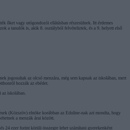
tték őket vagy utógondozói ellátásban részesülnek. Itt érdemes
 a tanulók is, akik 8. osztályból felvételiztek, és a 9. helyett első
ének jogosultak az olcsó menzára, még sem kapnak az iskolában, mert
tthonról hozzák az ebédet.
 az iskolában.
égének (Közszöv) elnöke korábban az Eduline-nak azt mondta, hogy
lehetnek a menzák árai között.
és 24 ezer forint körüli összegre lehet számítani gyerekenként