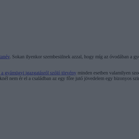
tanév
. Sokan ilyenkor szembesülnek azzal, hogy míg az óvodában a gyer
 a gyámügyi igazgatásról szóló törvény
minden esetben valamilyen szoci
él nem ér el a családban az egy főre jutó jövedelem egy bizonyos szin