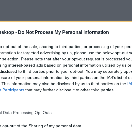
esktop -
Do Not Process My Personal Information
to opt-out of the sale, sharing to third parties, or processing of your per
formation for targeted advertising by us, please use the below opt-out s
r selection. Please note that after your opt-out request is processed y
eing interest-based ads based on personal information utilized by us or
disclosed to third parties prior to your opt-out. You may separately opt-
losure of your personal information by third parties on the IAB’s list of
. This information may also be disclosed by us to third parties on the
IA
ban az alábbi esetekben igényelhető:
Participants
that may further disclose it to other third parties.
l Data Processing Opt Outs
o opt-out of the Sharing of my personal data.
ladja meg a minimálbér személyi jövedelemadóval, munkavállalói, egész