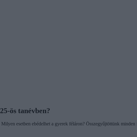
025-ös tanévben?
? Milyen esetben ebédelhet a gyerek féláron? Összegyűjtöttünk minden f