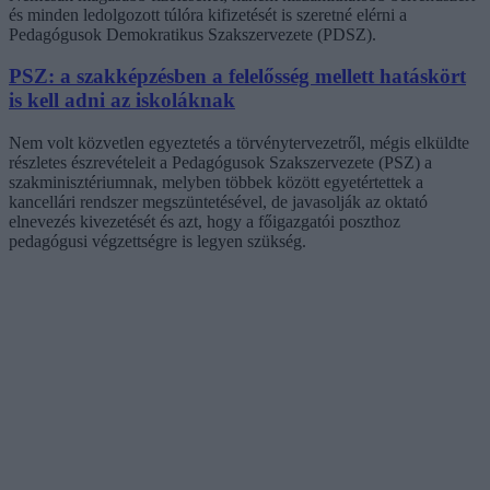
és minden ledolgozott túlóra kifizetését is szeretné elérni a
Pedagógusok Demokratikus Szakszervezete (PDSZ).
PSZ: a szakképzésben a felelősség mellett hatáskört
is kell adni az iskoláknak
Nem volt közvetlen egyeztetés a törvénytervezetről, mégis elküldte
részletes észrevételeit a Pedagógusok Szakszervezete (PSZ) a
szakminisztériumnak, melyben többek között egyetértettek a
kancellári rendszer megszüntetésével, de javasolják az oktató
elnevezés kivezetését és azt, hogy a főigazgatói poszthoz
pedagógusi végzettségre is legyen szükség.