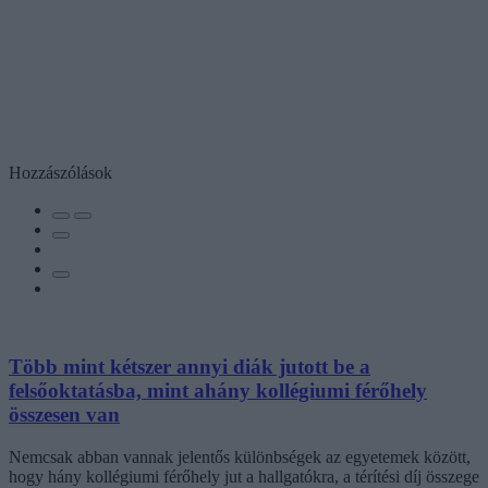
Hozzászólások
Több mint kétszer annyi diák jutott be a
felsőoktatásba, mint ahány kollégiumi férőhely
összesen van
Nemcsak abban vannak jelentős különbségek az egyetemek között,
hogy hány kollégiumi férőhely jut a hallgatókra, a térítési díj összege