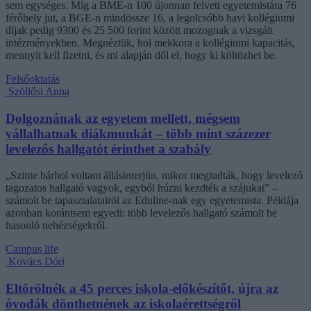
sem egységes. Míg a BME-n 100 újonnan felvett egyetemistára 76
férőhely jut, a BGE-n mindössze 16, a legolcsóbb havi kollégiumi
díjak pedig 9300 és 25 500 forint között mozognak a vizsgált
intézményekben. Megnéztük, hol mekkora a kollégiumi kapacitás,
mennyit kell fizetni, és mi alapján dől el, hogy ki költözhet be.
Felsőoktatás
Szöllősi Anna
Dolgoznának az egyetem mellett, mégsem
vállalhatnak diákmunkát – több mint százezer
levelezős hallgatót érinthet a szabály
„Szinte bárhol voltam állásinterjún, mikor megtudták, hogy levelező
tagozatos hallgató vagyok, egyből húzni kezdték a szájukat” –
számolt be tapasztalatairól az Eduline-nak egy egyetemista. Példája
azonban korántsem egyedi: több levelezős hallgató számolt be
hasonló nehézségekről.
Campus life
Kovács Dóri
Eltörölnék a 45 perces iskola-előkészítőt, újra az
óvodák dönthetnének az iskolaérettségről