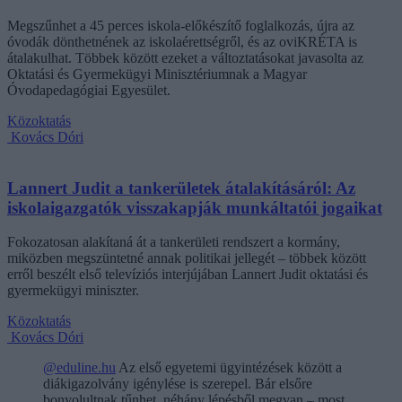
Megszűnhet a 45 perces iskola-előkészítő foglalkozás, újra az
óvodák dönthetnének az iskolaérettségről, és az oviKRÉTA is
átalakulhat. Többek között ezeket a változtatásokat javasolta az
Oktatási és Gyermekügyi Minisztériumnak a Magyar
Óvodapedagógiai Egyesület.
Közoktatás
Kovács Dóri
Lannert Judit a tankerületek átalakításáról: Az
iskolaigazgatók visszakapják munkáltatói jogaikat
Fokozatosan alakítaná át a tankerületi rendszert a kormány,
miközben megszüntetné annak politikai jellegét – többek között
erről beszélt első televíziós interjújában Lannert Judit oktatási és
gyermekügyi miniszter.
Közoktatás
Kovács Dóri
@eduline.hu
Az első egyetemi ügyintézések között a
diákigazolvány igénylése is szerepel. Bár elsőre
bonyolultnak tűnhet, néhány lépésből megvan – most