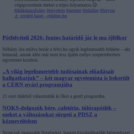
végigvezetünk titeket a teljes folyamaton.😉
#diákigazolvány
#egyetem
#neptun
#eduline
#foryou
♬ eredeti hang - eduline.hu
Pótfelvételi 2026: fontos határidő jár le ma éjfélkor
Néhány óra múlva bezár a felvi.hu egyik legfontosabb felülete – aki
lemarad, annak idén már nem lesz újabb esélye szeptemberben
egyetemet kezdeni.
„A világ legelismertebb tudósainak előadásait
hallgathatjuk” – két magyar egyetemista is bekerült
a CERN nyári programjába
21 ezer diákból választották ki őket a genfi programba.
NOKS-dolgozók bére, cafetéria, túlórapótlék –
ezeket a változásokat sürgeti a PDSZ a
köznevelésben
Nemcsak magasabb fizetéseket, hanem kiszámíthatóbb bérrendszert