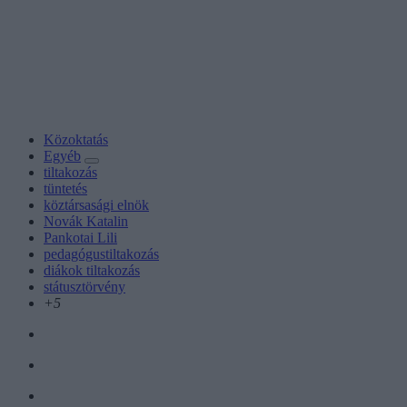
Közoktatás
Egyéb
tiltakozás
tüntetés
köztársasági elnök
Novák Katalin
Pankotai Lili
pedagógustiltakozás
diákok tiltakozás
státusztörvény
+5