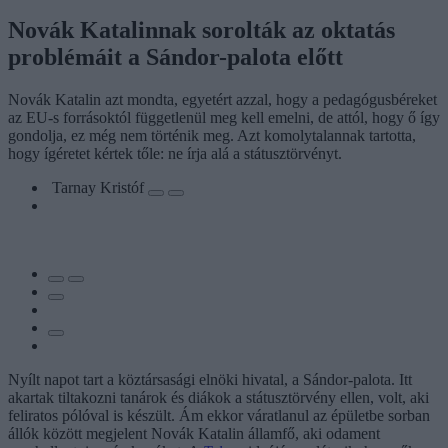
Novák Katalinnak sorolták az oktatás
problémáit a Sándor-palota előtt
Novák Katalin azt mondta, egyetért azzal, hogy a pedagógusbéreket
az EU-s forrásoktól függetlenül meg kell emelni, de attól, hogy ő így
gondolja, ez még nem történik meg. Azt komolytalannak tartotta,
hogy ígéretet kértek tőle: ne írja alá a státusztörvényt.
Tarnay Kristóf
Nyílt napot tart a köztársasági elnöki hivatal, a Sándor-palota. Itt
akartak tiltakozni tanárok és diákok a státusztörvény ellen, volt, aki
feliratos pólóval is készült. Ám ekkor váratlanul az épületbe sorban
állók között megjelent Novák Katalin államfő, aki odament