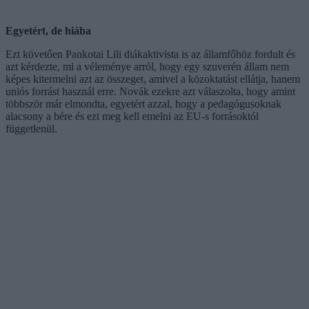
Egyetért, de hiába
Ezt követően Pankotai Lili diákaktivista is az államfőhöz fordult és
azt kérdezte, mi a véleménye arról, hogy egy szuverén állam nem
képes kitermelni azt az összeget, amivel a közoktatást ellátja, hanem
uniós forrást használ erre. Novák ezekre azt válaszolta, hogy amint
többször már elmondta, egyetért azzal, hogy a pedagógusoknak
alacsony a bére és ezt meg kell emelni az EU-s forrásoktól
függetlenül.