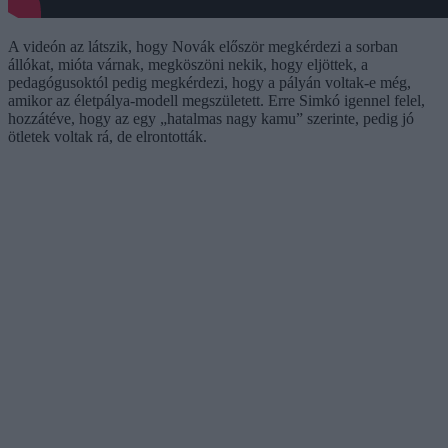
A videón az látszik, hogy Novák először megkérdezi a sorban
állókat, mióta várnak, megköszöni nekik, hogy eljöttek, a
pedagógusoktól pedig megkérdezi, hogy a pályán voltak-e még,
amikor az életpálya-modell megszületett. Erre Simkó igennel felel,
hozzátéve, hogy az egy „hatalmas nagy kamu” szerinte, pedig jó
ötletek voltak rá, de elrontották.