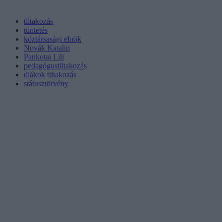
tiltakozás
tüntetés
köztársasági elnök
Novák Katalin
Pankotai Lili
pedagógustiltakozás
diákok tiltakozás
státusztörvény