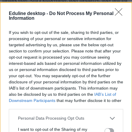
mennek előre. Arra a közbevetésre, hogy megígéri-e, hogy nem írja
alá, azt mondta, szerinte ez a propagandisztikus, amit tesznek és az
komolytalan lenne, ha most ígéretet várnának tőle.
Eduline desktop -
Do Not Process My Personal
Information
Pedagógus Egység, Facebook
If you wish to opt-out of the sale, sharing to third parties, or
A mintegy tízperces beszélgetés után az államfő visszament a
processing of your personal or sensitive information for
Sándor-palotába, ahová később a sorban álló tiltakozók is be tudtak
targeted advertising by us, please use the below opt-out
menni, ki is feszítettek egy molinót, amin Novák 2010-ben, mára
section to confirm your selection. Please note that after your
eltávolított „anyukablogjáról" idézik, amikor tizenhárom évvel
opt-out request is processed you may continue seeing
ezelőtt
arról írt
, „hálás vagyok a sorsnak, hogy nem a kényszer
üldöz el itthonról, hogy nem kórházi ápolónőként vagy
interest-based ads based on personal information utilized by
pedagógusként élünk röhejes jövedelemből”. A mostani államfő
us or personal information disclosed to third parties prior to
akkoriban költözött vissza Németországból Magyarországra, hogy a
your opt-out. You may separately opt-out of the further
Külügyminisztériumban dolgozzon.
disclosure of your personal information by third parties on the
IAB’s list of downstream participants. This information may
A státusztörvény kapcsán egyébként
zajlanak egyeztetések
, ezeket
also be disclosed by us to third parties on the
IAB’s List of
kormányzati részről elég optimistán látják, szakszervezeti oldalról
már kevésbé. Az elmúlt időben több ponton is visszakozott a
Downstream Participants
that may further disclose it to other
kormány a pedagógusok tervezett új jogállásával kapcsolatban, de
third parties.
érdekvédők kifogásolják, hogy több, szerintük hátrányos módosítás
ezt követően is bennmaradt a tervezetben.
Personal Data Processing Opt Outs
(Kiemelt kép: Novák Katalin Facebook-oldala)
I want to opt-out of the Sharing of my