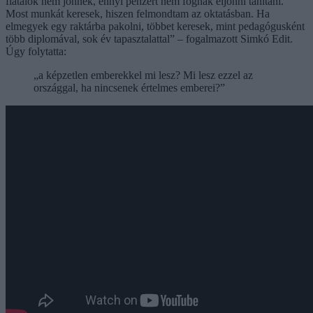
fiatalok nem jönnek, ennyi pénzért nem fognak eljönni tanítani.
Most munkát keresek, hiszen felmondtam az oktatásban. Ha
elmegyek egy raktárba pakolni, többet keresek, mint pedagógusként
több diplomával, sok év tapasztalattal” – fogalmazott Simkó Edit.
Úgy folytatta:
„a képzetlen emberekkel mi lesz? Mi lesz ezzel az
országgal, ha nincsenek értelmes emberei?”