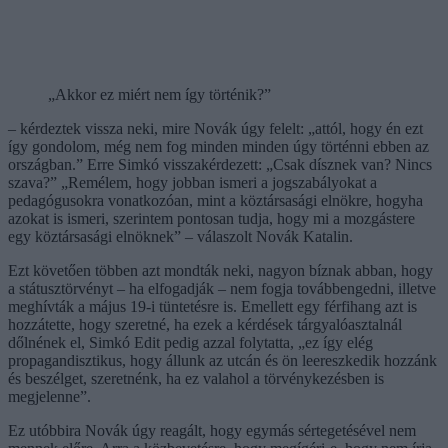
„Akkor ez miért nem így történik?”
– kérdeztek vissza neki, mire Novák úgy felelt: „attól, hogy én ezt
így gondolom, még nem fog minden minden úgy történni ebben az
országban.” Erre Simkó visszakérdezett: „Csak dísznek van? Nincs
szava?” „Remélem, hogy jobban ismeri a jogszabályokat a
pedagógusokra vonatkozóan, mint a köztársasági elnökre, hogyha
azokat is ismeri, szerintem pontosan tudja, hogy mi a mozgástere
egy köztársasági elnöknek” – válaszolt Novák Katalin.
Ezt követően többen azt mondták neki, nagyon bíznak abban, hogy
a státusztörvényt – ha elfogadják – nem fogja továbbengedni, illetve
meghívták a május 19-i tüntetésre is. Emellett egy férfihang azt is
hozzátette, hogy szeretné, ha ezek a kérdések tárgyalóasztalnál
dőlnének el, Simkó Edit pedig azzal folytatta, „ez így elég
propagandisztikus, hogy állunk az utcán és ön leereszkedik hozzánk
és beszélget, szeretnénk, ha ez valahol a törvénykezésben is
megjelenne”.
Ez utóbbira Novák úgy reagált, hogy egymás sértegetésével nem