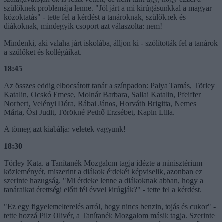
szülőknek problémája lenne. "Jól járt a mi kirúgásunkkal a magyar
közoktatás" - tette fel a kérdést a tanároknak, szülőknek és
diákoknak, mindegyik csoport azt válaszolta: nem!
Mindenki, aki valaha járt iskolába, álljon ki - szólították fel a tanárok
a szülőket és kollégáikat.
18:45
Az összes eddig elbocsátott tanár a színpadon: Palya Tamás, Törley
Katalin, Ocskó Emese, Molnár Barbara, Sallai Katalin, Pfeiffer
Norbert, Velényi Dóra, Rábai János, Horváth Brigitta, Nemes
Mária, Ősi Judit, Törökné Pethő Erzsébet, Kapin Lilla.
A tömeg azt kiabálja: veletek vagyunk!
18:30
Törley Kata, a Tanítanék Mozgalom tagja idézte a minisztérium
közleményét, miszerint a diákok érdekét képviselik, azonban ez
szerinte hazugság. "Mi érdeke lenne a diákoknak abban, hogy a
tanáraikat érettségi előtt fél évvel kirúgják?" - tette fel a kérdést.
"Ez egy figyelemelterelés arról, hogy nincs benzin, tojás és cukor" -
tette hozzá Pilz Olivér, a Tanítanék Mozgalom másik tagja. Szerinte