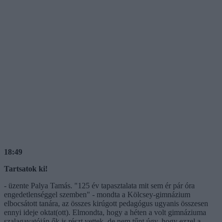
18:49
Tartsatok ki!
- üzente Palya Tamás. "125 év tapasztalata mit sem ér pár óra
engedetlenséggel szemben" - mondta a Kölcsey-gimnázium
elbocsátott tanára, az összes kirúgott pedagógus ugyanis összesen
ennyi ideje oktat(ott). Elmondta, hogy a héten a volt gimnáziuma
szalagavatóján ők is részt vettek, de nem tűnt úgy, hogy ezzel a