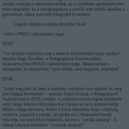
szerint a sztrájkot ellehetetlenítették, de a szülőkkel együttműködve
lehet megoldás: ha a sztrájknapokon a szülők nem küldik iskolába a
gyerekeket, akkor nem kell felügyelni és tanítani.
Legyen általános sztrájk december 8-án"
- kérte a PDSZ választmányi tagja.
17:17
"Az oktatási rendszert csak a tanárok hivatástudata tartja egyben" -
mondta Nagy Erzsébet, a Pedagógusok Demokratikus
Szakszervezete (PDSZ) választmányi tagja. Megköszönte a
támogatást, és bejelentette "nem félünk, nem hagyjuk, folytatjuk".
17:11
"Azért vagyunk itt, mert a kormány semmibe vesz minket, és meg
sem hallgat bennünket" - mondta Szabó Zsuzsa, a Pedagógusok
Szakszervezete (PSZ) elnöke. A szakszervezetek régóta küzdenek
azért, hogy érdemi változtatásokat érjenek el, nem jutottak eddig
dűlőre a tárgyalásokon. Szabó Zsuzsa elmondta, hogy a bíróság
szerint is jogszerű a sztrájk, aki pedig ezt a tiltakozási formát
választja, azt nem érheti bántódás, hiszen a "sztrájk alapjog". A
tömeg válaszul skandálta: "a sztrájk alapjog!"