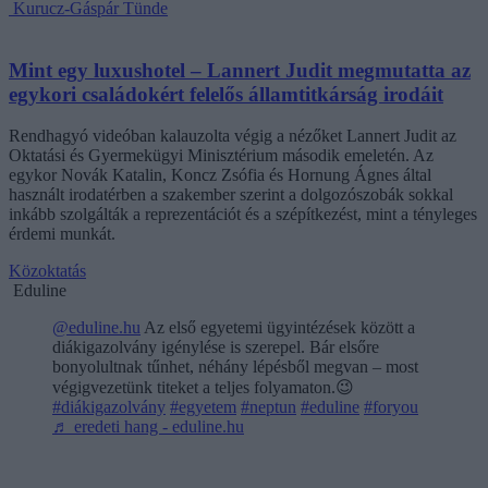
Kurucz-Gáspár Tünde
Mint egy luxushotel – Lannert Judit megmutatta az
egykori családokért felelős államtitkárság irodáit
Rendhagyó videóban kalauzolta végig a nézőket Lannert Judit az
Oktatási és Gyermekügyi Minisztérium második emeletén. Az
egykor Novák Katalin, Koncz Zsófia és Hornung Ágnes által
használt irodatérben a szakember szerint a dolgozószobák sokkal
inkább szolgálták a reprezentációt és a szépítkezést, mint a tényleges
érdemi munkát.
Közoktatás
Eduline
@eduline.hu
Az első egyetemi ügyintézések között a
diákigazolvány igénylése is szerepel. Bár elsőre
bonyolultnak tűnhet, néhány lépésből megvan – most
végigvezetünk titeket a teljes folyamaton.😉
#diákigazolvány
#egyetem
#neptun
#eduline
#foryou
♬ eredeti hang - eduline.hu