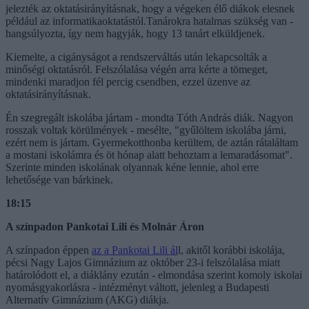
jelezték az oktatásirányításnak, hogy a végeken élő diákok elesnek
például az informatikaoktatástól.Tanárokra hatalmas szükség van -
hangsúlyozta, így nem hagyják, hogy 13 tanárt elküldjenek.
Kiemelte, a cigányságot a rendszerváltás után lekapcsolták a
minőségi oktatásról. Felszólalása végén arra kérte a tömeget,
mindenki maradjon fél percig csendben, ezzel üzenve az
oktatásirányításnak.
Én szegregált iskolába jártam - mondta Tóth András diák. Nagyon
rosszak voltak körülmények - mesélte, "gyűlöltem iskolába járni,
ezért nem is jártam. Gyermekotthonba kerültem, de aztán rátaláltam
a mostani iskolámra és öt hónap alatt behoztam a lemaradásomat".
Szerinte minden iskolának olyannak kéne lennie, ahol erre
lehetősége van bárkinek.
18:15
A színpadon Pankotai Lili és Molnár Áron
A színpadon éppen
az a Pankotai Lili ál
l, akitől korábbi iskolája,
pécsi Nagy Lajos Gimnázium az október 23-i felszólalása miatt
határolódott el, a diáklány ezután - elmondása szerint komoly iskolai
nyomásgyakorlásra - intézményt váltott, jelenleg a Budapesti
Alternatív Gimnázium (AKG) diákja.