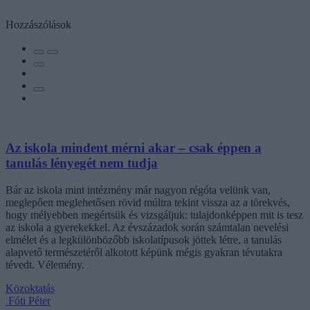
Hozzászólások
Az iskola mindent mérni akar – csak éppen a
tanulás lényegét nem tudja
Bár az iskola mint intézmény már nagyon régóta velünk van,
meglepően meglehetősen rövid múltra tekint vissza az a törekvés,
hogy mélyebben megértsük és vizsgáljuk: tulajdonképpen mit is tesz
az iskola a gyerekekkel. Az évszázadok során számtalan nevelési
elmélet és a legkülönbözőbb iskolatípusok jöttek létre, a tanulás
alapvető természetéről alkotott képünk mégis gyakran tévutakra
tévedt. Vélemény.
Közoktatás
Fóti Péter