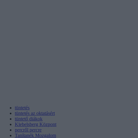
tüntetés
tüntetés az oktatásért
tüntető diákok
Klebelsberg Központ
percről percre
Tanítanék Mozgalom