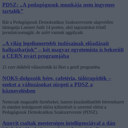
PDSZ: „A pedagógusok munkája nem ingyenes
tartalék”
Bár a Pedagógusok Demokratikus Szakszervezete alapvetően
támogatja Lannert Judit 14 pontos, alsó tagozatokat érintő
javaslatcsomagját, de azért vannak aggályaik.
„A világ legelismertebb tudósainak előadásait
hallgathatjuk” – két magyar egyetemista is bekerült
a CERN nyári programjába
21 ezer diákból választották ki őket a genfi programba.
NOKS-dolgozók bére, cafetéria, túlórapótlék –
ezeket a változásokat sürgeti a PDSZ a
köznevelésben
Nemcsak magasabb fizetéseket, hanem kiszámíthatóbb bérrendszert
és minden ledolgozott túlóra kifizetését is szeretné elérni a
Pedagógusok Demokratikus Szakszervezete (PDSZ).
Annyit csaltak mesterséges intelligenciával a dán