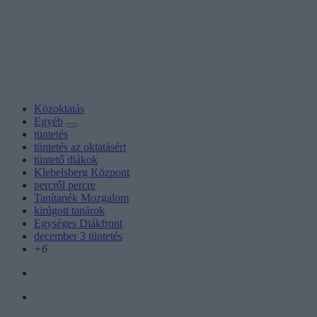
Közoktatás
Egyéb
tüntetés
tüntetés az oktatásért
tüntető diákok
Klebelsberg Központ
percről percre
Tanítanék Mozgalom
kirúgott tanárok
Egységes Diákfront
december 3 tüntetés
+6