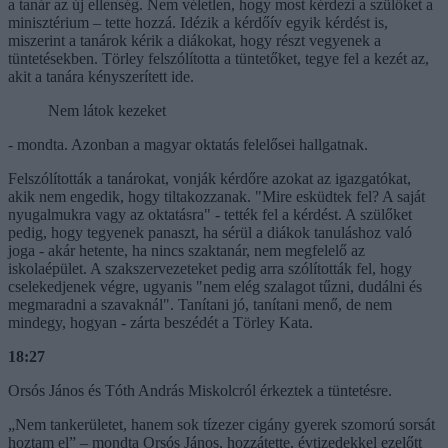
a tanár az új ellenség. Nem véletlen, hogy most kérdezi a szülőket a
minisztérium – tette hozzá. Idézik a kérdőív egyik kérdést is,
miszerint a tanárok kérik a diákokat, hogy részt vegyenek a
tüntetésekben. Törley felszólította a tüntetőket, tegye fel a kezét az,
akit a tanára kényszerített ide.
Nem látok kezeket
- mondta. Azonban a magyar oktatás felelősei hallgatnak.
Felszólították a tanárokat, vonják kérdőre azokat az igazgatókat,
akik nem engedik, hogy tiltakozzanak. "Mire esküdtek fel? A saját
nyugalmukra vagy az oktatásra" - tették fel a kérdést. A szülőket
pedig, hogy tegyenek panaszt, ha sérül a diákok tanuláshoz való
joga - akár hetente, ha nincs szaktanár, nem megfelelő az
iskolaépület. A szakszervezeteket pedig arra szólították fel, hogy
cselekedjenek végre, ugyanis "nem elég szalagot tűzni, dudálni és
megmaradni a szavaknál". Tanítani jó, tanítani menő, de nem
mindegy, hogyan - zárta beszédét a Törley Kata.
18:27
Orsós János és Tóth András Miskolcról érkeztek a tüntetésre.
„Nem tankerületet, hanem sok tízezer cigány gyerek szomorú sorsát
hoztam el” – mondta Orsós János, hozzátette, évtizedekkel ezelőtt