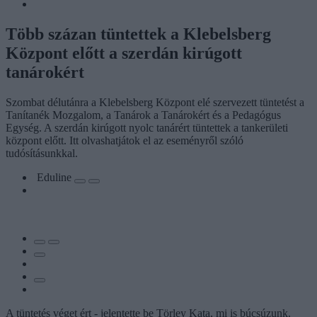
Több százan tüntettek a Klebelsberg
Központ előtt a szerdán kirúgott
tanárokért
Szombat délutánra a Klebelsberg Központ elé szervezett tüntetést a
Tanítanék Mozgalom, a Tanárok a Tanárokért és a Pedagógus
Egység. A szerdán kirúgott nyolc tanárért tüntettek a tankerületi
központ előtt. Itt olvashatjátok el az eseményről szóló
tudósításunkkal.
Eduline
A tüntetés véget ért - jelentette be Törley Kata, mi is búcsúzunk.