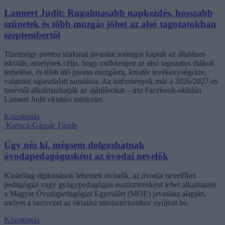
Lannert Judit: Rugalmasabb napkezdés, hosszabb
szünetek és több mozgás jöhet az alsó tagozatokban
szeptembertől
Tizennégy pontos szakmai javaslatcsomagot kaptak az általános
iskolák, amelynek célja, hogy csökkenjen az alsó tagozatos diákok
terhelése, és több idő jusson mozgásra, kreatív tevékenységekre,
valamint tapasztalati tanulásra. Az intézmények már a 2026/2027-es
tanévtől alkalmazhatják az ajánlásokat – írta Facebook-oldalán
Lannert Judit oktatási miniszter.
Közoktatás
Kurucz-Gáspár Tünde
Úgy néz ki, mégsem dolgozhatnak
óvodapedagógusként az óvodai nevelők
Kizárólag diplomások lehetnek óvónők, az óvodai nevelőket
pedagógiai vagy gyógypedagógiai asszisztensként lehet alkalmazni
a Magyar Óvodapedagógiai Egyesület (MOE) javaslata alapján,
melyet a szervezet az oktatási minisztériumhoz nyújtott be.
Közoktatás