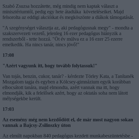
Szabó Zsuzsa hozzátette, még mindig nem kaptak választ a
minisztériumtól, pedig egy hete átadtáka követeléseiket. Majd
felsorolta az eddigi akcióikat és megköszönte a diákok támogatását.
"A szegénységet választja az, aki pedagógusnak megy" - mondta a
szakszervezeti vezető, jelenleg 16 ezer pedagógus hiányzik a
rendszerből - tette hozzá. "Öt év múlva ez a 16 ezer 25 ezerre
emelkedik. Ha nincs tanár, nincs jövő!"
17:08
"Azért vagyunk itt, hogy tovább folytassuk!"
Van tojás, benzin, cukor, tanár? - kérdezte Törley Kata, a Tanítanék
Mozgalom tagja és egyben a Kölcsey-gimnázium egyik korábban
elbocsátott tanára, majd elmondta, azért vannak ma itt, hogy
elmondják, kik a felelősek azért, hogy az oktatás soha nem látott
mélységekbe került.
17:03
Az esemény még nem kezdődött el, de már most nagyon sokan
vannak a Bajcsy-Zsilinszky úton
Az elmúlt napokban 840 pedagógus kezdett munkabeszüntetésbe -