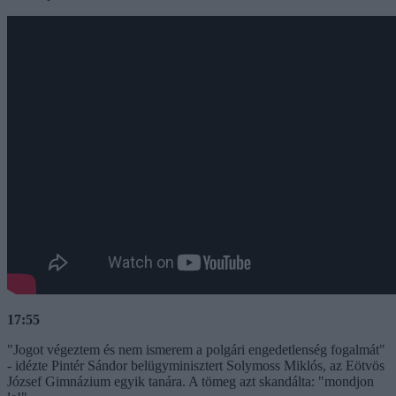
17:55
"Jogot végeztem és nem ismerem a polgári engedetlenség fogalmát"
- idézte Pintér Sándor belügyminisztert Solymoss Miklós, az Eötvös
József Gimnázium egyik tanára. A tömeg azt skandálta: "mondjon