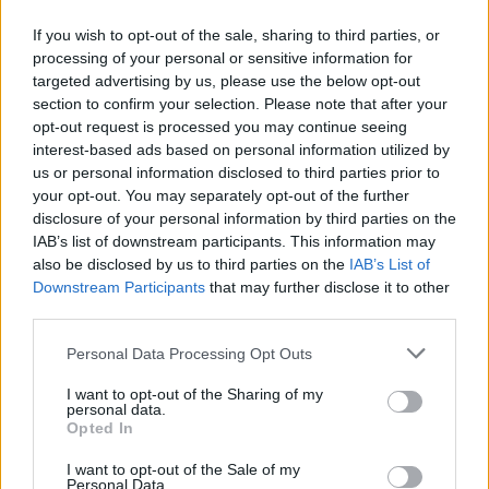
If you wish to opt-out of the sale, sharing to third parties, or
A tömeg együtt skandálta: "nem hagyjuk".
processing of your personal or sensitive information for
Elmondták, ha a polgári engedetlenséghez kell nyúlni, ott nagyon
targeted advertising by us, please use the below opt-out
nagy gond van. Felidézték a Belügyminisztérium
most futó online
section to confirm your selection. Please note that after your
kérdőívét i
s, melybe az is belekerült, hogy a minisztérium szerint a
opt-out request is processed you may continue seeing
tanárok a diákokat is bevonják a tüntetésekbe. "Azonban ez nem így
interest-based ads based on personal information utilized by
van" - mondta az egyik diák, "mi magunktól állunk ki a
követeléseink mellett és nem állunk le amíg a követeléseinket nem
us or personal information disclosed to third parties prior to
teljesítik" - tette hozzá.
your opt-out. You may separately opt-out of the further
disclosure of your personal information by third parties on the
17:35
IAB’s list of downstream participants. This information may
also be disclosed by us to third parties on the
IAB’s List of
"Ez a halatom csak az erőből ért,
Downstream Participants
that may further disclose it to other
de még mindig nem vagyunk elegen" - mondta egy másik szülő, aki
third parties.
hozzátette, még nem érintett a kirúgások miatt, de mivel nem biztos,
hogy holnap vagy holnapután is lesz matektanára - tette hozzá.
Personal Data Processing Opt Outs
Felszólított mindenkit, hogy ne hagyják, hogy a gyerekeik, unokáik
jövőjét vegyék el.
I want to opt-out of the Sharing of my
personal data.
Megalakították a Szülők a tanárokért csoportot - szeretnének minél
Opted In
több magyar szülőt elérni. A cél, hogy a döntéshozók felfogják,
hogy nem lesznek kevesebbek, ha érdemi párbeszédet folytatnak -
I want to opt-out of the Sale of my
mondta a felszólaló szülő.
Personal Data.