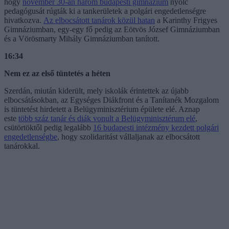
hogy
november 30-án három budapesti gimnázium
nyolc
pedagógusát rúgták ki a tankerületek a polgári engedetlenségre
hivatkozva.
Az elbocsátott tanárok közül hatan
a Karinthy Frigyes
Gimnáziumban, egy-egy fő pedig az Eötvös József Gimnáziumban
és a Vörösmarty Mihály Gimnáziumban tanított.
16:34
Nem ez az első tüntetés a héten
Szerdán, miután kiderült, mely iskolák érintettek az újabb
elbocsátásokban, az Egységes Diákfront és a Tanítanék Mozgalom
is tüntetést hirdetett a Belügyminisztérium épülete elé. Aznap
este
több száz tanár és diák vonult a Belügyminisztérum elé
,
csütörtöktől pedig legalább
16 budapesti intézmény kezdett polgári
engedetlenségbe
, hogy szolidaritást vállaljanak az elbocsátott
tanárokkal.