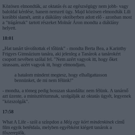
Közösen elmondták, az oktatás és az egészségügy nem jobb- vagy
baloldal kérdése, hanem nemzeti ügy. Majd közösen elmondták Lili
korábbi slamét, amit a diáklány októberben adott elő - azonban most
a "trágárnak" tartott részeket Molnár Áron mondta a diáklány
helyett.
18:01
„Hat tanárt távolítottak el tőlünk” - mondta Berta Bea, a Karinthy
Frigyes Gimnázium tanára, aki jelenleg a Tanárok a tanárokért
csoport nevében szólal fel. "Nem azért vagyok itt, hogy őket
sirassam, azért vagyok itt, hogy elmondjam,
a hatalom mindent megtesz, hogy elhallgattasson
bennünket, de mi nem félünk!"
- mondta, a tömeg pedig hosszan skandálta: nem félünk. A tanárnő
azt üzente, a minisztériumnak, szolgálják az oktatás ügyét, legyenek
"közszolgák".
17:58
What A Life - szól a színpdon a
Még egy kört mindenkinek
című
film egyik betétdala, melyben egyébként kiégett tanárok a
főszereplők.