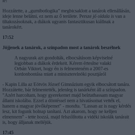
le!"
Hozzátette, a „gumibotlogika” megbicsaklott a tanárok ellenállásán,
ideje lenne belátni, ez nem az ő területe. Persze
jó oldala is
van a
tiltakozásoknak, a diákok ugyanis fantasztikusan kiállnak a
tanárokért.
17:52
Jöjjenek a tanárok, a színpadon most a tanárok beszélnek
A nagyurak azt gondolták, elbocsátásom képviselné
legjobban a diákok érdekeit. Kérem értesítse valaki
Orbán Viktort, hogy én is felmenteném a 2007-es
kordonbontása miatt a miniszterelnöki posztjáról
- Kapin Lilla az Eötvös József Gimnázium egyik elbocsátott tanára.
Hozzátette, bár felmentették, jelenleg is tanárként áll a színpadon.
"Azért harcoltam, hogy gyerekemet majd beírtathassam magyar
állami iskolába. Ezzel a döntéssel nem a hivatásomat vették el,
hanem a magyar jövőképemet" - mondta. "Lassan az is nagy kérdés
lesz, kit fogunk holnap tanítani. Azt akarom, hogy ne kelljen
elmennem" - tette hozzá, majd felszólította a vidéki iskolák tanárait
is, hogy álljanak melléjük.
17:45