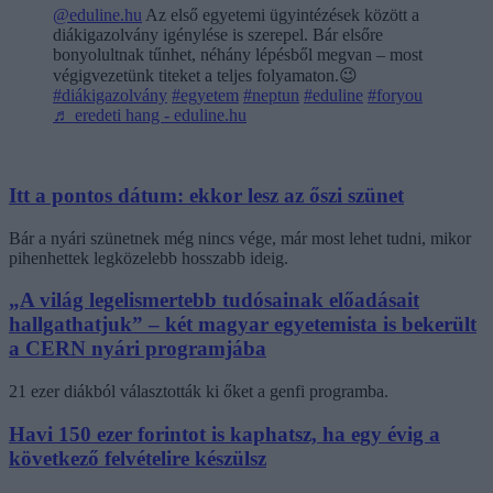
@eduline.hu
Az első egyetemi ügyintézések között a
diákigazolvány igénylése is szerepel. Bár elsőre
bonyolultnak tűnhet, néhány lépésből megvan – most
végigvezetünk titeket a teljes folyamaton.😉
#diákigazolvány
#egyetem
#neptun
#eduline
#foryou
♬ eredeti hang - eduline.hu
Itt a pontos dátum: ekkor lesz az őszi szünet
Bár a nyári szünetnek még nincs vége, már most lehet tudni, mikor
pihenhettek legközelebb hosszabb ideig.
„A világ legelismertebb tudósainak előadásait
hallgathatjuk” – két magyar egyetemista is bekerült
a CERN nyári programjába
21 ezer diákból választották ki őket a genfi programba.
Havi 150 ezer forintot is kaphatsz, ha egy évig a
következő felvételire készülsz