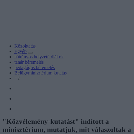
Közoktatás
Egyéb
hátrányos helyzetű diákok
tanár béremelés
pedagógus béremelés
Belügyminisztérium kutatás
+1
"Közvélemény-kutatást" indított a
minisztérium, mutatjuk, mit válaszoltak a