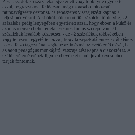
A válaszadók 75 százaléka egyetértett vagy többnyire egyetértett
azzal, hogy szakmai fejlődésre, még magasabb minőségű
munkavégzésre ösztönzi, ha rendszeres visszajelzést kapnak a
teljesítményükről. A kitöltők több mint 60 százaléka többnyire, 22
százaléka pedig lényegében egyetértett azzal, hogy ebben a külső és
az intézményen belüli értékeléseknek fontos szerepe van. 71
százalékuk legalább közepesen - de 42 százalékuk többségében
vagy teljesen - egyetértett azzal, hogy középiskolában és az általános
iskola felső tagozatánál segítené az intézményvezető értékelését, ha
az adott pedagógus munkájáról visszajelzést kapna a diákoktól is. A
szülők véleményének figyelembevételét ennél jóval kevesebben
tartják fontosnak.