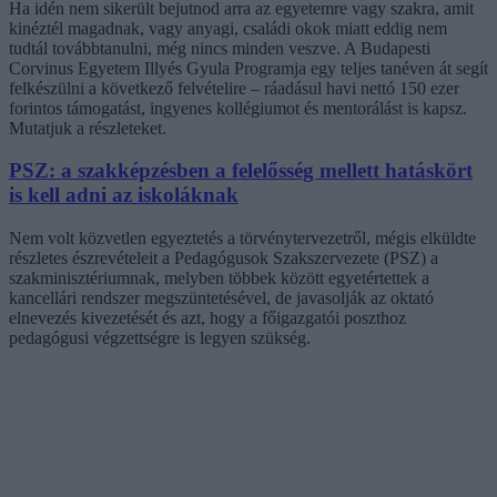
Ha idén nem sikerült bejutnod arra az egyetemre vagy szakra, amit
kinéztél magadnak, vagy anyagi, családi okok miatt eddig nem
tudtál továbbtanulni, még nincs minden veszve. A Budapesti
Corvinus Egyetem Illyés Gyula Programja egy teljes tanéven át segít
felkészülni a következő felvételire – ráadásul havi nettó 150 ezer
forintos támogatást, ingyenes kollégiumot és mentorálást is kapsz.
Mutatjuk a részleteket.
PSZ: a szakképzésben a felelősség mellett hatáskört
is kell adni az iskoláknak
Nem volt közvetlen egyeztetés a törvénytervezetről, mégis elküldte
részletes észrevételeit a Pedagógusok Szakszervezete (PSZ) a
szakminisztériumnak, melyben többek között egyetértettek a
kancellári rendszer megszüntetésével, de javasolják az oktató
elnevezés kivezetését és azt, hogy a főigazgatói poszthoz
pedagógusi végzettségre is legyen szükség.