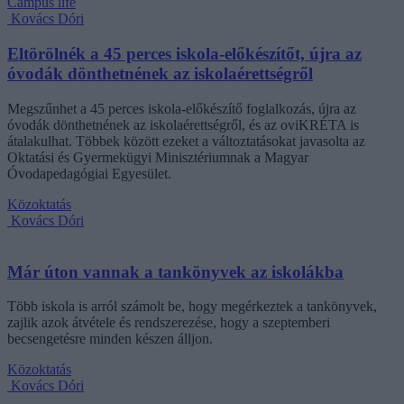
Campus life
Kovács Dóri
Eltörölnék a 45 perces iskola-előkészítőt, újra az
óvodák dönthetnének az iskolaérettségről
Megszűnhet a 45 perces iskola-előkészítő foglalkozás, újra az
óvodák dönthetnének az iskolaérettségről, és az oviKRÉTA is
átalakulhat. Többek között ezeket a változtatásokat javasolta az
Oktatási és Gyermekügyi Minisztériumnak a Magyar
Óvodapedagógiai Egyesület.
Közoktatás
Kovács Dóri
Már úton vannak a tankönyvek az iskolákba
Több iskola is arról számolt be, hogy megérkeztek a tankönyvek,
zajlik azok átvétele és rendszerezése, hogy a szeptemberi
becsengetésre minden készen álljon.
Közoktatás
Kovács Dóri