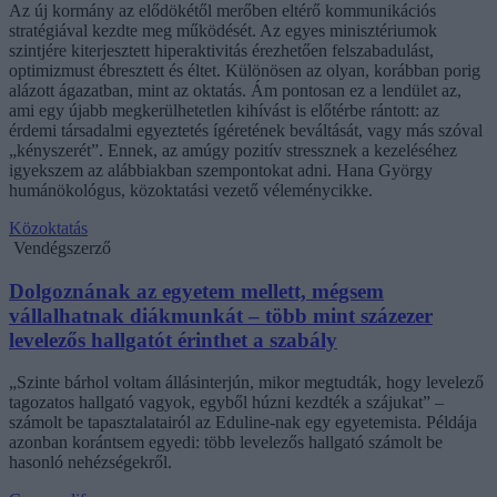
Az új kormány az elődökétől merőben eltérő kommunikációs
stratégiával kezdte meg működését. Az egyes minisztériumok
szintjére kiterjesztett hiperaktivitás érezhetően felszabadulást,
optimizmust ébresztett és éltet. Különösen az olyan, korábban porig
alázott ágazatban, mint az oktatás. Ám pontosan ez a lendület az,
ami egy újabb megkerülhetetlen kihívást is előtérbe rántott: az
érdemi társadalmi egyeztetés ígéretének beváltását, vagy más szóval
„kényszerét”. Ennek, az amúgy pozitív stressznek a kezeléséhez
igyekszem az alábbiakban szempontokat adni. Hana György
humánökológus, közoktatási vezető véleménycikke.
Közoktatás
Vendégszerző
Dolgoznának az egyetem mellett, mégsem
vállalhatnak diákmunkát – több mint százezer
levelezős hallgatót érinthet a szabály
„Szinte bárhol voltam állásinterjún, mikor megtudták, hogy levelező
tagozatos hallgató vagyok, egyből húzni kezdték a szájukat” –
számolt be tapasztalatairól az Eduline-nak egy egyetemista. Példája
azonban korántsem egyedi: több levelezős hallgató számolt be
hasonló nehézségekről.