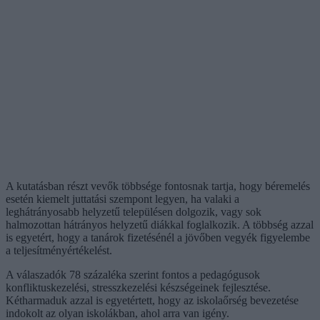
A kutatásban részt vevők többsége fontosnak tartja, hogy béremelés
esetén kiemelt juttatási szempont legyen, ha valaki a
leghátrányosabb helyzetű településen dolgozik, vagy sok
halmozottan hátrányos helyzetű diákkal foglalkozik. A többség azzal
is egyetért, hogy a tanárok fizetésénél a jövőben vegyék figyelembe
a teljesítményértékelést.
A válaszadók 78 százaléka szerint fontos a pedagógusok
konfliktuskezelési, stresszkezelési készségeinek fejlesztése.
Kétharmaduk azzal is egyetértett, hogy az iskolaőrség bevezetése
indokolt az olyan iskolákban, ahol arra van igény.