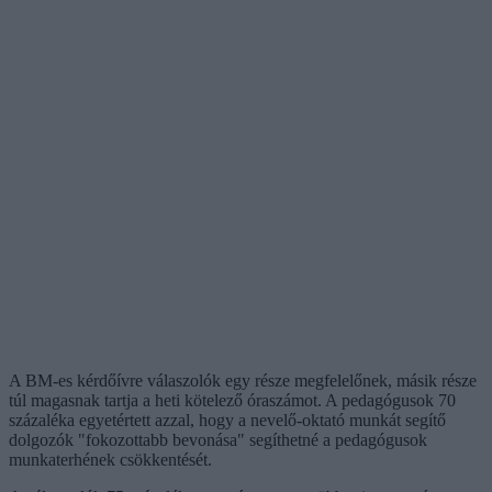
A BM-es kérdőívre válaszolók egy része megfelelőnek, másik része
túl magasnak tartja a heti kötelező óraszámot. A pedagógusok 70
százaléka egyetértett azzal, hogy a nevelő-oktató munkát segítő
dolgozók "fokozottabb bevonása" segíthetné a pedagógusok
munkaterhének csökkentését.