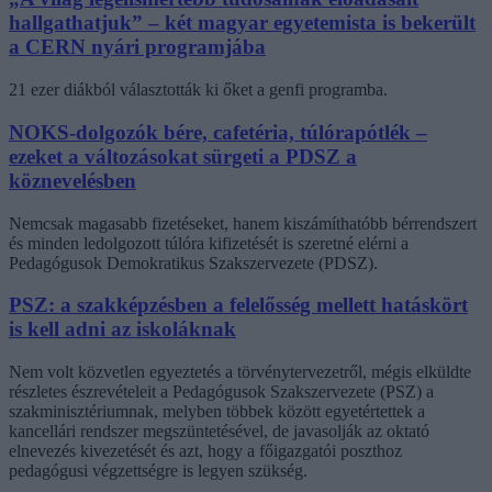
hallgathatjuk” – két magyar egyetemista is bekerült
a CERN nyári programjába
21 ezer diákból választották ki őket a genfi programba.
NOKS-dolgozók bére, cafetéria, túlórapótlék –
ezeket a változásokat sürgeti a PDSZ a
köznevelésben
Nemcsak magasabb fizetéseket, hanem kiszámíthatóbb bérrendszert
és minden ledolgozott túlóra kifizetését is szeretné elérni a
Pedagógusok Demokratikus Szakszervezete (PDSZ).
PSZ: a szakképzésben a felelősség mellett hatáskört
is kell adni az iskoláknak
Nem volt közvetlen egyeztetés a törvénytervezetről, mégis elküldte
részletes észrevételeit a Pedagógusok Szakszervezete (PSZ) a
szakminisztériumnak, melyben többek között egyetértettek a
kancellári rendszer megszüntetésével, de javasolják az oktató
elnevezés kivezetését és azt, hogy a főigazgatói poszthoz
pedagógusi végzettségre is legyen szükség.