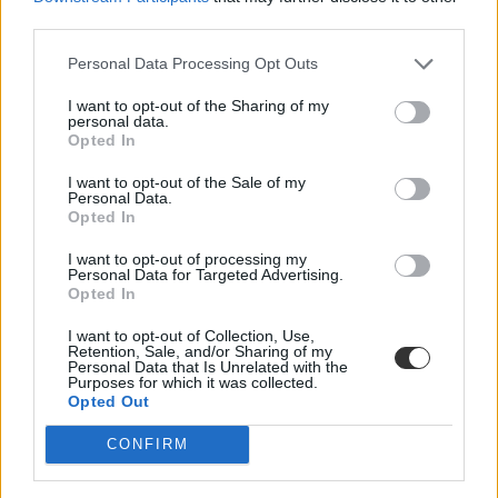
third parties.
Personal Data Processing Opt Outs
I want to opt-out of the Sharing of my
personal data.
Opted In
I want to opt-out of the Sale of my
Personal Data.
Opted In
Pedagógusok Szakszervezete
I want to opt-out of processing my
PSZ
Personal Data for Targeted Advertising.
Opted In
pedagógus bértábla
tanári bértábla
tanári béremelés 2022
I want to opt-out of Collection, Use,
Retention, Sale, and/or Sharing of my
pedagógus béremelés 2022
Personal Data that Is Unrelated with the
választás 2022
Purposes for which it was collected.
Opted Out
CONFIRM