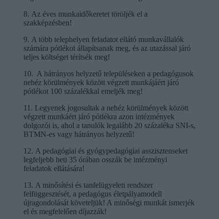
8. Az éves munkaidőkeretet töröljék el a
szakképzésben!
9. A több telephelyen feladatot ellátó munkavállalók
számára pótlékot állapítsanak meg, és az utazással járó
teljes költséget térítsék meg!
10. A hátrányos helyzetű településeken a pedagógusok
nehéz körülmények között végzett munkájáért járó
pótlékot 100 százalékkal emeljék meg!
11. Legyenek jogosultak a nehéz körülmények között
végzett munkáért járó pótlékra azon intézmények
dolgozói is, ahol a tanulók legalább 20 százaléka SNI-s,
BTMN-es vagy hátrányos helyzetű!
12. A pedagógiai és gyógypedagógiai asszisztenseket
legfeljebb heti 35 órában osszák be intézményi
feladatok ellátására!
13. A minősítési és tanfelügyeleti rendszer
felfüggesztését, a pedagógus életpályamodell
újragondolását követeljük! A minőségi munkát ismerjék
el és megfelelően díjazzák!