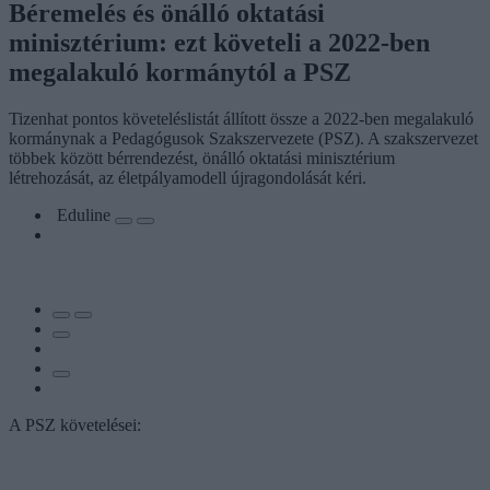
Béremelés és önálló oktatási
minisztérium: ezt követeli a 2022-ben
megalakuló kormánytól a PSZ
Tizenhat pontos követeléslistát állított össze a 2022-ben megalakuló
kormánynak a Pedagógusok Szakszervezete (PSZ). A szakszervezet
többek között bérrendezést, önálló oktatási minisztérium
létrehozását, az életpályamodell újragondolását kéri.
Eduline
A PSZ követelései: