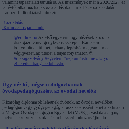
valamint tapasztalati tanulásra. Az intézmények már a 2026/2027-es
tanévtől alkalmazhatják az ajánlásokat – írta Facebook-oldalán
Lannert Judit oktatási miniszter.
Közoktatás
Kurucz-Gáspár Tünde
@eduline.hu
Az első egyetemi ügyintézések között a
diákigazolvány igénylése is szerepel. Bár elsőre
bonyolultnak tűnhet, néhány lépésből megvan – most
végigvezetünk titeket a teljes folyamaton.😉
#diákigazolvány
#egyetem
#neptun
#eduline
#foryou
♬ eredeti hang - eduline.hu
Úgy néz ki, mégsem dolgozhatnak
óvodapedagógusként az óvodai nevelők
Kizárólag diplomások lehetnek óvónők, az óvodai nevelőket
pedagógiai vagy gyógypedagógiai asszisztensként lehet alkalmazni
a Magyar Óvodapedagógiai Egyesület (MOE) javaslata alapján,
melyet a szervezet az oktatási minisztériumhoz nyújtott be.
„A világ legelismertebb tudósainak előadásait