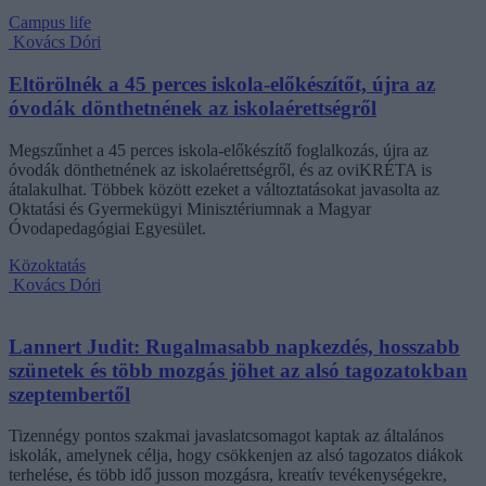
Campus life
Kovács Dóri
Eltörölnék a 45 perces iskola-előkészítőt, újra az
óvodák dönthetnének az iskolaérettségről
Megszűnhet a 45 perces iskola-előkészítő foglalkozás, újra az
óvodák dönthetnének az iskolaérettségről, és az oviKRÉTA is
átalakulhat. Többek között ezeket a változtatásokat javasolta az
Oktatási és Gyermekügyi Minisztériumnak a Magyar
Óvodapedagógiai Egyesület.
Közoktatás
Kovács Dóri
Lannert Judit: Rugalmasabb napkezdés, hosszabb
szünetek és több mozgás jöhet az alsó tagozatokban
szeptembertől
Tizennégy pontos szakmai javaslatcsomagot kaptak az általános
iskolák, amelynek célja, hogy csökkenjen az alsó tagozatos diákok
terhelése, és több idő jusson mozgásra, kreatív tevékenységekre,