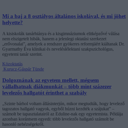
Mi a baj a 8 osztályos általános iskolával, és mi jöhet
helyette?
A kisiskolák tanárhiánya és a kisgimnáziumok elitképzővé válása
nem elszigetelt hibák, hanem a jelenlegi oktatási szerkezet
„erővonalai”, amelyek a rendszer gyökeres reformjáért kiáltanak Dr.
Gyarmathy Éva klinikai és neveléslélektani szakpszichológus,
egyetemi tanár szerint.
Közoktatás
Kurucz-Gáspár Tünde
Dolgoznának az egyetem mellett, mégsem
vállalhatnak diákmunkát – több mint százezer
levelezős hallgatót érinthet a szabály
„Szinte bárhol voltam állásinterjún, mikor megtudták, hogy levelező
tagozatos hallgató vagyok, egyből húzni kezdték a szájukat” –
számolt be tapasztalatairól az Eduline-nak egy egyetemista. Példája
azonban korántsem egyedi: több levelezős hallgató számolt be
hasonló nehézségekről.