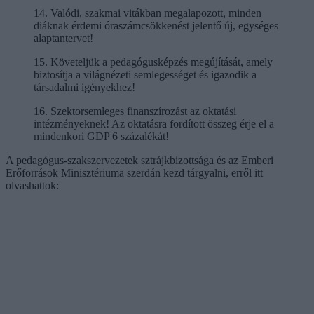
14. Valódi, szakmai vitákban megalapozott, minden
diáknak érdemi óraszámcsökkenést jelentő új, egységes
alaptantervet!
15. Követeljük a pedagógusképzés megújítását, amely
biztosítja a világnézeti semlegességet és igazodik a
társadalmi igényekhez!
16. Szektorsemleges finanszírozást az oktatási
intézményeknek! Az oktatásra fordított összeg érje el a
mindenkori GDP 6 százalékát!
A pedagógus-szakszervezetek sztrájkbizottsága és az Emberi
Erőforrások Minisztériuma szerdán kezd tárgyalni, erről itt
olvashattok: