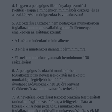
4. Legyen a pedagógus illetményalap számítási
(vetítési) alapja a mindenkori minimálbér összege, és ez
a szakképzésben dolgozókra is vonatkozzon!
5. Az oktatási ágazatban nem pedagógus munkakörben
foglalkoztatott munkavállalók garantált illetménye
emelkedjen az alábbiak szerint:
• A1-nél a mindenkori minimálbérre
• B1-nél a mindenkori garantált bérminimumra
• F1-nél a mindenkori garantált bérminimum 130
százalékára!
6. A pedagógus és oktatói munkakörben
foglalkoztatottak neveléssel-oktatással lekötött
munkaideje legfeljebb heti 22 óra,
óvodapedagógusoknak heti 28 óra legyen!
Csökkentsék az adminisztrációs terheket!
7. A neveléssel-oktatással lekötött óraszám felett ellátott
tanórákat, foglalkozási órákat, a felügyelet ellátását
fizessék ki! A nem pedagógus munkakörben
foglalkoztatottak rendkívüli munkavégzését fizessék ki!