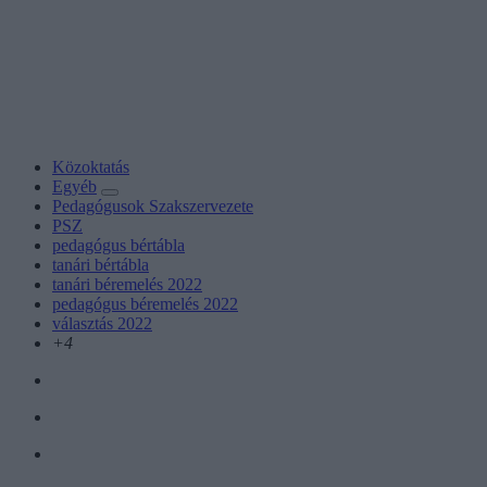
Közoktatás
Egyéb
Pedagógusok Szakszervezete
PSZ
pedagógus bértábla
tanári bértábla
tanári béremelés 2022
pedagógus béremelés 2022
választás 2022
+4