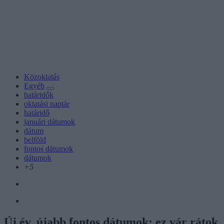
Közoktatás
Egyéb
határidők
oktatási naptár
határidő
januári dátumok
dátum
belföld
fontos dátumok
dátumok
+5
Új év, újabb fontos dátumok: ez vár rátok