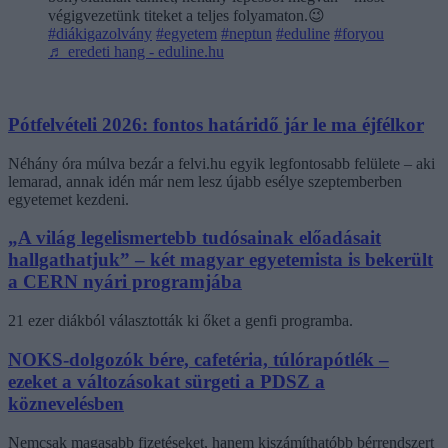
végigvezetünk titeket a teljes folyamaton.😉
#diákigazolvány
#egyetem
#neptun
#eduline
#foryou
♬ eredeti hang - eduline.hu
Pótfelvételi 2026: fontos határidő jár le ma éjfélkor
Néhány óra múlva bezár a felvi.hu egyik legfontosabb felülete – aki
lemarad, annak idén már nem lesz újabb esélye szeptemberben
egyetemet kezdeni.
„A világ legelismertebb tudósainak előadásait
hallgathatjuk” – két magyar egyetemista is bekerült
a CERN nyári programjába
21 ezer diákból választották ki őket a genfi programba.
NOKS-dolgozók bére, cafetéria, túlórapótlék –
ezeket a változásokat sürgeti a PDSZ a
köznevelésben
Nemcsak magasabb fizetéseket, hanem kiszámíthatóbb bérrendszert