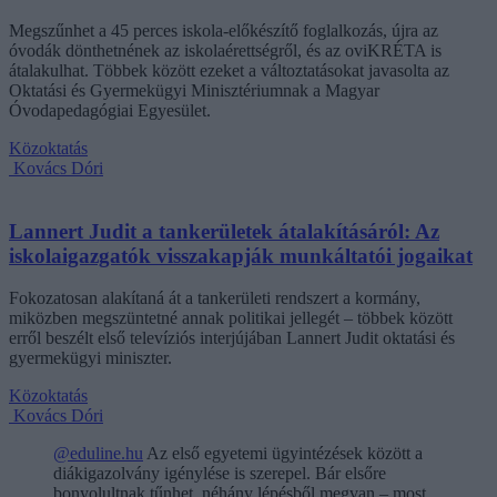
Megszűnhet a 45 perces iskola-előkészítő foglalkozás, újra az
óvodák dönthetnének az iskolaérettségről, és az oviKRÉTA is
átalakulhat. Többek között ezeket a változtatásokat javasolta az
Oktatási és Gyermekügyi Minisztériumnak a Magyar
Óvodapedagógiai Egyesület.
Közoktatás
Kovács Dóri
Lannert Judit a tankerületek átalakításáról: Az
iskolaigazgatók visszakapják munkáltatói jogaikat
Fokozatosan alakítaná át a tankerületi rendszert a kormány,
miközben megszüntetné annak politikai jellegét – többek között
erről beszélt első televíziós interjújában Lannert Judit oktatási és
gyermekügyi miniszter.
Közoktatás
Kovács Dóri
@eduline.hu
Az első egyetemi ügyintézések között a
diákigazolvány igénylése is szerepel. Bár elsőre
bonyolultnak tűnhet, néhány lépésből megvan – most