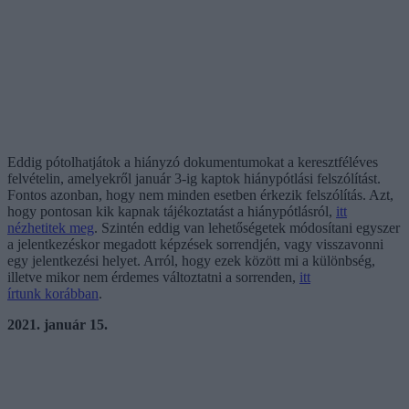
Eddig pótolhatjátok a hiányzó dokumentumokat a keresztféléves
felvételin, amelyekről január 3-ig kaptok hiánypótlási felszólítást.
Fontos azonban, hogy nem minden esetben érkezik felszólítás. Azt,
hogy pontosan kik kapnak tájékoztatást a hiánypótlásról,
itt
nézhetitek meg
. Szintén eddig van lehetőségetek módosítani egyszer
a jelentkezéskor megadott képzések sorrendjén, vagy visszavonni
egy jelentkezési helyet. Arról, hogy ezek között mi a különbség,
illetve mikor nem érdemes változtatni a sorrenden,
itt
írtunk korábban
.
2021. január 15.