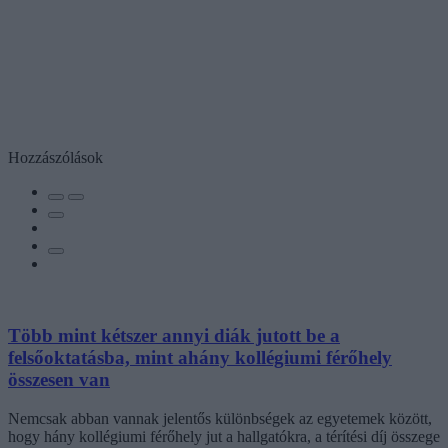
Hozzászólások
Több mint kétszer annyi diák jutott be a
felsőoktatásba, mint ahány kollégiumi férőhely
összesen van
Nemcsak abban vannak jelentős különbségek az egyetemek között,
hogy hány kollégiumi férőhely jut a hallgatókra, a térítési díj összege