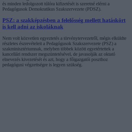
és minden ledolgozott túlóra kifizetését is szeretné elérni a
Pedagógusok Demokratikus Szakszervezete (PDSZ).
PSZ: a szakképzésben a felelősség mellett hatáskört
is kell adni az iskoláknak
Nem volt közvetlen egyeztetés a törvénytervezetről, mégis elküldte
részletes észrevételeit a Pedagógusok Szakszervezete (PSZ) a
szakminisztériumnak, melyben többek között egyetértettek a
kancellári rendszer megszüntetésével, de javasolják az oktató
elnevezés kivezetését és azt, hogy a főigazgatói poszthoz
pedagógusi végzettségre is legyen szükség.