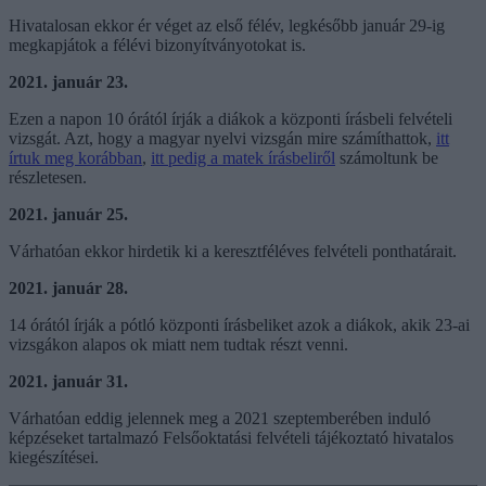
Hivatalosan ekkor ér véget az első félév, legkésőbb január 29-ig
megkapjátok a félévi bizonyítványotokat is.
2021. január 23.
Ezen a napon 10 órától írják a diákok a központi írásbeli felvételi
vizsgát. Azt, hogy a magyar nyelvi vizsgán mire számíthattok,
itt
írtuk meg korábban
,
itt pedig a matek írásbeliről
számoltunk be
részletesen.
2021. január 25.
Várhatóan ekkor hirdetik ki a keresztféléves felvételi ponthatárait.
2021. január 28.
14 órától írják a pótló központi írásbeliket azok a diákok, akik 23-ai
vizsgákon alapos ok miatt nem tudtak részt venni.
2021. január 31.
Várhatóan eddig jelennek meg a 2021 szeptemberében induló
képzéseket tartalmazó Felsőoktatási felvételi tájékoztató hivatalos
kiegészítései.