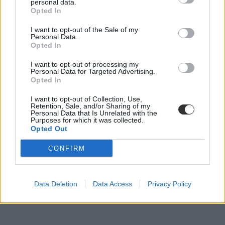
personal data.
Opted In
határidők
oktatási naptár
I want to opt-out of the Sale of my
Personal Data.
határidő
Opted In
januári dátumok
dátum
I want to opt-out of processing my
belföld
Personal Data for Targeted Advertising.
fontos dátumok
Opted In
dátumok
I want to opt-out of Collection, Use,
Retention, Sale, and/or Sharing of my
Personal Data that Is Unrelated with the
Purposes for which it was collected.
Opted Out
CONFIRM
Data Deletion
Data Access
Privacy Policy