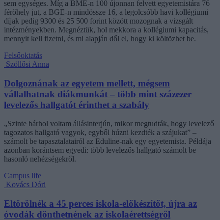
sem egységes. Míg a BME-n 100 újonnan felvett egyetemistára 76
férőhely jut, a BGE-n mindössze 16, a legolcsóbb havi kollégiumi
díjak pedig 9300 és 25 500 forint között mozognak a vizsgált
intézményekben. Megnéztük, hol mekkora a kollégiumi kapacitás,
mennyit kell fizetni, és mi alapján dől el, hogy ki költözhet be.
Felsőoktatás
Szöllősi Anna
Dolgoznának az egyetem mellett, mégsem
vállalhatnak diákmunkát – több mint százezer
levelezős hallgatót érinthet a szabály
„Szinte bárhol voltam állásinterjún, mikor megtudták, hogy levelező
tagozatos hallgató vagyok, egyből húzni kezdték a szájukat” –
számolt be tapasztalatairól az Eduline-nak egy egyetemista. Példája
azonban korántsem egyedi: több levelezős hallgató számolt be
hasonló nehézségekről.
Campus life
Kovács Dóri
Eltörölnék a 45 perces iskola-előkészítőt, újra az
óvodák dönthetnének az iskolaérettségről