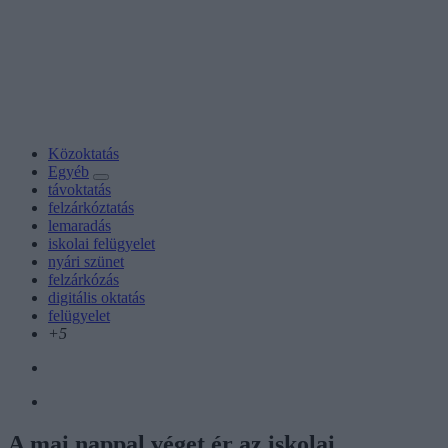
Közoktatás
Egyéb
távoktatás
felzárkóztatás
lemaradás
iskolai felügyelet
nyári szünet
felzárkózás
digitális oktatás
felügyelet
+5
A mai nappal véget ér az iskolai