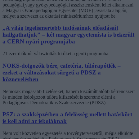
pedagógiai vagy gyógypedagógiai asszisztensként lehet alkalmazni
a Magyar Óvodapedagógiai Egyesület (MOE) javaslata alapján,
melyet a szervezet az oktatási minisztériumhoz nyújtott be.
„A világ legelismertebb tudósainak előadásait
hallgathatjuk” – két magyar egyetemista is bekerült
a CERN nyári programjába
21 ezer diákból választották ki őket a genfi programba.
NOKS-dolgozók bére, cafetéria, túlórapótlék –
ezeket a változásokat sürgeti a PDSZ a
köznevelésben
Nemcsak magasabb fizetéseket, hanem kiszámíthatóbb bérrendszert
és minden ledolgozott túlóra kifizetését is szeretné elérni a
Pedagógusok Demokratikus Szakszervezete (PDSZ).
PSZ: a szakképzésben a felelősség mellett hatáskört
is kell adni az iskoláknak
Nem volt közvetlen egyeztetés a törvénytervezetről, mégis elküldte
részletes észrevételeit a Pedagógusok Szakszervezete (PSZ) a