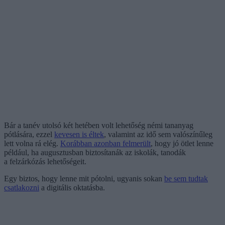
Bár a tanév utolsó két hetében volt lehetőség némi tananyag
pótlására, ezzel
kevesen is éltek
, valamint az idő sem valószínűleg
lett volna rá elég.
Korábban azonban felmerült
, hogy jó ötlet lenne
például, ha augusztusban biztosítanák az iskolák, tanodák
a felzárkózás lehetőségeit.
Egy biztos, hogy lenne mit pótolni, ugyanis sokan
be sem tudtak
csatlakozni
a digitális oktatásba.