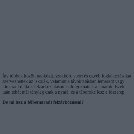
Így többek között napközit, szakkört, sport és egyéb foglalkozásokat
szervezhettek az iskolák, valamint a távoktatásban lemaradt vagy
kimaradt diákok felzárkóztatásán is dolgozhattak a tanárok. Ezek
után tehát már tényleg csak a nyáré, és a táboroké lesz a főszerep.
De mi lesz a félbemaradt felzárkózással?