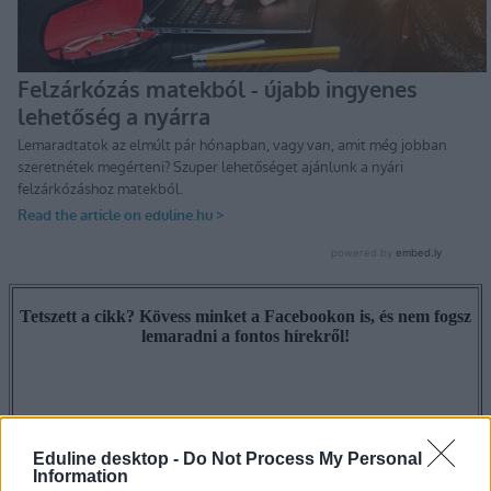
Tetszett a cikk? Kövess minket a Facebookon is, és nem fogsz
lemaradni a fontos hírekről!
Eduline desktop -
Do Not Process My Personal
Information