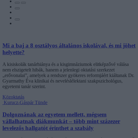
Mi a baj a 8 osztályos általános iskolával, és mi jöhet
helyette?
A kisiskolák tanárhiánya és a kisgimnáziumok elitképzővé válása
nem elszigetelt hibák, hanem a jelenlegi oktatási szerkezet
„erővonalai”, amelyek a rendszer gyökeres reformjáért kiáltanak Dr.
Gyarmathy Éva klinikai és neveléslélektani szakpszichológus,
egyetemi tanár szerint.
Közoktatás
Kurucz-Gáspár Tünde
Dolgoznának az egyetem mellett, mégsem
vállalhatnak diákmunkát – több mint százezer
levelezős hallgatót érinthet a szabály