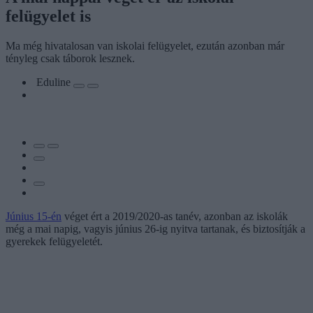
felügyelet is
Ma még hivatalosan van iskolai felügyelet, ezután azonban már
tényleg csak táborok lesznek.
Eduline
Június 15-én
véget ért a 2019/2020-as tanév, azonban az iskolák
még a mai napig, vagyis június 26-ig nyitva tartanak, és biztosítják a
gyerekek felügyeletét.