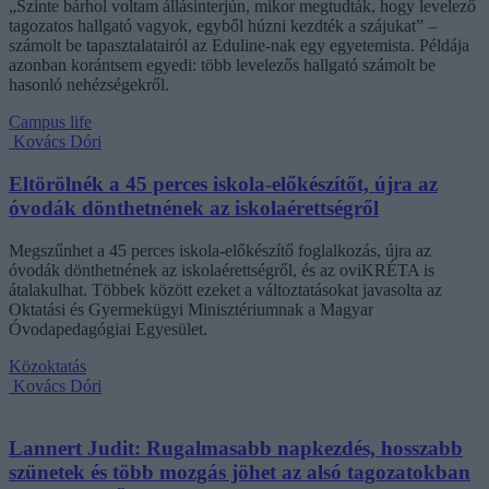
„Szinte bárhol voltam állásinterjún, mikor megtudták, hogy levelező
tagozatos hallgató vagyok, egyből húzni kezdték a szájukat” –
számolt be tapasztalatairól az Eduline-nak egy egyetemista. Példája
azonban korántsem egyedi: több levelezős hallgató számolt be
hasonló nehézségekről.
Campus life
Kovács Dóri
Eltörölnék a 45 perces iskola-előkészítőt, újra az
óvodák dönthetnének az iskolaérettségről
Megszűnhet a 45 perces iskola-előkészítő foglalkozás, újra az
óvodák dönthetnének az iskolaérettségről, és az oviKRÉTA is
átalakulhat. Többek között ezeket a változtatásokat javasolta az
Oktatási és Gyermekügyi Minisztériumnak a Magyar
Óvodapedagógiai Egyesület.
Közoktatás
Kovács Dóri
Lannert Judit: Rugalmasabb napkezdés, hosszabb
szünetek és több mozgás jöhet az alsó tagozatokban