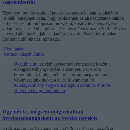
szeptembertől
Tizennégy pontos szakmai javaslatcsomagot kaptak az általános
iskolák, amelynek célja, hogy csökkenjen az alsó tagozatos diákok
terhelése, és több idő jusson mozgásra, kreatív tevékenységekre,
valamint tapasztalati tanulásra. Az intézmények már a 2026/2027-es
tanévtől alkalmazhatják az ajánlásokat – írta Facebook-oldalán
Lannert Judit oktatási miniszter.
Közoktatás
Kurucz-Gáspár Tünde
@eduline.hu
Az első egyetemi ügyintézések között a
diákigazolvány igénylése is szerepel. Bár elsőre
bonyolultnak tűnhet, néhány lépésből megvan – most
végigvezetünk titeket a teljes folyamaton.😉
#diákigazolvány
#egyetem
#neptun
#eduline
#foryou
♬ eredeti hang - eduline.hu
Úgy néz ki, mégsem dolgozhatnak
óvodapedagógusként az óvodai nevelők
Kizárólag diplomások lehetnek óvónők, az óvodai nevelőket