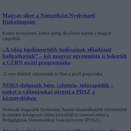
Magyar siker a Nemzetközi Nyelvészeti
Diákolimpián
Ketten bronzérmet, ketten pedig dicséretet kaptak a magyar
csapatból.
„A világ legelismertebb tudósainak előadásait
hallgathatjuk” – két magyar egyetemista is bekerült
a CERN nyári programjába
21 ezer diákból választották ki őket a genfi programba.
NOKS-dolgozók bére, cafetéria, túlórapótlék –
ezeket a változásokat sürgeti a PDSZ a
köznevelésben
Nemcsak magasabb fizetéseket, hanem kiszámíthatóbb bérrendszert
és minden ledolgozott túlóra kifizetését is szeretné elérni a
Pedagógusok Demokratikus Szakszervezete (PDSZ).