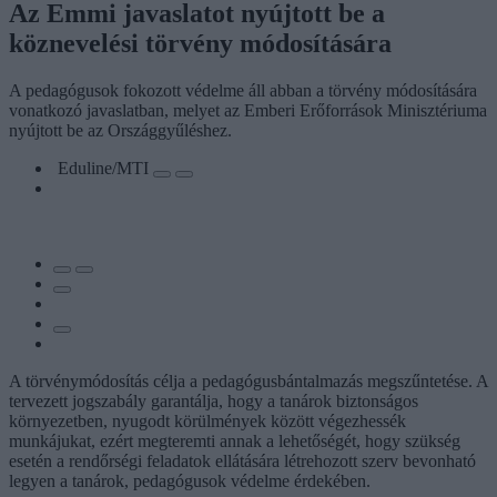
Az Emmi javaslatot nyújtott be a
köznevelési törvény módosítására
A pedagógusok fokozott védelme áll abban a törvény módosítására
vonatkozó javaslatban, melyet az Emberi Erőforrások Minisztériuma
nyújtott be az Országgyűléshez.
Eduline/MTI
A törvénymódosítás célja a pedagógusbántalmazás megszűntetése. A
tervezett jogszabály garantálja, hogy a tanárok biztonságos
környezetben, nyugodt körülmények között végezhessék
munkájukat, ezért megteremti annak a lehetőségét, hogy szükség
esetén a rendőrségi feladatok ellátására létrehozott szerv bevonható
legyen a tanárok, pedagógusok védelme érdekében.