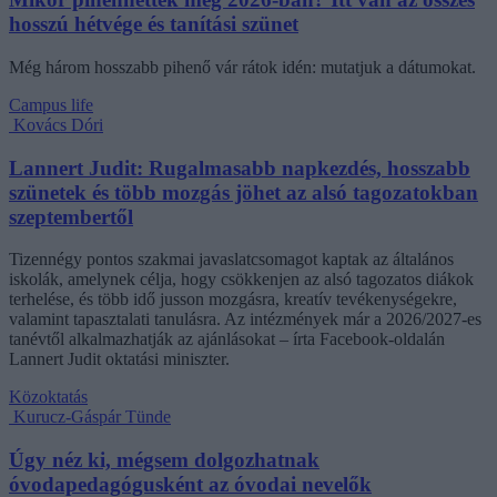
hosszú hétvége és tanítási szünet
Még három hosszabb pihenő vár rátok idén: mutatjuk a dátumokat.
Campus life
Kovács Dóri
Lannert Judit: Rugalmasabb napkezdés, hosszabb
szünetek és több mozgás jöhet az alsó tagozatokban
szeptembertől
Tizennégy pontos szakmai javaslatcsomagot kaptak az általános
iskolák, amelynek célja, hogy csökkenjen az alsó tagozatos diákok
terhelése, és több idő jusson mozgásra, kreatív tevékenységekre,
valamint tapasztalati tanulásra. Az intézmények már a 2026/2027-es
tanévtől alkalmazhatják az ajánlásokat – írta Facebook-oldalán
Lannert Judit oktatási miniszter.
Közoktatás
Kurucz-Gáspár Tünde
Úgy néz ki, mégsem dolgozhatnak
óvodapedagógusként az óvodai nevelők