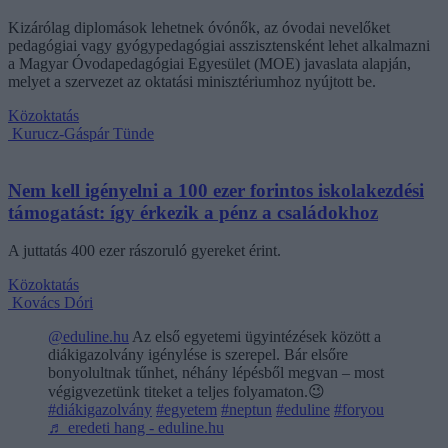
Kizárólag diplomások lehetnek óvónők, az óvodai nevelőket
pedagógiai vagy gyógypedagógiai asszisztensként lehet alkalmazni
a Magyar Óvodapedagógiai Egyesület (MOE) javaslata alapján,
melyet a szervezet az oktatási minisztériumhoz nyújtott be.
Közoktatás
Kurucz-Gáspár Tünde
Nem kell igényelni a 100 ezer forintos iskolakezdési
támogatást: így érkezik a pénz a családokhoz
A juttatás 400 ezer rászoruló gyereket érint.
Közoktatás
Kovács Dóri
@eduline.hu
Az első egyetemi ügyintézések között a
diákigazolvány igénylése is szerepel. Bár elsőre
bonyolultnak tűnhet, néhány lépésből megvan – most
végigvezetünk titeket a teljes folyamaton.😉
#diákigazolvány
#egyetem
#neptun
#eduline
#foryou
♬ eredeti hang - eduline.hu