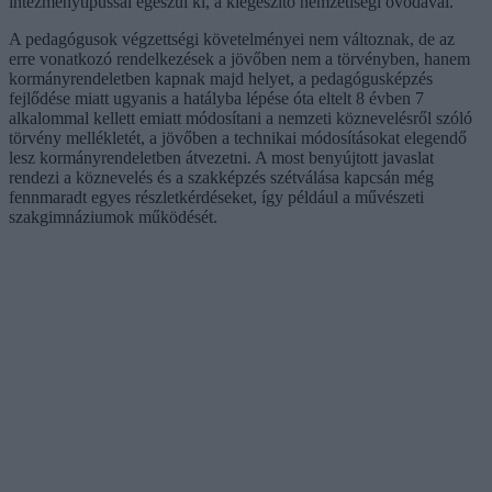
intézménytípussal egészül ki, a kiegészítő nemzetiségi óvodával.
A pedagógusok végzettségi követelményei nem változnak, de az
erre vonatkozó rendelkezések a jövőben nem a törvényben, hanem
kormányrendeletben kapnak majd helyet, a pedagógusképzés
fejlődése miatt ugyanis a hatályba lépése óta eltelt 8 évben 7
alkalommal kellett emiatt módosítani a nemzeti köznevelésről szóló
törvény mellékletét, a jövőben a technikai módosításokat elegendő
lesz kormányrendeletben átvezetni. A most benyújtott javaslat
rendezi a köznevelés és a szakképzés szétválása kapcsán még
fennmaradt egyes részletkérdéseket, így például a művészeti
szakgimnáziumok működését.