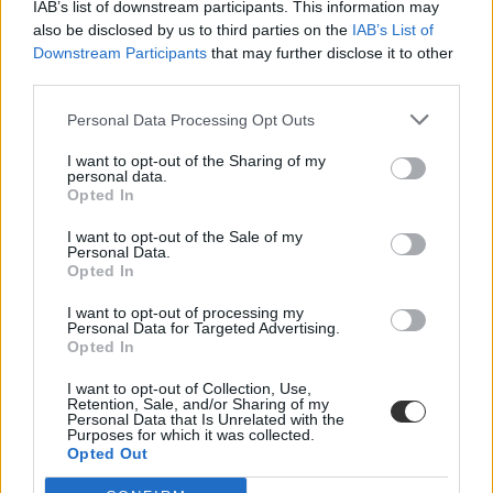
IAB’s list of downstream participants. This information may
also be disclosed by us to third parties on the
IAB’s List of
Downstream Participants
that may further disclose it to other
third parties.
Personal Data Processing Opt Outs
I want to opt-out of the Sharing of my
personal data.
modosítás
Opted In
tanár
pedagógus
I want to opt-out of the Sale of my
javaslat
Personal Data.
köznevelési törvény
Opted In
Emmi
Emberi Erőforrások Minisztériuma
I want to opt-out of processing my
Personal Data for Targeted Advertising.
Opted In
I want to opt-out of Collection, Use,
Retention, Sale, and/or Sharing of my
Personal Data that Is Unrelated with the
Purposes for which it was collected.
Opted Out