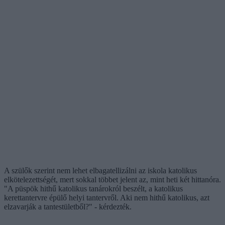
A szülők szerint nem lehet elbagatellizálni az iskola katolikus
elkötelezettségét, mert sokkal többet jelent az, mint heti két hittanóra.
"A püspök hithű katolikus tanárokról beszélt, a katolikus
kerettantervre épülő helyi tantervről. Aki nem hithű katolikus, azt
elzavarják a tantestületből?" - kérdezték.