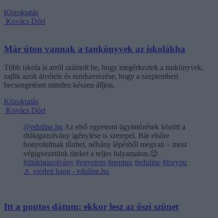
Közoktatás
Kovács Dóri
Már úton vannak a tankönyvek az iskolákba
Több iskola is arról számolt be, hogy megérkeztek a tankönyvek,
zajlik azok átvétele és rendszerezése, hogy a szeptemberi
becsengetésre minden készen álljon.
Közoktatás
Kovács Dóri
@eduline.hu
Az első egyetemi ügyintézések között a
diákigazolvány igénylése is szerepel. Bár elsőre
bonyolultnak tűnhet, néhány lépésből megvan – most
végigvezetünk titeket a teljes folyamaton.😉
#diákigazolvány
#egyetem
#neptun
#eduline
#foryou
♬ eredeti hang - eduline.hu
Itt a pontos dátum: ekkor lesz az őszi szünet