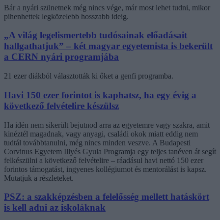
Bár a nyári szünetnek még nincs vége, már most lehet tudni, mikor
pihenhettek legközelebb hosszabb ideig.
„A világ legelismertebb tudósainak előadásait
hallgathatjuk” – két magyar egyetemista is bekerült
a CERN nyári programjába
21 ezer diákból választották ki őket a genfi programba.
Havi 150 ezer forintot is kaphatsz, ha egy évig a
következő felvételire készülsz
Ha idén nem sikerült bejutnod arra az egyetemre vagy szakra, amit
kinéztél magadnak, vagy anyagi, családi okok miatt eddig nem
tudtál továbbtanulni, még nincs minden veszve. A Budapesti
Corvinus Egyetem Illyés Gyula Programja egy teljes tanéven át segít
felkészülni a következő felvételire – ráadásul havi nettó 150 ezer
forintos támogatást, ingyenes kollégiumot és mentorálást is kapsz.
Mutatjuk a részleteket.
PSZ: a szakképzésben a felelősség mellett hatáskört
is kell adni az iskoláknak