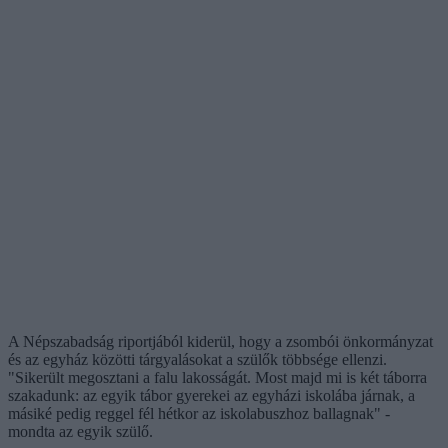
A Népszabadság riportjából kiderül, hogy a zsombói önkormányzat
és az egyház közötti tárgyalásokat a szülők többsége ellenzi.
"Sikerült megosztani a falu lakosságát. Most majd mi is két táborra
szakadunk: az egyik tábor gyerekei az egyházi iskolába járnak, a
másiké pedig reggel fél hétkor az iskolabuszhoz ballagnak" -
mondta az egyik szülő.