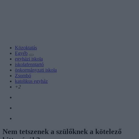
Közoktatás
Egyéb
egyházi iskola
iskolafenntartó
önkormányzati iskola
Zsombó
katolikus egyház
+2
Nem tetszenek a szülőknek a kötelező