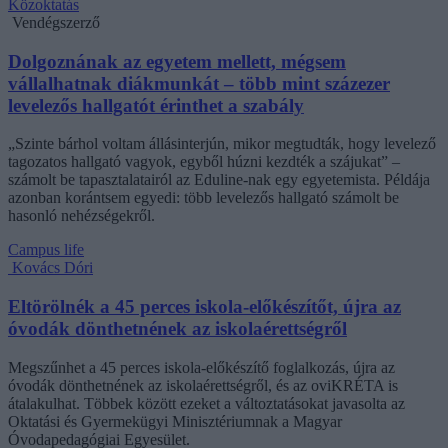
Közoktatás
Vendégszerző
Dolgoznának az egyetem mellett, mégsem
vállalhatnak diákmunkát – több mint százezer
levelezős hallgatót érinthet a szabály
„Szinte bárhol voltam állásinterjún, mikor megtudták, hogy levelező
tagozatos hallgató vagyok, egyből húzni kezdték a szájukat” –
számolt be tapasztalatairól az Eduline-nak egy egyetemista. Példája
azonban korántsem egyedi: több levelezős hallgató számolt be
hasonló nehézségekről.
Campus life
Kovács Dóri
Eltörölnék a 45 perces iskola-előkészítőt, újra az
óvodák dönthetnének az iskolaérettségről
Megszűnhet a 45 perces iskola-előkészítő foglalkozás, újra az
óvodák dönthetnének az iskolaérettségről, és az oviKRÉTA is
átalakulhat. Többek között ezeket a változtatásokat javasolta az
Oktatási és Gyermekügyi Minisztériumnak a Magyar
Óvodapedagógiai Egyesület.