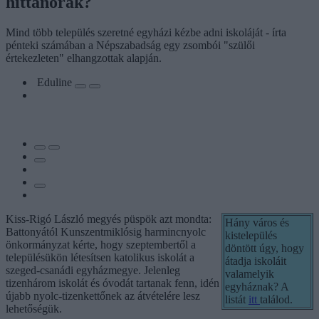
hittanórák?
Mind több település szeretné egyházi kézbe adni iskoláját - írta
pénteki számában a Népszabadság egy zsombói "szülői
értekezleten" elhangzottak alapján.
Eduline
Kiss-Rigó László megyés püspök azt mondta:
Hány város és
Battonyától Kunszentmiklósig harmincnyolc
kistelepülés
önkormányzat kérte, hogy szeptembertől a
döntött úgy, hogy
településükön létesítsen katolikus iskolát a
átadja iskoláit
szeged-csanádi egyházmegye. Jelenleg
valamelyik
tizenhárom iskolát és óvodát tartanak fenn, idén
egyháznak? A
újabb nyolc-tizenkettőnek az átvételére lesz
listát
itt
találod.
lehetőségük.