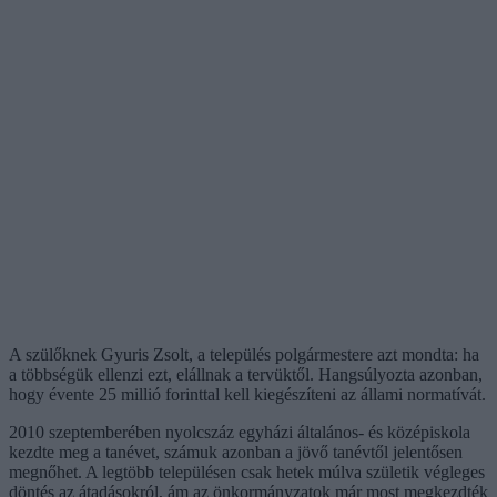
A szülőknek Gyuris Zsolt, a település polgármestere azt mondta: ha
a többségük ellenzi ezt, elállnak a tervüktől. Hangsúlyozta azonban,
hogy évente 25 millió forinttal kell kiegészíteni az állami normatívát.
2010 szeptemberében nyolcszáz egyházi általános- és középiskola
kezdte meg a tanévet, számuk azonban a jövő tanévtől jelentősen
megnőhet. A legtöbb településen csak hetek múlva születik végleges
döntés az átadásokról, ám az önkormányzatok már most megkezdték