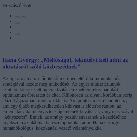
Hozzászólások
Hana György: „Méltóságot, tekintélyt kell adni az
oktatásról szóló közbeszédnek”
Az új kormány az elődökétől merőben eltérő kommunikációs
stratégiával kezdte meg működését. Az egyes minisztériumok
szintjére kiterjesztett hiperaktivitás érezhetően felszabadulást,
optimizmust ébresztett és éltet. Különösen az olyan, korábban porig
alázott ágazatban, mint az oktatás. Ám pontosan ez a lendület az,
ami egy újabb megkerülhetetlen kihívást is előtérbe rántott: az
érdemi társadalmi egyeztetés ígéretének beváltását, vagy más szóval
„kényszerét”. Ennek, az amúgy pozitív stressznek a kezeléséhez
igyekszem az alábbiakban szempontokat adni. Hana György
humánökológus, közoktatási vezető véleménycikke.