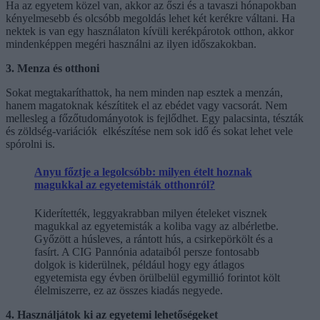
Ha az egyetem közel van, akkor az őszi és a tavaszi hónapokban
kényelmesebb és olcsóbb megoldás lehet két kerékre váltani. Ha
nektek is van egy használaton kívüli kerékpárotok otthon, akkor
mindenképpen megéri használni az ilyen időszakokban.
3. Menza és otthoni
Sokat megtakaríthattok, ha nem minden nap esztek a menzán,
hanem magatoknak készítitek el az ebédet vagy vacsorát. Nem
mellesleg a főzőtudományotok is fejlődhet. Egy palacsinta, tészták
és zöldség-variációk elkészítése nem sok idő és sokat lehet vele
spórolni is.
Anyu főztje a legolcsóbb: milyen ételt hoznak
magukkal az egyetemisták otthonról?
Kiderítették, leggyakrabban milyen ételeket visznek
magukkal az egyetemisták a koliba vagy az albérletbe.
Győzött a húsleves, a rántott hús, a csirkepörkölt és a
fasírt. A CIG Pannónia adataiból persze fontosabb
dolgok is kiderülnek, például hogy egy átlagos
egyetemista egy évben örülbelül egymillió forintot költ
élelmiszerre, ez az összes kiadás negyede.
4. Használjátok ki az egyetemi lehetőségeket