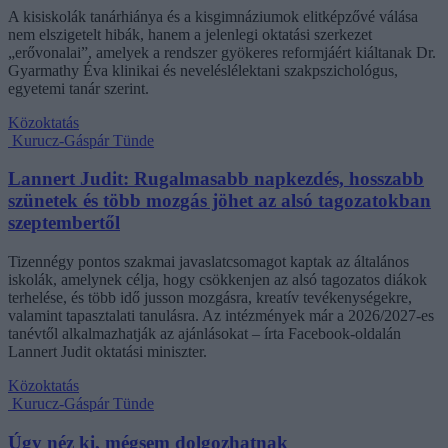
A kisiskolák tanárhiánya és a kisgimnáziumok elitképzővé válása
nem elszigetelt hibák, hanem a jelenlegi oktatási szerkezet
„erővonalai”, amelyek a rendszer gyökeres reformjáért kiáltanak Dr.
Gyarmathy Éva klinikai és neveléslélektani szakpszichológus,
egyetemi tanár szerint.
Közoktatás
Kurucz-Gáspár Tünde
Lannert Judit: Rugalmasabb napkezdés, hosszabb
szünetek és több mozgás jöhet az alsó tagozatokban
szeptembertől
Tizennégy pontos szakmai javaslatcsomagot kaptak az általános
iskolák, amelynek célja, hogy csökkenjen az alsó tagozatos diákok
terhelése, és több idő jusson mozgásra, kreatív tevékenységekre,
valamint tapasztalati tanulásra. Az intézmények már a 2026/2027-es
tanévtől alkalmazhatják az ajánlásokat – írta Facebook-oldalán
Lannert Judit oktatási miniszter.
Közoktatás
Kurucz-Gáspár Tünde
Úgy néz ki, mégsem dolgozhatnak