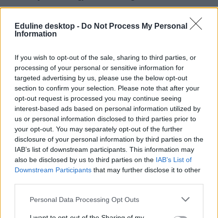
Nézzetek körül, van-e irodalmi vagy filmklub az egyetemen,
főiskolán, lehet-e sportolni a campuson, kínálnak-e olcsón
Eduline desktop -
Do Not Process My Personal
nyelvórákat. Rengeteg szabadidős és szakmai programot találhattok,
Information
amelyekkel havonta jó pár ezer forintot spórolhattok.
5. Adjátok el, ami nem kell
If you wish to opt-out of the sale, sharing to third parties, or
processing of your personal or sensitive information for
Ha meguntátok valamelyik ruhátokat, cipőtöket vagy
targeted advertising by us, please use the below opt-out
dísztárgyatokat - nem beszélve a könyvekről és az elektronikai
section to confirm your selection. Please note that after your
dolgokról - fotózzátok le, és töltsétek fel valamelyik aukciós oldalra.
Így nemhogy spórolhattok, de évente akár több tízezer forintot is
opt-out request is processed you may continue seeing
kereshettek így, minimális befektetéssel.
interest-based ads based on personal information utilized by
us or personal information disclosed to third parties prior to
Elegük van a bölcsészképzéseket érő támadásokból,
your opt-out. You may separately opt-out of the further
szövetséget alapított négy HÖK-elnök
disclosure of your personal information by third parties on the
IAB’s list of downstream participants. This information may
Megelégelték, hogy az elmúlt években többször
also be disclosed by us to third parties on the
IAB’s List of
megkérdőjelezték a bölcsészképzések "társadalmi és
Downstream Participants
that may further disclose it to other
gazdasági hasznosságát", ezért saját szövetséget
third parties.
alapított négy bölcsészkari HÖK-elnök. "Az elmúlt
években folyamatos támadás érte a bölcsész- és
társadalomtudományterületen oktatott szakokat,
Personal Data Processing Opt Outs
megkérdőjelezve társadalmi és gazdasági
hasznosságukat" - olvasható az ELTE, a Debreceni
I want to opt-out of the Sharing of my