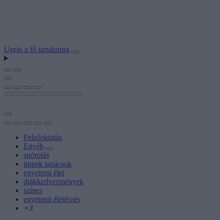
Ugrás a fő tartalomra
Felsőoktatás
Egyéb
spórolás
tippek tanácsok
egyetemi élet
diákkedvezmények
színes
egyetemi életérzés
+3