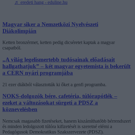
♬ eredeti hang - eduline.hu
Magyar siker a Nemzetközi Nyelvészeti
Diákolimpián
Ketten bronzérmet, ketten pedig dicséretet kaptak a magyar
csapatból.
„A világ legelismertebb tudósainak előadásait
hallgathatjuk” – két magyar egyetemista is bekerült
a CERN nyári programjába
21 ezer diákból választották ki őket a genfi programba.
NOKS-dolgozók bére, cafetéria, túlórapótlék –
ezeket a változásokat sürgeti a PDSZ a
köznevelésben
Nemcsak magasabb fizetéseket, hanem kiszámíthatóbb bérrendszert
és minden ledolgozott túlóra kifizetését is szeretné elérni a
Pedagógusok Demokratikus Szakszervezete (PDSZ).