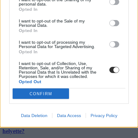
Egyetem, a Pázmány Péter Katolikus Egyetem és a
personal data.
Opted In
Pécsi Tudományegyetem bölcsészkari HÖK-elnöke
által létrehozott Bölcsész Hallgatók Szövetségének
szerdai közleményében.
I want to opt-out of the Sale of my
Personal Data.
Opted In
spórolás
tippek tanácsok
egyetemi élet
I want to opt-out of processing my
Personal Data for Targeted Advertising.
diákkedvezmények
Opted In
színes
egyetemi életérzés
I want to opt-out of Collection, Use,
Retention, Sale, and/or Sharing of my
Hozzászólások
Personal Data that Is Unrelated with the
Purposes for which it was collected.
Opted Out
CONFIRM
Data Deletion
Data Access
Privacy Policy
Mi a baj a 8 osztályos általános iskolával, és mi jöhet
helyette?