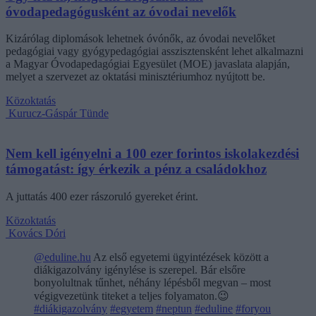
óvodapedagógusként az óvodai nevelők
Kizárólag diplomások lehetnek óvónők, az óvodai nevelőket
pedagógiai vagy gyógypedagógiai asszisztensként lehet alkalmazni
a Magyar Óvodapedagógiai Egyesület (MOE) javaslata alapján,
melyet a szervezet az oktatási minisztériumhoz nyújtott be.
Közoktatás
Kurucz-Gáspár Tünde
Nem kell igényelni a 100 ezer forintos iskolakezdési
támogatást: így érkezik a pénz a családokhoz
A juttatás 400 ezer rászoruló gyereket érint.
Közoktatás
Kovács Dóri
@eduline.hu
Az első egyetemi ügyintézések között a
diákigazolvány igénylése is szerepel. Bár elsőre
bonyolultnak tűnhet, néhány lépésből megvan – most
végigvezetünk titeket a teljes folyamaton.😉
#diákigazolvány
#egyetem
#neptun
#eduline
#foryou