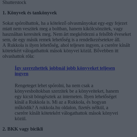
Shutterstock
1. Könyvek és tankönyvek
Sokat spórolhattok, ha a kötelező olvasmányokat egy-egy fejezet
miatt nem veszitek meg a boltban, hanem kikölcsönzitek, vagy
használtan keresitek meg. Nem árt megkérdezni a felsőbb éveseket
sem, de egy másik remek lehetőség is a rendelkezésetekre áll.
A Rukkola is ilyen lehetőség, ahol teljesen ingyen, a cserére kínált
kötetekért válogathattok mások könyvei közül. Bővebben itt
olvashattok róla:
Így szerezhettek jobbnál jobb könyveket teljesen
ingyen
Rengeteget lehet spórolni, ha nem csak a
könyvesboltokban szerzitek be a könyveiteket, hanem
egy kicsit böngésztek az interneten. Ilyen lehetőséget
kínál a Rukkola is. Mi az a Rukkola, és hogyan
működik? A rukkola.hu oldalon, fizetés nélkül, a
cserére kínált kötetekért válogathattok mások könyvei
közül.
2. BKK vagy bicikli