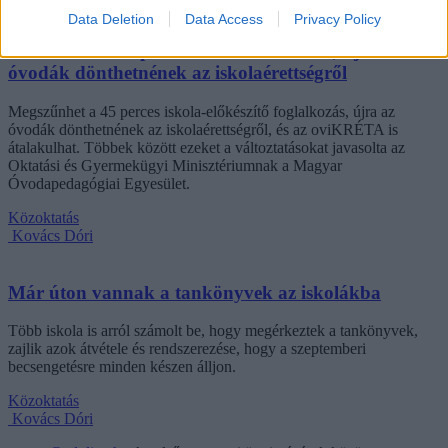
Kovács Dóri
Data Deletion
Data Access
Privacy Policy
Eltörölnék a 45 perces iskola-előkészítőt, újra az
óvodák dönthetnének az iskolaérettségről
Megszűnhet a 45 perces iskola-előkészítő foglalkozás, újra az
óvodák dönthetnének az iskolaérettségről, és az oviKRÉTA is
átalakulhat. Többek között ezeket a változtatásokat javasolta az
Oktatási és Gyermekügyi Minisztériumnak a Magyar
Óvodapedagógiai Egyesület.
Közoktatás
Kovács Dóri
Már úton vannak a tankönyvek az iskolákba
Több iskola is arról számolt be, hogy megérkeztek a tankönyvek,
zajlik azok átvétele és rendszerezése, hogy a szeptemberi
becsengetésre minden készen álljon.
Közoktatás
Kovács Dóri