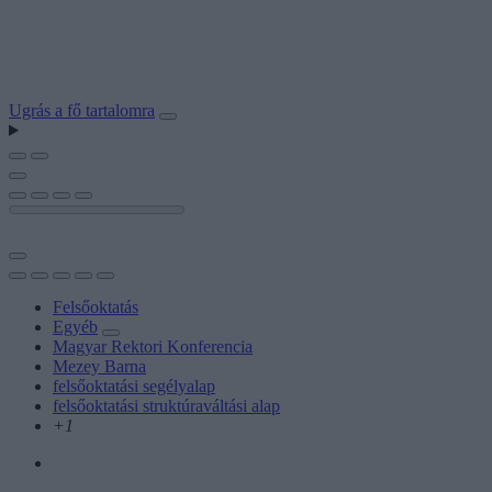
Ugrás a fő tartalomra
Felsőoktatás
Egyéb
Magyar Rektori Konferencia
Mezey Barna
felsőoktatási segélyalap
felsőoktatási struktúraváltási alap
+1