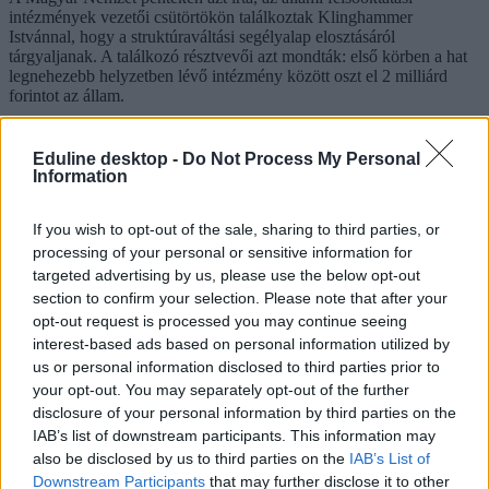
intézmények vezetői csütörtökön találkoztak Klinghammer
Istvánnal, hogy a struktúraváltási segélyalap elosztásáról
tárgyaljanak. A találkozó résztvevői azt mondták: első körben a hat
legnehezebb helyzetben lévő intézmény között oszt el 2 milliárd
forintot az állam.
Magyar Rektori Konferencia
Mezey Barna
Eduline desktop -
Do Not Process My Personal
felsőoktatási segélyalap
Information
felsőoktatási struktúraváltási alap
Hozzászólások
If you wish to opt-out of the sale, sharing to third parties, or
processing of your personal or sensitive information for
targeted advertising by us, please use the below opt-out
section to confirm your selection. Please note that after your
opt-out request is processed you may continue seeing
interest-based ads based on personal information utilized by
us or personal information disclosed to third parties prior to
your opt-out. You may separately opt-out of the further
disclosure of your personal information by third parties on the
Hana György: „Méltóságot, tekintélyt kell adni az
IAB’s list of downstream participants. This information may
oktatásról szóló közbeszédnek”
also be disclosed by us to third parties on the
IAB’s List of
Downstream Participants
that may further disclose it to other