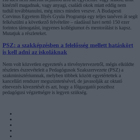
kinéztél magadnak, vagy anyagi, családi okok miatt eddig nem
tudtál továbbtanulni, még nincs minden veszve. A Budapesti
Corvinus Egyetem Illyés Gyula Programja egy teljes tanéven át segít
felkészülni a következő felvételire – ráadásul havi nettó 150 ezer
forintos támogatást, ingyenes kollégiumot és mentorálást is kapsz.
Mutatjuk a részleteket.
PSZ: a szakképzésben a felelősség mellett hatáskört
is kell adni az iskoláknak
Nem volt közvetlen egyeztetés a törvénytervezetről, mégis elküldte
részletes észrevételeit a Pedagógusok Szakszervezete (PSZ) a
szakminisztériumnak, melyben többek között egyetértettek a
kancellári rendszer megszüntetésével, de javasolják az oktató
elnevezés kivezetését és azt, hogy a főigazgatói poszthoz
pedagógusi végzettségre is legyen szükség.