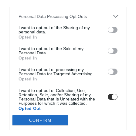
Az új kormány az elődökétől merőben eltérő kommunikációs
third parties.
stratégiával kezdte meg működését. Az egyes minisztériumok
szintjére kiterjesztett hiperaktivitás érezhetően felszabadulást,
Personal Data Processing Opt Outs
optimizmust ébresztett és éltet. Különösen az olyan, korábban porig
alázott ágazatban, mint az oktatás. Ám pontosan ez a lendület az,
ami egy újabb megkerülhetetlen kihívást is előtérbe rántott: az
I want to opt-out of the Sharing of my
personal data.
érdemi társadalmi egyeztetés ígéretének beváltását, vagy más szóval
Opted In
„kényszerét”. Ennek, az amúgy pozitív stressznek a kezeléséhez
igyekszem az alábbiakban szempontokat adni. Hana György
I want to opt-out of the Sale of my
humánökológus, közoktatási vezető véleménycikke.
Personal Data.
Opted In
Közoktatás
Vendégszerző
I want to opt-out of processing my
Personal Data for Targeted Advertising.
Dolgoznának az egyetem mellett, mégsem
Opted In
vállalhatnak diákmunkát – több mint százezer
levelezős hallgatót érinthet a szabály
I want to opt-out of Collection, Use,
Retention, Sale, and/or Sharing of my
Personal Data that Is Unrelated with the
„Szinte bárhol voltam állásinterjún, mikor megtudták, hogy levelező
Purposes for which it was collected.
tagozatos hallgató vagyok, egyből húzni kezdték a szájukat” –
Opted Out
számolt be tapasztalatairól az Eduline-nak egy egyetemista. Példája
azonban korántsem egyedi: több levelezős hallgató számolt be
CONFIRM
hasonló nehézségekről.
Campus life