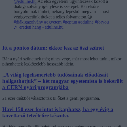
@eduline.hu
Az első egyetemi ügyintézések között a
diákigazolvány igénylése is szerepel. Bár elsőre
bonyolultnak tűnhet, néhány lépésből megvan – most
végigvezetünk titeket a teljes folyamaton.😉
#diákigazolvány
#egyetem
#neptun
#eduline
#foryou
♬ eredeti hang - eduline.hu
Itt a pontos dátum: ekkor lesz az őszi szünet
Bár a nyári szünetnek még nincs vége, már most lehet tudni, mikor
pihenhettek legközelebb hosszabb ideig.
„A világ legelismertebb tudósainak előadásait
hallgathatjuk” – két magyar egyetemista is bekerült
a CERN nyári programjába
21 ezer diákból választották ki őket a genfi programba.
Havi 150 ezer forintot is kaphatsz, ha egy évig a
következő felvételire készülsz
Ha idén nem sikerült bejutnod arra az egyetemre vagy szakra, amit