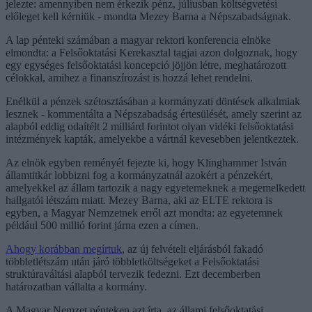
jelezte: amennyiben nem érkezik pénz, júliusban költségvetési
előleget kell kérniük - mondta Mezey Barna a Népszabadságnak.
A lap pénteki számában a magyar rektori konferencia elnöke
elmondta: a Felsőoktatási Kerekasztal tagjai azon dolgoznak, hogy
egy egységes felsőoktatási koncepció jöjjön létre, meghatározott
célokkal, amihez a finanszírozást is hozzá lehet rendelni.
Enélkül a pénzek szétosztásában a kormányzati döntések alkalmiak
lesznek - kommentálta a Népszabadság értesülését, amely szerint az
alapból eddig odaítélt 2 milliárd forintot olyan vidéki felsőoktatási
intézmények kapták, amelyekbe a vártnál kevesebben jelentkeztek.
Az elnök egyben reményét fejezte ki, hogy Klinghammer István
államtitkár lobbizni fog a kormányzatnál azokért a pénzekért,
amelyekkel az állam tartozik a nagy egyetemeknek a megemelkedett
hallgatói létszám miatt. Mezey Barna, aki az ELTE rektora is
egyben, a Magyar Nemzetnek erről azt mondta: az egyetemnek
például 500 millió forint járna ezen a címen.
Ahogy korábban megírtuk
, az új felvételi eljárásból fakadó
többletlétszám után járó többletköltségeket a Felsőoktatási
struktúraváltási alapból tervezik fedezni. Ezt decemberben
határozatban vállalta a kormány.
A Magyar Nemzet pénteken azt írta, az állami felsőoktatási