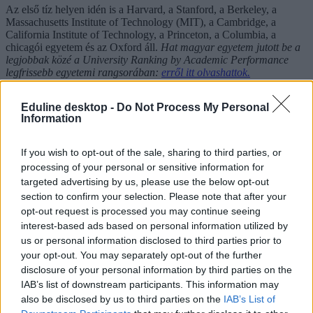
Az első tíz helyen idén is a Harvard, a Stanford, a Berkeley, a
Massachusetts Institute of Technology (MIT), a Cambridge, a
California Institute of Technology, a Princeton, a Columbia, a
chicagói egyetem és az Oxford áll.
Hat magyar egyetem jutott be a
legjobbak közé a University Ranking by Academic Performance
legfrissebb egyetemi rangsorában:
erről itt olvashattok.
a világ legjobb egyeteme
Eduline desktop -
Do Not Process My Personal
ARWU rangsor
Information
sanghaji rangsor
egyetemi rangsor 2013
If you wish to opt-out of the sale, sharing to third parties, or
Hozzászólások
processing of your personal or sensitive information for
targeted advertising by us, please use the below opt-out
section to confirm your selection. Please note that after your
opt-out request is processed you may continue seeing
interest-based ads based on personal information utilized by
us or personal information disclosed to third parties prior to
your opt-out. You may separately opt-out of the further
disclosure of your personal information by third parties on the
Hana György: „Méltóságot, tekintélyt kell adni az
IAB’s list of downstream participants. This information may
oktatásról szóló közbeszédnek”
also be disclosed by us to third parties on the
IAB’s List of