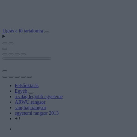
Ugrás a fő tartalomra
Felsőoktatás
Egyéb
a világ legjobb egyeteme
ARWU rangsor
sanghaji rangsor
egyetemi rangsor 2013
+1