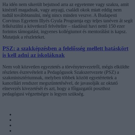
Ha idén nem sikerült bejutnod arra az egyetemre vagy szakra, amit
kinéztél magadnak, vagy anyagi, családi okok miatt eddig nem
tudtál továbbtanulni, még nincs minden veszve. A Budapesti
Corvinus Egyetem Illyés Gyula Programja egy teljes tanéven át segít
felkészülni a következő felvételire – ráadásul havi nettó 150 ezer
forintos támogatást, ingyenes kollégiumot és mentorálást is kapsz.
Mutatjuk a részleteket.
PSZ: a szakképzésben a felelősség mellett hatáskört
is kell adni az iskoláknak
Nem volt közvetlen egyeztetés a törvénytervezetről, mégis elküldte
részletes észrevételeit a Pedagógusok Szakszervezete (PSZ) a
szakminisztériumnak, melyben többek között egyetértettek a
kancellári rendszer megszüntetésével, de javasolják az oktató
elnevezés kivezetését és azt, hogy a főigazgatói poszthoz
pedagógusi végzettségre is legyen szükség.