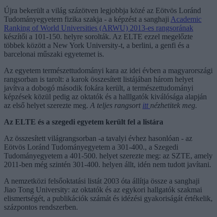
Újra bekerült a világ százötven legjobbja közé az Eötvös Loránd
Tudományegyetem fizika szakja - a képzést a sanghaji
Academic
Ranking of World Universities (ARWU) 2013-es rangsorának
készítői a 101-150. helyre sorolták. Az ELTE ezzel megelőzte
többek között a New York University-t, a berlini, a genfi és a
barcelonai műszaki egyetemet is.
Az egyetem természettudományi kara az idei évben a magyarországi
rangsorban is tarolt: a karok összesített listájában három helyet
javítva a dobogó második fokára került, a természettudományi
képzések közül pedig az oktatók és a halllgatók kiválósága alapján
az első helyet szerezte meg.
A teljes rangsort
itt
nézhetitek meg.
Az ELTE és a szegedi egyetem került fel a listára
Az összesített világrangsorban -a tavalyi évhez hasonlóan - az
Eötvös Loránd Tudományegyetem a 301-400., a Szegedi
Tudományegyetem a 401-500. helyet szerezte meg: az SZTE, amely
2011-ben még szintén 301-400. helyen állt, idén nem tudott javítani.
A nemzetközi felsőoktatási listát 2003 óta állítja össze a sanghaji
Jiao Tong University: az oktatók és az egykori hallgatók szakmai
elismertségét, a publikációk számát és idézési gyakoriságát értékelik,
százpontos rendszerben.