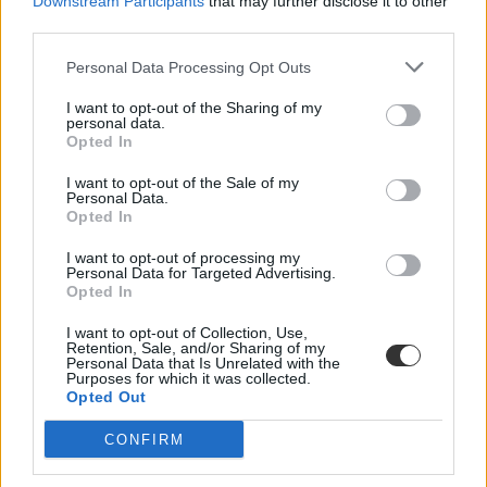
Downstream Participants
that may further disclose it to other
Az új kormány az elődökétől merőben eltérő kommunikációs
third parties.
stratégiával kezdte meg működését. Az egyes minisztériumok
szintjére kiterjesztett hiperaktivitás érezhetően felszabadulást,
Personal Data Processing Opt Outs
optimizmust ébresztett és éltet. Különösen az olyan, korábban porig
alázott ágazatban, mint az oktatás. Ám pontosan ez a lendület az,
I want to opt-out of the Sharing of my
ami egy újabb megkerülhetetlen kihívást is előtérbe rántott: az
personal data.
érdemi társadalmi egyeztetés ígéretének beváltását, vagy más szóval
Opted In
„kényszerét”. Ennek, az amúgy pozitív stressznek a kezeléséhez
igyekszem az alábbiakban szempontokat adni. Hana György
I want to opt-out of the Sale of my
humánökológus, közoktatási vezető véleménycikke.
Personal Data.
Opted In
Közoktatás
Vendégszerző
I want to opt-out of processing my
Personal Data for Targeted Advertising.
Dolgoznának az egyetem mellett, mégsem
Opted In
vállalhatnak diákmunkát – több mint százezer
I want to opt-out of Collection, Use,
levelezős hallgatót érinthet a szabály
Retention, Sale, and/or Sharing of my
Personal Data that Is Unrelated with the
Purposes for which it was collected.
„Szinte bárhol voltam állásinterjún, mikor megtudták, hogy levelező
Opted Out
tagozatos hallgató vagyok, egyből húzni kezdték a szájukat” –
számolt be tapasztalatairól az Eduline-nak egy egyetemista. Példája
CONFIRM
azonban korántsem egyedi: több levelezős hallgató számolt be
hasonló nehézségekről.