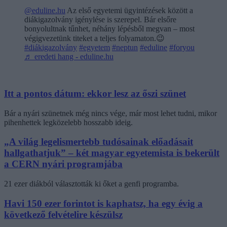
@eduline.hu
Az első egyetemi ügyintézések között a
diákigazolvány igénylése is szerepel. Bár elsőre
bonyolultnak tűnhet, néhány lépésből megvan – most
végigvezetünk titeket a teljes folyamaton.😉
#diákigazolvány
#egyetem
#neptun
#eduline
#foryou
♬ eredeti hang - eduline.hu
Itt a pontos dátum: ekkor lesz az őszi szünet
Bár a nyári szünetnek még nincs vége, már most lehet tudni, mikor
pihenhettek legközelebb hosszabb ideig.
„A világ legelismertebb tudósainak előadásait
hallgathatjuk” – két magyar egyetemista is bekerült
a CERN nyári programjába
21 ezer diákból választották ki őket a genfi programba.
Havi 150 ezer forintot is kaphatsz, ha egy évig a
következő felvételire készülsz