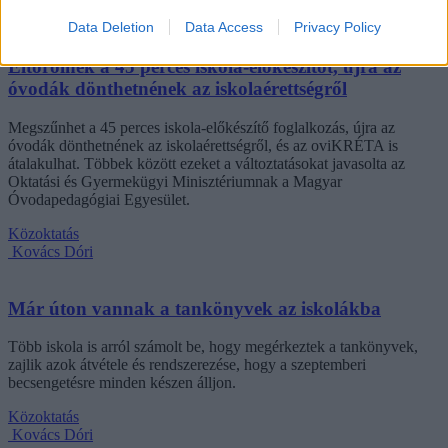
Campus life
Data Deletion
Data Access
Privacy Policy
Kovács Dóri
Eltörölnék a 45 perces iskola-előkészítőt, újra az
óvodák dönthetnének az iskolaérettségről
Megszűnhet a 45 perces iskola-előkészítő foglalkozás, újra az
óvodák dönthetnének az iskolaérettségről, és az oviKRÉTA is
átalakulhat. Többek között ezeket a változtatásokat javasolta az
Oktatási és Gyermekügyi Minisztériumnak a Magyar
Óvodapedagógiai Egyesület.
Közoktatás
Kovács Dóri
Már úton vannak a tankönyvek az iskolákba
Több iskola is arról számolt be, hogy megérkeztek a tankönyvek,
zajlik azok átvétele és rendszerezése, hogy a szeptemberi
becsengetésre minden készen álljon.
Közoktatás
Kovács Dóri