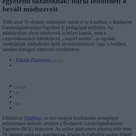
egyetemi oktatóknak: bárki feltöltheti a
bevált módszereit
Több mint 70 oktatási módszerrel indult el az EduMod, a Budapesti
Gazdaságtudományi Egyetem új pedagógiai tudástára. Az
adatbázisban olyan módszerek is helyet kaptak, mint a
csoportdinamikát feltérképező „csoport szobra”, az egymás
munkájának értékelésére építő akváriummódszer vagy a fordított
tanulást támogató tükrözött osztályterem.
Palotás Zsuzsanna
Elindult az
EduMod
, az első magyar felsőoktatás-pedagógiai
módszertani tudástár, amelyet a Budapesti Gazdaságtudományi
Egyetem (BGE) fejlesztett. Az online platformon jelenleg több mint
70 oktatási módszer, segédanyag, feladat és értékelési eszköz érhető