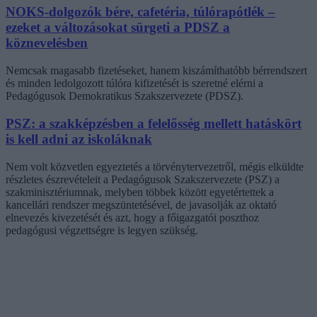
NOKS-dolgozók bére, cafetéria, túlórapótlék –
ezeket a változásokat sürgeti a PDSZ a
köznevelésben
Nemcsak magasabb fizetéseket, hanem kiszámíthatóbb bérrendszert
és minden ledolgozott túlóra kifizetését is szeretné elérni a
Pedagógusok Demokratikus Szakszervezete (PDSZ).
PSZ: a szakképzésben a felelősség mellett hatáskört
is kell adni az iskoláknak
Nem volt közvetlen egyeztetés a törvénytervezetről, mégis elküldte
részletes észrevételeit a Pedagógusok Szakszervezete (PSZ) a
szakminisztériumnak, melyben többek között egyetértettek a
kancellári rendszer megszüntetésével, de javasolják az oktató
elnevezés kivezetését és azt, hogy a főigazgatói poszthoz
pedagógusi végzettségre is legyen szükség.