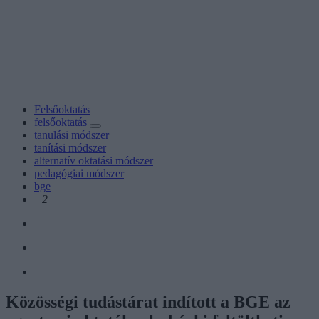
Felsőoktatás
felsőoktatás
tanulási módszer
tanítási módszer
alternatív oktatási módszer
pedagógiai módszer
bge
+2
Közösségi tudástárat indított a BGE az