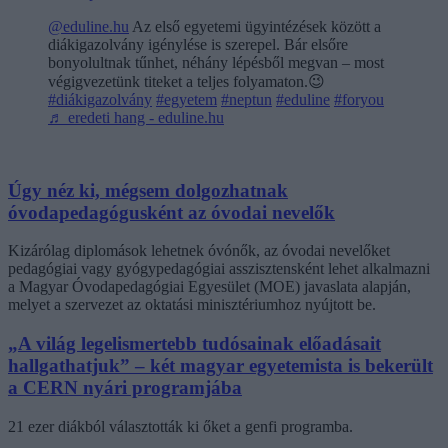
@eduline.hu
Az első egyetemi ügyintézések között a
diákigazolvány igénylése is szerepel. Bár elsőre
bonyolultnak tűnhet, néhány lépésből megvan – most
végigvezetünk titeket a teljes folyamaton.😉
#diákigazolvány
#egyetem
#neptun
#eduline
#foryou
♬ eredeti hang - eduline.hu
Úgy néz ki, mégsem dolgozhatnak
óvodapedagógusként az óvodai nevelők
Kizárólag diplomások lehetnek óvónők, az óvodai nevelőket
pedagógiai vagy gyógypedagógiai asszisztensként lehet alkalmazni
a Magyar Óvodapedagógiai Egyesület (MOE) javaslata alapján,
melyet a szervezet az oktatási minisztériumhoz nyújtott be.
„A világ legelismertebb tudósainak előadásait
hallgathatjuk” – két magyar egyetemista is bekerült
a CERN nyári programjába
21 ezer diákból választották ki őket a genfi programba.