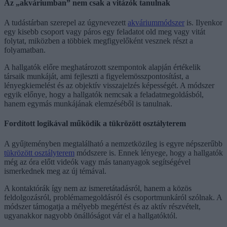
Az „akváriumban” nem csak a vitázók tanulnak
A tudástárban szerepel az úgynevezett
akváriummódszer
is. Ilyenkor
egy kisebb csoport vagy páros egy feladatot old meg vagy vitát
folytat, miközben a többiek megfigyelőként vesznek részt a
folyamatban.
A hallgatók előre meghatározott szempontok alapján értékelik
társaik munkáját, ami fejleszti a figyelemösszpontosítást, a
lényegkiemelést és az objektív visszajelzés képességét. A módszer
egyik előnye, hogy a hallgatók nemcsak a feladatmegoldásból,
hanem egymás munkájának elemzéséből is tanulnak.
Fordított logikával működik a tükrözött osztályterem
A gyűjteményben megtalálható a nemzetközileg is egyre népszerűbb
tükrözött osztályterem
módszere is. Ennek lényege, hogy a hallgatók
még az óra előtt videók vagy más tananyagok segítségével
ismerkednek meg az új témával.
A kontaktórák így nem az ismeretátadásról, hanem a közös
feldolgozásról, problémamegoldásról és csoportmunkáról szólnak. A
módszer támogatja a mélyebb megértést és az aktív részvételt,
ugyanakkor nagyobb önállóságot vár el a hallgatóktól.