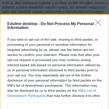
A BGE által létrehozott tudástár a jövőben tovább bővülhet, hiszen a
platform minden érdeklődő számára nyitott, aki szeretné megosztani
saját, már kipróbált oktatási módszereit a felsőoktatási közösséggel.
Eduline desktop -
Do Not Process My Personal
Information
Most már tudományos bizonyíték is van arra, hogy
tanulás közben érdemes időnként szünetet tartani
If you wish to opt-out of the sale, sharing to third parties, or
Rövid szünetek beiktatása jó közérzetet biztosít a napi tanuláshoz
processing of your personal or sensitive information for
vagy munkavégzéshez; a legalább néhány másodperces, de
targeted advertising by us, please use the below opt-out
legfeljebb tízperces szünetek – egy temesvári tanulmány
section to confirm your selection. Please note that after your
megállapításai szerint – pozitív hatással lehetnek az emberek
opt-out request is processed you may continue seeing
közérzetére.
interest-based ads based on personal information utilized by
us or personal information disclosed to third parties prior to
your opt-out. You may separately opt-out of the further
disclosure of your personal information by third parties on the
IAB’s list of downstream participants. This information may
also be disclosed by us to third parties on the
IAB’s List of
Downstream Participants
that may further disclose it to other
third parties.