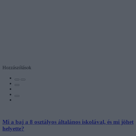
Hozzászólások
Mi a baj a 8 osztályos általános iskolával, és mi jöhet
helyette?