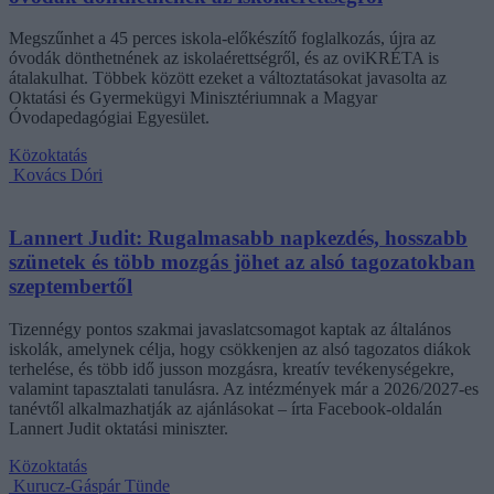
Megszűnhet a 45 perces iskola-előkészítő foglalkozás, újra az
óvodák dönthetnének az iskolaérettségről, és az oviKRÉTA is
átalakulhat. Többek között ezeket a változtatásokat javasolta az
Oktatási és Gyermekügyi Minisztériumnak a Magyar
Óvodapedagógiai Egyesület.
Közoktatás
Kovács Dóri
Lannert Judit: Rugalmasabb napkezdés, hosszabb
szünetek és több mozgás jöhet az alsó tagozatokban
szeptembertől
Tizennégy pontos szakmai javaslatcsomagot kaptak az általános
iskolák, amelynek célja, hogy csökkenjen az alsó tagozatos diákok
terhelése, és több idő jusson mozgásra, kreatív tevékenységekre,
valamint tapasztalati tanulásra. Az intézmények már a 2026/2027-es
tanévtől alkalmazhatják az ajánlásokat – írta Facebook-oldalán
Lannert Judit oktatási miniszter.
Közoktatás
Kurucz-Gáspár Tünde