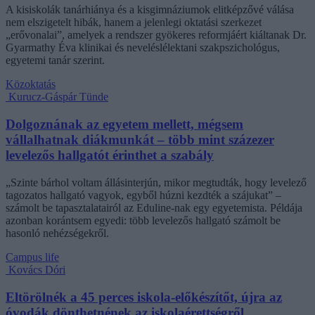
A kisiskolák tanárhiánya és a kisgimnáziumok elitképzővé válása
nem elszigetelt hibák, hanem a jelenlegi oktatási szerkezet
„erővonalai”, amelyek a rendszer gyökeres reformjáért kiáltanak Dr.
Gyarmathy Éva klinikai és neveléslélektani szakpszichológus,
egyetemi tanár szerint.
Közoktatás
Kurucz-Gáspár Tünde
Dolgoznának az egyetem mellett, mégsem
vállalhatnak diákmunkát – több mint százezer
levelezős hallgatót érinthet a szabály
„Szinte bárhol voltam állásinterjún, mikor megtudták, hogy levelező
tagozatos hallgató vagyok, egyből húzni kezdték a szájukat” –
számolt be tapasztalatairól az Eduline-nak egy egyetemista. Példája
azonban korántsem egyedi: több levelezős hallgató számolt be
hasonló nehézségekről.
Campus life
Kovács Dóri
Eltörölnék a 45 perces iskola-előkészítőt, újra az
óvodák dönthetnének az iskolaérettségről