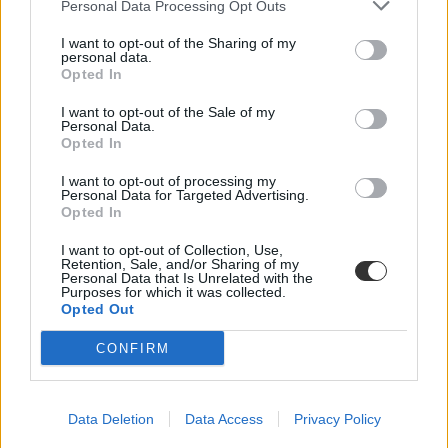
Personal Data Processing Opt Outs
I want to opt-out of the Sharing of my
personal data.
Opted In
I want to opt-out of the Sale of my
Personal Data.
Opted In
tanulási módszer
tanítási módszer
I want to opt-out of processing my
Personal Data for Targeted Advertising.
alternatív oktatási módszer
Opted In
pedagógiai módszer
bge
I want to opt-out of Collection, Use,
Retention, Sale, and/or Sharing of my
Personal Data that Is Unrelated with the
Purposes for which it was collected.
Opted Out
CONFIRM
Data Deletion
Data Access
Privacy Policy