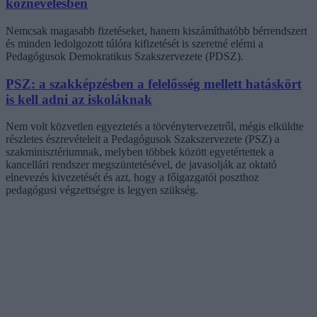
köznevelésben
Nemcsak magasabb fizetéseket, hanem kiszámíthatóbb bérrendszert
és minden ledolgozott túlóra kifizetését is szeretné elérni a
Pedagógusok Demokratikus Szakszervezete (PDSZ).
PSZ: a szakképzésben a felelősség mellett hatáskört
is kell adni az iskoláknak
Nem volt közvetlen egyeztetés a törvénytervezetről, mégis elküldte
részletes észrevételeit a Pedagógusok Szakszervezete (PSZ) a
szakminisztériumnak, melyben többek között egyetértettek a
kancellári rendszer megszüntetésével, de javasolják az oktató
elnevezés kivezetését és azt, hogy a főigazgatói poszthoz
pedagógusi végzettségre is legyen szükség.