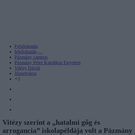
Felsőoktatás
felsőoktatás
Pázmány campus
Pázmány Péter Katolikus Egyetem
Vitézy Dávid
Józsefváros
+1
Vitézy szerint a „hatalmi gőg és
arrogancia” iskolapéldája volt a Pázmány