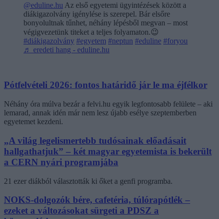
@eduline.hu
Az első egyetemi ügyintézések között a
diákigazolvány igénylése is szerepel. Bár elsőre
bonyolultnak tűnhet, néhány lépésből megvan – most
végigvezetünk titeket a teljes folyamaton.😉
#diákigazolvány
#egyetem
#neptun
#eduline
#foryou
♬ eredeti hang - eduline.hu
Pótfelvételi 2026: fontos határidő jár le ma éjfélkor
Néhány óra múlva bezár a felvi.hu egyik legfontosabb felülete – aki
lemarad, annak idén már nem lesz újabb esélye szeptemberben
egyetemet kezdeni.
„A világ legelismertebb tudósainak előadásait
hallgathatjuk” – két magyar egyetemista is bekerült
a CERN nyári programjába
21 ezer diákból választották ki őket a genfi programba.
NOKS-dolgozók bére, cafetéria, túlórapótlék –
ezeket a változásokat sürgeti a PDSZ a