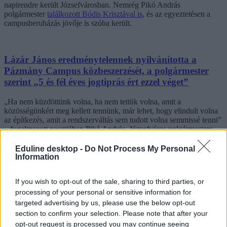
napirendre került Józsefvárosban. Nemrég Pikó András
polgármester
találkozott Bódis Krisztával is
, és az egyeztetésen a
campusberuházás jövője is szóba került.
Lázár János eredménytelennek nyilvánította a
Pázmány Campus közbeszerzését, a polgármester
szerint „5 és fél éves jogtiprás ért ezzel véget”
„Ha nem küzdöttünk volna, ha nem tettük volna, amit a
közösségünkért meg kellett tennünk, már lehet, hogy elindult volna
az építkezés, amit a rendszerváltás sem tudott volna semmissé tenni”
– fogalmazott posztjában Pikó András, Józsefváros polgármestere.
Eduline desktop -
Do Not Process My Personal
Information
If you wish to opt-out of the sale, sharing to third parties, or
processing of your personal or sensitive information for
targeted advertising by us, please use the below opt-out
section to confirm your selection. Please note that after your
opt-out request is processed you may continue seeing