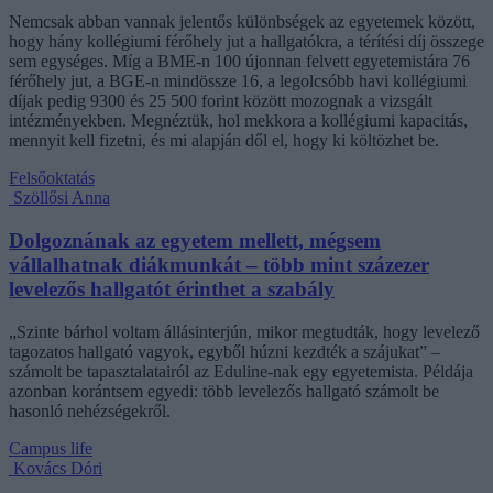
Nemcsak abban vannak jelentős különbségek az egyetemek között,
hogy hány kollégiumi férőhely jut a hallgatókra, a térítési díj összege
sem egységes. Míg a BME-n 100 újonnan felvett egyetemistára 76
férőhely jut, a BGE-n mindössze 16, a legolcsóbb havi kollégiumi
díjak pedig 9300 és 25 500 forint között mozognak a vizsgált
intézményekben. Megnéztük, hol mekkora a kollégiumi kapacitás,
mennyit kell fizetni, és mi alapján dől el, hogy ki költözhet be.
Felsőoktatás
Szöllősi Anna
Dolgoznának az egyetem mellett, mégsem
vállalhatnak diákmunkát – több mint százezer
levelezős hallgatót érinthet a szabály
„Szinte bárhol voltam állásinterjún, mikor megtudták, hogy levelező
tagozatos hallgató vagyok, egyből húzni kezdték a szájukat” –
számolt be tapasztalatairól az Eduline-nak egy egyetemista. Példája
azonban korántsem egyedi: több levelezős hallgató számolt be
hasonló nehézségekről.
Campus life
Kovács Dóri