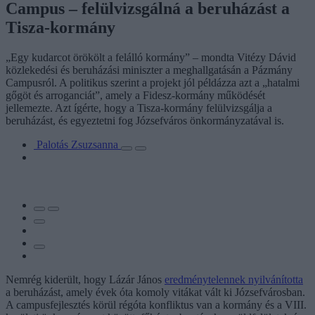
Campus – felülvizsgálná a beruházást a
Tisza-kormány
„Egy kudarcot örökölt a felálló kormány” – mondta Vitézy Dávid
közlekedési és beruházási miniszter a meghallgatásán a Pázmány
Campusról. A politikus szerint a projekt jól példázza azt a „hatalmi
gőgöt és arroganciát”, amely a Fidesz-kormány működését
jellemezte. Azt ígérte, hogy a Tisza-kormány felülvizsgálja a
beruházást, és egyeztetni fog Józsefváros önkormányzatával is.
Palotás Zsuzsanna
Nemrég kiderült, hogy Lázár János
eredménytelennek nyilvánította
a beruházást, amely évek óta komoly vitákat vált ki Józsefvárosban.
A campusfejlesztés körül régóta konfliktus van a kormány és a VIII.