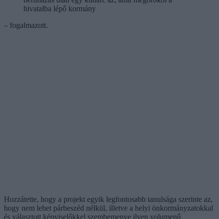
hivatalba lépő kormány
– fogalmazott.
Hozzátette, hogy a projekt egyik legfontosabb tanulsága szerinte az,
hogy nem lehet párbeszéd nélkül, illetve a helyi önkormányzatokkal
és választott képviselőkkel szembemenve ilyen volumenű