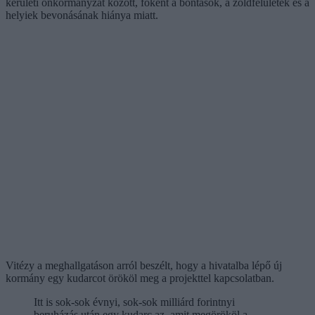
kerületi önkormányzat között, főként a bontások, a zöldfelületek és a
helyiek bevonásának hiánya miatt.
Vitézy a meghallgatáson arról beszélt, hogy a hivatalba lépő új
kormány egy kudarcot örököl meg a projekttel kapcsolatban.
Itt is sok-sok évnyi, sok-sok milliárd forintnyi
beruházás után egy kudarc az, amit megörököl a