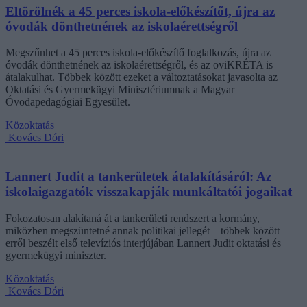
Eltörölnék a 45 perces iskola-előkészítőt, újra az
óvodák dönthetnének az iskolaérettségről
Megszűnhet a 45 perces iskola-előkészítő foglalkozás, újra az
óvodák dönthetnének az iskolaérettségről, és az oviKRÉTA is
átalakulhat. Többek között ezeket a változtatásokat javasolta az
Oktatási és Gyermekügyi Minisztériumnak a Magyar
Óvodapedagógiai Egyesület.
Közoktatás
Kovács Dóri
Lannert Judit a tankerületek átalakításáról: Az
iskolaigazgatók visszakapják munkáltatói jogaikat
Fokozatosan alakítaná át a tankerületi rendszert a kormány,
miközben megszüntetné annak politikai jellegét – többek között
erről beszélt első televíziós interjújában Lannert Judit oktatási és
gyermekügyi miniszter.
Közoktatás
Kovács Dóri