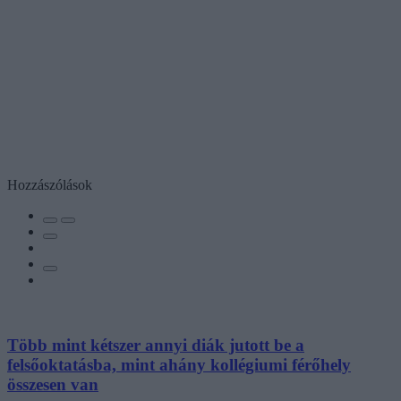
Hozzászólások
Több mint kétszer annyi diák jutott be a
felsőoktatásba, mint ahány kollégiumi férőhely
összesen van