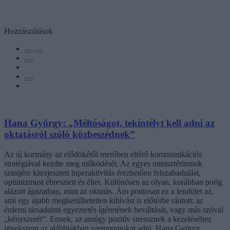
Hozzászólások
Hana György: „Méltóságot, tekintélyt kell adni az
oktatásról szóló közbeszédnek”
Az új kormány az elődökétől merőben eltérő kommunikációs
stratégiával kezdte meg működését. Az egyes minisztériumok
szintjére kiterjesztett hiperaktivitás érezhetően felszabadulást,
optimizmust ébresztett és éltet. Különösen az olyan, korábban porig
alázott ágazatban, mint az oktatás. Ám pontosan ez a lendület az,
ami egy újabb megkerülhetetlen kihívást is előtérbe rántott: az
érdemi társadalmi egyeztetés ígéretének beváltását, vagy más szóval
„kényszerét”. Ennek, az amúgy pozitív stressznek a kezeléséhez
igyekszem az alábbiakban szempontokat adni. Hana György