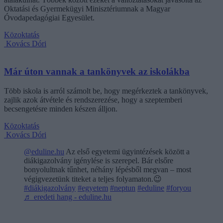
Oktatási és Gyermekügyi Minisztériumnak a Magyar
Óvodapedagógiai Egyesület.
Közoktatás
Kovács Dóri
Már úton vannak a tankönyvek az iskolákba
Több iskola is arról számolt be, hogy megérkeztek a tankönyvek,
zajlik azok átvétele és rendszerezése, hogy a szeptemberi
becsengetésre minden készen álljon.
Közoktatás
Kovács Dóri
@eduline.hu
Az első egyetemi ügyintézések között a
diákigazolvány igénylése is szerepel. Bár elsőre
bonyolultnak tűnhet, néhány lépésből megvan – most
végigvezetünk titeket a teljes folyamaton.😉
#diákigazolvány
#egyetem
#neptun
#eduline
#foryou
♬ eredeti hang - eduline.hu