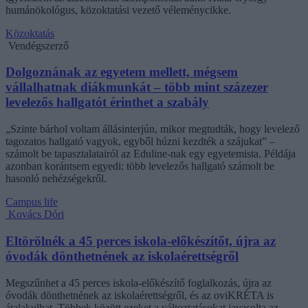
humánökológus, közoktatási vezető véleménycikke.
Közoktatás
Vendégszerző
Dolgoznának az egyetem mellett, mégsem
vállalhatnak diákmunkát – több mint százezer
levelezős hallgatót érinthet a szabály
„Szinte bárhol voltam állásinterjún, mikor megtudták, hogy levelező
tagozatos hallgató vagyok, egyből húzni kezdték a szájukat” –
számolt be tapasztalatairól az Eduline-nak egy egyetemista. Példája
azonban korántsem egyedi: több levelezős hallgató számolt be
hasonló nehézségekről.
Campus life
Kovács Dóri
Eltörölnék a 45 perces iskola-előkészítőt, újra az
óvodák dönthetnének az iskolaérettségről
Megszűnhet a 45 perces iskola-előkészítő foglalkozás, újra az
óvodák dönthetnének az iskolaérettségről, és az oviKRÉTA is
átalakulhat. Többek között ezeket a változtatásokat javasolta az