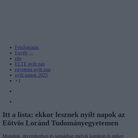
Felsőoktatás
Egyéb
elte
ELTE nyílt nap
egyetemi nyílt nap
nyílt napok 2025
+1
Itt a lista: ekkor lesznek nyílt napok az
Eötvös Loránd Tudományegyetemen
Mutatjuk, decemberben és januárban melyik karokon és mikor