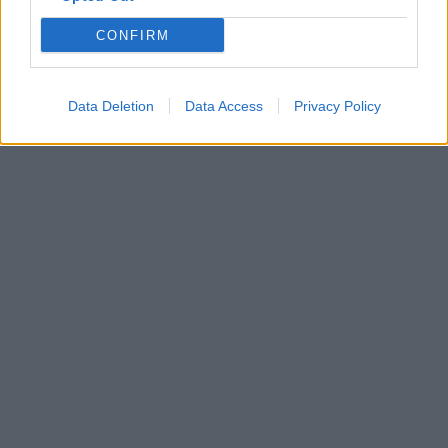
elte
ELTE nyílt nap
CONFIRM
egyetemi nyílt nap
nyílt napok 2025
Data Deletion
Data Access
Privacy Policy