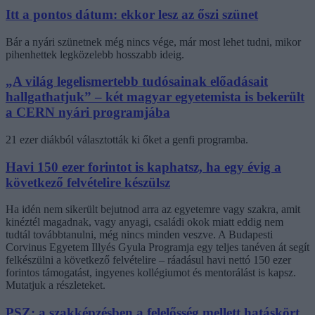
Itt a pontos dátum: ekkor lesz az őszi szünet
Bár a nyári szünetnek még nincs vége, már most lehet tudni, mikor
pihenhettek legközelebb hosszabb ideig.
„A világ legelismertebb tudósainak előadásait
hallgathatjuk” – két magyar egyetemista is bekerült
a CERN nyári programjába
21 ezer diákból választották ki őket a genfi programba.
Havi 150 ezer forintot is kaphatsz, ha egy évig a
következő felvételire készülsz
Ha idén nem sikerült bejutnod arra az egyetemre vagy szakra, amit
kinéztél magadnak, vagy anyagi, családi okok miatt eddig nem
tudtál továbbtanulni, még nincs minden veszve. A Budapesti
Corvinus Egyetem Illyés Gyula Programja egy teljes tanéven át segít
felkészülni a következő felvételire – ráadásul havi nettó 150 ezer
forintos támogatást, ingyenes kollégiumot és mentorálást is kapsz.
Mutatjuk a részleteket.
PSZ: a szakképzésben a felelősség mellett hatáskört