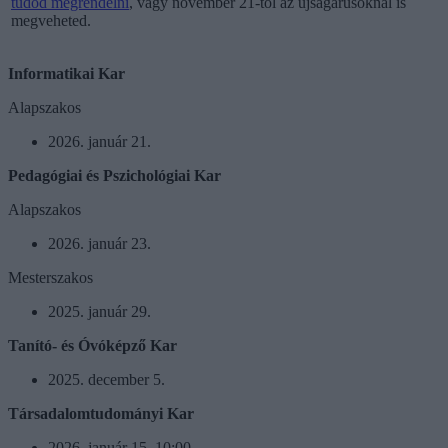
tudod megrendelni
, vagy november 21-től az újságárusoknál is
megveheted.
Informatikai Kar
Alapszakos
2026. január 21.
Pedagógiai és Pszichológiai Kar
Alapszakos
2026. január 23.
Mesterszakos
2025. január 29.
Tanító- és Óvóképző Kar
2025. december 5.
Társadalomtudományi Kar
2026. január 15. 10:00