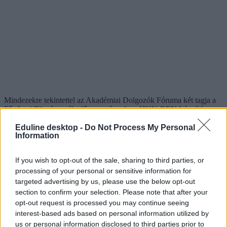
Mindezekre tekintettel az Akadémiai Dolgozók Fóruma két tagja a
Fővárosi Törvényszék előtt megtámadta a HUN-REN Irányító
Testület döntését, és azonnali jogvédelmet kért az átalakulás
megakadályozása érdekében, amiről a Magyar Államkincstárt is
Eduline desktop -
Do Not Process My Personal
Information
értesítette.
Emellett az ADF több közérdekű adatigénylést is benyújtott, hogy a
If you wish to opt-out of the sale, sharing to third parties, or
nyilvánosság megismerhesse a kutatóhálózat átszervezésével
processing of your personal or sensitive information for
kapcsolatos eddigi határozatokat és jegyzőkönyveket.
targeted advertising by us, please use the below opt-out
section to confirm your selection. Please note that after your
opt-out request is processed you may continue seeing
interest-based ads based on personal information utilized by
us or personal information disclosed to third parties prior to