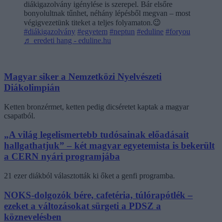
diákigazolvány igénylése is szerepel. Bár elsőre
bonyolultnak tűnhet, néhány lépésből megvan – most
végigvezetünk titeket a teljes folyamaton.😉
#diákigazolvány
#egyetem
#neptun
#eduline
#foryou
♬ eredeti hang - eduline.hu
Magyar siker a Nemzetközi Nyelvészeti
Diákolimpián
Ketten bronzérmet, ketten pedig dicséretet kaptak a magyar
csapatból.
„A világ legelismertebb tudósainak előadásait
hallgathatjuk” – két magyar egyetemista is bekerült
a CERN nyári programjába
21 ezer diákból választották ki őket a genfi programba.
NOKS-dolgozók bére, cafetéria, túlórapótlék –
ezeket a változásokat sürgeti a PDSZ a
köznevelésben