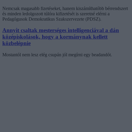
Nemcsak magasabb fizetéseket, hanem kiszámíthatóbb bérrendszert
és minden ledolgozott túlóra kifizetését is szeretné elérni a
Pedagógusok Demokratikus Szakszervezete (PDSZ).
Annyit csaltak mesterséges intelligenciával a dán
középiskolások, hogy a kormánynak kellett
közbelépnie
Mostantól nem lesz elég csupán jól megírni egy beadandót.