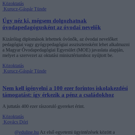
Közoktatás
Kurucz-Gáspár Tünde
Úgy néz ki, mégsem dolgozhatnak
óvodapedagógusként az óvodai nevelők
Kizárólag diplomások lehetnek óvónők, az óvodai nevelőket
pedagógiai vagy gyógypedagógiai asszisztensként lehet alkalmazni
a Magyar Óvodapedagógiai Egyesület (MOE) javaslata alapján,
melyet a szervezet az oktatási minisztériumhoz nyújtott be.
Közoktatás
Kurucz-Gáspár Tünde
Nem kell igényelni a 100 ezer forintos iskolakezdési
támogatást: így érkezik a pénz a családokhoz
A juttatás 400 ezer rászoruló gyereket érint.
Közoktatás
Kovács Dóri
@eduline.hu
Az első egyetemi ügyintézések között a