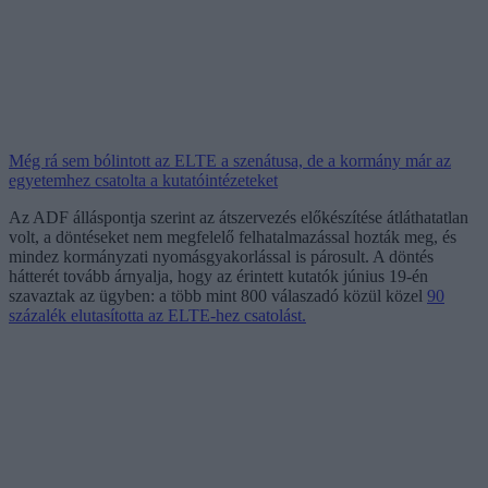
Még rá sem bólintott az ELTE a szenátusa, de a kormány már az
egyetemhez csatolta a kutatóintézeteket
Az ADF álláspontja szerint az átszervezés előkészítése átláthatatlan
volt, a döntéseket nem megfelelő felhatalmazással hozták meg, és
mindez kormányzati nyomásgyakorlással is párosult. A döntés
hátterét tovább árnyalja, hogy az érintett kutatók június 19-én
szavaztak az ügyben: a több mint 800 válaszadó közül közel
90
százalék elutasította az ELTE-hez csatolást.