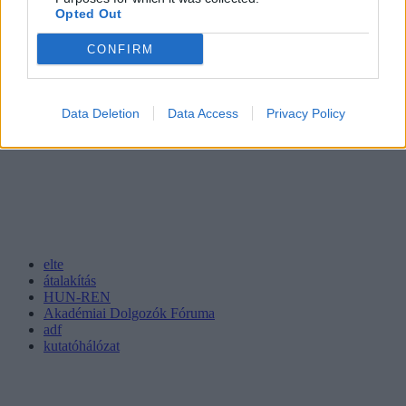
Opted Out
CONFIRM
Data Deletion
Data Access
Privacy Policy
elte
átalakítás
HUN-REN
Akadémiai Dolgozók Fóruma
adf
kutatóhálózat