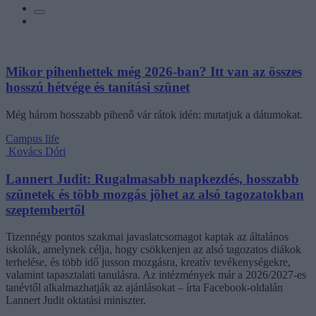
Mikor pihenhettek még 2026-ban? Itt van az összes
hosszú hétvége és tanítási szünet
Még három hosszabb pihenő vár rátok idén: mutatjuk a dátumokat.
Campus life
Kovács Dóri
Lannert Judit: Rugalmasabb napkezdés, hosszabb
szünetek és több mozgás jöhet az alsó tagozatokban
szeptembertől
Tizennégy pontos szakmai javaslatcsomagot kaptak az általános
iskolák, amelynek célja, hogy csökkenjen az alsó tagozatos diákok
terhelése, és több idő jusson mozgásra, kreatív tevékenységekre,
valamint tapasztalati tanulásra. Az intézmények már a 2026/2027-es
tanévtől alkalmazhatják az ajánlásokat – írta Facebook-oldalán
Lannert Judit oktatási miniszter.