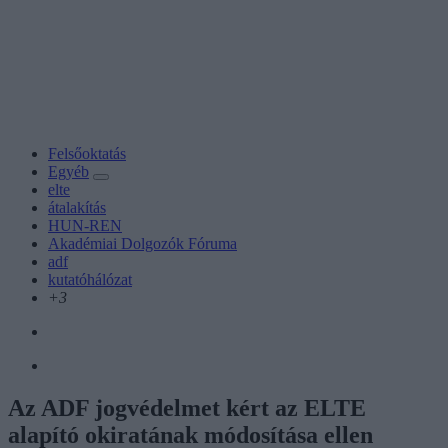
Felsőoktatás
Egyéb
elte
átalakítás
HUN-REN
Akadémiai Dolgozók Fóruma
adf
kutatóhálózat
+3
Az ADF jogvédelmet kért az ELTE
alapító okiratának módosítása ellen