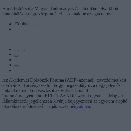
A módosítással a Magyar Tudományos Akadémiától elszakított
kutatóhálózat négy központját olvasztanák be az egyetembe.
Eduline
Az Akadémiai Dolgozók Fóruma (ADF) azonnali jogvédelmet kért
a Fővárosi Törvényszéktől, hogy megakadályozza négy jelentős
kutatóközpont beolvasztását az Eötvös Loránd
Tudományegyetembe (ELTE). Az ADF szerint ugyanis a Magyar
Államkincstár jogellenesen kívánja bejegyeztetni az egyetem alapító
okiratának módosítását – írják
közleményükben
.