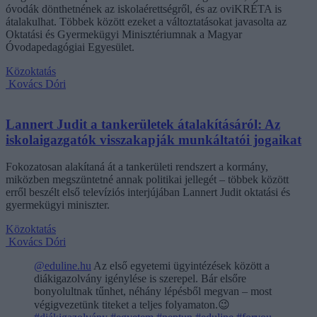
óvodák dönthetnének az iskolaérettségről, és az oviKRÉTA is
átalakulhat. Többek között ezeket a változtatásokat javasolta az
Oktatási és Gyermekügyi Minisztériumnak a Magyar
Óvodapedagógiai Egyesület.
Közoktatás
Kovács Dóri
Lannert Judit a tankerületek átalakításáról: Az
iskolaigazgatók visszakapják munkáltatói jogaikat
Fokozatosan alakítaná át a tankerületi rendszert a kormány,
miközben megszüntetné annak politikai jellegét – többek között
erről beszélt első televíziós interjújában Lannert Judit oktatási és
gyermekügyi miniszter.
Közoktatás
Kovács Dóri
@eduline.hu
Az első egyetemi ügyintézések között a
diákigazolvány igénylése is szerepel. Bár elsőre
bonyolultnak tűnhet, néhány lépésből megvan – most
végigvezetünk titeket a teljes folyamaton.😉