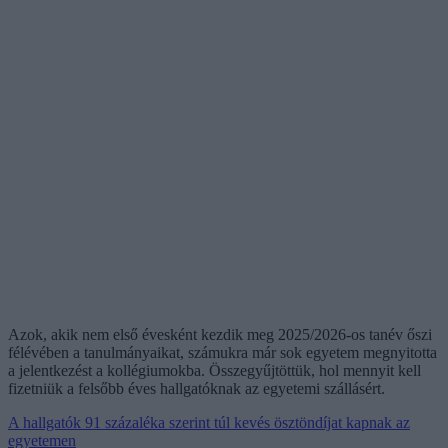
Azok, akik nem első évesként kezdik meg 2025/2026-os tanév őszi
félévében a tanulmányaikat, számukra már sok egyetem megnyitotta
a jelentkezést a kollégiumokba. Összegyűjtöttük, hol mennyit kell
fizetniük a felsőbb éves hallgatóknak az egyetemi szállásért.
A hallgatók 91 százaléka szerint túl kevés ösztöndíjat kapnak az
egyetemen