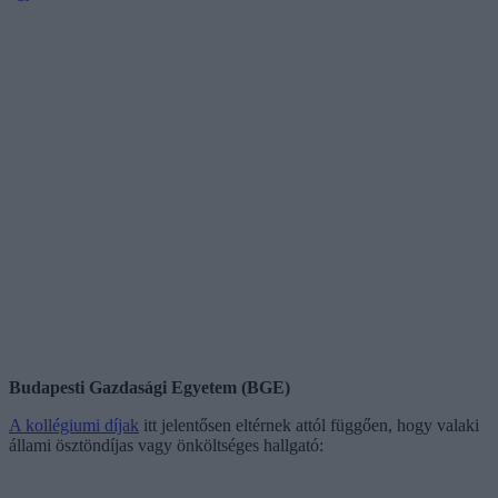
Budapesti Gazdasági Egyetem (BGE)
A kollégiumi díjak
itt jelentősen eltérnek attól függően, hogy valaki
állami ösztöndíjas vagy önköltséges hallgató: