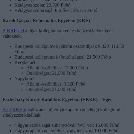
Kétágyas szoba: 23.300 Ft/hó
Kétágyas szoba saját fürdővel: 29.125 Ft/hó
Károli Gáspár Református Egyetem (KRE)
A KRE-nél
a díjak kollégiumonként és képzési helyenként
változnak.
Budapesti kollégiumok (állami ösztöndíjas): 9.320–11.650
Ft/hó
Budapesti kollégiumok (önköltséges): 21.500 Ft/hó
Kecskemét:
Állami ösztöndíjas: 17.000 Ft/hó
Önköltséges: 21.500 Ft/hó
Nagykőrös:
Állami ösztöndíjas: 9.320 Ft/hó
Önköltséges: 21.500 Ft/hó
Eszterházy Károly Katolikus Egyetem (EKKE) – Eger
Az EKKE-n
változatos, többnyire apartman jellegű kollégiumi
elhelyezést kínálnak:
4 ágyas szoba saját zuhanyzóval, WC-vel: 16.000 Ft/hó
2 ágyas apartman, erkélyes vagy teraszos: 19.000 Ft/hó