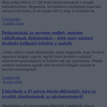
díjak pedig 9300 és 25 500 forint között mozognak a vizsgált
intézményekben. Megnéztük, hol mekkora a kollégiumi kapacitás,
mennyit kell fizetni, és mi alapján dől el, hogy ki költözhet be.
Felsőoktatás
Szöllősi Anna
Dolgoznának az egyetem mellett, mégsem
vállalhatnak diákmunkát – több mint százezer
levelezős hallgatót érinthet a szabály
„Szinte bárhol voltam állásinterjún, mikor megtudták, hogy levelező
tagozatos hallgató vagyok, egyből húzni kezdték a szájukat” –
számolt be tapasztalatairól az Eduline-nak egy egyetemista. Példája
azonban korántsem egyedi: több levelezős hallgató számolt be
hasonló nehézségekről.
Campus life
Kovács Dóri
Eltörölnék a 45 perces iskola-előkészítőt, újra az
óvodák dönthetnének az iskolaérettségről
Megszűnhet a 45 perces iskola-előkészítő foglalkozás, újra az