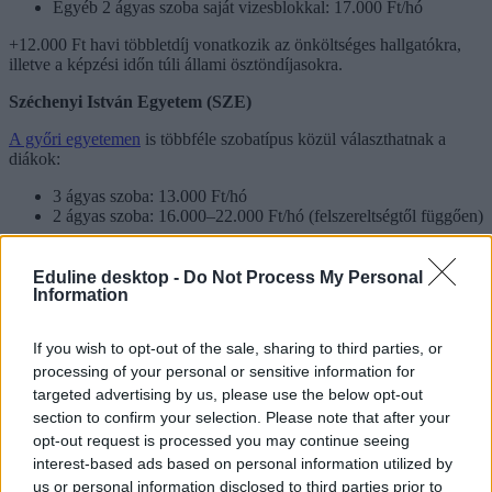
Egyéb 2 ágyas szoba saját vizesblokkal: 17.000 Ft/hó
+12.000 Ft havi többletdíj vonatkozik az önköltséges hallgatókra,
illetve a képzési időn túli állami ösztöndíjasokra.
Széchenyi István Egyetem (SZE)
A győri egyetemen
is többféle szobatípus közül választhatnak a
diákok:
3 ágyas szoba: 13.000 Ft/hó
2 ágyas szoba: 16.000–22.000 Ft/hó (felszereltségtől függően)
Eduline desktop -
Do Not Process My Personal
Information
If you wish to opt-out of the sale, sharing to third parties, or
processing of your personal or sensitive information for
targeted advertising by us, please use the below opt-out
section to confirm your selection. Please note that after your
opt-out request is processed you may continue seeing
interest-based ads based on personal information utilized by
us or personal information disclosed to third parties prior to