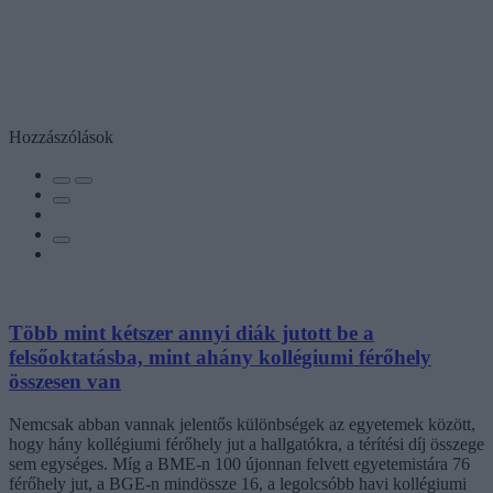
Hozzászólások
Több mint kétszer annyi diák jutott be a
felsőoktatásba, mint ahány kollégiumi férőhely
összesen van
Nemcsak abban vannak jelentős különbségek az egyetemek között,
hogy hány kollégiumi férőhely jut a hallgatókra, a térítési díj összege
sem egységes. Míg a BME-n 100 újonnan felvett egyetemistára 76
férőhely jut, a BGE-n mindössze 16, a legolcsóbb havi kollégiumi