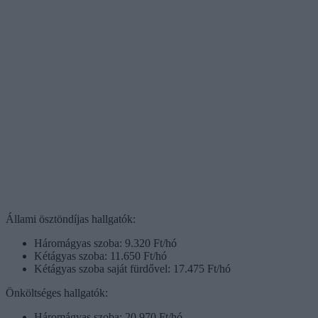
Állami ösztöndíjas hallgatók:
Háromágyas szoba: 9.320 Ft/hó
Kétágyas szoba: 11.650 Ft/hó
Kétágyas szoba saját fürdővel: 17.475 Ft/hó
Önköltséges hallgatók:
Háromágyas szoba: 20.970 Ft/hó