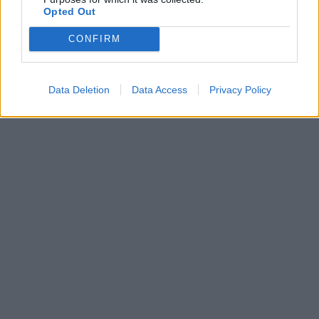
Opted Out
CONFIRM
kollégium
egyetemista
kollégiumi árak
Data Deletion
Data Access
Privacy Policy
lakhatás