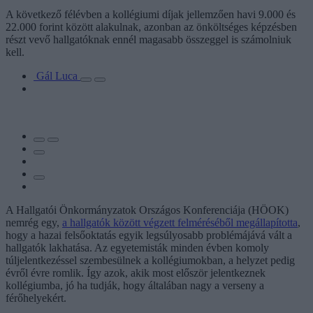
A következő félévben a kollégiumi díjak jellemzően havi 9.000 és
22.000 forint között alakulnak, azonban az önköltséges képzésben
részt vevő hallgatóknak ennél magasabb összeggel is számolniuk
kell.
Gál Luca
A Hallgatói Önkormányzatok Országos Konferenciája (HÖOK)
nemrég egy,
a hallgatók között végzett felméréséből megállapította
,
hogy a hazai felsőoktatás egyik legsúlyosabb problémájává vált a
hallgatók lakhatása. Az egyetemisták minden évben komoly
túljelentkezéssel szembesülnek a kollégiumokban, a helyzet pedig
évről évre romlik. Így azok, akik most először jelentkeznek
kollégiumba, jó ha tudják, hogy általában nagy a verseny a
férőhelyekért.