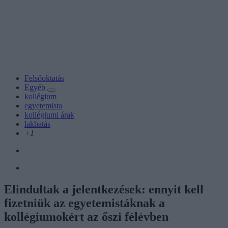
Felsőoktatás
Egyéb
kollégium
egyetemista
kollégiumi árak
lakhatás
+1
Elindultak a jelentkezések: ennyit kell
fizetniük az egyetemistáknak a
kollégiumokért az őszi félévben