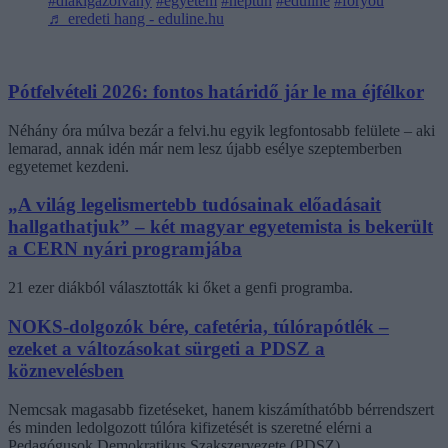
#diákigazolvány
#egyetem
#neptun
#eduline
#foryou
♬ eredeti hang - eduline.hu
Pótfelvételi 2026: fontos határidő jár le ma éjfélkor
Néhány óra múlva bezár a felvi.hu egyik legfontosabb felülete – aki
lemarad, annak idén már nem lesz újabb esélye szeptemberben
egyetemet kezdeni.
„A világ legelismertebb tudósainak előadásait
hallgathatjuk” – két magyar egyetemista is bekerült
a CERN nyári programjába
21 ezer diákból választották ki őket a genfi programba.
NOKS-dolgozók bére, cafetéria, túlórapótlék –
ezeket a változásokat sürgeti a PDSZ a
köznevelésben
Nemcsak magasabb fizetéseket, hanem kiszámíthatóbb bérrendszert
és minden ledolgozott túlóra kifizetését is szeretné elérni a
Pedagógusok Demokratikus Szakszervezete (PDSZ).