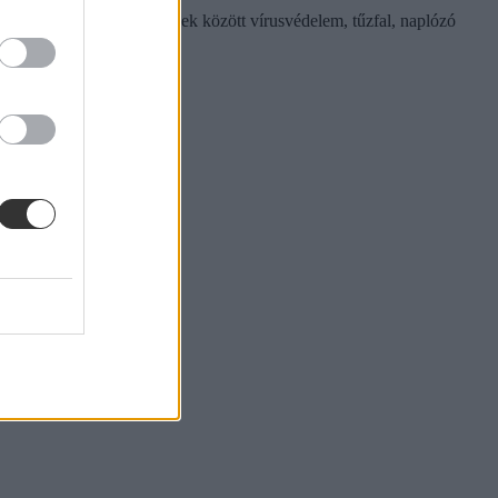
 vesz. A rendszer része többek között vírusvédelem, tűzfal, naplózó