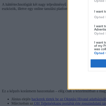
Opted 
A háttértechnológiát két nagy teljesítményű szerver biztosítja, a labor
eszközök, illetve egy online tanulási platform is.
I want t
Opted 
I want 
Advertis
Opted 
I want t
of my P
was col
Opted 
Ez a képzés korántsem haszontalan – elég csak a közelmúltban a magya
Június elején
hackerek törtek be az Oktatási Hivatal adatbázisá
Márciusban az
OH Tehetségkapu portálját érte rosszindulatú t