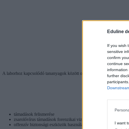
Eduline d
If you wish 
sensitive in
confirm you
continue se
information 
A laborhoz kapcsolódó tananyagok között olyan témák szerepelnek, m
further disc
participants
Downstream 
Persona
támadások felismerése
zsarolóvírus támadások forenzikai vizsgálata
I want t
offenzív biztonsági eszközök használata