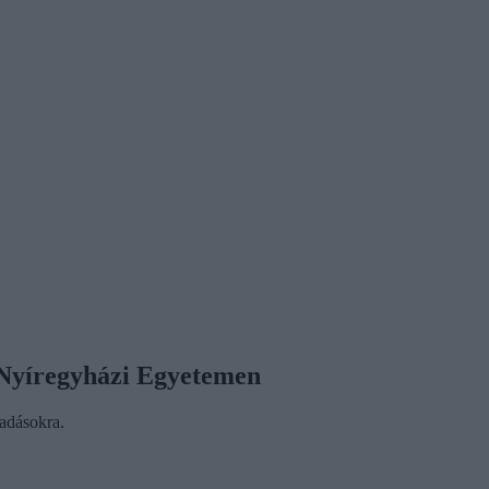
a Nyíregyházi Egyetemen
adásokra.