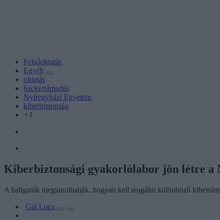
Felsőoktatás
Egyéb
oktatás
hackertámadás
Nyíregyházi Egyetem
kiberbiztonság
+1
Kiberbiztonsági gyakorlólabor jön létre 
A hallgatók megtanulhatják, hogyan kell reagálni különböző kibertám
Gál Luca