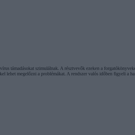
lóvírus támadásokat szimulálnak. A résztvevők ezeken a forgatókönyveke
het megelőzni a problémákat. A rendszer valós időben figyeli a hallga