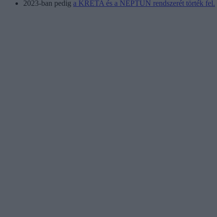
2023-ban pedig
a KRÉTA és a NEPTUN rendszerét törték fel.