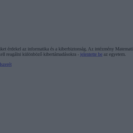
iket érdekel az informatika és a kiberbiztonság. Az intézmény Matemati
kell reagálni különböző kibertámadásokra -
jelentette be
az egyetem.
dszerét