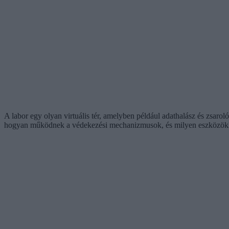
A labor egy olyan virtuális tér, amelyben például adathalász és zsaro
hogyan működnek a védekezési mechanizmusok, és milyen eszközökkel le