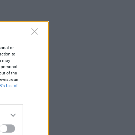
sonal or
ection to
ou may
 personal
out of the
 downstream
B’s List of