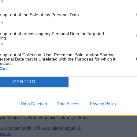
In
 kialakításában pedig egy, kiberbiztonságra specializálódott cég is részt
o opt-out of the Sale of my Personal Data.
In
to opt-out of processing my Personal Data for Targeted
ing.
In
o opt-out of Collection, Use, Retention, Sale, and/or Sharing
ersonal Data that Is Unrelated with the Purposes for which it
lected.
Out
CONFIRM
Data Deletion
Data Access
Privacy Policy
r oktatási szektort ért támadásokra gondolni:
ba
, ahonnan több 100 ezer adatot loptak el.
ámadás
.