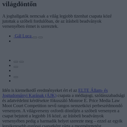
világdöntőn
A joghallgatók nemcsak a világ legjobb tizenhat csapata közé
jutottak a szóbeli fordulóban, de az írásbeli beadványok
versenyében érmet is szereztek.
Gál Luca
Idén is kiemelkedő eredményeket ért el az
ELTE Állam- és
Jogtudományi Karának (ÁJK)
csapata a médiajogi, szólásszabadsági
és adatvédelmi kérdésekre fókuszáló Monroe E. Price Media Law
Moot Court Competition nevű rangos nemzetközi perbeszédmondó
versenyen. A világverseny oxfordi döntőjén a szóbeli versenyen a
csapat bejutott a legjobb 16 közé, az írásbeli beadványok
versenyében pedig a harmadik helyet szerezte meg – ezzel az egyik
legsikeresebb európai csapatként zárta a megmérettetést.