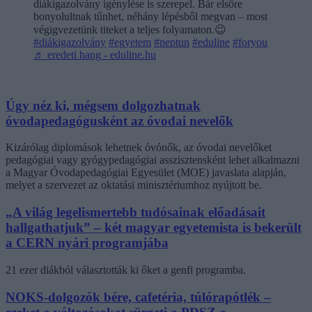
diákigazolvány igénylése is szerepel. Bár elsőre
bonyolultnak tűnhet, néhány lépésből megvan – most
végigvezetünk titeket a teljes folyamaton.😉
#diákigazolvány
#egyetem
#neptun
#eduline
#foryou
♬ eredeti hang - eduline.hu
Úgy néz ki, mégsem dolgozhatnak
óvodapedagógusként az óvodai nevelők
Kizárólag diplomások lehetnek óvónők, az óvodai nevelőket
pedagógiai vagy gyógypedagógiai asszisztensként lehet alkalmazni
a Magyar Óvodapedagógiai Egyesület (MOE) javaslata alapján,
melyet a szervezet az oktatási minisztériumhoz nyújtott be.
„A világ legelismertebb tudósainak előadásait
hallgathatjuk” – két magyar egyetemista is bekerült
a CERN nyári programjába
21 ezer diákból választották ki őket a genfi programba.
NOKS-dolgozók bére, cafetéria, túlórapótlék –