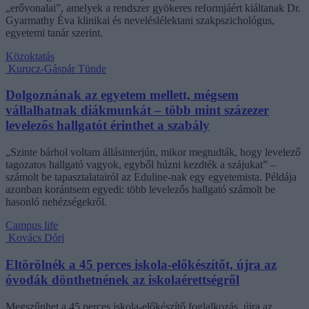
„erővonalai”, amelyek a rendszer gyökeres reformjáért kiáltanak Dr.
Gyarmathy Éva klinikai és neveléslélektani szakpszichológus,
egyetemi tanár szerint.
Közoktatás
Kurucz-Gáspár Tünde
Dolgoznának az egyetem mellett, mégsem
vállalhatnak diákmunkát – több mint százezer
levelezős hallgatót érinthet a szabály
„Szinte bárhol voltam állásinterjún, mikor megtudták, hogy levelező
tagozatos hallgató vagyok, egyből húzni kezdték a szájukat” –
számolt be tapasztalatairól az Eduline-nak egy egyetemista. Példája
azonban korántsem egyedi: több levelezős hallgató számolt be
hasonló nehézségekről.
Campus life
Kovács Dóri
Eltörölnék a 45 perces iskola-előkészítőt, újra az
óvodák dönthetnének az iskolaérettségről
Megszűnhet a 45 perces iskola-előkészítő foglalkozás, újra az