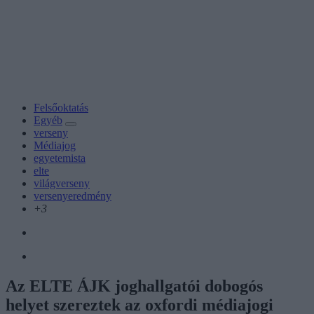
Felsőoktatás
Egyéb
verseny
Médiajog
egyetemista
elte
világverseny
versenyeredmény
+3
Az ELTE ÁJK joghallgatói dobogós
helyet szereztek az oxfordi médiajogi