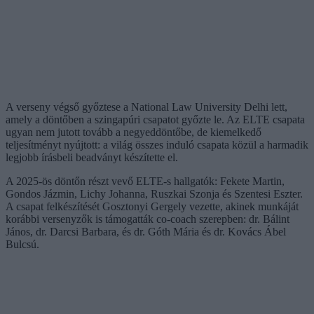
A verseny végső győztese a National Law University Delhi lett,
amely a döntőben a szingapúri csapatot győzte le. Az ELTE csapata
ugyan nem jutott tovább a negyeddöntőbe, de kiemelkedő
teljesítményt nyújtott: a világ összes induló csapata közül a harmadik
legjobb írásbeli beadványt készítette el.
A 2025-ös döntőn részt vevő ELTE-s hallgatók: Fekete Martin,
Gondos Jázmin, Lichy Johanna, Ruszkai Szonja és Szentesi Eszter.
A csapat felkészítését Gosztonyi Gergely vezette, akinek munkáját
korábbi versenyzők is támogatták co-coach szerepben: dr. Bálint
János, dr. Darcsi Barbara, és dr. Góth Mária és dr. Kovács Ábel
Bulcsú.