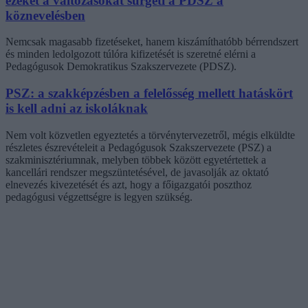
ezeket a változásokat sürgeti a PDSZ a
köznevelésben
Nemcsak magasabb fizetéseket, hanem kiszámíthatóbb bérrendszert
és minden ledolgozott túlóra kifizetését is szeretné elérni a
Pedagógusok Demokratikus Szakszervezete (PDSZ).
PSZ: a szakképzésben a felelősség mellett hatáskört
is kell adni az iskoláknak
Nem volt közvetlen egyeztetés a törvénytervezetről, mégis elküldte
részletes észrevételeit a Pedagógusok Szakszervezete (PSZ) a
szakminisztériumnak, melyben többek között egyetértettek a
kancellári rendszer megszüntetésével, de javasolják az oktató
elnevezés kivezetését és azt, hogy a főigazgatói poszthoz
pedagógusi végzettségre is legyen szükség.