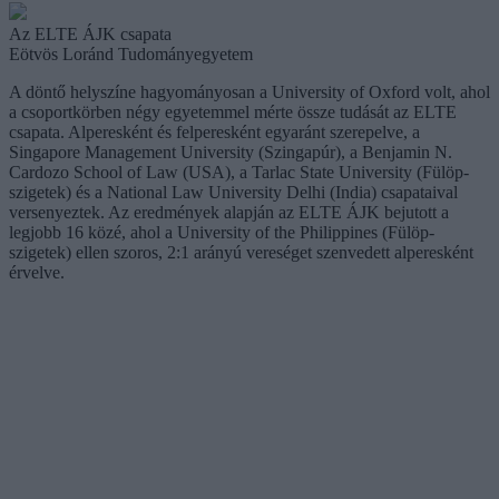
Az ELTE ÁJK csapata
Eötvös Loránd Tudományegyetem
A döntő helyszíne hagyományosan a University of Oxford volt, ahol
a csoportkörben négy egyetemmel mérte össze tudását az ELTE
csapata. Alperesként és felperesként egyaránt szerepelve, a
Singapore Management University (Szingapúr), a Benjamin N.
Cardozo School of Law (USA), a Tarlac State University (Fülöp-
szigetek) és a National Law University Delhi (India) csapataival
versenyeztek. Az eredmények alapján az ELTE ÁJK bejutott a
legjobb 16 közé, ahol a University of the Philippines (Fülöp-
szigetek) ellen szoros, 2:1 arányú vereséget szenvedett alperesként
érvelve.