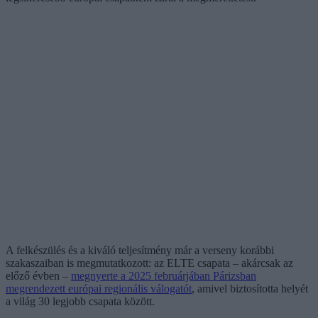
A felkészülés és a kiváló teljesítmény már a verseny korábbi
szakaszaiban is megmutatkozott: az ELTE csapata – akárcsak az
előző évben –
megnyerte a 2025 februárjában Párizsban
megrendezett európai regionális válogatót
, amivel biztosította helyét
a világ 30 legjobb csapata között.