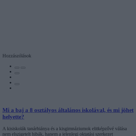
Hozzászólások
Mi a baj a 8 osztályos általános iskolával, és mi jöhet
helyette?
A kisiskolák tanárhiánya és a kisgimnáziumok elitképzővé válása
nem elszigetelt hibák, hanem a jelenlegi oktatási szerkezet