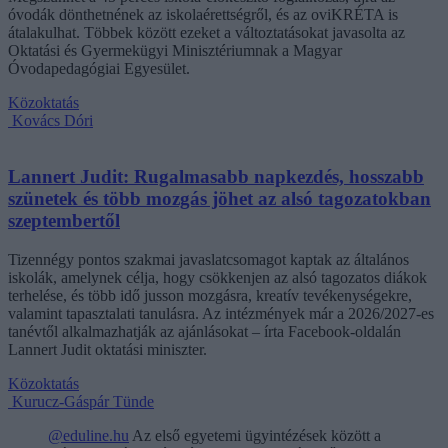
óvodák dönthetnének az iskolaérettségről, és az oviKRÉTA is
átalakulhat. Többek között ezeket a változtatásokat javasolta az
Oktatási és Gyermekügyi Minisztériumnak a Magyar
Óvodapedagógiai Egyesület.
Közoktatás
Kovács Dóri
Lannert Judit: Rugalmasabb napkezdés, hosszabb
szünetek és több mozgás jöhet az alsó tagozatokban
szeptembertől
Tizennégy pontos szakmai javaslatcsomagot kaptak az általános
iskolák, amelynek célja, hogy csökkenjen az alsó tagozatos diákok
terhelése, és több idő jusson mozgásra, kreatív tevékenységekre,
valamint tapasztalati tanulásra. Az intézmények már a 2026/2027-es
tanévtől alkalmazhatják az ajánlásokat – írta Facebook-oldalán
Lannert Judit oktatási miniszter.
Közoktatás
Kurucz-Gáspár Tünde
@eduline.hu
Az első egyetemi ügyintézések között a