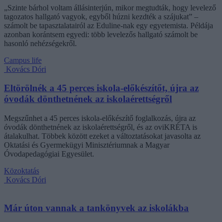
„Szinte bárhol voltam állásinterjún, mikor megtudták, hogy levelező
tagozatos hallgató vagyok, egyből húzni kezdték a szájukat” –
számolt be tapasztalatairól az Eduline-nak egy egyetemista. Példája
azonban korántsem egyedi: több levelezős hallgató számolt be
hasonló nehézségekről.
Campus life
Kovács Dóri
Eltörölnék a 45 perces iskola-előkészítőt, újra az
óvodák dönthetnének az iskolaérettségről
Megszűnhet a 45 perces iskola-előkészítő foglalkozás, újra az
óvodák dönthetnének az iskolaérettségről, és az oviKRÉTA is
átalakulhat. Többek között ezeket a változtatásokat javasolta az
Oktatási és Gyermekügyi Minisztériumnak a Magyar
Óvodapedagógiai Egyesület.
Közoktatás
Kovács Dóri
Már úton vannak a tankönyvek az iskolákba