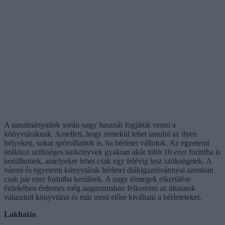
A tanulmányaitok során nagy hasznát fogjátok venni a
könyvtáraknak. Amellett, hogy remekül lehet tanulni az ilyen
helyeken, sokat spórolhattok is, ha bérletet váltotok. Az egyetemi
órákhoz szükséges tankönyvek gyakran akár több 10 ezer forintba is
kerülhetnek, amelyekre lehet csak egy félévig lesz szükségetek. A
városi és egyetemi könyvtárak bérletei diákigazolvánnyal azonban
csak pár ezer forintba kerülnek. A nagy tömegek elkerülése
érdekében érdemes még augusztusban felkeresni az általatok
választott könyvtárat és már most előre kiváltani a bérleteteket.
Lakhatás