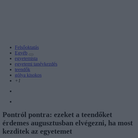
Felsőoktatás
Egyéb
egyetemista
egyetemi tanévkezdés
teendők
gólya kisokos
+1
Pontról pontra: ezeket a teendőket
érdemes augusztusban elvégezni, ha most
kezditek az egyetemet