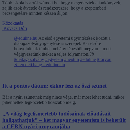
Több iskola is arról számolt be, hogy megérkeztek a tankönyvek,
zajlik azok átvétele és rendszerezése, hogy a szeptemberi
becsengetésre minden készen álljon.
Közoktatás
Kovács Dóri
@eduline.hu
Az első egyetemi ügyintézések között a
diákigazolvány igénylése is szerepel. Bár elsőre
bonyolultnak tűnhet, néhány lépésből megvan – most
végigvezetünk titeket a teljes folyamaton.😉
#diákigazolvány
#egyetem
#neptun
#eduline
#foryou
♬ eredeti hang - eduline.hu
Itt a pontos dátum: ekkor lesz az őszi szünet
Bár a nyári szünetnek még nincs vége, már most lehet tudni, mikor
pihenhettek legközelebb hosszabb ideig.
„A világ legelismertebb tudósainak előadásait
hallgathatjuk” – két magyar egyetemista is bekerült
a CERN nyári programjába