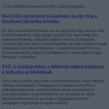
21 ezer diákból választották ki őket a genfi programba.
Havi 150 ezer forintot is kaphatsz, ha egy évig a
következő felvételire készülsz
Ha idén nem sikerült bejutnod arra az egyetemre vagy szakra, amit
kinéztél magadnak, vagy anyagi, családi okok miatt eddig nem
tudtál továbbtanulni, még nincs minden veszve. A Budapesti
Corvinus Egyetem Illyés Gyula Programja egy teljes tanéven át segít
felkészülni a következő felvételire – ráadásul havi nettó 150 ezer
forintos támogatást, ingyenes kollégiumot és mentorálást is kapsz.
Mutatjuk a részleteket.
PSZ: a szakképzésben a felelősség mellett hatáskört
is kell adni az iskoláknak
Nem volt közvetlen egyeztetés a törvénytervezetről, mégis elküldte
részletes észrevételeit a Pedagógusok Szakszervezete (PSZ) a
szakminisztériumnak, melyben többek között egyetértettek a
kancellári rendszer megszüntetésével, de javasolják az oktató
elnevezés kivezetését és azt, hogy a főigazgatói poszthoz
pedagógusi végzettségre is legyen szükség.