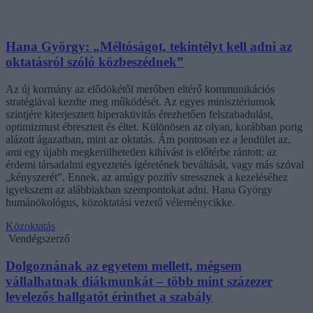
Hana György: „Méltóságot, tekintélyt kell adni az
oktatásról szóló közbeszédnek”
Az új kormány az elődökétől merőben eltérő kommunikációs
stratégiával kezdte meg működését. Az egyes minisztériumok
szintjére kiterjesztett hiperaktivitás érezhetően felszabadulást,
optimizmust ébresztett és éltet. Különösen az olyan, korábban porig
alázott ágazatban, mint az oktatás. Ám pontosan ez a lendület az,
ami egy újabb megkerülhetetlen kihívást is előtérbe rántott: az
érdemi társadalmi egyeztetés ígéretének beváltását, vagy más szóval
„kényszerét”. Ennek, az amúgy pozitív stressznek a kezeléséhez
igyekszem az alábbiakban szempontokat adni. Hana György
humánökológus, közoktatási vezető véleménycikke.
Közoktatás
Vendégszerző
Dolgoznának az egyetem mellett, mégsem
vállalhatnak diákmunkát – több mint százezer
levelezős hallgatót érinthet a szabály