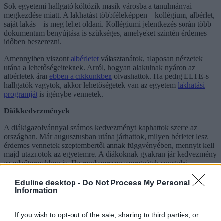
Sok egyetemi hallgató költözik másik városba a tanulmányai
megkezdése miatt. A lakhatást többféleképpen – kollégium, albérlet,
saját lakás – is meg lehet oldani. Kollégiumi jelentkezés során több
dokumentum benyújtása is szükséges, amelyeket szintén érdemes
időben beszerezni.
Amennyiben viszont
albérletet
választanátok, alaposan nézzetek
utána a lehetőségeiteknek. Arról, hogyan alakulnak nyáron az
albérletek árai
ebben a cikkünkben
olvashattok. Ha pedig ELTE-s
hallgatók vagytok, akkor lehetőségetek van az egyetem
lakhatási
programját
is igénybe vennetek.
Diákkedvezmények
A diákigazolvánnyal számos kedvezményt kaphattok szerte az
országban. Már augusztusban utána járhattok, milyen bérletet lesz
érdemes vennetek szeptembertől annak függvényében, mennyit kell
majd utaznotok az egyetemre. A diákoknak gyakran jár kedvezmény
az edzőtermekben is. Ha rendszeresen szeretnétek sportolni,
nézzétek meg, melyik edzőterembe éri meg a legjobban bérletet
váltanotok akár az egyetem vagy adott esetben a kollégium
Eduline desktop -
Do Not Process My Personal
közelében.
Information
If you wish to opt-out of the sale, sharing to third parties, or