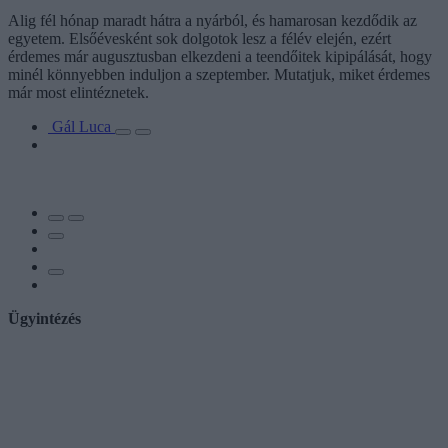
Alig fél hónap maradt hátra a nyárból, és hamarosan kezdődik az
egyetem. Elsőévesként sok dolgotok lesz a félév elején, ezért
érdemes már augusztusban elkezdeni a teendőitek kipipálását, hogy
minél könnyebben induljon a szeptember. Mutatjuk, miket érdemes
már most elintéznetek.
Gál Luca
Ügyintézés