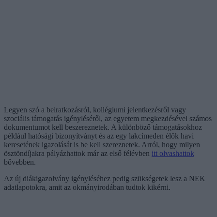
Legyen szó a beiratkozásról, kollégiumi jelentkezésről vagy
szociális támogatás igényléséről, az egyetem megkezdésével számos
dokumentumot kell beszereznetek. A különböző támogatásokhoz
például hatósági bizonyítványt és az egy lakcímeden élők havi
keresetének igazolását is be kell szereznetek. Arról, hogy milyen
ösztöndíjakra pályázhattok már az első félévben
itt olvashattok
bővebben.
Az új diákigazolvány igényléséhez pedig szükségetek lesz a NEK
adatlapotokra, amit az okmányirodában tudtok kikérni.