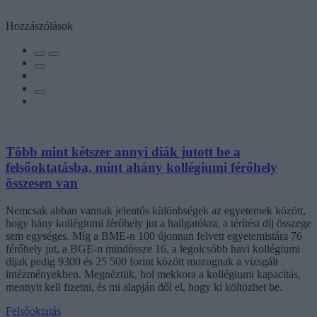
Hozzászólások
Több mint kétszer annyi diák jutott be a
felsőoktatásba, mint ahány kollégiumi férőhely
összesen van
Nemcsak abban vannak jelentős különbségek az egyetemek között,
hogy hány kollégiumi férőhely jut a hallgatókra, a térítési díj összege
sem egységes. Míg a BME-n 100 újonnan felvett egyetemistára 76
férőhely jut, a BGE-n mindössze 16, a legolcsóbb havi kollégiumi
díjak pedig 9300 és 25 500 forint között mozognak a vizsgált
intézményekben. Megnéztük, hol mekkora a kollégiumi kapacitás,
mennyit kell fizetni, és mi alapján dől el, hogy ki költözhet be.
Felsőoktatás