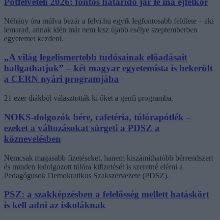
Pótfelvételi 2026: fontos határidő jár le ma éjfélkor
Néhány óra múlva bezár a felvi.hu egyik legfontosabb felülete – aki
lemarad, annak idén már nem lesz újabb esélye szeptemberben
egyetemet kezdeni.
„A világ legelismertebb tudósainak előadásait
hallgathatjuk” – két magyar egyetemista is bekerült
a CERN nyári programjába
21 ezer diákból választották ki őket a genfi programba.
NOKS-dolgozók bére, cafetéria, túlórapótlék –
ezeket a változásokat sürgeti a PDSZ a
köznevelésben
Nemcsak magasabb fizetéseket, hanem kiszámíthatóbb bérrendszert
és minden ledolgozott túlóra kifizetését is szeretné elérni a
Pedagógusok Demokratikus Szakszervezete (PDSZ).
PSZ: a szakképzésben a felelősség mellett hatáskört
is kell adni az iskoláknak