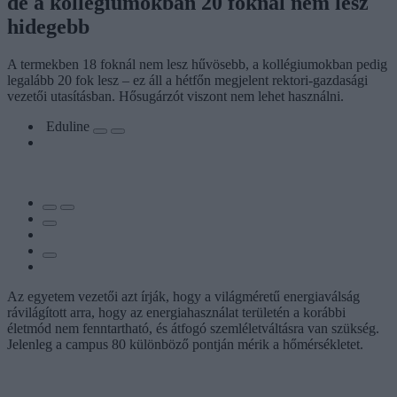
de a kollégiumokban 20 foknál nem lesz
hidegebb
A termekben 18 foknál nem lesz hűvösebb, a kollégiumokban pedig
legalább 20 fok lesz – ez áll a hétfőn megjelent rektori-gazdasági
vezetői utasításban. Hősugárzót viszont nem lehet használni.
Eduline
Az egyetem vezetői azt írják, hogy a világméretű energiaválság
rávilágított arra, hogy az energiahasználat területén a korábbi
életmód nem fenntartható, és átfogó szemléletváltásra van szükség.
Jelenleg a campus 80 különböző pontján mérik a hőmérsékletet.