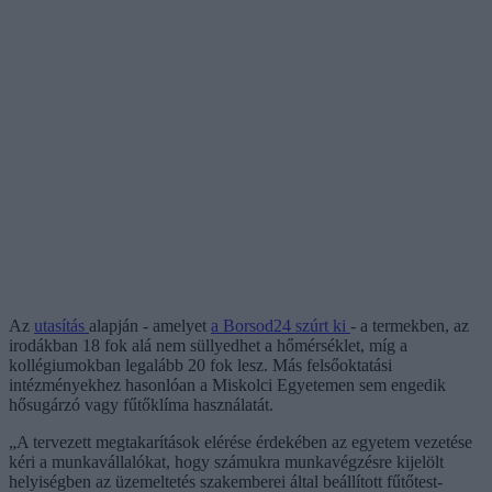
Az
utasítás
alapján - amelyet
a Borsod24 szúrt ki
- a termekben, az
irodákban 18 fok alá nem süllyedhet a hőmérséklet, míg a
kollégiumokban legalább 20 fok lesz. Más felsőoktatási
intézményekhez hasonlóan a Miskolci Egyetemen sem engedik
hősugárzó vagy fűtőklíma használatát.
„A tervezett megtakarítások elérése érdekében az egyetem vezetése
kéri a munkavállalókat, hogy számukra munkavégzésre kijelölt
helyiségben az üzemeltetés szakemberei által beállított fűtőtest-