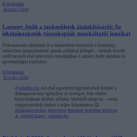
Közoktatás
Kovács Dóri
Lannert Judit a tankerületek átalakításáról: Az
iskolaigazgatók visszakapják munkáltatói jogaikat
Fokozatosan alakítaná át a tankerületi rendszert a kormány,
miközben megszüntetné annak politikai jellegét – többek között
erről beszélt első televíziós interjújában Lannert Judit oktatási és
gyermekügyi miniszter.
Közoktatás
Kovács Dóri
@eduline.hu
Az első egyetemi ügyintézések között a
diákigazolvány igénylése is szerepel. Bár elsőre
bonyolultnak tűnhet, néhány lépésből megvan – most
végigvezetünk titeket a teljes folyamaton.😉
#diákigazolvány
#egyetem
#neptun
#eduline
#foryou
♬ eredeti hang - eduline.hu