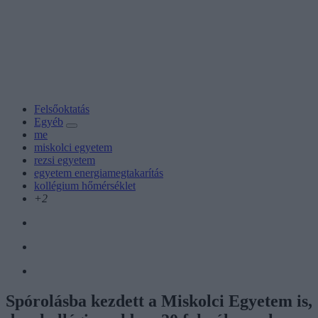
Felsőoktatás
Egyéb
me
miskolci egyetem
rezsi egyetem
egyetem energiamegtakarítás
kollégium hőmérséklet
+2
Spórolásba kezdett a Miskolci Egyetem is,