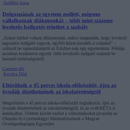
Szöllősi Anna
Dolgoznának az egyetem mellett, mégsem
vállalhatnak diákmunkát – több mint százezer
levelezős hallgatót érinthet a szabály
„Szinte bárhol voltam állásinterjún, mikor megtudták, hogy levelező
tagozatos hallgató vagyok, egyből húzni kezdték a szájukat” –
számolt be tapasztalatairól az Eduline-nak egy egyetemista. Példája
azonban korántsem egyedi: több levelezős hallgató számolt be
hasonló nehézségekről.
Campus life
Kovács Dóri
Eltörölnék a 45 perces iskola-előkészítőt, újra az
óvodák dönthetnének az iskolaérettségről
Megszűnhet a 45 perces iskola-előkészítő foglalkozás, újra az
óvodák dönthetnének az iskolaérettségről, és az oviKRÉTA is
átalakulhat. Többek között ezeket a változtatásokat javasolta az
Oktatási és Gyermekügyi Minisztériumnak a Magyar
Óvodapedagógiai Egyesület.