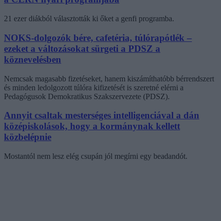
21 ezer diákból választották ki őket a genfi programba.
NOKS-dolgozók bére, cafetéria, túlórapótlék –
ezeket a változásokat sürgeti a PDSZ a
köznevelésben
Nemcsak magasabb fizetéseket, hanem kiszámíthatóbb bérrendszert
és minden ledolgozott túlóra kifizetését is szeretné elérni a
Pedagógusok Demokratikus Szakszervezete (PDSZ).
Annyit csaltak mesterséges intelligenciával a dán
középiskolások, hogy a kormánynak kellett
közbelépnie
Mostantól nem lesz elég csupán jól megírni egy beadandót.