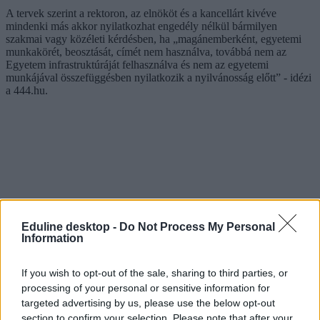
A tervek szerint a rektoron, az elnököt és a kancellárt kivéve
mindenki más akkor nyilatkozhat engedély nélkül bármilyen
szakmai vagy közéleti kérdésben, ha „magánemberként, egyetemi
munkakörét, beosztását, címét nem használva, továbbá nem az
Egyetem infrastruktúráját felhasználva és nem az egyetemi
munkájával összefüggésben nyilatkozik a nyilvánosság előtt” - idézi
a 444.hu.
Eduline desktop -
Do Not Process My Personal
Information
If you wish to opt-out of the sale, sharing to third parties, or
processing of your personal or sensitive information for
targeted advertising by us, please use the below opt-out
section to confirm your selection. Please note that after your