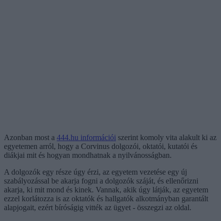
Azonban most a
444.hu információi
szerint komoly vita alakult ki az
egyetemen arról, hogy a Corvinus dolgozói, oktatói, kutatói és
diákjai mit és hogyan mondhatnak a nyilvánosságban.
A dolgozók egy része úgy érzi, az egyetem vezetése egy új
szabályozással be akarja fogni a dolgozók száját, és ellenőrizni
akarja, ki mit mond és kinek. Vannak, akik úgy látják, az egyetem
ezzel korlátozza is az oktatók és hallgatók alkotmányban garantált
alapjogait, ezért bíróságig vitték az ügyet - összegzi az oldal.