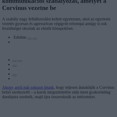
kommunikációs szabályozás, amelyet a
Corvinus vezetne be
A szabály nagy felháborodást keltett egyetemen, ahol az egyetemi
vezetés gyorsan és agresszívan végigvitt reformjai amúgy is sok
feszültséget okoztak az elmúlt hónapokban.
Eduline
Ahogy arról már sokszor írtunk
, hogy teljesen átalakítják a Corvinus
belső szerkezetét – a karok megszüntetése után most gyakorlatilag
darabjaira szednék, majd újra összeraknák az intézeteket.