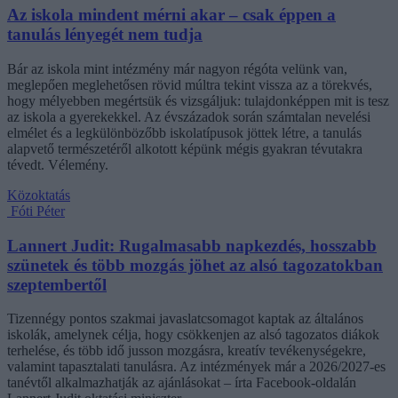
Az iskola mindent mérni akar – csak éppen a
tanulás lényegét nem tudja
Bár az iskola mint intézmény már nagyon régóta velünk van,
meglepően meglehetősen rövid múltra tekint vissza az a törekvés,
hogy mélyebben megértsük és vizsgáljuk: tulajdonképpen mit is tesz
az iskola a gyerekekkel. Az évszázadok során számtalan nevelési
elmélet és a legkülönbözőbb iskolatípusok jöttek létre, a tanulás
alapvető természetéről alkotott képünk mégis gyakran tévutakra
tévedt. Vélemény.
Közoktatás
Fóti Péter
Lannert Judit: Rugalmasabb napkezdés, hosszabb
szünetek és több mozgás jöhet az alsó tagozatokban
szeptembertől
Tizennégy pontos szakmai javaslatcsomagot kaptak az általános
iskolák, amelynek célja, hogy csökkenjen az alsó tagozatos diákok
terhelése, és több idő jusson mozgásra, kreatív tevékenységekre,
valamint tapasztalati tanulásra. Az intézmények már a 2026/2027-es
tanévtől alkalmazhatják az ajánlásokat – írta Facebook-oldalán