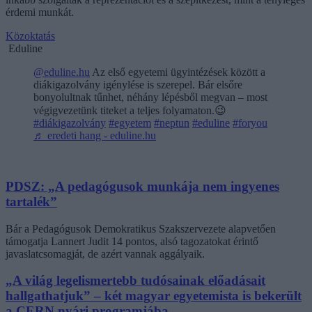
érdemi munkát.
Közoktatás
Eduline
@eduline.hu
Az első egyetemi ügyintézések között a
diákigazolvány igénylése is szerepel. Bár elsőre
bonyolultnak tűnhet, néhány lépésből megvan – most
végigvezetünk titeket a teljes folyamaton.😉
#diákigazolvány
#egyetem
#neptun
#eduline
#foryou
♬ eredeti hang - eduline.hu
PDSZ: „A pedagógusok munkája nem ingyenes
tartalék”
Bár a Pedagógusok Demokratikus Szakszervezete alapvetően
támogatja Lannert Judit 14 pontos, alsó tagozatokat érintő
javaslatcsomagját, de azért vannak aggályaik.
„A világ legelismertebb tudósainak előadásait
hallgathatjuk” – két magyar egyetemista is bekerült
a CERN nyári programjába