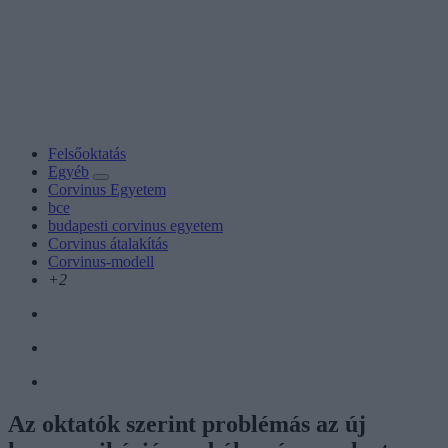
Felsőoktatás
Egyéb
Corvinus Egyetem
bce
budapesti corvinus egyetem
Corvinus átalakítás
Corvinus-modell
+2
Az oktatók szerint problémás az új