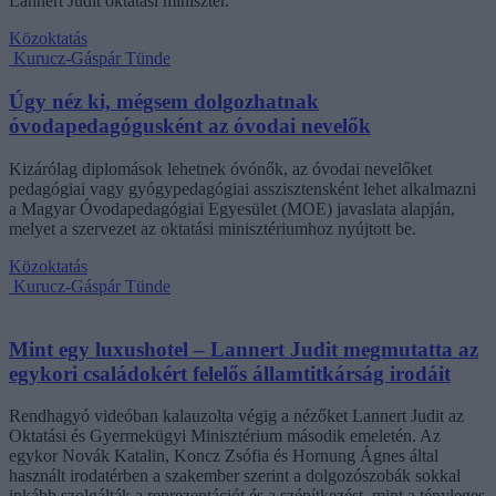
Lannert Judit oktatási miniszter.
Közoktatás
Kurucz-Gáspár Tünde
Úgy néz ki, mégsem dolgozhatnak
óvodapedagógusként az óvodai nevelők
Kizárólag diplomások lehetnek óvónők, az óvodai nevelőket
pedagógiai vagy gyógypedagógiai asszisztensként lehet alkalmazni
a Magyar Óvodapedagógiai Egyesület (MOE) javaslata alapján,
melyet a szervezet az oktatási minisztériumhoz nyújtott be.
Közoktatás
Kurucz-Gáspár Tünde
Mint egy luxushotel – Lannert Judit megmutatta az
egykori családokért felelős államtitkárság irodáit
Rendhagyó videóban kalauzolta végig a nézőket Lannert Judit az
Oktatási és Gyermekügyi Minisztérium második emeletén. Az
egykor Novák Katalin, Koncz Zsófia és Hornung Ágnes által
használt irodatérben a szakember szerint a dolgozószobák sokkal
inkább szolgálták a reprezentációt és a szépítkezést, mint a tényleges