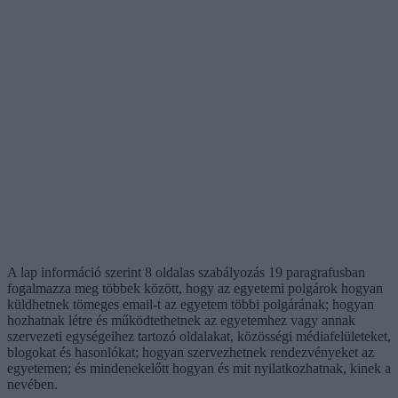
A lap információ szerint 8 oldalas szabályozás 19 paragrafusban
fogalmazza meg többek között, hogy az egyetemi polgárok hogyan
küldhetnek tömeges email-t az egyetem többi polgárának; hogyan
hozhatnak létre és működtethetnek az egyetemhez vagy annak
szervezeti egységeihez tartozó oldalakat, közösségi médiafelületeket,
blogokat és hasonlókat; hogyan szervezhetnek rendezvényeket az
egyetemen; és mindenekelőtt hogyan és mit nyilatkozhatnak, kinek a
nevében.