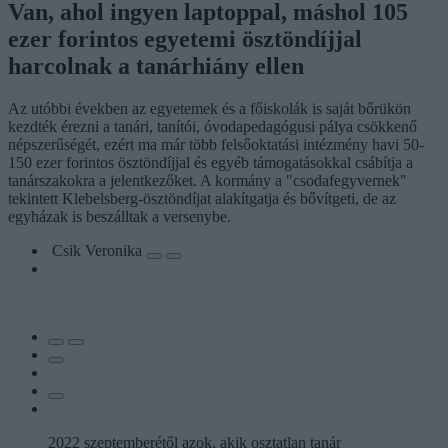
Van, ahol ingyen laptoppal, máshol 105
ezer forintos egyetemi ösztöndíjjal
harcolnak a tanárhiány ellen
Az utóbbi években az egyetemek és a főiskolák is saját bőrükön
kezdték érezni a tanári, tanítói, óvodapedagógusi pálya csökkenő
népszerűségét, ezért ma már több felsőoktatási intézmény havi 50-
150 ezer forintos ösztöndíjjal és egyéb támogatásokkal csábítja a
tanárszakokra a jelentkezőket. A kormány a "csodafegyvernek"
tekintett Klebelsberg-ösztöndíjat alakítgatja és bővítgeti, de az
egyházak is beszálltak a versenybe.
Csik Veronika
2022 szeptemberétől azok, akik osztatlan tanár