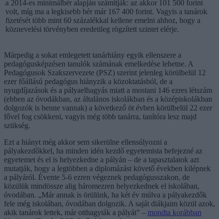
a 2014-es minimálbér alapján számítják: az akkor 101 500 forint
volt, míg ma a legkisebb bér már 167 400 forint. Vagyis a tanárok
fizetését több mint 60 százalékkal kellene emelni ahhoz, hogy a
köznevelési törvényben eredetileg rögzített szintet elérje.
Márpedig a sokat emlegetett tanárhiány egyik ellenszere a
pedagógusképzésen tanulók számának emelkedése lehetne. A
Pedagógusok Szakszervezete (PSZ) szerint jelenleg körülbelül 12
ezer főállású pedagógus hiányzik a közoktatásból, de a
nyugdíjazások és a pályaelhagyás miatt a mostani 146 ezres létszám
(ebben az óvodákban, az általános iskolákban és a középiskolákban
dolgozók is benne vannak) a következő öt évben körülbelül 22 ezer
fővel fog csökkeni, vagyis még több tanárra, tanítóra lesz majd
szükség.
Ezt a hiányt még akkor sem sikerülne ellensúlyozni a
pályakezdőkkel, ha minden idén kezdő egyetemista befejezné az
egyetemet és el is helyezkedne a pályán – de a tapasztalatok azt
mutatják, hogy a legtöbben a diplomázást követő években kilépnek
a pályáról. Évente 5-6 ezren végeznek pedagógusszakon, de
közülük mindössze alig háromezren helyezkednek el iskolában,
óvodában. „Már annak is örülünk, ha két év múlva a pályakezdők
fele még iskolában, óvodában dolgozik. A saját diákjaim közül azok,
akik tanárok lettek, már otthagyták a pályát” –
mondta korábban