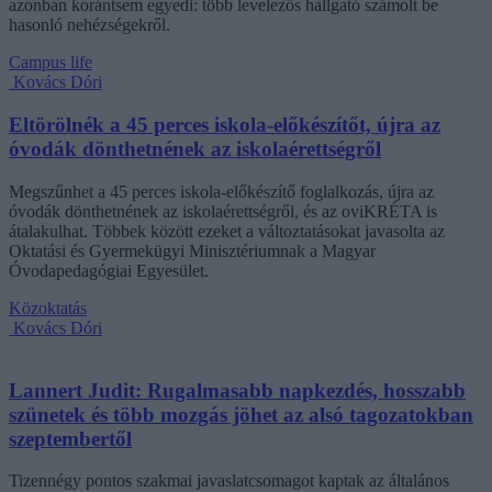
azonban korántsem egyedi: több levelezős hallgató számolt be
hasonló nehézségekről.
Campus life
Kovács Dóri
Eltörölnék a 45 perces iskola-előkészítőt, újra az
óvodák dönthetnének az iskolaérettségről
Megszűnhet a 45 perces iskola-előkészítő foglalkozás, újra az
óvodák dönthetnének az iskolaérettségről, és az oviKRÉTA is
átalakulhat. Többek között ezeket a változtatásokat javasolta az
Oktatási és Gyermekügyi Minisztériumnak a Magyar
Óvodapedagógiai Egyesület.
Közoktatás
Kovács Dóri
Lannert Judit: Rugalmasabb napkezdés, hosszabb
szünetek és több mozgás jöhet az alsó tagozatokban
szeptembertől
Tizennégy pontos szakmai javaslatcsomagot kaptak az általános