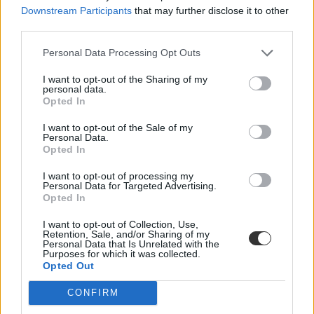
Downstream Participants
that may further disclose it to other
probléma nem csak az állami oktatásban érződik, ezért idén egy
rendeletmódosítással kibővítették az iskolák körét, a pályakezdők
third parties.
ezentúl egyházi és modellváltó egyetemek által fenntartott
iskolákban is dolgozhatnak.
Personal Data Processing Opt Outs
I want to opt-out of the Sharing of my
MTI/Vajda János
personal data.
Opted In
Egyházi iskolák: itt is van tanárhiány
I want to opt-out of the Sale of my
A tanárhiánnyal valóban nemcsak az állami, hanem az egyházi
Personal Data.
iskolák is küzdenek, ezért egyre több ösztöndíjjal próbálják
Opted In
támogatni a leendő pedagógusokat. A Pécsi Egyházmegye Püspöki
Hivatala például a Pécsi Tudományegyetemmel együtt az
I want to opt-out of processing my
óvodapedagógus, a tanító és tanárszakos hallgatóknak
indított
Personal Data for Targeted Advertising.
Opted In
ösztöndíjat négy évvel ezelőtt
. Azokat támogatják, akik a
diplomaszerzés után az egyházmegye által fenntartott iskolák
valamelyikében szeretnének elhelyezkedni.
I want to opt-out of Collection, Use,
Retention, Sale, and/or Sharing of my
Personal Data that Is Unrelated with the
A Váci Egyházmegyében is külön
ösztöndíjat indítottak
, a Migazzi
Purposes for which it was collected.
Kristóf Pedagógusképzési Ösztöndíjat a tanító, tanár,
Opted Out
gyógypedagógus vagy óvodapedagógus szakon tanulók kaphatják
meg, ha vállalják, hogy tanulmányaik befejezését követően az
CONFIRM
egyházmegye fenntartásában működő iskolában helyezkednek el.
Tanulmányi eredménytől függően az ösztöndíj összege akár nettó