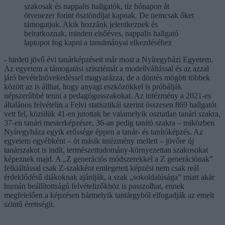
szakosak és nappalis hallgatók, tíz hónapon át
ötvenezer forint ösztöndíjat kapnak. De nemcsak őket
támogatjuk. Akik hozzánk jelentkeznek és
beiratkoznak, minden elsőéves, nappalis hallgató
laptopot fog kapni a tanulmányai elkezdéséhez
- hirdeti jövő évi tanárképzéseit már most a Nyíregyházi Egyetem.
Az egyetem a támogatási szisztémát a modellváltással és az azzal
járó bevételnövekedéssel magyarázza, de a döntés mögött többek
között az is állhat, hogy anyagi eszközökkel is próbálják
népszerűbbé tenni a pedagógusszakokat. Az intézmény a 2021-es
általános felvételin a Felvi statisztikái szerint összesen 869 hallgatót
vett fel, közülük 41-en jutottak be valamelyik osztatlan tanári szakra,
37-en tanári mesterképzésre, 36-an pedig tanító szakra – miközben
Nyíregyháza egyik erőssége éppen a tanár- és tanítóképzés. Az
egyetem egyébként – öt másik intézmény mellett – jövőre új
tanárszakot is indít, természettudomány-környezettan szakosokat
képeznek majd. A „Z generációs módszerekkel a Z generációnak”
felkiáltással csak Z-szakként emlegetett képzést nem csak reál
érdeklődésű diákoknak ajánlják, a szak „sokoldalúsága” miatt akár
humán beállítottságú felvételizőkhöz is passzolhat, ennek
megfelelően a képzésen bármelyik tantárgyból elfogadják az emelt
szintű érettségit.