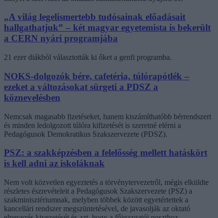
„A világ legelismertebb tudósainak előadásait
hallgathatjuk” – két magyar egyetemista is bekerült
a CERN nyári programjába
21 ezer diákból választották ki őket a genfi programba.
NOKS-dolgozók bére, cafetéria, túlórapótlék –
ezeket a változásokat sürgeti a PDSZ a
köznevelésben
Nemcsak magasabb fizetéseket, hanem kiszámíthatóbb bérrendszert
és minden ledolgozott túlóra kifizetését is szeretné elérni a
Pedagógusok Demokratikus Szakszervezete (PDSZ).
PSZ: a szakképzésben a felelősség mellett hatáskört
is kell adni az iskoláknak
Nem volt közvetlen egyeztetés a törvénytervezetről, mégis elküldte
részletes észrevételeit a Pedagógusok Szakszervezete (PSZ) a
szakminisztériumnak, melyben többek között egyetértettek a
kancellári rendszer megszüntetésével, de javasolják az oktató
elnevezés kivezetését és azt, hogy a főigazgatói poszthoz