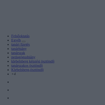
Felsőoktatás
Egyéb
tanári fizetés
tanárhiány
tanárszak
pedagógushiány
klebelsberg képzési ösztöndíj
tanárszakos ösztöndíj
Klebelsberg-ösztöndíj
+4