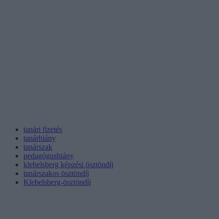
tanári fizetés
tanárhiány
tanárszak
pedagógushiány
klebelsberg képzési ösztöndíj
tanárszakos ösztöndíj
Klebelsberg-ösztöndíj