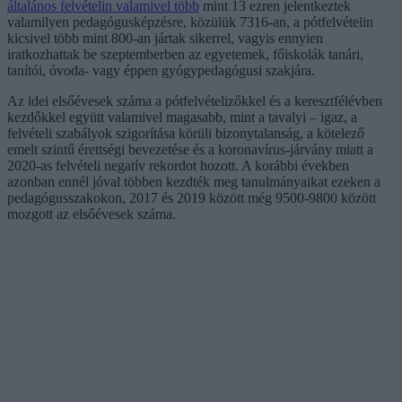
általános felvételin valamivel több
mint 13 ezren jelentkeztek
valamilyen pedagógusképzésre, közülük 7316-an, a pótfelvételin
kicsivel több mint 800-an jártak sikerrel, vagyis ennyien
iratkozhattak be szeptemberben az egyetemek, főiskolák tanári,
tanítói, óvoda- vagy éppen gyógypedagógusi szakjára.
Az idei elsőévesek száma a pótfelvételizőkkel és a keresztfélévben
kezdőkkel együtt valamivel magasabb, mint a tavalyi – igaz, a
felvételi szabályok szigorítása körüli bizonytalanság, a kötelező
emelt szintű érettségi bevezetése és a koronavírus-járvány miatt a
2020-as felvételi negatív rekordot hozott. A korábbi években
azonban ennél jóval többen kezdték meg tanulmányaikat ezeken a
pedagógusszakokon, 2017 és 2019 között még 9500-9800 között
mozgott az elsőévesek száma.