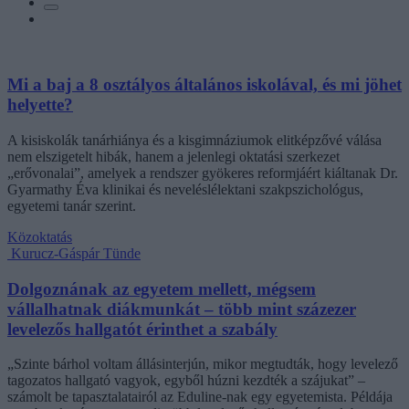
Mi a baj a 8 osztályos általános iskolával, és mi jöhet
helyette?
A kisiskolák tanárhiánya és a kisgimnáziumok elitképzővé válása
nem elszigetelt hibák, hanem a jelenlegi oktatási szerkezet
„erővonalai”, amelyek a rendszer gyökeres reformjáért kiáltanak Dr.
Gyarmathy Éva klinikai és neveléslélektani szakpszichológus,
egyetemi tanár szerint.
Közoktatás
Kurucz-Gáspár Tünde
Dolgoznának az egyetem mellett, mégsem
vállalhatnak diákmunkát – több mint százezer
levelezős hallgatót érinthet a szabály
„Szinte bárhol voltam állásinterjún, mikor megtudták, hogy levelező
tagozatos hallgató vagyok, egyből húzni kezdték a szájukat” –
számolt be tapasztalatairól az Eduline-nak egy egyetemista. Példája