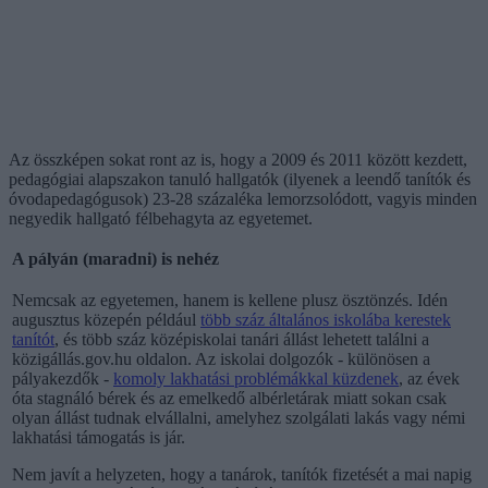
Az összképen sokat ront az is, hogy a 2009 és 2011 között kezdett,
pedagógiai alapszakon tanuló hallgatók (ilyenek a leendő tanítók és
óvodapedagógusok) 23-28 százaléka lemorzsolódott, vagyis minden
negyedik hallgató félbehagyta az egyetemet.
A pályán (maradni) is nehéz
Nemcsak az egyetemen, hanem is kellene plusz ösztönzés. Idén
augusztus közepén például
több száz általános iskolába kerestek
tanítót
, és több száz középiskolai tanári állást lehetett találni a
közigállás.gov.hu oldalon. Az iskolai dolgozók - különösen a
pályakezdők -
komoly lakhatási problémákkal küzdenek
, az évek
óta stagnáló bérek és az emelkedő albérletárak miatt sokan csak
olyan állást tudnak elvállalni, amelyhez szolgálati lakás vagy némi
lakhatási támogatás is jár.
Nem javít a helyzeten, hogy a tanárok, tanítók fizetését a mai napig