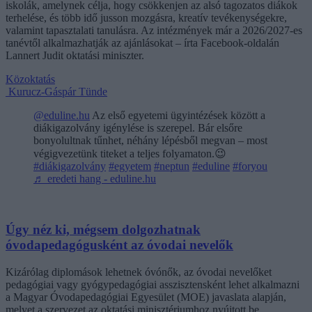
iskolák, amelynek célja, hogy csökkenjen az alsó tagozatos diákok
terhelése, és több idő jusson mozgásra, kreatív tevékenységekre,
valamint tapasztalati tanulásra. Az intézmények már a 2026/2027-es
tanévtől alkalmazhatják az ajánlásokat – írta Facebook-oldalán
Lannert Judit oktatási miniszter.
Közoktatás
Kurucz-Gáspár Tünde
@eduline.hu
Az első egyetemi ügyintézések között a
diákigazolvány igénylése is szerepel. Bár elsőre
bonyolultnak tűnhet, néhány lépésből megvan – most
végigvezetünk titeket a teljes folyamaton.😉
#diákigazolvány
#egyetem
#neptun
#eduline
#foryou
♬ eredeti hang - eduline.hu
Úgy néz ki, mégsem dolgozhatnak
óvodapedagógusként az óvodai nevelők
Kizárólag diplomások lehetnek óvónők, az óvodai nevelőket
pedagógiai vagy gyógypedagógiai asszisztensként lehet alkalmazni
a Magyar Óvodapedagógiai Egyesület (MOE) javaslata alapján,
melyet a szervezet az oktatási minisztériumhoz nyújtott be.