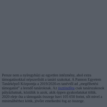
Persze nem a nyíregyházi az egyetlen intézmény, ahol extra
támogatásokkal népszerűsíti a tanári szakokat. A Pannon Egyetem
Tanárképző Központja a 2019/2020-es tanévtől ad „megélhetési
támogatást” a leendő tanároknak. Az
ösztöndíjra
csak tanárszakosok
pályázhatnak, közülük is azok, akik éppen gyakorlatukat töltik.
2020 eleje óta a támogatás összege havi 105 650 forint, sőt mivel a
minimálbérhez kötik, jövőre emelkedni fog az összege.