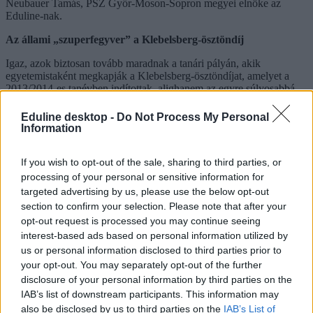
Neubauer Tamás, PSZ Győr-Moson-Sopron megyei elnöke az
Eduline-nak.
Az állami „szuperfegyver” a Klebelsberg-ösztöndíj
Igaz, azok biztosan tovább maradnak a tanári pályán, akik
egyetemistaként megkapják a Klebelsberg-ösztöndíjat, amelyet a
2013/2014-es tanévben indítottak, alighanem az egyre súlyosabbá
váló tanárhiányra reagálva.
Eduline desktop -
Do Not Process My Personal
Az ösztöndíjat – amelynek összege egész meggyőző, a szaktól és a
Information
tanulmányi átlagtól függően félévente 125-375 ezer forint – eleinte
csak az osztatlan tanári szakokon tanulók, vagyis a leendő általános
If you wish to opt-out of the sale, sharing to third parties, or
iskolai és középiskolai tanárok kaphatták meg. Később bővítették a
kört, ma már a tanítónak és gyógypedagógusnak tanulók is
processing of your personal or sensitive information for
pályázhatnak az állami támogatásra, amelyért cserébe vállalniuk kell,
targeted advertising by us, please use the below opt-out
hogy időben megszerzik a diplomát, a végzés után pedig főállású
section to confirm your selection. Please note that after your
pedagógusként helyezkednek el olyan iskolában, ahol a Klebelsberg
opt-out request is processed you may continue seeing
Központ állást ajánl nekik (ehhez még egyetemistaként meg kell
interest-based ads based on personal information utilized by
jelölniük három megyét, ahol hajlandóak munkát vállalni).
us or personal information disclosed to third parties prior to
A Klebelsberg Központ adatai szerint az elmúlt nyolc évben
your opt-out. You may separately opt-out of the further
összesen 4109 hallgató kapott ilyen ösztöndíjat, összesen több mint
disclosure of your personal information by third parties on the
ötmilliárd forintnyi összegben, közülük 2018 szeptembere óta 1160-
IAB’s list of downstream participants. This information may
en helyezkedtek el iskolában. Az ösztöndíjjal eddig csak az állami
also be disclosed by us to third parties on the
IAB’s List of
iskolákban érzékelhető tanárhiányt igyekeztek enyhíteni, de a