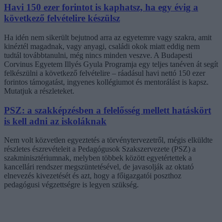
Havi 150 ezer forintot is kaphatsz, ha egy évig a
következő felvételire készülsz
Ha idén nem sikerült bejutnod arra az egyetemre vagy szakra, amit
kinéztél magadnak, vagy anyagi, családi okok miatt eddig nem
tudtál továbbtanulni, még nincs minden veszve. A Budapesti
Corvinus Egyetem Illyés Gyula Programja egy teljes tanéven át segít
felkészülni a következő felvételire – ráadásul havi nettó 150 ezer
forintos támogatást, ingyenes kollégiumot és mentorálást is kapsz.
Mutatjuk a részleteket.
PSZ: a szakképzésben a felelősség mellett hatáskört
is kell adni az iskoláknak
Nem volt közvetlen egyeztetés a törvénytervezetről, mégis elküldte
részletes észrevételeit a Pedagógusok Szakszervezete (PSZ) a
szakminisztériumnak, melyben többek között egyetértettek a
kancellári rendszer megszüntetésével, de javasolják az oktató
elnevezés kivezetését és azt, hogy a főigazgatói poszthoz
pedagógusi végzettségre is legyen szükség.