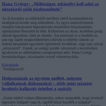
Hana György: „Méltóságot, tekintélyt kell adni az
oktatásról szóló közbeszédnek”
Az új kormány az elődökétől merőben eltérő kommunikációs
stratégiával kezdte meg működését. Az egyes minisztériumok
szintjére kiterjesztett hiperaktivitás érezhetően felszabadulást,
optimizmust ébresztett és éltet. Különösen az olyan, korábban porig
alázott ágazatban, mint az oktatás. Ám pontosan ez a lendület az,
ami egy újabb megkerülhetetlen kihívást is előtérbe rántott: az
érdemi társadalmi egyeztetés ígéretének beváltását, vagy más szóval
„kényszerét”. Ennek, az amúgy pozitív stressznek a kezeléséhez
igyekszem az alábbiakban szempontokat adni. Hana György
humánökológus, közoktatási vezető véleménycikke.
Közoktatás
Vendégszerző
Dolgoznának az egyetem mellett, mégsem
vállalhatnak diákmunkát – több mint százezer
levelezős hallgatót érinthet a szabály
„Szinte bárhol voltam állásinterjún, mikor megtudták, hogy levelező
tagozatos hallgató vagyok, egyből húzni kezdték a szájukat” –