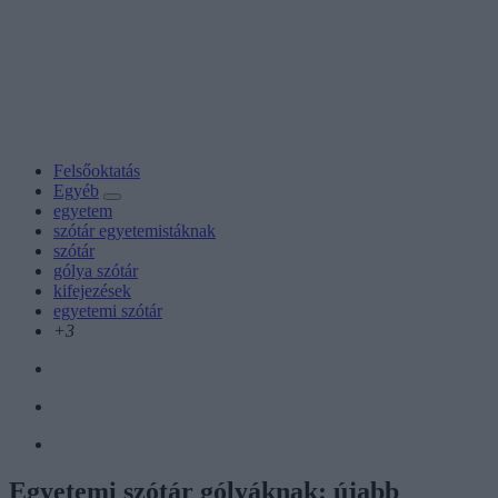
Felsőoktatás
Egyéb
egyetem
szótár egyetemistáknak
szótár
gólya szótár
kifejezések
egyetemi szótár
+3
Egyetemi szótár gólyáknak: újabb