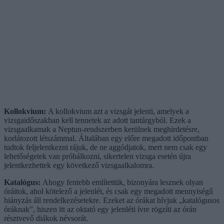
Kollokvium:
A kollokvium azt a vizsgát jelenti, amelyek a
vizsgaidőszakban kell tennetek az adott tantárgyból. Ezek a
vizsgaalkamak a Neptun-rendszerben kerülnek meghirdetésre,
korlátozott létszámmal. Általában egy előre megadott időpontban
tudtok feljelentkezni rájuk, de ne aggódjatok, mert nem csak egy
lehetőségetek van próbálkozni, sikertelen vizsga esetén újra
jelentkezhettek egy következő vizsgaalkalomra.
Katalógus:
Ahogy fentebb említettük, bizonyára lesznek olyan
óráitok, ahol kötelező a jelenlét, és csak egy megadott mennyiségű
hiányzás áll rendelkezésetekre. Ezeket az órákat hívjuk „katalógusos
óráknak”, hiszen itt az oktató egy jelenléti ívre rögzíti az órán
résztvevő diákok névsorát.