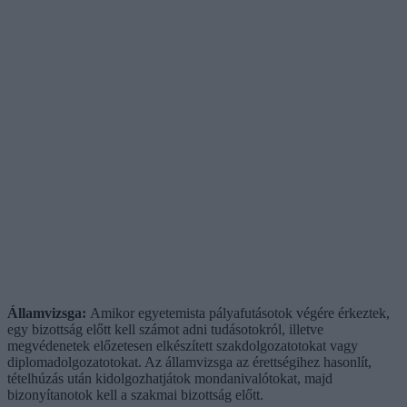
Államvizsga:
Amikor egyetemista pályafutásotok végére érkeztek,
egy bizottság előtt kell számot adni tudásotokról, illetve
megvédenetek előzetesen elkészített szakdolgozatotokat vagy
diplomadolgozatotokat. Az államvizsga az érettségihez hasonlít,
tételhúzás után kidolgozhatjátok mondanivalótokat, majd
bizonyítanotok kell a szakmai bizottság előtt.