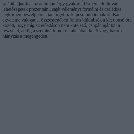
sajátíthatjátok el az adott tantárgy gyakorlati ismereteit. Itt van
lehetőségetek prezentálni, saját véleményt formálni és családias
légkörben beszélgetni a tantárgyhoz kapcsolódó témákról. Bár
egyeteme válogatja, összességében fontos különbség a két típusú óra
között, hogy míg az előadáson nem kötelező, csupán ajánlott a
részvétel, addig a szemináriumokon általában kettő vagy három
hiányzás a megengedett.