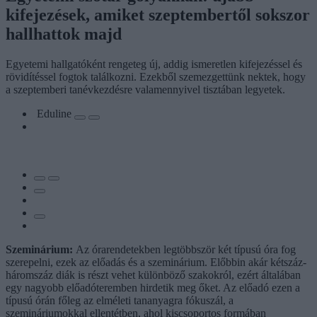
kifejezések, amiket szeptembertől sokszor
hallhattok majd
Egyetemi hallgatóként rengeteg új, addig ismeretlen kifejezéssel és
rövidítéssel fogtok találkozni. Ezekből szemezgettünk nektek, hogy
a szeptemberi tanévkezdésre valamennyivel tisztában legyetek.
Eduline
Szeminárium:
Az órarendetekben legtöbbször két típusú óra fog
szerepelni, ezek az előadás és a szeminárium. Előbbin akár kétszáz-
háromszáz diák is részt vehet különböző szakokról, ezért általában
egy nagyobb előadóteremben hirdetik meg őket. Az előadó ezen a
típusú órán főleg az elméleti tananyagra fókuszál, a
szemináriumokkal ellentétben, ahol kiscsoportos formában