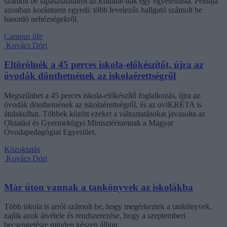
számolt be tapasztalatairól az Eduline-nak egy egyetemista. Példája
azonban korántsem egyedi: több levelezős hallgató számolt be
hasonló nehézségekről.
Campus life
Kovács Dóri
Eltörölnék a 45 perces iskola-előkészítőt, újra az
óvodák dönthetnének az iskolaérettségről
Megszűnhet a 45 perces iskola-előkészítő foglalkozás, újra az
óvodák dönthetnének az iskolaérettségről, és az oviKRÉTA is
átalakulhat. Többek között ezeket a változtatásokat javasolta az
Oktatási és Gyermekügyi Minisztériumnak a Magyar
Óvodapedagógiai Egyesület.
Közoktatás
Kovács Dóri
Már úton vannak a tankönyvek az iskolákba
Több iskola is arról számolt be, hogy megérkeztek a tankönyvek,
zajlik azok átvétele és rendszerezése, hogy a szeptemberi
becsengetésre minden készen álljon.