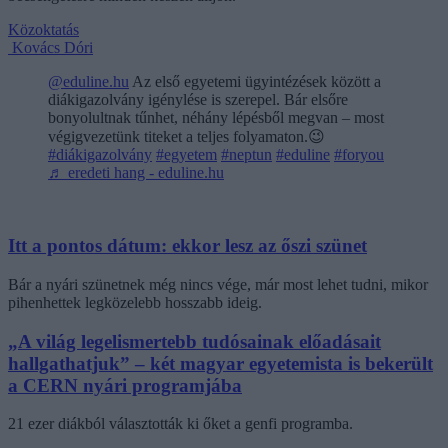
Közoktatás
Kovács Dóri
@eduline.hu
Az első egyetemi ügyintézések között a
diákigazolvány igénylése is szerepel. Bár elsőre
bonyolultnak tűnhet, néhány lépésből megvan – most
végigvezetünk titeket a teljes folyamaton.😉
#diákigazolvány
#egyetem
#neptun
#eduline
#foryou
♬ eredeti hang - eduline.hu
Itt a pontos dátum: ekkor lesz az őszi szünet
Bár a nyári szünetnek még nincs vége, már most lehet tudni, mikor
pihenhettek legközelebb hosszabb ideig.
„A világ legelismertebb tudósainak előadásait
hallgathatjuk” – két magyar egyetemista is bekerült
a CERN nyári programjába
21 ezer diákból választották ki őket a genfi programba.