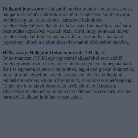
Hallgatói jogviszony:
Hallgatói jogviszonyotok a beiratkozáskor, a
hallgatói szerződés aláírásakor jön létre és egészen tanulmányotok
befejezéséig tart. A szerződés aláírásával különböző
kötelezettségeket is vállaltok, ez különösen fontos akkor, ha állami
ösztöndíjas képzésben vesztek részt. Arról, hogy pontosan milyen
kötelezettségeket foglal magába az állami ösztöndíjas hallgatói
jogviszony,
ebben a cikkünkben
olvashattok részletekbe menően.
HÖK, avagy Hallgatói Önkormányzat:
A Hallgatói
Önkormányzat (HÖK) egy egyetemi hallgatókból szerveződő
érdekképviseleti szervezet, amely minden egyetemen megtalálható.
Kari és egyetemi szinten is működnek, tagjai pedig azon dolgoznak,
hogy gördülékenyebbé tegyék az egyetemi életet a kollégiumi
lakhatástól kezdve, a tanulmányokon át, szórakozási lehetőségekig.
Tagjai egy kampányidőszak után kerülnek megválasztásra;
választásokat jellemzően minden őszi félévben szerveznek, ezeken
bármelyik hallgató indulhat és szavazhat.