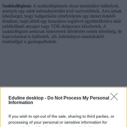
Szakkollégium:
A szakkollégiumok olyan tanulmányi műhelyek,
amelyek egy adott tudományterület köré szerveződnek. Arra adnak
lehetőséget, hogy hallgatóként elmélyüljetek egy titeket érdeklő
témában, majd abból egy konzulens segítővel együttműködve akár
publikálható anyagot vagy TDK-dolgozatot készítsetek. A
szakkollégium nemcsak ismeretetek bővítésére remek lehetőség, de
kapcsolatokat is építhettek, sőt, tudományos munkátokért
ösztöndíjjal is gazdagodhattok.
Eduline desktop -
Do Not Process My Personal
Information
If you wish to opt-out of the sale, sharing to third parties, or
processing of your personal or sensitive information for