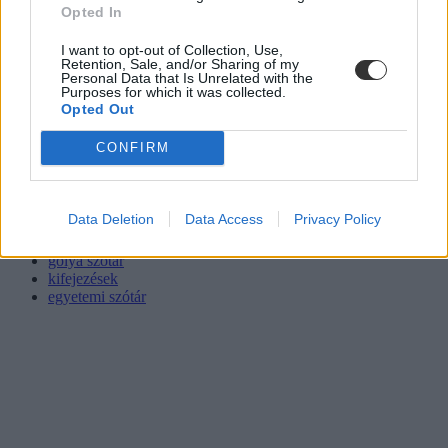
Opted In
I want to opt-out of Collection, Use,
Retention, Sale, and/or Sharing of my
Personal Data that Is Unrelated with the
Purposes for which it was collected.
Opted Out
CONFIRM
egyetem
Data Deletion
Data Access
Privacy Policy
szótár egyetemistáknak
szótár
gólya szótár
kifejezések
egyetemi szótár