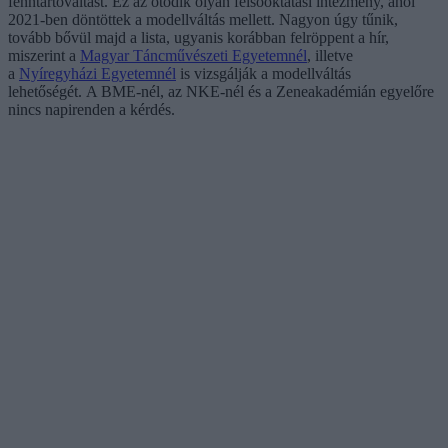
fenntartóváltást. Ez az ötödik olyan felsőoktatási intézmény, ahol
2021-ben döntöttek a modellváltás mellett. Nagyon úgy tűnik,
tovább bővül majd a lista, ugyanis korábban felröppent a hír,
miszerint a
Magyar Táncművészeti Egyetemnél
, illetve
a
Nyíregyházi Egyetemnél
is vizsgálják a modellváltás
lehetőségét. A BME-nél, az NKE-nél és a Zeneakadémián egyelőre
nincs napirenden a kérdés.