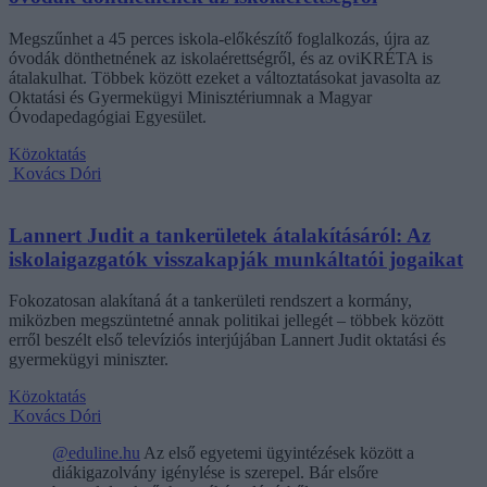
Megszűnhet a 45 perces iskola-előkészítő foglalkozás, újra az
óvodák dönthetnének az iskolaérettségről, és az oviKRÉTA is
átalakulhat. Többek között ezeket a változtatásokat javasolta az
Oktatási és Gyermekügyi Minisztériumnak a Magyar
Óvodapedagógiai Egyesület.
Közoktatás
Kovács Dóri
Lannert Judit a tankerületek átalakításáról: Az
iskolaigazgatók visszakapják munkáltatói jogaikat
Fokozatosan alakítaná át a tankerületi rendszert a kormány,
miközben megszüntetné annak politikai jellegét – többek között
erről beszélt első televíziós interjújában Lannert Judit oktatási és
gyermekügyi miniszter.
Közoktatás
Kovács Dóri
@eduline.hu
Az első egyetemi ügyintézések között a
diákigazolvány igénylése is szerepel. Bár elsőre