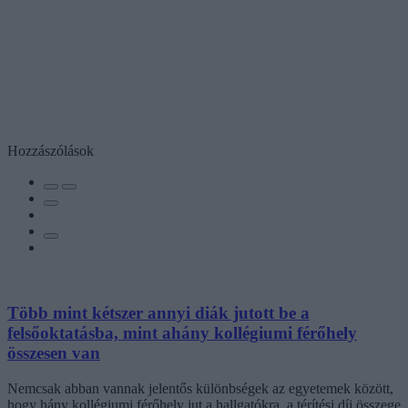
Hozzászólások
Több mint kétszer annyi diák jutott be a
felsőoktatásba, mint ahány kollégiumi férőhely
összesen van
Nemcsak abban vannak jelentős különbségek az egyetemek között,
hogy hány kollégiumi férőhely jut a hallgatókra, a térítési díj összege