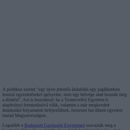
A politikus szerint "egy ilyen jelentős átalakítás egy jogállamban
hosszú egyeztetéseket igényelne, nem egy hétvége alatt hoznák meg
a döntést". Azt is hozzáteszi: ha a Testnevelési Egyetem is
alapítványi fenntartásúvá válik, valamint a már megkezdett
átalakulási folyamatok befejeződnek, összesen hat állami egyetem
marad Magyarországon.
Legutóbb a
Budapesti Gazdasági Egyetemen
szavazták meg a