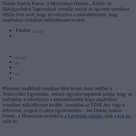
Dukán András Ferenc, a Momentum Oktatás-, Kultúr- és
Ifjúságpolitikai Tagozatának vezetője szerint az egyetem szenátusa
hétfőn dönt arról, hogy kérvényezi-e a minisztériumtól, hogy
alapítványi formában működhessen tovább.
Eduline
Pénteken rendkívüli szenátusi ülést hívtak össze hétfőre a
Testnevelési Egyetemen, aminek egyetlen napirendi pontja, hogy az
intézmény is kérvényezi a minisztériumtól, hogy alapítványi
formában működhessen tovább, hasonlóan az SZFE-hez vagy a
debreceni, szegedi és pécsi egyetemekhez - írta Dukán András
Ferenc, a Momentum politikusa
a Facebook-oldalán
, amit a
hvg.hu
szúrt ki.