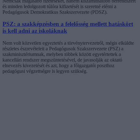
Nemcsak magasabb fizetéseket, hanem kiszámíthatóbb bérrendszert
és minden ledolgozott túlóra kifizetését is szeretné elérni a
Pedagógusok Demokratikus Szakszervezete (PDSZ).
PSZ: a szakképzésben a felelősség mellett hatáskört
is kell adni az iskoláknak
Nem volt közvetlen egyeztetés a törvénytervezetről, mégis elküldte
részletes észrevételeit a Pedagógusok Szakszervezete (PSZ) a
szakminisztériumnak, melyben többek között egyetértettek a
kancellári rendszer megszüntetésével, de javasolják az oktató
elnevezés kivezetését és azt, hogy a főigazgatói poszthoz
pedagógusi végzettségre is legyen szükség.