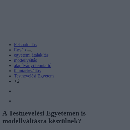
Felsőoktatás
Egyéb
egyetemi átalakítás
modellváltás
alapítványi fenntartó
fenntartóváltás
Testnevelési Egyetem
+2
A Testnevelési Egyetemen is
modellváltásra készülnek?