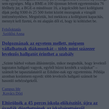
sem egységes. Míg a BME-n 100 újonnan felvett egyetemistára 76
férőhely jut, a BGE-n mindössze 16, a legolcsóbb havi kollégiumi
díjak pedig 9300 és 25 500 forint között mozognak a vizsgált
intézményekben. Megnéztük, hol mekkora a kollégiumi kapacitás,
mennyit kell fizetni, és mi alapján dől el, hogy ki költözhet be.
Felsőoktatás
Szöllősi Anna
Dolgoznának az egyetem mellett, mégsem
vállalhatnak diákmunkát – több mint százezer
levelezős hallgatót érinthet a szabály
„Szinte bárhol voltam állásinterjún, mikor megtudták, hogy levelező
tagozatos hallgató vagyok, egyből húzni kezdték a szájukat” –
számolt be tapasztalatairól az Eduline-nak egy egyetemista. Példája
azonban korántsem egyedi: több levelezős hallgató számolt be
hasonló nehézségekről.
Campus life
Kovács Dóri
Eltörölnék a 45 perces iskola-előkészítőt, újra az
óvodák dönthetnének az iskolaérettségről