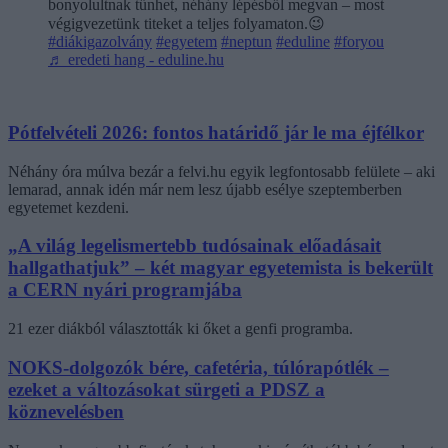
bonyolultnak tűnhet, néhány lépésből megvan – most
végigvezetünk titeket a teljes folyamaton.😉
#diákigazolvány
#egyetem
#neptun
#eduline
#foryou
♬ eredeti hang - eduline.hu
Pótfelvételi 2026: fontos határidő jár le ma éjfélkor
Néhány óra múlva bezár a felvi.hu egyik legfontosabb felülete – aki
lemarad, annak idén már nem lesz újabb esélye szeptemberben
egyetemet kezdeni.
„A világ legelismertebb tudósainak előadásait
hallgathatjuk” – két magyar egyetemista is bekerült
a CERN nyári programjába
21 ezer diákból választották ki őket a genfi programba.
NOKS-dolgozók bére, cafetéria, túlórapótlék –
ezeket a változásokat sürgeti a PDSZ a
köznevelésben