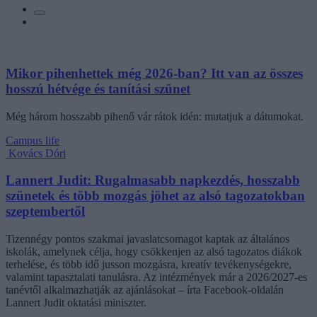
Mikor pihenhettek még 2026-ban? Itt van az összes
hosszú hétvége és tanítási szünet
Még három hosszabb pihenő vár rátok idén: mutatjuk a dátumokat.
Campus life
Kovács Dóri
Lannert Judit: Rugalmasabb napkezdés, hosszabb
szünetek és több mozgás jöhet az alsó tagozatokban
szeptembertől
Tizennégy pontos szakmai javaslatcsomagot kaptak az általános
iskolák, amelynek célja, hogy csökkenjen az alsó tagozatos diákok
terhelése, és több idő jusson mozgásra, kreatív tevékenységekre,
valamint tapasztalati tanulásra. Az intézmények már a 2026/2027-es
tanévtől alkalmazhatják az ajánlásokat – írta Facebook-oldalán
Lannert Judit oktatási miniszter.