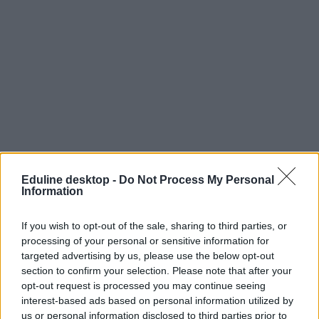
Eduline desktop -
Do Not Process My Personal
Tetszett a cikk? Kövess minket a Facebookon is, és nem fogsz
Information
lemaradni a fontos hírekről!
If you wish to opt-out of the sale, sharing to third parties, or
processing of your personal or sensitive information for
targeted advertising by us, please use the below opt-out
section to confirm your selection. Please note that after your
opt-out request is processed you may continue seeing
interest-based ads based on personal information utilized by
us or personal information disclosed to third parties prior to