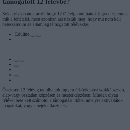
támogatott 12 félévbe?
Sokat olvashattok arról, hogy 12 félévig tanulhattok ingyen és ennek
mik a feltételei, most azonban azt néztük meg, hogy mit nem kell
beleszámolni az államilag támogatott félévekbe.
Eduline
Összesen 12 félévig tanulhattok ingyen felsőoktatási szakképzésen,
alap-vagy osztatlan képzésen és mesterképzésen. Minden olyan
félévet bele kell számolni a támogatási időbe, amelyre aktiváltátok
magatokat, vagyis bejelentkeztetek.