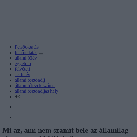
Felsőoktatás
felsőoktatás
állami félév
egyetem
felvételi
12 félév
állami ösztöndíj
állami félévek száma
állami ösztöndíjas hely
+4
Mi az, ami nem számít bele az államilag