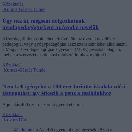
Közoktatás
Kurucz-Gáspár Tünde
Úgy néz ki, mégsem dolgozhatnak
óvodapedagógusként az óvodai nevelők
Kizárólag diplomások lehetnek óvónők, az óvodai nevelőket
pedagógiai vagy gyógypedagógiai asszisztensként lehet alkalmazni
a Magyar Óvodapedagógiai Egyesület (MOE) javaslata alapján,
melyet a szervezet az oktatási minisztériumhoz nyújtott be.
Közoktatás
Kurucz-Gáspár Tünde
Nem kell igényelni a 100 ezer forintos iskolakezdési
támogatást: így érkezik a pénz a családokhoz
A juttatás 400 ezer rászoruló gyereket érint.
Közoktatás
Kovács Dóri
@eduline.hu
Az első egyetemi ügyintézések között a