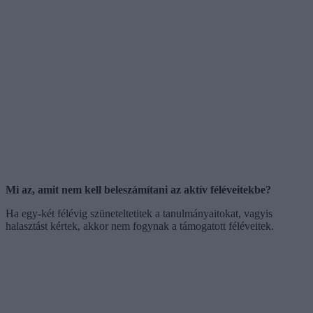
Mi az, amit nem kell beleszámítani az aktív féléveitekbe?
Ha egy-két félévig szüneteltetitek a tanulmányaitokat, vagyis
halasztást kértek, akkor nem fogynak a támogatott féléveitek.