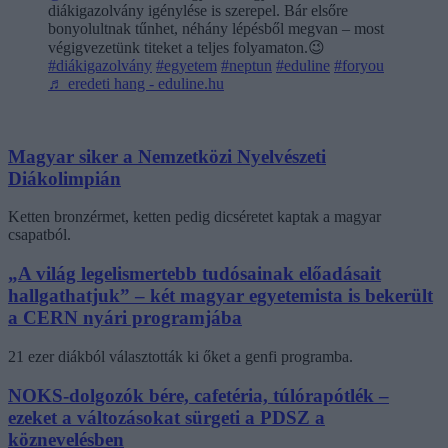
diákigazolvány igénylése is szerepel. Bár elsőre
bonyolultnak tűnhet, néhány lépésből megvan – most
végigvezetünk titeket a teljes folyamaton.😉
#diákigazolvány
#egyetem
#neptun
#eduline
#foryou
♬ eredeti hang - eduline.hu
Magyar siker a Nemzetközi Nyelvészeti
Diákolimpián
Ketten bronzérmet, ketten pedig dicséretet kaptak a magyar
csapatból.
„A világ legelismertebb tudósainak előadásait
hallgathatjuk” – két magyar egyetemista is bekerült
a CERN nyári programjába
21 ezer diákból választották ki őket a genfi programba.
NOKS-dolgozók bére, cafetéria, túlórapótlék –
ezeket a változásokat sürgeti a PDSZ a
köznevelésben