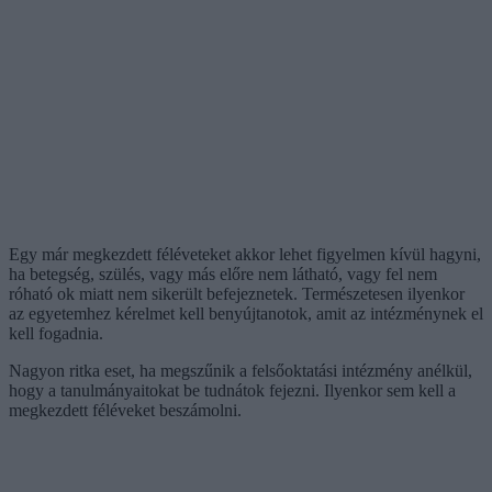
Egy már megkezdett féléveteket akkor lehet figyelmen kívül hagyni,
ha betegség, szülés, vagy más előre nem látható, vagy fel nem
róható ok miatt nem sikerült befejeznetek. Természetesen ilyenkor
az egyetemhez kérelmet kell benyújtanotok, amit az intézménynek el
kell fogadnia.
Nagyon ritka eset, ha megszűnik a felsőoktatási intézmény anélkül,
hogy a tanulmányaitokat be tudnátok fejezni. Ilyenkor sem kell a
megkezdett féléveket beszámolni.