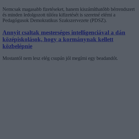
Nemcsak magasabb fizetéseket, hanem kiszámíthatóbb bérrendszert
és minden ledolgozott túlóra kifizetését is szeretné elérni a
Pedagógusok Demokratikus Szakszervezete (PDSZ).
Annyit csaltak mesterséges intelligenciával a dán
középiskolások, hogy a kormánynak kellett
közbelépnie
Mostantól nem lesz elég csupán jól megírni egy beadandót.