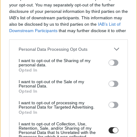
your opt-out. You may separately opt-out of the further
disclosure of your personal information by third parties on the
IAB’s list of downstream participants. This information may
also be disclosed by us to third parties on the
IAB’s List of
Downstream Participants
that may further disclose it to other
third parties.
Personal Data Processing Opt Outs
I want to opt-out of the Sharing of my
personal data.
Opted In
I want to opt-out of the Sale of my
állami félév
Personal Data.
egyetem
Opted In
felvételi
12 félév
I want to opt-out of processing my
állami ösztöndíj
Personal Data for Targeted Advertising.
állami félévek száma
Opted In
állami ösztöndíjas hely
I want to opt-out of Collection, Use,
Retention, Sale, and/or Sharing of my
Personal Data that Is Unrelated with the
Purposes for which it was collected.