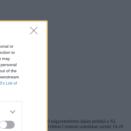
sonal or
ection to
ou may
 personal
out of the
 downstream
B’s List of
t kiadni egy jó állapotú, 50 négyzetméteres lakást például a XI.
bbak lett az albérletek, az Otthon Centrum számításai szerint 10-20