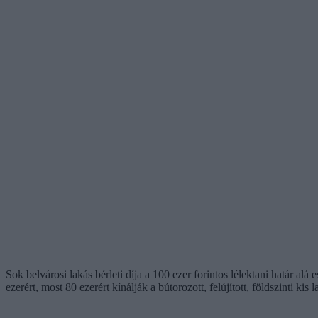
Sok belvárosi lakás bérleti díja a 100 ezer forintos lélektani határ al
ezerért, most 80 ezerért kínálják a bútorozott, felújított, földszinti k