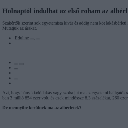
Holnaptól indulhat az első roham az albérle
Szakértők szerint sok egyetemista kivár és addig nem köt lakásbérleti
Mutatjuk az árakat.
Eduline
Azt, hogy hány kiadó lakás vagy szoba jut ma az egyetemi hallgatók
ban 3 millió 854 ezer volt, és ezek mindössze 8,3 százalékát, 260 eze
De mennyibe kerülnek ma az albérletek?