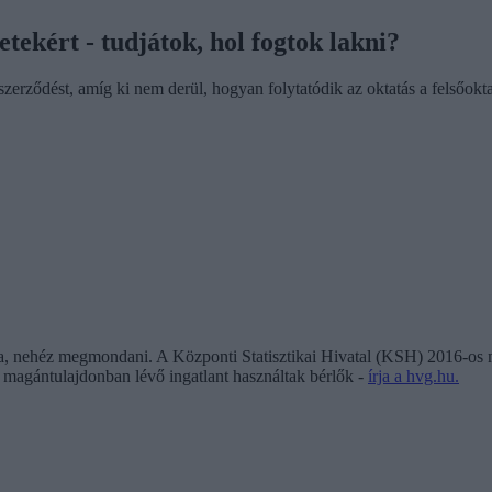
tekért - tudjátok, hol fogtok lakni?
 szerződést, amíg ki nem derül, hogyan folytatódik az oktatás a felsőo
ra, nehéz megmondani. A Központi Statisztikai Hivatal (KSH) 2016-os 
r magántulajdonban lévő ingatlant használtak bérlők -
írja a hvg.hu.