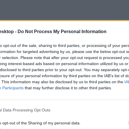
esktop -
Do Not Process My Personal Information
to opt-out of the sale, sharing to third parties, or processing of your per
formation for targeted advertising by us, please use the below opt-out s
r selection. Please note that after your opt-out request is processed y
eing interest-based ads based on personal information utilized by us or
disclosed to third parties prior to your opt-out. You may separately opt-
losure of your personal information by third parties on the IAB’s list of
. This information may also be disclosed by us to third parties on the
IA
Participants
that may further disclose it to other third parties.
l Data Processing Opt Outs
ogy korábban – a rezsit nem számítva – havi 150-160 ezer forint lehetet
o opt-out of the Sharing of my personal data.
t az ingatlant már 120-130 ezerért is ki lehet bérelni. Vidéken is olcsó