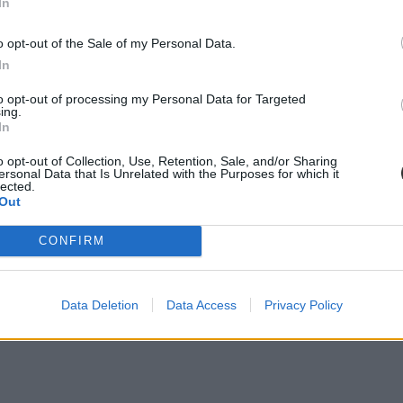
In
o opt-out of the Sale of my Personal Data.
In
to opt-out of processing my Personal Data for Targeted
ing.
In
o opt-out of Collection, Use, Retention, Sale, and/or Sharing
és a lakásvásárlás között vaciláltok, akkor a hvg.hu teljes elemzését a 
ersonal Data that Is Unrelated with the Purposes for which it
lected.
Out
CONFIRM
Data Deletion
Data Access
Privacy Policy