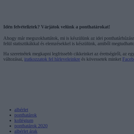
Idén felvételiztek? Várjátok velünk a ponthatárokat!
Ahogy már megszokhattátok, mi is készülünk az idei ponthatárhúzásr
felül statisztikákkal és elemzésekkel is készülünk, amiből megtudhatto
Ha szeretnétek megkapni legfrissebb cikkeinket az érettségiről, az egy
változásai,
iratkozzatok fel hírleveleinkre
és kövessetek minket
Faceb
albérlet
ponthatárok
kollégium
ponthatárok 2020
albérlet árak