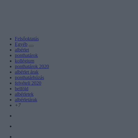
Felsőoktatás
Egyéb
albérlet
ponthatárok
kollégium
ponthatárok 2020
albérlet árak
ponthatárhúzás
felvételi 2020
belföld
albérletek
albérletárak
+7