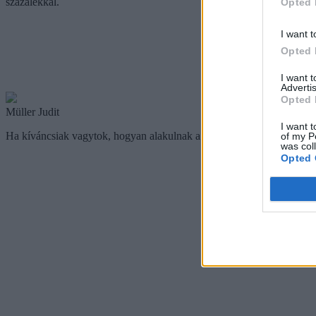
százalékkal.
Opted 
I want t
Opted 
I want 
Advertis
Opted 
Müller Judit
I want t
Ha kíváncsiak vagytok, hogyan alakulnak a bérleti díjak, vagy a bérlés 
of my P
was col
Opted 