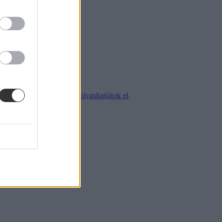
mai albérleti helyzetről
itt olvashatjátok el
.