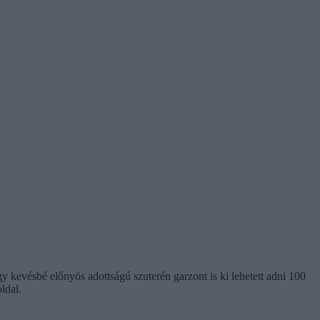
egy kevésbé előnyös adottságú szuterén garzont is ki lehetett adni 100
ldal.