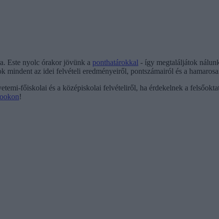
a. Este nyolc órakor jövünk a
ponthatárokkal
- így megtaláljátok nálu
k mindent az idei felvételi eredményeiről, pontszámairól és a hamarosan 
etemi-főiskolai és a középiskolai felvételiről, ha érdekelnek a felsőokta
ookon
!