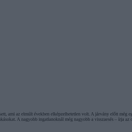
á esett, ami az elmúlt években elképzelhetetlen volt. A járvány előtt még 
is lakásokat. A nagyobb ingatlanoknál még nagyobb a visszaesés – írja az o