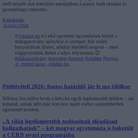
erről beszélt első televíziós interjújában Lannert Judit oktatási és
gyermekügyi miniszter.
Közoktatás
Kovács Dóri
@eduline.hu
Az első egyetemi ügyintézések között a
diákigazolvány igénylése is szerepel. Bár elsőre
bonyolultnak tűnhet, néhány lépésből megvan – most
végigvezetünk titeket a teljes folyamaton.😉
#diákigazolvány
#egyetem
#neptun
#eduline
#foryou
♬ eredeti hang - eduline.hu
Pótfelvételi 2026: fontos határidő jár le ma éjfélkor
Néhány óra múlva bezár a felvi.hu egyik legfontosabb felülete – aki
lemarad, annak idén már nem lesz újabb esélye szeptemberben
egyetemet kezdeni.
„A világ legelismertebb tudósainak előadásait
hallgathatjuk” – két magyar egyetemista is bekerült
a CERN nyári programjába