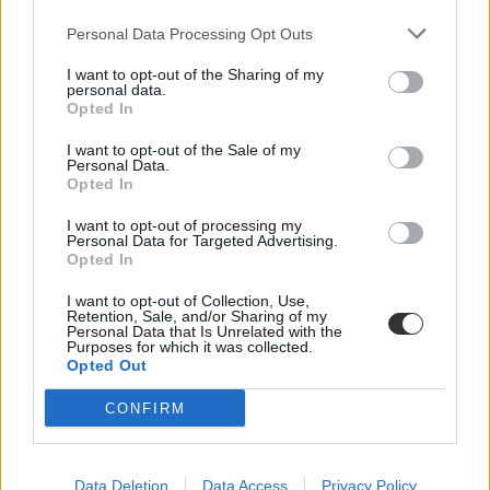
Personal Data Processing Opt Outs
I want to opt-out of the Sharing of my
personal data.
Opted In
I want to opt-out of the Sale of my
Personal Data.
külföldi egyetem
Opted In
külföldi tanulás
diákhitel
I want to opt-out of processing my
külföldi ösztöndíj
Personal Data for Targeted Advertising.
diákhitel igénylés
Opted In
Diákhitel központ
diákhitel 2
I want to opt-out of Collection, Use,
diákhitel 1
Retention, Sale, and/or Sharing of my
Personal Data that Is Unrelated with the
külföldi továbbtanulás
Purposes for which it was collected.
belföld
Opted Out
CONFIRM
Data Deletion
Data Access
Privacy Policy