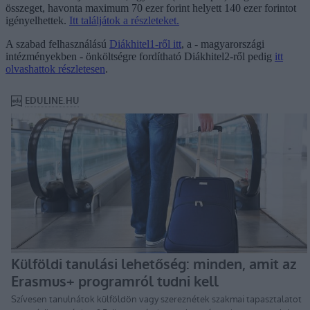
összeget, havonta maximum 70 ezer forint helyett 140 ezer forintot
igényelhettek.
Itt találjátok a részleteket.
A szabad felhasználású
Diákhitel1-ről itt
, a - magyarországi
intézményekben - önköltségre fordítható Diákhitel2-ről pedig
itt
olvashattok részletesen
.