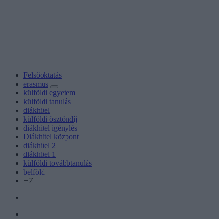
Felsőoktatás
erasmus
külföldi egyetem
külföldi tanulás
diákhitel
külföldi ösztöndíj
diákhitel igénylés
Diákhitel központ
diákhitel 2
diákhitel 1
külföldi továbbtanulás
belföld
+7