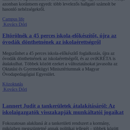
azonban korántsem egyedi: több levelezős hallgató számolt be
hasonló nehézségekről.
Campus life
Kovács Dóri
Eltörölnék a 45 perces iskola-előkészítőt, újra az
óvodák dönthetnének az iskolaérettségről
Megszűnhet a 45 perces iskola-előkészítő foglalkozás, újra az
óvodák dönthetnének az iskolaérettségről, és az oviKRÉTA is
átalakulhat. Többek között ezeket a változtatásokat javasolta az
Oktatási és Gyermekügyi Minisztériumnak a Magyar
Óvodapedagógiai Egyesület.
Közoktatás
Kovács Dóri
Lannert Judit a tankerületek átalakításáról: Az
iskolaigazgatók visszakapják munkáltatói jogaikat
Fokozatosan alakítaná át a tankerületi rendszert a kormány,
miközben megszüntetné annak politikai jellegét – többek között