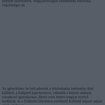
amelyet szereznétek, Magyarországon elismerhető felsőfokú
végzettséget ad.
Az igényléshez be kell adnotok a felsőoktatási intézmény által
kiállított, a hallgatói jogviszonyra, valamint a képzés adataira
vonatkozó igazolásokat, illetve ezek hiteles magyar nyelvű
fordítását, és a Diákhitel Direktben kitölthető Külföldi képzés adatai