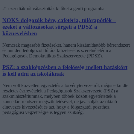
21 ezer diákból választották ki őket a genfi programba.
NOKS-dolgozók bére, cafetéria, túlórapótlék –
ezeket a változásokat sürgeti a PDSZ a
köznevelésben
Nemcsak magasabb fizetéseket, hanem kiszámíthatóbb bérrendszert
és minden ledolgozott túlóra kifizetését is szeretné elérni a
Pedagógusok Demokratikus Szakszervezete (PDSZ).
PSZ: a szakképzésben a felelősség mellett hatáskört
is kell adni az iskoláknak
Nem volt közvetlen egyeztetés a törvénytervezetről, mégis elküldte
részletes észrevételeit a Pedagógusok Szakszervezete (PSZ) a
szakminisztériumnak, melyben többek között egyetértettek a
kancellári rendszer megszüntetésével, de javasolják az oktató
elnevezés kivezetését és azt, hogy a főigazgatói poszthoz
pedagógusi végzettségre is legyen szükség.