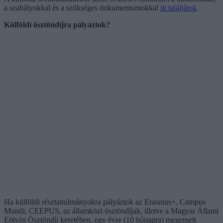
a szabályokkal és a szükséges dokumentumokkal
itt találjátok
.
Külföldi ösztöndíjra pályáztok?
Ha külföldi résztanulmányokra pályáztok az Erasmus+, Campus
Mundi, CEEPUS, az államközi ösztöndíjak, illetve a Magyar Állami
Eötvös Ösztöndíj keretében, egy évre (10 hónapra) megemelt