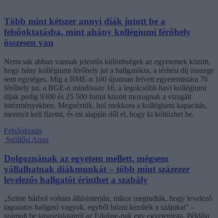
Több mint kétszer annyi diák jutott be a
felsőoktatásba, mint ahány kollégiumi férőhely
összesen van
Nemcsak abban vannak jelentős különbségek az egyetemek között,
hogy hány kollégiumi férőhely jut a hallgatókra, a térítési díj összege
sem egységes. Míg a BME-n 100 újonnan felvett egyetemistára 76
férőhely jut, a BGE-n mindössze 16, a legolcsóbb havi kollégiumi
díjak pedig 9300 és 25 500 forint között mozognak a vizsgált
intézményekben. Megnéztük, hol mekkora a kollégiumi kapacitás,
mennyit kell fizetni, és mi alapján dől el, hogy ki költözhet be.
Felsőoktatás
Szöllősi Anna
Dolgoznának az egyetem mellett, mégsem
vállalhatnak diákmunkát – több mint százezer
levelezős hallgatót érinthet a szabály
„Szinte bárhol voltam állásinterjún, mikor megtudták, hogy levelező
tagozatos hallgató vagyok, egyből húzni kezdték a szájukat” –
számolt be tapasztalatairól az Eduline-nak egy egyetemista. Példája