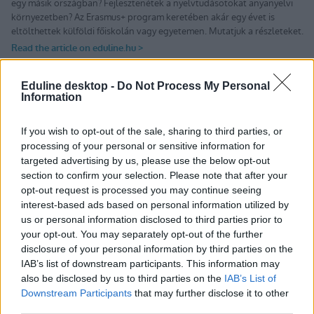
Eduline desktop -
Do Not Process My Personal
Information
Tetszett a cikk? Iratkozz fel hírlevelünkre
Ha szeretnéd megkapni legfrissebb cikkeinket az érettségiről, az
If you wish to opt-out of the sale, sharing to third parties, or
egyetemi-főiskolai és a középiskolai felvételiről, ha érdekelnek a
processing of your personal or sensitive information for
felsőoktatás, a közoktatás, a nyelvoktatás és a felnőttképzés
targeted advertising by us, please use the below opt-out
legfontosabb változásai,
iratkozz fel hírleveleinkre
.
section to confirm your selection. Please note that after your
opt-out request is processed you may continue seeing
interest-based ads based on personal information utilized by
us or personal information disclosed to third parties prior to
your opt-out. You may separately opt-out of the further
disclosure of your personal information by third parties on the
IAB’s list of downstream participants. This information may
also be disclosed by us to third parties on the
IAB’s List of
Downstream Participants
that may further disclose it to other
third parties.