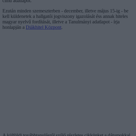
című adatlapot.
Ezután minden szemeszterben - december, illetve május 15-ig - be
kell küldenetek a hallgatói jogviszony igazolását éss annak hiteles
magyar nyelvű fordítását, illetve a Tanulmányi adatlapot - írja
honlapján a
Diákhitel Központ
.
A külföldi továbbtanulásról szóló részletes cikkünket a dátumokkal,