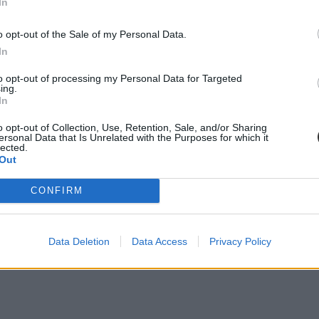
In
o opt-out of the Sale of my Personal Data.
In
to opt-out of processing my Personal Data for Targeted
ing.
In
o opt-out of Collection, Use, Retention, Sale, and/or Sharing
ersonal Data that Is Unrelated with the Purposes for which it
lected.
Out
CONFIRM
t alá Palkovics László innovációs és technológiai miniszter Hszü Ning-
Data Deletion
Data Access
Privacy Policy