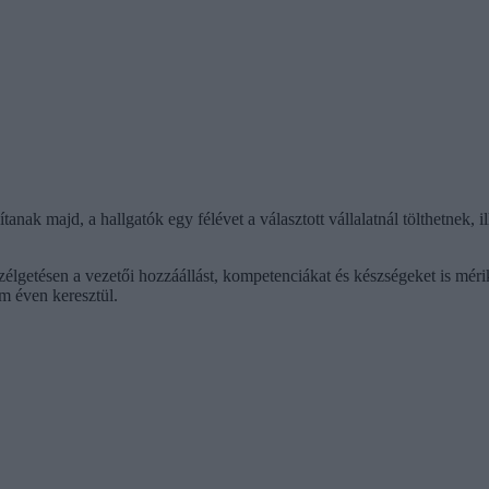
anak majd, a hallgatók egy félévet a választott vállalatnál tölthetnek, i
zélgetésen a vezetői hozzáállást, kompetenciákat és készségeket is mér
om éven keresztül.