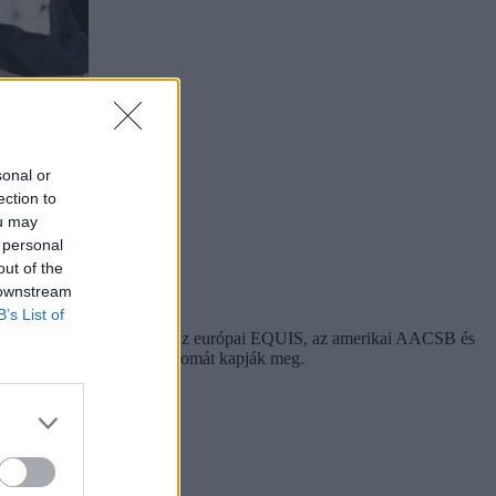
sonal or
ection to
ou may
 personal
out of the
 downstream
B’s List of
zet elismeri, rendelkeznek az európai EQUIS, az amerikai AACSB és
l Management" francia diplomát kapják meg.