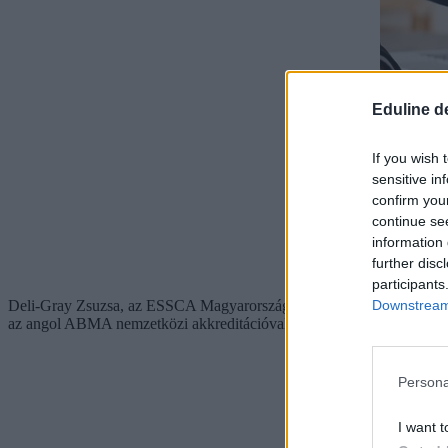
Eduline d
If you wish 
sensitive in
confirm you
continue se
information 
further disc
participants
Downstream 
Deli-Gray Zsuzsa, az ESSCA Magyarország igazgatója a közleményben
az angol ABMA nemzetközi akkreditációval. A diákok tanulmányaik vé
Persona
I want t