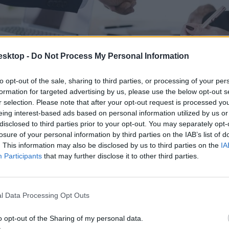
esktop -
Do Not Process My Personal Information
to opt-out of the sale, sharing to third parties, or processing of your per
formation for targeted advertising by us, please use the below opt-out s
r selection. Please note that after your opt-out request is processed y
eing interest-based ads based on personal information utilized by us or
disclosed to third parties prior to your opt-out. You may separately opt-
losure of your personal information by third parties on the IAB’s list of
. This information may also be disclosed by us to third parties on the
IA
Participants
that may further disclose it to other third parties.
 kiemelte, az iskola kiválóságát több nemzetközi akkreditáló szerve
gén az ESSCA francia állam által elismert "Bachelor in Internationa
l Data Processing Opt Outs
o opt-out of the Sharing of my personal data.