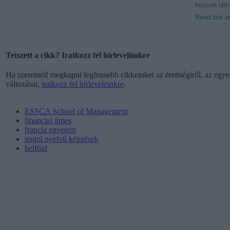
Tetszett a cikk? Iratkozz fel hírlevelünkre
Ha szeretnéd megkapni legfrissebb cikkeinket az érettségiről, az egyet
változásai,
iratkozz fel hírleveleinkre
.
ESSCA School of Management
financial times
francia egyetem
angol nyelvű képzések
belföld