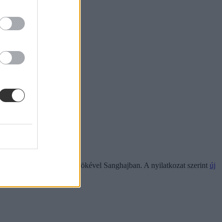
senggel a Fudan Egyetem elnökével Sanghajban. A nyilatkozat szerint
új