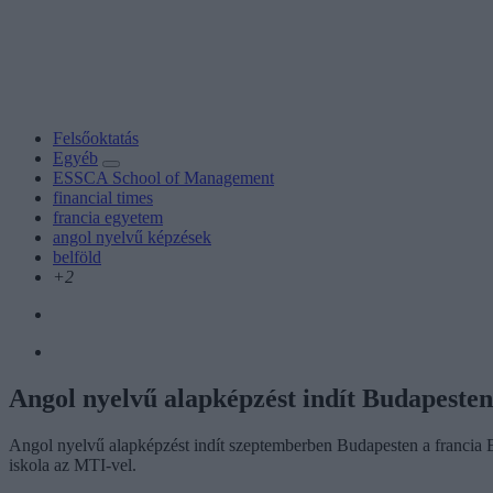
Felsőoktatás
Egyéb
ESSCA School of Management
financial times
francia egyetem
angol nyelvű képzések
belföld
+2
Angol nyelvű alapképzést indít Budapesten 
Angol nyelvű alapképzést indít szeptemberben Budapesten a francia E
iskola az MTI-vel.