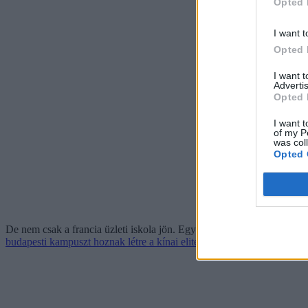
Opted 
I want t
Opted 
I want 
Advertis
Opted 
I want t
of my P
was col
Opted 
De nem csak a francia üzleti iskola jön. Egyetértési nyilatkozatot ír
budapesti kampuszt hoznak létre a kínai elitegyetemnek.