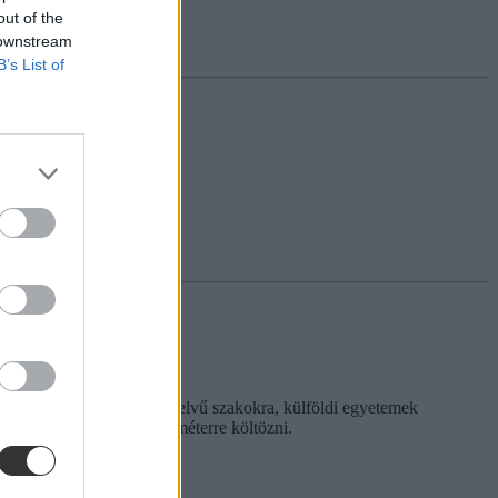
out of the
 downstream
B’s List of
lven tanulnának. Idegen nyelvű szakokra, külföldi egyetemek
zeretnének több száz kilométerre költözni.