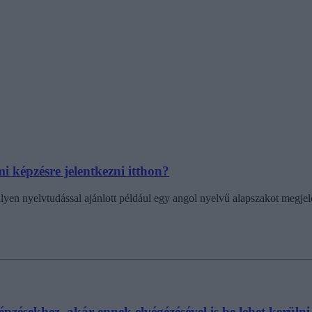
i képzésre jelentkezni itthon?
lyen nyelvtudással ajánlott például egy angol nyelvű alapszakot megjel
zésekhez, akár ennek elvégézésével is be lehet kerülni