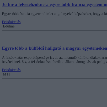
Jó hír a felvételizőknek: egyre több francia egyetem 
Egyre több francia egyetem hirdet angol nyelvű képzéseket, hogy a k
Felsőoktatás
Eduline
Egyre több a külföldi hallgató a magyar egyetemeke
A felsőoktatás exportképessége javul, az itt tanuló külföldi diákok a
bevételeinek 6,4, a felsőoktatásra fordított állami támogatásnak pedi
Felsőoktatás
MTI