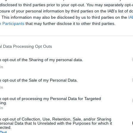
disclosed to third parties prior to your opt-out. You may separately opt-
losure of your personal information by third parties on the IAB’s list of
. This information may also be disclosed by us to third parties on the
IA
Participants
that may further disclose it to other third parties.
éves mesterképzését, méghozzá angolul
l Data Processing Opt Outs
 mellett, gyorsabban elvégezhető mesterszakot indítanak majd ősztől.
o opt-out of the Sharing of my personal data.
In
o opt-out of the Sale of my Personal Data.
In
yen lehetőségek közül válogathatnak a felvételizők
to opt-out of processing my Personal Data for Targeted
ing.
In
később nemzetközi karriert terveznek, vagy egész egyszerűen angol nye
tnek, ha nem érik be a "sima" egyetemi oktatással - de mindezért nem s
o opt-out of Collection, Use, Retention, Sale, and/or Sharing
ersonal Data that Is Unrelated with the Purposes for which it
lected.
Out