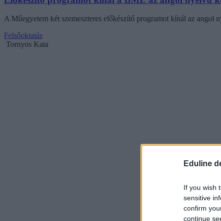
A Műegyetem két szemeszteres előkészítő programot kínál az angol n
Felsőoktatás
Tornyos Kata
Eduline d
If you wish 
sensitive in
confirm you
continue se