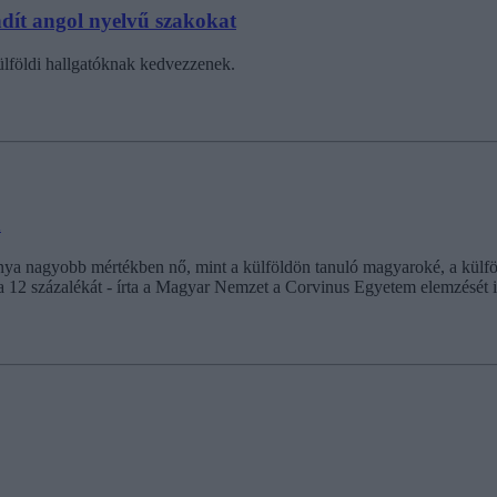
indít angol nyelvű szakokat
ülföldi hallgatóknak kedvezzenek.
n
ránya nagyobb mértékben nő, mint a külföldön tanuló magyaroké, a külfö
g a 12 százalékát - írta a Magyar Nemzet a Corvinus Egyetem elemzését 