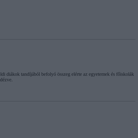
ldi diákok tandíjából befolyó összeg elérte az egyetemek és főiskolák
idézve.