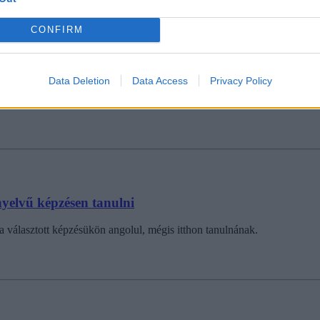
CONFIRM
gjobb üzleti iskola
Data Deletion
Data Access
Privacy Policy
SSCA School of Management, az 1909-ben alapított intézményt a Financi
 nyelvű képzésen tanulni
a választott képzésükön angolul, mégis itthon tanulnának.