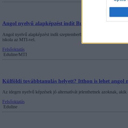
Angol nyelvű alapképzést indít Budapesten az egyik le
Angol nyelvű alapképzést indít szeptemberben Budapesten a francia E
iskola az MTI-vel.
Felsőoktatás
Eduline/MTI
Külföldi továbbtanulás helyett? Itthon is lehet angol
Az idegen nyelvű képzések jó alternatívát jelenthetnek azoknak, akik 
Felsőoktatás
Eduline