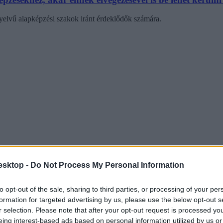
yelvű alapképzési szakok iránt érdeklődők számára.
esktop -
Do Not Process My Personal Information
to opt-out of the sale, sharing to third parties, or processing of your per
formation for targeted advertising by us, please use the below opt-out s
r selection. Please note that after your opt-out request is processed y
eing interest-based ads based on personal information utilized by us or