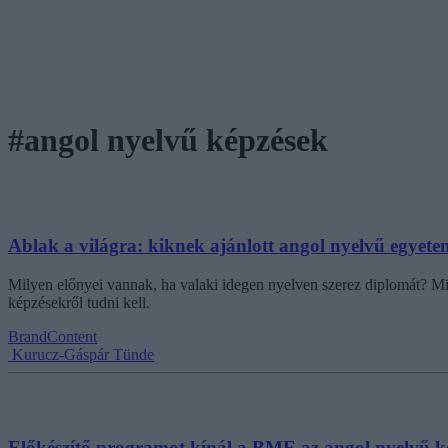
#angol nyelvű képzések
Ablak a világra: kiknek ajánlott angol nyelvű egyetem
Milyen előnyei vannak, ha valaki idegen nyelven szerez diplomát? Mi
képzésekről tudni kell.
BrandContent
Kurucz-Gáspár Tünde
Előkészítő programot kínál a BME az angol nyelvű kép