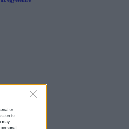
sonal or
ection to
ou may
 personal