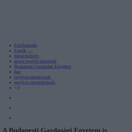
Felsőoktatás
Egyéb
mesterképzés
angol nyelvű képzések
Budapesti Gazdasági Egyetem
bge
egyéves mesterszak
egyéves mesterképzés
+3
A Budapesti Gazdasági Egyetem is