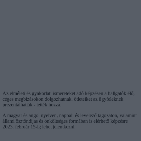
Az elméleti és gyakorlati ismereteket adó képzésen a hallgatók élő,
céges megbízásokon dolgozhatnak, ötleteiket az ügyfeleknek
prezentálhatják - tették hozzá.
A magyar és angol nyelven, nappali és levelező tagozaton, valamint
állami ösztöndíjas és önköltséges formában is elérhető képzésre
2023. február 15-ig lehet jelentkezni.