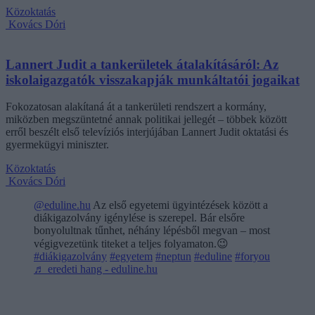
Közoktatás
Kovács Dóri
Lannert Judit a tankerületek átalakításáról: Az
iskolaigazgatók visszakapják munkáltatói jogaikat
Fokozatosan alakítaná át a tankerületi rendszert a kormány,
miközben megszüntetné annak politikai jellegét – többek között
erről beszélt első televíziós interjújában Lannert Judit oktatási és
gyermekügyi miniszter.
Közoktatás
Kovács Dóri
@eduline.hu
Az első egyetemi ügyintézések között a
diákigazolvány igénylése is szerepel. Bár elsőre
bonyolultnak tűnhet, néhány lépésből megvan – most
végigvezetünk titeket a teljes folyamaton.😉
#diákigazolvány
#egyetem
#neptun
#eduline
#foryou
♬ eredeti hang - eduline.hu