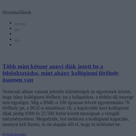
Hozzászólások
Több mint kétszer annyi diák jutott be a
felsőoktatásba, mint ahány kollégiumi férőhely
összesen van
Nemcsak abban vannak jelentős különbségek az egyetemek között,
hogy hány kollégiumi férőhely jut a hallgatókra, a térítési díj összege
sem egységes. Míg a BME-n 100 újonnan felvett egyetemistára 76
férőhely jut, a BGE-n mindössze 16, a legolcsóbb havi kollégiumi
díjak pedig 9300 és 25 500 forint között mozognak a vizsgált
intézményekben. Megnéztük, hol mekkora a kollégiumi kapacitás,
mennyit kell fizetni, és mi alapján dől el, hogy ki költözhet be.
Felsőoktatás