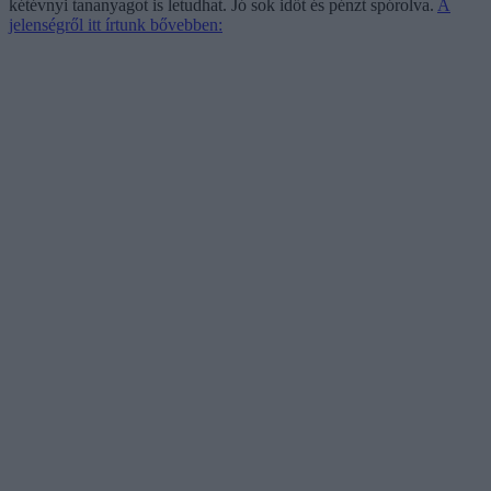
kétévnyi tananyagot is letudhat. Jó sok időt és pénzt spórolva.
A
jelenségről itt írtunk bővebben: