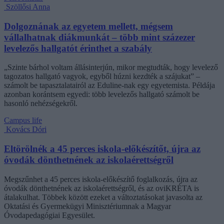
Szöllősi Anna
Dolgoznának az egyetem mellett, mégsem
vállalhatnak diákmunkát – több mint százezer
levelezős hallgatót érinthet a szabály
„Szinte bárhol voltam állásinterjún, mikor megtudták, hogy levelező
tagozatos hallgató vagyok, egyből húzni kezdték a szájukat” –
számolt be tapasztalatairól az Eduline-nak egy egyetemista. Példája
azonban korántsem egyedi: több levelezős hallgató számolt be
hasonló nehézségekről.
Campus life
Kovács Dóri
Eltörölnék a 45 perces iskola-előkészítőt, újra az
óvodák dönthetnének az iskolaérettségről
Megszűnhet a 45 perces iskola-előkészítő foglalkozás, újra az
óvodák dönthetnének az iskolaérettségről, és az oviKRÉTA is
átalakulhat. Többek között ezeket a változtatásokat javasolta az
Oktatási és Gyermekügyi Minisztériumnak a Magyar
Óvodapedagógiai Egyesület.