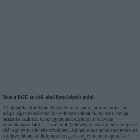
Nem a BGE az első, ahol ilyen képzés indul
A hallgatók a korábban elvégzett kurzusokat, tanfolyamokat, sőt
még a céges képzéseiket is kreditekre válthatják, ha azok témája
passzol a szakhoz, de az egyetemek elismerik a releváns
munkatapasztalatot is - ezzel több (kétéves) gazdasági mesterképzést
akár egy évre is le lehet rövidíteni. Akinek nincs mit elismertetnie, az
is felgyorsíthatja a diplomaszerzést, és egy év kemény tanulással