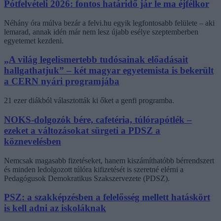
Pótfelvételi 2026: fontos határidő jár le ma éjfélkor
Néhány óra múlva bezár a felvi.hu egyik legfontosabb felülete – aki
lemarad, annak idén már nem lesz újabb esélye szeptemberben
egyetemet kezdeni.
„A világ legelismertebb tudósainak előadásait
hallgathatjuk” – két magyar egyetemista is bekerült
a CERN nyári programjába
21 ezer diákból választották ki őket a genfi programba.
NOKS-dolgozók bére, cafetéria, túlórapótlék –
ezeket a változásokat sürgeti a PDSZ a
köznevelésben
Nemcsak magasabb fizetéseket, hanem kiszámíthatóbb bérrendszert
és minden ledolgozott túlóra kifizetését is szeretné elérni a
Pedagógusok Demokratikus Szakszervezete (PDSZ).
PSZ: a szakképzésben a felelősség mellett hatáskört
is kell adni az iskoláknak