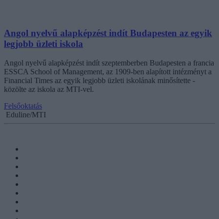
Angol nyelvű alapképzést indít Budapesten az egyik
legjobb üzleti iskola
Angol nyelvű alapképzést indít szeptemberben Budapesten a francia
ESSCA School of Management, az 1909-ben alapított intézményt a
Financial Times az egyik legjobb üzleti iskolának minősítette -
közölte az iskola az MTI-vel.
Felsőoktatás
Eduline/MTI