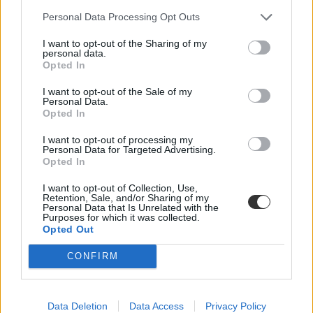
Personal Data Processing Opt Outs
I want to opt-out of the Sharing of my
personal data.
Opted In
I want to opt-out of the Sale of my
Personal Data.
Opted In
I want to opt-out of processing my
Personal Data for Targeted Advertising.
Opted In
I want to opt-out of Collection, Use,
Retention, Sale, and/or Sharing of my
Personal Data that Is Unrelated with the
Purposes for which it was collected.
Opted Out
Külföldi továbbtanulás helyett: a világ legjobb
gazdasági képzései közül jó néhányat itthon is meg
CONFIRM
lehet találni
Nem kell feltétlenül Londonig, New Yorkig vagy Szingapúrig
utazniuk azoknak, akik nemzetközileg is elismert üzleti vagy
Data Deletion
Data Access
Privacy Policy