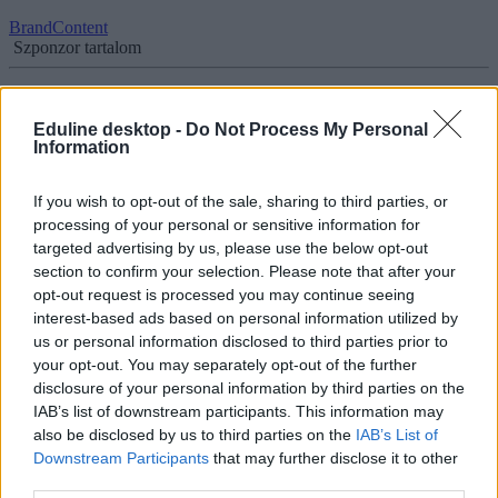
BrandContent
Szponzor tartalom
Eduline desktop -
Do Not Process My Personal
Information
Hogyan lesz különleges élmény a felvételi? Nem
minden egyetemre igaz, hogy csak az érettségi és a
tanulmányi átlag dönt
If you wish to opt-out of the sale, sharing to third parties, or
processing of your personal or sensitive information for
Évente több tízezer felvételiző dönt február közepéig arról, hol
targeted advertising by us, please use the below opt-out
képzeli el az egyetemi éveit. Közülük azonban csak nagyon kevesen
section to confirm your selection. Please note that after your
ismerkedhetnek meg a leendő tanáraikkal - a magyar egyetemek
opt-out request is processed you may continue seeing
ugyanis csak kivételes esetekben szerveznek felvételi vizsgát
interest-based ads based on personal information utilized by
szemben a nemzetközi intézményekkel, ahol nem csak az érettségi
us or personal information disclosed to third parties prior to
és a középiskolai eredmények döntenek.
your opt-out. You may separately opt-out of the further
Érettségi-felvételi
disclosure of your personal information by third parties on the
Csik Veronika
IAB’s list of downstream participants. This information may
also be disclosed by us to third parties on the
IAB’s List of
Downstream Participants
that may further disclose it to other
third parties.