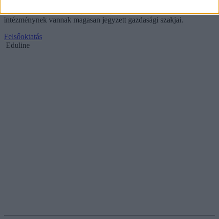
menedzsmentképzésre szeretnének jelentkezni. Több magyar
egyetemnek, illetve budapesti kampusszal rendelkező külföldi
intézménynek vannak magasan jegyzett gazdasági szakjai.
Felsőoktatás
Eduline