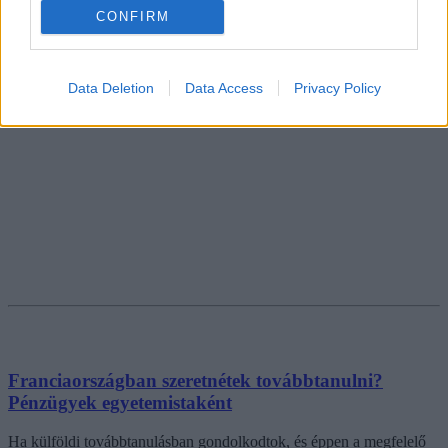
CONFIRM
Data Deletion
Data Access
Privacy Policy
Franciaországban szeretnétek továbbtanulni?
Pénzügyek egyetemistaként
Ha külföldi továbbtanulásban gondolkodtok, és éppen a megfelelő