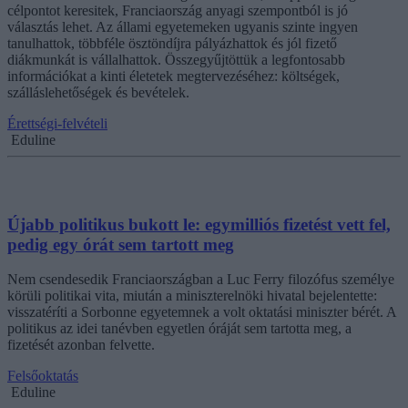
célpontot keresitek, Franciaország anyagi szempontból is jó
választás lehet. Az állami egyetemeken ugyanis szinte ingyen
tanulhattok, többféle ösztöndíjra pályázhattok és jól fizető
diákmunkát is vállalhattok. Összegyűjtöttük a legfontosabb
információkat a kinti életetek megtervezéséhez: költségek,
szálláslehetőségek és bevételek.
Érettségi-felvételi
Eduline
Újabb politikus bukott le: egymilliós fizetést vett fel,
pedig egy órát sem tartott meg
Nem csendesedik Franciaországban a Luc Ferry filozófus személye
körüli politikai vita, miután a miniszterelnöki hivatal bejelentette:
visszatéríti a Sorbonne egyetemnek a volt oktatási miniszter bérét. A
politikus az idei tanévben egyetlen óráját sem tartotta meg, a
fizetését azonban felvette.
Felsőoktatás
Eduline