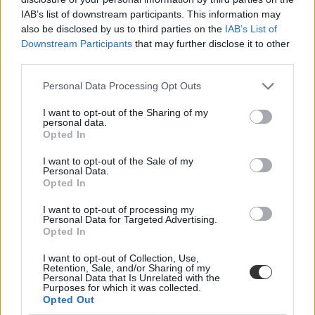
IAB’s list of downstream participants. This information may
also be disclosed by us to third parties on the
IAB’s List of
Downstream Participants
that may further disclose it to other
third parties.
Personal Data Processing Opt Outs
I want to opt-out of the Sharing of my
personal data.
Opted In
I want to opt-out of the Sale of my
Angol nyelvű alapképzést indít Budapesten az egyik
Personal Data.
legjobb üzleti iskola
Opted In
I want to opt-out of processing my
Angol nyelvű alapképzést indít szeptemberben Budapesten a francia
Personal Data for Targeted Advertising.
ESSCA School of Management, az 1909-ben alapított intézményt a
Opted In
Financial Times az egyik legjobb üzleti iskolának minősítette -
közölte az iskola az MTI-vel.
I want to opt-out of Collection, Use,
Retention, Sale, and/or Sharing of my
Felsőoktatás
Personal Data that Is Unrelated with the
Eduline/MTI
Purposes for which it was collected.
Opted Out