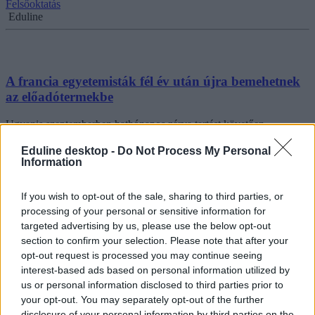
Felsőoktatás
Eduline
A francia egyetemisták fél év után újra bemehetnek
az előadótermekbe
Ugyanis szeptemberben hathónapos zárva tartást követően
újranyitnak a franciaországi egyetemek - derül ki a felsőoktatási
minisztérium csütörtökön közzétett körleveléből.
Eduline desktop -
Do Not Process My Personal
Information
Felsőoktatás
Eduline/MTI
If you wish to opt-out of the sale, sharing to third parties, or
processing of your personal or sensitive information for
targeted advertising by us, please use the below opt-out
section to confirm your selection. Please note that after your
opt-out request is processed you may continue seeing
interest-based ads based on personal information utilized by
us or personal information disclosed to third parties prior to
your opt-out. You may separately opt-out of the further
disclosure of your personal information by third parties on the