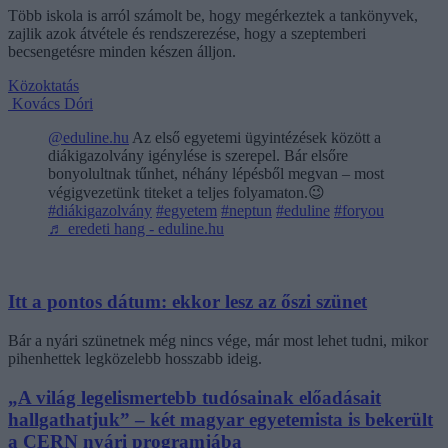
Több iskola is arról számolt be, hogy megérkeztek a tankönyvek,
zajlik azok átvétele és rendszerezése, hogy a szeptemberi
becsengetésre minden készen álljon.
Közoktatás
Kovács Dóri
@eduline.hu
Az első egyetemi ügyintézések között a
diákigazolvány igénylése is szerepel. Bár elsőre
bonyolultnak tűnhet, néhány lépésből megvan – most
végigvezetünk titeket a teljes folyamaton.😉
#diákigazolvány
#egyetem
#neptun
#eduline
#foryou
♬ eredeti hang - eduline.hu
Itt a pontos dátum: ekkor lesz az őszi szünet
Bár a nyári szünetnek még nincs vége, már most lehet tudni, mikor
pihenhettek legközelebb hosszabb ideig.
„A világ legelismertebb tudósainak előadásait
hallgathatjuk” – két magyar egyetemista is bekerült
a CERN nyári programjába