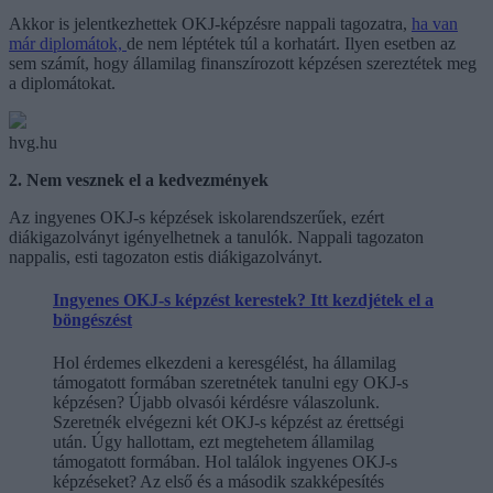
Akkor is jelentkezhettek OKJ-képzésre nappali tagozatra,
ha van
már diplomátok,
de nem léptétek túl a korhatárt. Ilyen esetben az
sem számít, hogy államilag finanszírozott képzésen szereztétek meg
a diplomátokat.
hvg.hu
2. Nem vesznek el a kedvezmények
Az ingyenes OKJ-s képzések iskolarendszerűek, ezért
diákigazolványt igényelhetnek a tanulók. Nappali tagozaton
nappalis, esti tagozaton estis diákigazolványt.
Ingyenes OKJ-s képzést kerestek? Itt kezdjétek el a
böngészést
Hol érdemes elkezdeni a keresgélést, ha államilag
támogatott formában szeretnétek tanulni egy OKJ-s
képzésen? Újabb olvasói kérdésre válaszolunk.
Szeretnék elvégezni két OKJ-s képzést az érettségi
után. Úgy hallottam, ezt megtehetem államilag
támogatott formában. Hol találok ingyenes OKJ-s
képzéseket? Az első és a második szakképesítés