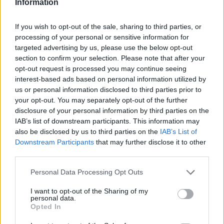
legfontosabb információk
Information
Szívesen tanulnátok szakmát, de nem tudjátok,
If you wish to opt-out of the sale, sharing to third parties, or
pontosan hogyan is működik az OKJ-s rendszer? Most
processing of your personal or sensitive information for
összegyűjtöttünk pár fontos kérdést, amire érdemes
tudni a választ, mielőtt belekezdenétek. Milyen
targeted advertising by us, please use the below opt-out
formában zajlanak szakképzések? A szakképzési
section to confirm your selection. Please note that after your
rendszer több formában ad lehetőséget a szakmát
opt-out request is processed you may continue seeing
tanulóknak az oklevelek megszerzésére: a közoktatás
interest-based ads based on personal information utilized by
részét képező iskolai rendszerű szakképzés, az
us or personal information disclosed to third parties prior to
iskolarendszeren kívüli szakképzés keretei között.
your opt-out. You may separately opt-out of the further
OKJ-s képzések
disclosure of your personal information by third parties on the
ingyenes OKJ
IAB’s list of downstream participants. This information may
ingyenes OKJ tanfolyam
also be disclosed by us to third parties on the
IAB’s List of
okatás
Downstream Participants
that may further disclose it to other
belföld
third parties.
okj-s képzések listája
Hozzászólások
Personal Data Processing Opt Outs
I want to opt-out of the Sharing of my
personal data.
Opted In