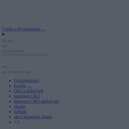
Ugrás a fő tartalomra
Felnőttképzés
Egyéb
OKJ-s képzések
ingyenes OKJ
ingyenes OKJ tanfolyam
okatás
belföld
okj-s képzések listája
+3