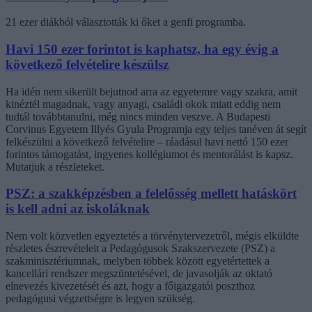
21 ezer diákból választották ki őket a genfi programba.
Havi 150 ezer forintot is kaphatsz, ha egy évig a
következő felvételire készülsz
Ha idén nem sikerült bejutnod arra az egyetemre vagy szakra, amit
kinéztél magadnak, vagy anyagi, családi okok miatt eddig nem
tudtál továbbtanulni, még nincs minden veszve. A Budapesti
Corvinus Egyetem Illyés Gyula Programja egy teljes tanéven át segít
felkészülni a következő felvételire – ráadásul havi nettó 150 ezer
forintos támogatást, ingyenes kollégiumot és mentorálást is kapsz.
Mutatjuk a részleteket.
PSZ: a szakképzésben a felelősség mellett hatáskört
is kell adni az iskoláknak
Nem volt közvetlen egyeztetés a törvénytervezetről, mégis elküldte
részletes észrevételeit a Pedagógusok Szakszervezete (PSZ) a
szakminisztériumnak, melyben többek között egyetértettek a
kancellári rendszer megszüntetésével, de javasolják az oktató
elnevezés kivezetését és azt, hogy a főigazgatói poszthoz
pedagógusi végzettségre is legyen szükség.