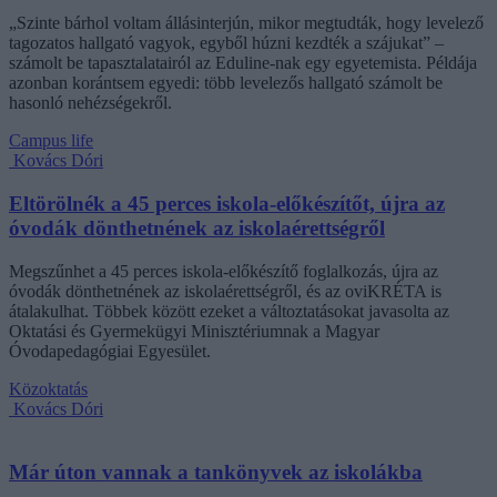
„Szinte bárhol voltam állásinterjún, mikor megtudták, hogy levelező
tagozatos hallgató vagyok, egyből húzni kezdték a szájukat” –
számolt be tapasztalatairól az Eduline-nak egy egyetemista. Példája
azonban korántsem egyedi: több levelezős hallgató számolt be
hasonló nehézségekről.
Campus life
Kovács Dóri
Eltörölnék a 45 perces iskola-előkészítőt, újra az
óvodák dönthetnének az iskolaérettségről
Megszűnhet a 45 perces iskola-előkészítő foglalkozás, újra az
óvodák dönthetnének az iskolaérettségről, és az oviKRÉTA is
átalakulhat. Többek között ezeket a változtatásokat javasolta az
Oktatási és Gyermekügyi Minisztériumnak a Magyar
Óvodapedagógiai Egyesület.
Közoktatás
Kovács Dóri
Már úton vannak a tankönyvek az iskolákba