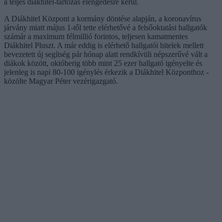
a teljes diákhitel-tartozás elengedésre kerül.
A Diákhitel Központ a kormány döntése alapján, a koronavírus
járvány miatt május 1-től tette elérhetővé a felsőoktatási hallgatók
számár a maximum félmillió forintos, teljesen kamatmentes
Diákhitel Pluszt. A már eddig is elérhető hallgatói hitelek mellett
bevezetett új segítség pár hónap alatt rendkívüli népszerűvé vált a
diákok között, októberig több mint 25 ezer hallgató igényelte és
jelenleg is napi 80-100 igénylés érkezik a Diákhitel Központhoz -
közölte Magyar Péter vezérigazgató.