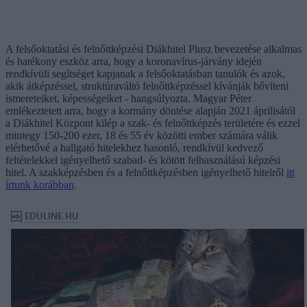
A felsőoktatási és felnőttképzési Diákhitel Plusz bevezetése alkalmas
és hatékony eszköz arra, hogy a koronavírus-járvány idején
rendkívüli segítséget kapjanak a felsőoktatásban tanulók és azok,
akik átképzéssel, struktúraváltó felnőttképzéssel kívánják bővíteni
ismereteiket, képességeiket - hangsúlyozta. Magyar Péter
emlékeztetett arra, hogy a kormány döntése alapján 2021 áprilisától
a Diákhitel Központ kilép a szak- és felnőttképzés területére és ezzel
mintegy 150-200 ezer, 18 és 55 év közötti ember számára válik
elérhetővé a hallgató hitelekhez hasonló, rendkívül kedvező
feltételekkel igényelhető szabad- és kötött felhasználású képzési
hitel. A szakképzésben és a felnőttképzésben igényelhető hitelről
itt
írtunk korábban
.