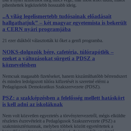
pihenhettek legközelebb hosszabb ideig.
„A világ legelismertebb tudósainak előadásait
hallgathatjuk” – két magyar egyetemista is bekerült
a CERN nyári programjába
21 ezer diákból választották ki őket a genfi programba.
NOKS-dolgozók bére, cafetéria, túlórapótlék –
ezeket a változásokat sürgeti a PDSZ a
köznevelésben
Nemcsak magasabb fizetéseket, hanem kiszámíthatóbb bérrendszert
és minden ledolgozott túlóra kifizetését is szeretné elérni a
Pedagógusok Demokratikus Szakszervezete (PDSZ).
PSZ: a szakképzésben a felelősség mellett hatáskört
is kell adni az iskoláknak
Nem volt közvetlen egyeztetés a törvénytervezetről, mégis elküldte
részletes észrevételeit a Pedagógusok Szakszervezete (PSZ) a
szakminisztériumnak, melyben többek között egyetértettek a