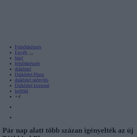
Felnőttképzés
Egyéb
hitel
felnőttképzés
diákhitel
Diákhitel Plusz
diákhitel igénylés
Diákhitel központ
belföld
+4
Pár nap alatt több százan igényelték az új