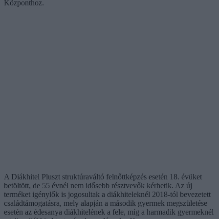
Központhoz.
A Diákhitel Pluszt struktúraváltó felnőttképzés esetén 18. évüket
betöltött, de 55 évnél nem idősebb résztvevők kérhetik. Az új
terméket igénylők is jogosultak a diákhiteleknél 2018-tól bevezetett
családtámogatásra, mely alapján a második gyermek megszületése
esetén az édesanya diákhitelének a fele, míg a harmadik gyermeknél