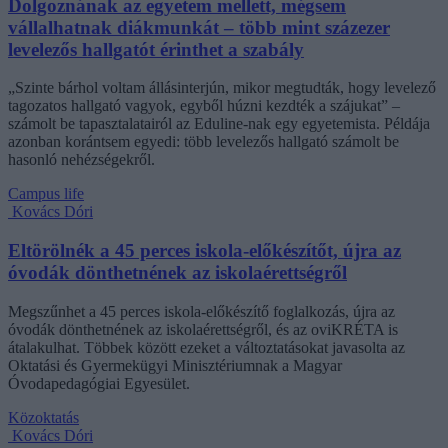
Dolgoznának az egyetem mellett, mégsem
vállalhatnak diákmunkát – több mint százezer
levelezős hallgatót érinthet a szabály
„Szinte bárhol voltam állásinterjún, mikor megtudták, hogy levelező
tagozatos hallgató vagyok, egyből húzni kezdték a szájukat” –
számolt be tapasztalatairól az Eduline-nak egy egyetemista. Példája
azonban korántsem egyedi: több levelezős hallgató számolt be
hasonló nehézségekről.
Campus life
Kovács Dóri
Eltörölnék a 45 perces iskola-előkészítőt, újra az
óvodák dönthetnének az iskolaérettségről
Megszűnhet a 45 perces iskola-előkészítő foglalkozás, újra az
óvodák dönthetnének az iskolaérettségről, és az oviKRÉTA is
átalakulhat. Többek között ezeket a változtatásokat javasolta az
Oktatási és Gyermekügyi Minisztériumnak a Magyar
Óvodapedagógiai Egyesület.
Közoktatás
Kovács Dóri