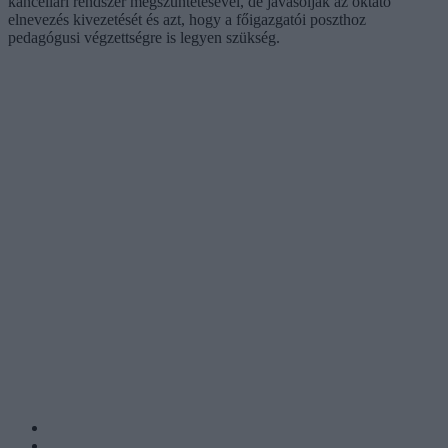
kancellári rendszer megszüntetésével, de javasolják az oktató
elnevezés kivezetését és azt, hogy a főigazgatói poszthoz
pedagógusi végzettségre is legyen szükség.