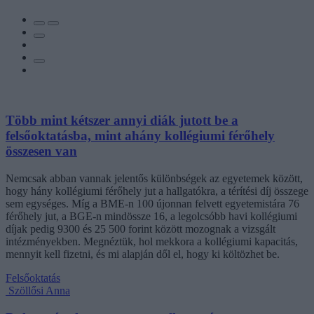
Több mint kétszer annyi diák jutott be a
felsőoktatásba, mint ahány kollégiumi férőhely
összesen van
Nemcsak abban vannak jelentős különbségek az egyetemek között,
hogy hány kollégiumi férőhely jut a hallgatókra, a térítési díj összege
sem egységes. Míg a BME-n 100 újonnan felvett egyetemistára 76
férőhely jut, a BGE-n mindössze 16, a legolcsóbb havi kollégiumi
díjak pedig 9300 és 25 500 forint között mozognak a vizsgált
intézményekben. Megnéztük, hol mekkora a kollégiumi kapacitás,
mennyit kell fizetni, és mi alapján dől el, hogy ki költözhet be.
Felsőoktatás
Szöllősi Anna