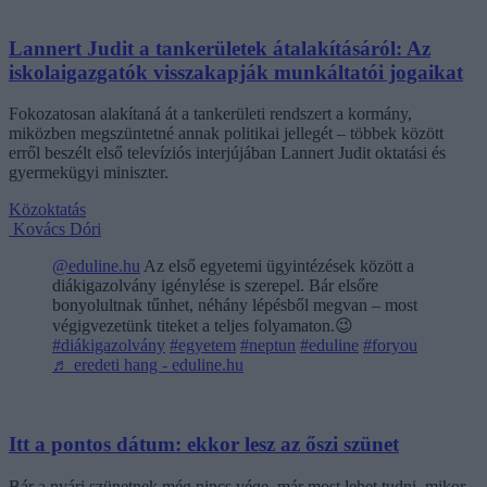
Lannert Judit a tankerületek átalakításáról: Az
iskolaigazgatók visszakapják munkáltatói jogaikat
Fokozatosan alakítaná át a tankerületi rendszert a kormány,
miközben megszüntetné annak politikai jellegét – többek között
erről beszélt első televíziós interjújában Lannert Judit oktatási és
gyermekügyi miniszter.
Közoktatás
Kovács Dóri
@eduline.hu
Az első egyetemi ügyintézések között a
diákigazolvány igénylése is szerepel. Bár elsőre
bonyolultnak tűnhet, néhány lépésből megvan – most
végigvezetünk titeket a teljes folyamaton.😉
#diákigazolvány
#egyetem
#neptun
#eduline
#foryou
♬ eredeti hang - eduline.hu
Itt a pontos dátum: ekkor lesz az őszi szünet
Bár a nyári szünetnek még nincs vége, már most lehet tudni, mikor