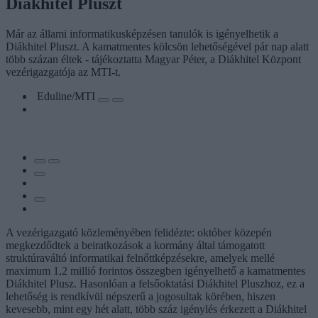
Diákhitel Pluszt
Már az állami informatikusképzésen tanulók is igényelhetik a
Diákhitel Pluszt. A kamatmentes kölcsön lehetőségével pár nap alatt
több százan éltek - tájékoztatta Magyar Péter, a Diákhitel Központ
vezérigazgatója az MTI-t.
Eduline/MTI
A vezérigazgató közleményében felidézte: október közepén
megkezdődtek a beiratkozások a kormány által támogatott
struktúraváltó informatikai felnőttképzésekre, amelyek mellé
maximum 1,2 millió forintos összegben igényelhető a kamatmentes
Diákhitel Plusz. Hasonlóan a felsőoktatási Diákhitel Pluszhoz, ez a
lehetőség is rendkívül népszerű a jogosultak körében, hiszen
kevesebb, mint egy hét alatt, több száz igénylés érkezett a Diákhitel