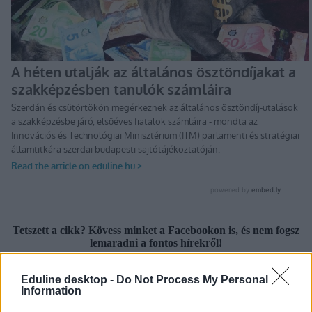
Tetszett a cikk? Kövess minket a Facebookon is, és nem fogsz
lemaradni a fontos hírekről!
Eduline desktop -
Do Not Process My Personal
Information