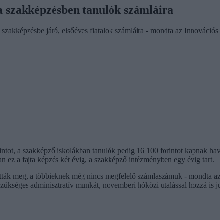
 a szakképzésben tanulók számláira
 szakképzésbe járó, elsőéves fiatalok számláira - mondta az Innovációs 
ot, a szakképző iskolákban tanulók pedig 16 100 forintot kapnak havon
n ez a fajta képzés két évig, a szakképző intézményben egy évig tart.
tták meg, a többieknek még nincs megfelelő számlaszámuk - mondta az 
szükséges adminisztratív munkát, novemberi hóközi utalással hozzá is j