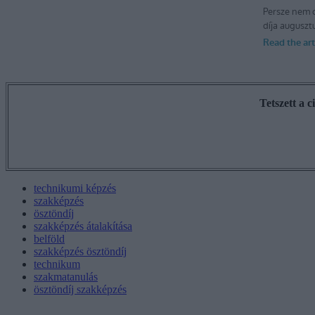
Tetszett a 
technikumi képzés
szakképzés
ösztöndíj
szakképzés átalakítása
belföld
szakképzés ösztöndíj
technikum
szakmatanulás
ösztöndíj szakképzés