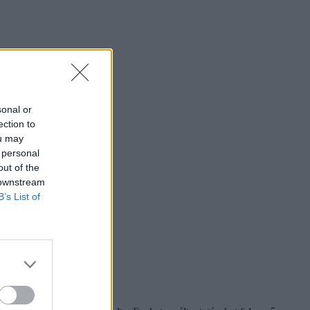
sonal or
ection to
ou may
 personal
out of the
 downstream
B’s List of