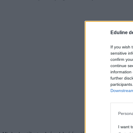
Eduline d
If you wish 
sensitive in
confirm you
continue se
information 
further disc
participants
Downstream 
Persona
I want t