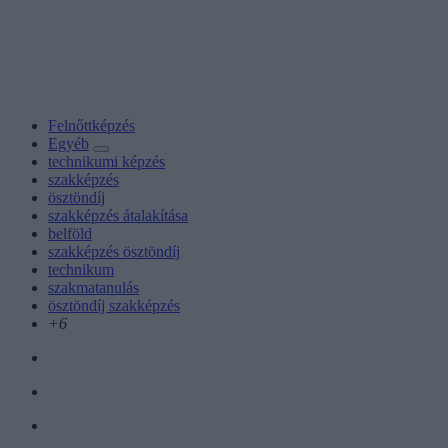
Felnőttképzés
Egyéb
technikumi képzés
szakképzés
ösztöndíj
szakképzés átalakítása
belföld
szakképzés ösztöndíj
technikum
szakmatanulás
ösztöndíj szakképzés
+6