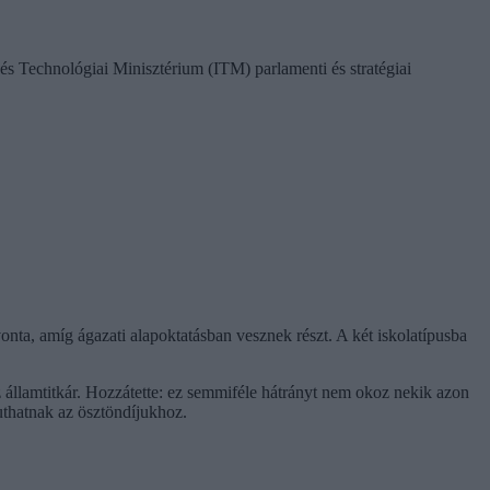
és Technológiai Minisztérium (ITM) parlamenti és stratégiai
ta, amíg ágazati alapoktatásban vesznek részt. A két iskolatípusba
államtitkár. Hozzátette: ez semmiféle hátrányt nem okoz nekik azon
uthatnak az ösztöndíjukhoz.