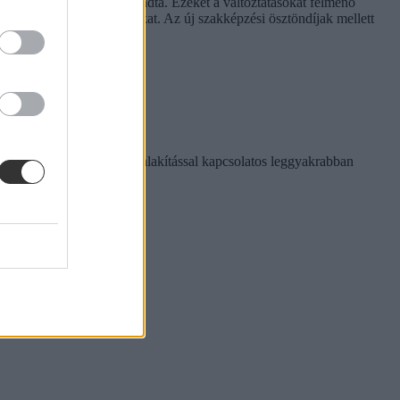
 és szakmát szereztek - mondta. Ezeket a változtatásokat felmenő
dték meg a tanulmányaikat. Az új szakképzési ösztöndíjak mellett
hozzá.
orábban nem létezett. Az átalakítással kapcsolatos leggyakrabban