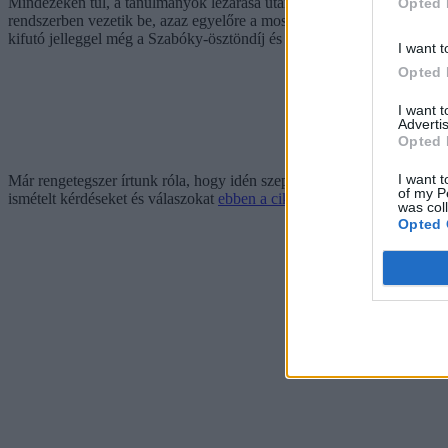
Mindezeken túl, a tanulmányok lezárása után a fiatalok megkaphatják a
Opted 
rendszerben vezetik be, azaz egyelőre a most elsős évfolyamra vona
kifutó jelleggel még a Szabóky-ösztöndíj és a szakképzési HÍD-program 
I want t
Opted 
I want 
Advertis
Opted 
I want t
Már rengetegszer írtunk róla, hogy idén szeptembertől a szakképzési re
of my P
ismételt kérdéseket és válaszokat
ebben a cikkben
összegeztük.
was col
Opted 