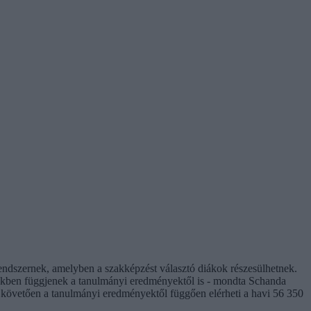
rendszernek, amelyben a szakképzést választó diákok részesülhetnek.
biekben függjenek a tanulmányi eredményektől is - mondta Schanda
 követően a tanulmányi eredményektől függően elérheti a havi 56 350