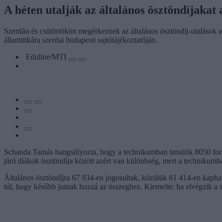
A héten utalják az általános ösztöndíjakat
Szerdán és csütörtökön megérkeznek az általános ösztöndíj-utalások a
államtitkára szerdai budapesti sajtótájékoztatóján.
Eduline/MTI
Schanda Tamás hangsúlyozta, hogy a technikumban tanulók 8050 forint
járó diákok ösztöndíja között azért van különbség, mert a technikumba
Általános ösztöndíjra 67 934-en jogosultak, közülük 61 414-en kapha
túl, hogy később jutnak hozzá az összeghez. Kiemelte: ha elvégzik a 