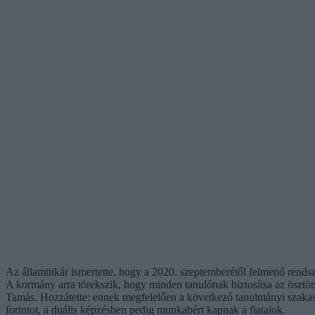
Az államtitkár ismertette, hogy a 2020. szeptemberétől felmenő rends
A kormány arra törekszik, hogy minden tanulónak biztosítsa az ösztö
Tamás. Hozzátette: ennek megfelelően a következő tanulmányi szakasz
forintot, a duális képzésben pedig munkabért kapnak a fiatalok.