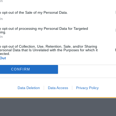
z egyszeri pályakezdési juttatást is, ha sikeresen befejezték a képzést
In
tkoznak, de nem maradnak támogatás nélkül azok sem, akik korábban kez
ösztöndíjasai, 16 696 fiatal, továbbra is kapják a juttatásukat - fűzte 
o opt-out of the Sale of my Personal Data.
In
to opt-out of processing my Personal Data for Targeted
ing.
In
o opt-out of Collection, Use, Retention, Sale, and/or Sharing
ndszer teljesen átalakult, és több olyan szabály lépett életbe, amely k
ersonal Data that Is Unrelated with the Purposes for which it
lected.
Out
CONFIRM
Data Deletion
Data Access
Privacy Policy