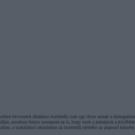
zerben bevezetett általános ösztöndíj csak egy része annak a támogatás
ndíjat, azonban fontos szempont az is, hogy ezek a juttatások a későb
ban, a szakirányú oktatásban az ösztöndíj mértéke az alapozó képzést