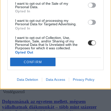
I want to opt-out of the Sale of my
Personal Data.
Opted In
I want to opt-out of processing my
Hana György: „Méltóságot, tekintélyt kell adni az
Personal Data for Targeted Advertising.
Opted In
oktatásról szóló közbeszédnek”
I want to opt-out of Collection, Use,
Az új kormány az elődökétől merőben eltérő kommunikációs
Retention, Sale, and/or Sharing of my
stratégiával kezdte meg működését. Az egyes minisztériumok
Personal Data that Is Unrelated with the
szintjére kiterjesztett hiperaktivitás érezhetően felszabadulást,
Purposes for which it was collected.
optimizmust ébresztett és éltet. Különösen az olyan, korábban porig
Opted Out
alázott ágazatban, mint az oktatás. Ám pontosan ez a lendület az,
ami egy újabb megkerülhetetlen kihívást is előtérbe rántott: az
CONFIRM
érdemi társadalmi egyeztetés ígéretének beváltását, vagy más szóval
„kényszerét”. Ennek, az amúgy pozitív stressznek a kezeléséhez
igyekszem az alábbiakban szempontokat adni. Hana György
humánökológus, közoktatási vezető véleménycikke.
Data Deletion
Data Access
Privacy Policy
Közoktatás
Vendégszerző
Dolgoznának az egyetem mellett, mégsem
vállalhatnak diákmunkát – több mint százezer