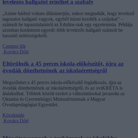
levelezős hallgatót érinthet a szabály
„Szinte bárhol voltam állásinterjún, mikor megtudták, hogy levelező
tagozatos hallgató vagyok, egyből húzni kezdték a szájukat” –
számolt be tapasztalatairól az Eduline-nak egy egyetemista. Példája
azonban korántsem egyedi: több levelezős hallgató számolt be
hasonló nehézségekről.
Campus life
Kovács Dóri
Eltörölnék a 45 perces iskola-előkészítőt, újra az
óvodák dönthetnének az iskolaérettségről
Megszűnhet a 45 perces iskola-előkészítő foglalkozás, újra az
óvodák dönthetnének az iskolaérettségről, és az oviKRÉTA is
átalakulhat. Többek között ezeket a változtatásokat javasolta az
Oktatási és Gyermekügyi Minisztériumnak a Magyar
Óvodapedagógiai Egyesület.
Közoktatás
Kovács Dóri