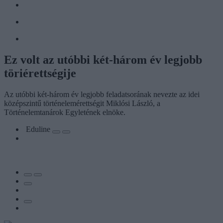
Ez volt az utóbbi két-három év legjobb
töriérettségije
Az utóbbi két-három év legjobb feladatsorának nevezte az idei
középszintű történelemérettségit Miklósi László, a
Történelemtanárok Egyletének elnöke.
Eduline