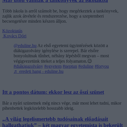
Már úton vannak a tankönyvek az iskolákba
Több iskola is arról számolt be, hogy megérkeztek a tankönyvek,
zajlik azok átvétele és rendszerezése, hogy a szeptemberi
becsengetésre minden készen álljon.
Közoktatás
Kovács Dóri
@eduline.hu
Az első egyetemi ügyintézések között a
diákigazolvány igénylése is szerepel. Bár elsőre
bonyolultnak tűnhet, néhány lépésből megvan – most
végigvezetünk titeket a teljes folyamaton.😉
#diákigazolvány
#egyetem
#neptun
#eduline
#foryou
♬ eredeti hang - eduline.hu
Itt a pontos dátum: ekkor lesz az őszi szünet
Bár a nyári szünetnek még nincs vége, már most lehet tudni, mikor
pihenhettek legközelebb hosszabb ideig.
„A világ legelismertebb tudósainak előadásait
hallgathatjuk” – két magyar egyetemista is bekerült