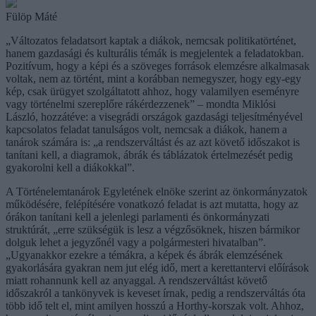
Fülöp Máté
„Változatos feladatsort kaptak a diákok, nemcsak politikatörténet,
hanem gazdasági és kulturális témák is megjelentek a feladatokban.
Pozitívum, hogy a képi és a szöveges források elemzésre alkalmasak
voltak, nem az történt, mint a korábban nemegyszer, hogy egy-egy
kép, csak ürügyet szolgáltatott ahhoz, hogy valamilyen eseményre
vagy történelmi szereplőre rákérdezzenek” – mondta Miklósi
László, hozzátéve: a visegrádi országok gazdasági teljesítményével
kapcsolatos feladat tanulságos volt, nemcsak a diákok, hanem a
tanárok számára is: „a rendszerváltást és az azt követő időszakot is
tanítani kell, a diagramok, ábrák és táblázatok értelmezését pedig
gyakorolni kell a diákokkal”.
A Történelemtanárok Egyletének elnöke szerint az önkormányzatok
működésére, felépítésére vonatkozó feladat is azt mutatta, hogy az
órákon tanítani kell a jelenlegi parlamenti és önkormányzati
struktúrát, „erre szükségük is lesz a végzősöknek, hiszen bármikor
dolguk lehet a jegyzőnél vagy a polgármesteri hivatalban”.
„Ugyanakkor ezekre a témákra, a képek és ábrák elemzésének
gyakorlására gyakran nem jut elég idő, mert a kerettantervi előírások
miatt rohannunk kell az anyaggal. A rendszerváltást követő
időszakról a tankönyvek is keveset írnak, pedig a rendszerváltás óta
több idő telt el, mint amilyen hosszú a Horthy-korszak volt. Ahhoz,