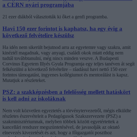
a CERN nyári programjába
21 ezer diákból választották ki őket a genfi programba.
Havi 150 ezer forintot is kaphatsz, ha egy évig a
következő felvételire készülsz
Ha idén nem sikerült bejutnod arra az egyetemre vagy szakra, amit
kinéztél magadnak, vagy anyagi, családi okok miatt eddig nem
tudtál továbbtanulni, még nincs minden veszve. A Budapesti
Corvinus Egyetem Illyés Gyula Programja egy teljes tanéven át segít
felkészülni a következő felvételire – ráadásul havi nettó 150 ezer
forintos támogatást, ingyenes kollégiumot és mentorálást is kapsz.
Mutatjuk a részleteket.
PSZ: a szakképzésben a felelősség mellett hatáskört
is kell adni az iskoláknak
Nem volt közvetlen egyeztetés a törvénytervezetről, mégis elküldte
részletes észrevételeit a Pedagógusok Szakszervezete (PSZ) a
szakminisztériumnak, melyben többek között egyetértettek a
kancellári rendszer megszüntetésével, de javasolják az oktató
elnevezés kivezetését és azt, hogy a főigazgatói poszthoz