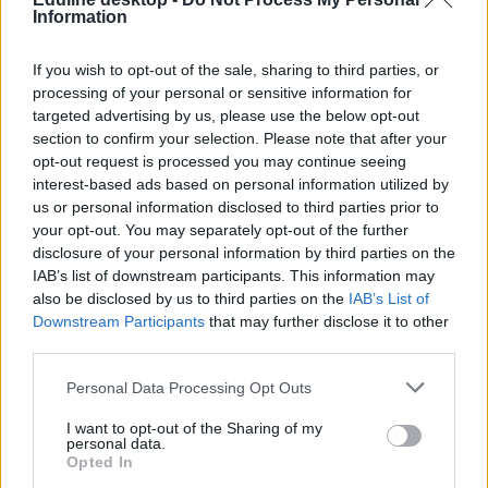
szaktanár által kidolgozott megoldása
Information
Itt van a középszintű töriérettségi második részének nem
hivatalos, szaktanár által kidolgozott megoldása
If you wish to opt-out of the sale, sharing to third parties, or
processing of your personal or sensitive information for
Tetszett a cikk? Kövess minket a Facebookon is, és nem fogsz
targeted advertising by us, please use the below opt-out
lemaradni a fontos hírekről!
section to confirm your selection. Please note that after your
opt-out request is processed you may continue seeing
interest-based ads based on personal information utilized by
us or personal information disclosed to third parties prior to
your opt-out. You may separately opt-out of the further
disclosure of your personal information by third parties on the
érettségi 2014
IAB’s list of downstream participants. This information may
történelem érettségi 2014
also be disclosed by us to third parties on the
IAB’s List of
töri érettségi 2014
érettségi megoldások 2014
Downstream Participants
that may further disclose it to other
történelem érettségi megoldások 2014
third parties.
töri érettségi megoldások 2014
Personal Data Processing Opt Outs
Hozzászólások
I want to opt-out of the Sharing of my
personal data.
Opted In