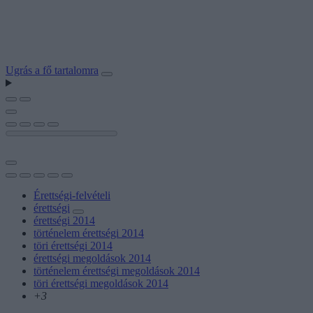
Ugrás a fő tartalomra
Érettségi-felvételi
érettségi
érettségi 2014
történelem érettségi 2014
töri érettségi 2014
érettségi megoldások 2014
történelem érettségi megoldások 2014
töri érettségi megoldások 2014
+3