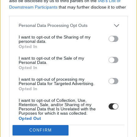
also be disclosed by us to third parties on the
IAB’s List of
Ma a középszintű informatikaérettségivel folytatódnak a vizsgák: itt
Downstream Participants
that may further disclose it to other
megtaláljátok a legfontosabb infókat, és ismét kikérjük a vizsgázók
és a szaktanárok véleményét a feladatokról. A nap támogatását
third parties.
köszönjük az Óbudai Egyetem Neumann János Informatikai
Karának!
Personal Data Processing Opt Outs
Érettségi-felvételi
I want to opt-out of the Sharing of my
Eduline
personal data.
Opted In
I want to opt-out of the Sale of my
Personal Data.
Itt van a latin- és héberérettségi hivatalos megoldása
Opted In
I want to opt-out of processing my
Nyilvánosságra hozta a keddi latin- és héberérettségi hivatalos
Personal Data for Targeted Advertising.
megoldását az Oktatási Hivatal - innen tölthetitek le a feladatsorokat
Opted In
és a javítókulcsot.
I want to opt-out of Collection, Use,
Érettségi-felvételi
Retention, Sale, and/or Sharing of my
Eduline
Personal Data that Is Unrelated with the
Purposes for which it was collected.
Opted Out
CONFIRM
"Egy titkárnőképzőben éreztem magam" - diákok