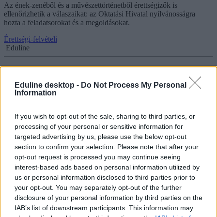
Az ének-zenéből és a művészettörténetből érettségizők is
ellenőrizhetik a válaszaikat: az Oktatási Hivatal nyilvánosságra
hozta a feladatsorokat és a megoldásokat.
Érettségi-felvételi
Eduline
Eduline desktop -
Do Not Process My Personal
Érettségi: mikor derül ki, hány pontot szereztetek az
Information
írásbelin?
If you wish to opt-out of the sale, sharing to third parties, or
Mikor tudják meg az érettségizők, hány pontot szereztek az írásbeli
processing of your personal or sensitive information for
vizsgákon? Újabb olvasói kérdésre válaszolunk.
targeted advertising by us, please use the below opt-out
section to confirm your selection. Please note that after your
Érettségi-felvételi
Eduline
opt-out request is processed you may continue seeing
interest-based ads based on personal information utilized by
us or personal information disclosed to third parties prior to
your opt-out. You may separately opt-out of the further
disclosure of your personal information by third parties on the
Informatikaérettségi: feladatsorok és friss infók itt!
IAB’s list of downstream participants. This information may