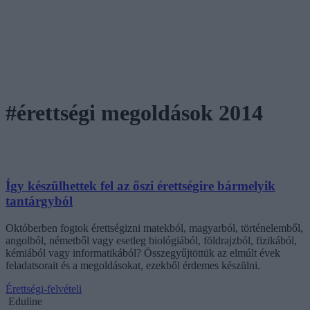
#érettségi megoldások 2014
Így készülhettek fel az őszi érettségire bármelyik
tantárgyból
Októberben fogtok érettségizni matekból, magyarból, történelemből,
angolból, németből vagy esetleg biológiából, földrajzból, fizikából,
kémiából vagy informatikából? Összegyűjtöttük az elmúlt évek
feladatsorait és a megoldásokat, ezekből érdemes készülni.
Érettségi-felvételi
Eduline