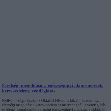
Érettségi megoldások: egészségügyi alapismeretek,
kereskedelem, vendéglátás
Nyilvánosságra hozta az Oktatási Hivatal a közép- és emelt szintű
érettségi megoldásait kereskedelem és marketingből, a vendéglátás
és idegenforgalomból, valamint egészségügyi alapismeretekből. Itt