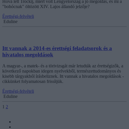
Hová lett Trockij, miért volt Lengyelország a jó megoldás, és mi a
"bohócnak" öltözött XIV. Lajos állandó jelzője?
Érettségi-felvételi
Eduline
Itt vannak a 2014-es érettségi feladatsorok és a
hivatalos megoldások
A magyar-, a matek- és a törivizsgát már letudták az érettségizők, a
következő napokban idegen nyelvekből, természettudományos és
kisebb tárgyakból írásbeliznek. Itt vannak a hivatalos megoldások -
cikkünket folyamatosan frissítjük.
Érettségi-felvételi
Eduline
1
2