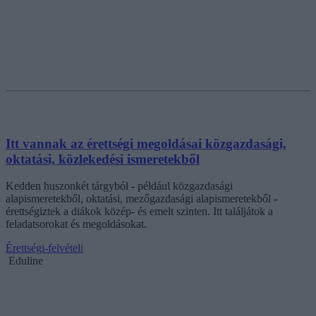
Itt vannak az érettségi megoldásai közgazdasági,
oktatási, közlekedési ismeretekből
Kedden huszonkét tárgyból - például közgazdasági
alapismeretekből, oktatási, mezőgazdasági alapismeretekből -
érettségiztek a diákok közép- és emelt szinten. Itt találjátok a
feladatsorokat és megoldásokat.
Érettségi-felvételi
Eduline