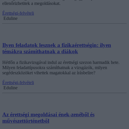
ellenőrizhetitek a megoldásokat.
Érettségi-felvételi
Eduline
Ilyen feladatok lesznek a fizikaérettségin: ilyen
témákra számíthatnak a diákok
Hétfőn a fizikavizsgával indul az érettségi szezon harmadik hete.
Milyen feladattípusokra számíthatnak a vizsgázók, milyen
segédeszközöket vihettek magatokkal az írásbelire?
Érettségi-felvételi
Eduline
Az érettségi megoldásai ének-zenéből és
művészettörténetből