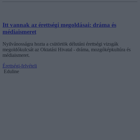
Itt vannak az érettségi megoldásai: dráma és
médiaismeret
Nyilvánosságra hozta a csütörtök délutáni érettségi vizsgák
megoldókulcsát az Oktatási Hivatal - dráma, mozgóképkultúra és
médiaismeret.
Érettségi-felvételi
Eduline