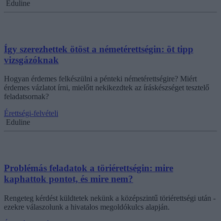
Eduline
Így szerezhettek ötöst a németérettségin: öt tipp
vizsgázóknak
Hogyan érdemes felkészülni a pénteki németérettségire? Miért
érdemes vázlatot írni, mielőtt nekikezdtek az íráskészséget tesztelő
feladatsornak?
Érettségi-felvételi
Eduline
Problémás feladatok a töriérettségin: mire
kaphattok pontot, és mire nem?
Rengeteg kérdést küldtetek nekünk a középszintű töriérettségi után -
ezekre válaszolunk a hivatalos megoldókulcs alapján.