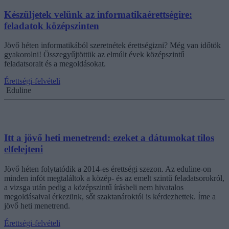
Készüljetek velünk az informatikaérettségire:
feladatok középszinten
Jövő héten informatikából szeretnétek érettségizni? Még van időtök
gyakorolni! Összegyűjtöttük az elmúlt évek középszintű
feladatsorait és a megoldásokat.
Érettségi-felvételi
Eduline
Itt a jövő heti menetrend: ezeket a dátumokat tilos
elfelejteni
Jövő héten folytatódik a 2014-es érettségi szezon. Az eduline-on
minden infót megtaláltok a közép- és az emelt szintű feladatsorokról,
a vizsga után pedig a középszintű írásbeli nem hivatalos
megoldásaival érkezünk, sőt szaktanároktól is kérdezhettek. Íme a
jövő heti menetrend.
Érettségi-felvételi