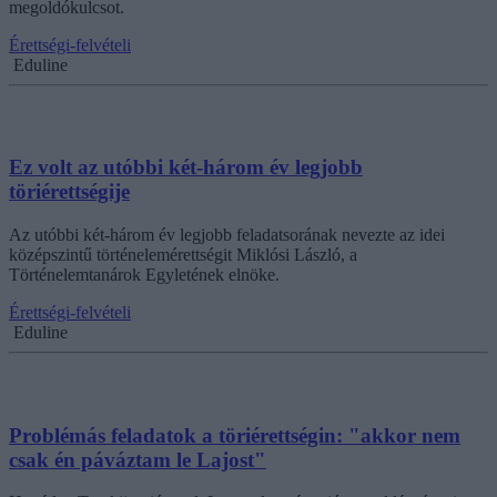
megoldókulcsot.
Érettségi-felvételi
Eduline
Ez volt az utóbbi két-három év legjobb
töriérettségije
Az utóbbi két-három év legjobb feladatsorának nevezte az idei
középszintű történelemérettségit Miklósi László, a
Történelemtanárok Egyletének elnöke.
Érettségi-felvételi
Eduline
Problémás feladatok a töriérettségin: "akkor nem
csak én páváztam le Lajost"