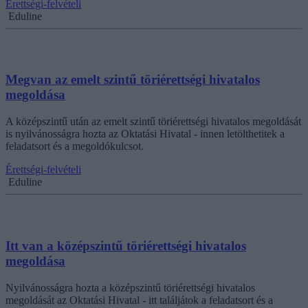
Érettségi-felvételi
Eduline
Megvan az emelt szintű töriérettségi hivatalos
megoldása
A középszintű után az emelt szintű töriérettségi hivatalos megoldását
is nyilvánosságra hozta az Oktatási Hivatal - innen letölthetitek a
feladatsort és a megoldókulcsot.
Érettségi-felvételi
Eduline
Itt van a középszintű töriérettségi hivatalos
megoldása
Nyilvánosságra hozta a középszintű töriérettségi hivatalos
megoldását az Oktatási Hivatal - itt találjátok a feladatsort és a