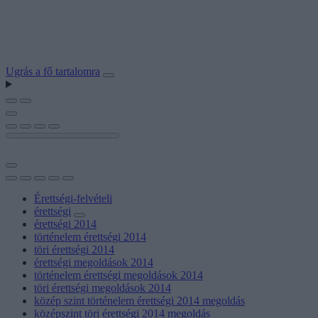
Ugrás a fő tartalomra
Érettségi-felvételi
érettségi
érettségi 2014
történelem érettségi 2014
töri érettségi 2014
érettségi megoldások 2014
történelem érettségi megoldások 2014
töri érettségi megoldások 2014
közép szint történelem érettségi 2014 megoldás
középszint töri érettségi 2014 megoldás