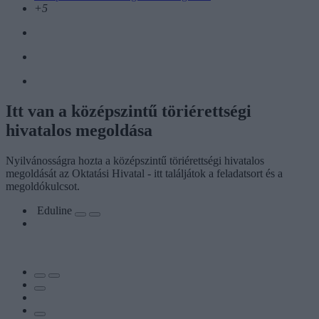
+5
Itt van a középszintű töriérettségi
hivatalos megoldása
Nyilvánosságra hozta a középszintű töriérettségi hivatalos
megoldását az Oktatási Hivatal - itt találjátok a feladatsort és a
megoldókulcsot.
Eduline