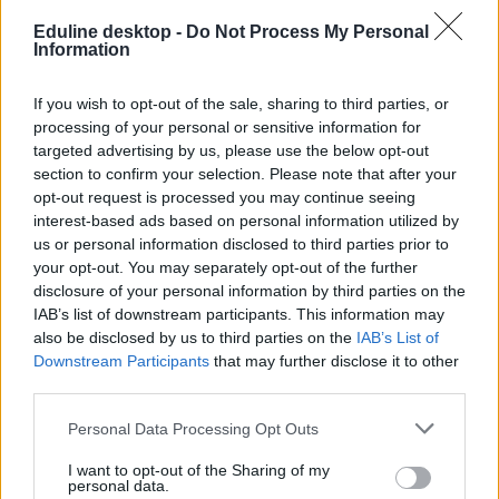
Eduline desktop -
Do Not Process My Personal
Hozzászólások
Information
If you wish to opt-out of the sale, sharing to third parties, or
processing of your personal or sensitive information for
targeted advertising by us, please use the below opt-out
section to confirm your selection. Please note that after your
opt-out request is processed you may continue seeing
interest-based ads based on personal information utilized by
Az iskola mindent mérni akar – csak éppen a
us or personal information disclosed to third parties prior to
tanulás lényegét nem tudja
your opt-out. You may separately opt-out of the further
disclosure of your personal information by third parties on the
Bár az iskola mint intézmény már nagyon régóta velünk van,
IAB’s list of downstream participants. This information may
meglepően meglehetősen rövid múltra tekint vissza az a törekvés,
also be disclosed by us to third parties on the
IAB’s List of
hogy mélyebben megértsük és vizsgáljuk: tulajdonképpen mit is tesz
az iskola a gyerekekkel. Az évszázadok során számtalan nevelési
Downstream Participants
that may further disclose it to other
elmélet és a legkülönbözőbb iskolatípusok jöttek létre, a tanulás
third parties.
alapvető természetéről alkotott képünk mégis gyakran tévutakra
tévedt. Vélemény.
Personal Data Processing Opt Outs
Közoktatás
I want to opt-out of the Sharing of my
Fóti Péter
personal data.