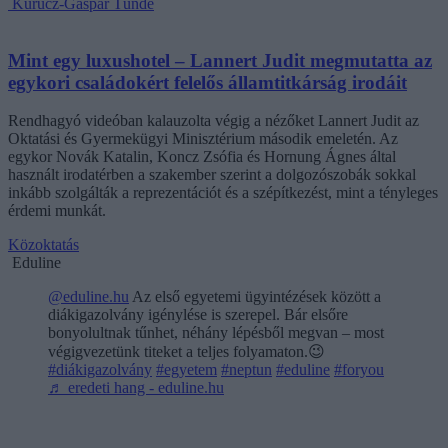
Kurucz-Gáspár Tünde
Mint egy luxushotel – Lannert Judit megmutatta az
egykori családokért felelős államtitkárság irodáit
Rendhagyó videóban kalauzolta végig a nézőket Lannert Judit az
Oktatási és Gyermekügyi Minisztérium második emeletén. Az
egykor Novák Katalin, Koncz Zsófia és Hornung Ágnes által
használt irodatérben a szakember szerint a dolgozószobák sokkal
inkább szolgálták a reprezentációt és a szépítkezést, mint a tényleges
érdemi munkát.
Közoktatás
Eduline
@eduline.hu
Az első egyetemi ügyintézések között a
diákigazolvány igénylése is szerepel. Bár elsőre
bonyolultnak tűnhet, néhány lépésből megvan – most
végigvezetünk titeket a teljes folyamaton.😉
#diákigazolvány
#egyetem
#neptun
#eduline
#foryou
♬ eredeti hang - eduline.hu