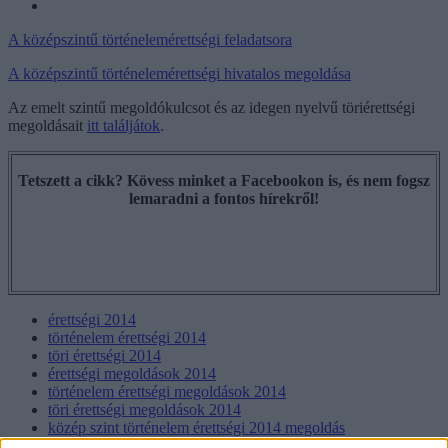
A középszintű történelemérettségi feladatsora
A középszintű történelemérettségi hivatalos megoldása
Az emelt szintű megoldókulcsot és az idegen nyelvű töriérettségi
megoldásait
itt találjátok
.
Tetszett a cikk? Kövess minket a Facebookon is, és nem fogsz
lemaradni a fontos hírekről!
érettségi 2014
történelem érettségi 2014
töri érettségi 2014
érettségi megoldások 2014
történelem érettségi megoldások 2014
töri érettségi megoldások 2014
közép szint történelem érettségi 2014 megoldás
középszint töri érettségi 2014 megoldás