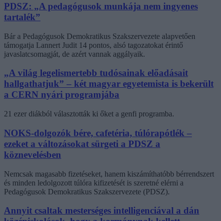
PDSZ: „A pedagógusok munkája nem ingyenes
tartalék”
Bár a Pedagógusok Demokratikus Szakszervezete alapvetően
támogatja Lannert Judit 14 pontos, alsó tagozatokat érintő
javaslatcsomagját, de azért vannak aggályaik.
„A világ legelismertebb tudósainak előadásait
hallgathatjuk” – két magyar egyetemista is bekerült
a CERN nyári programjába
21 ezer diákból választották ki őket a genfi programba.
NOKS-dolgozók bére, cafetéria, túlórapótlék –
ezeket a változásokat sürgeti a PDSZ a
köznevelésben
Nemcsak magasabb fizetéseket, hanem kiszámíthatóbb bérrendszert
és minden ledolgozott túlóra kifizetését is szeretné elérni a
Pedagógusok Demokratikus Szakszervezete (PDSZ).
Annyit csaltak mesterséges intelligenciával a dán