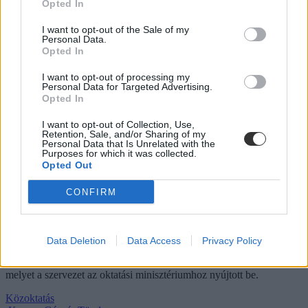
Opted In
Lannert Judit: Rugalmasabb napkezdés, hosszabb
szünetek és több mozgás jöhet az alsó tagozatokban
I want to opt-out of the Sale of my
Personal Data.
szeptembertől
Opted In
Tizennégy pontos szakmai javaslatcsomagot kaptak az általános
I want to opt-out of processing my
iskolák, amelynek célja, hogy csökkenjen az alsó tagozatos diákok
Personal Data for Targeted Advertising.
terhelése, és több idő jusson mozgásra, kreatív tevékenységekre,
Opted In
valamint tapasztalati tanulásra. Az intézmények már a 2026/2027-es
tanévtől alkalmazhatják az ajánlásokat – írta Facebook-oldalán
I want to opt-out of Collection, Use,
Lannert Judit oktatási miniszter.
Retention, Sale, and/or Sharing of my
Personal Data that Is Unrelated with the
Purposes for which it was collected.
Közoktatás
Opted Out
Kurucz-Gáspár Tünde
CONFIRM
Úgy néz ki, mégsem dolgozhatnak
óvodapedagógusként az óvodai nevelők
Kizárólag diplomások lehetnek óvónők, az óvodai nevelőket
Data Deletion
Data Access
Privacy Policy
pedagógiai vagy gyógypedagógiai asszisztensként lehet alkalmazni
a Magyar Óvodapedagógiai Egyesület (MOE) javaslata alapján,
melyet a szervezet az oktatási minisztériumhoz nyújtott be.
Közoktatás