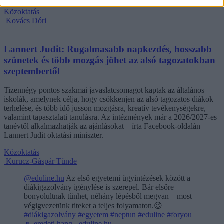
Közoktatás
Kovács Dóri
Lannert Judit: Rugalmasabb napkezdés, hosszabb
szünetek és több mozgás jöhet az alsó tagozatokban
szeptembertől
Tizennégy pontos szakmai javaslatcsomagot kaptak az általános
iskolák, amelynek célja, hogy csökkenjen az alsó tagozatos diákok
terhelése, és több idő jusson mozgásra, kreatív tevékenységekre,
valamint tapasztalati tanulásra. Az intézmények már a 2026/2027-es
tanévtől alkalmazhatják az ajánlásokat – írta Facebook-oldalán
Lannert Judit oktatási miniszter.
Közoktatás
Kurucz-Gáspár Tünde
@eduline.hu
Az első egyetemi ügyintézések között a
diákigazolvány igénylése is szerepel. Bár elsőre
bonyolultnak tűnhet, néhány lépésből megvan – most
végigvezetünk titeket a teljes folyamaton.😉
#diákigazolvány
#egyetem
#neptun
#eduline
#foryou
♬ eredeti hang - eduline.hu