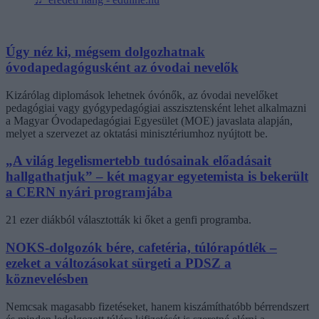
Úgy néz ki, mégsem dolgozhatnak
óvodapedagógusként az óvodai nevelők
Kizárólag diplomások lehetnek óvónők, az óvodai nevelőket
pedagógiai vagy gyógypedagógiai asszisztensként lehet alkalmazni
a Magyar Óvodapedagógiai Egyesület (MOE) javaslata alapján,
melyet a szervezet az oktatási minisztériumhoz nyújtott be.
„A világ legelismertebb tudósainak előadásait
hallgathatjuk” – két magyar egyetemista is bekerült
a CERN nyári programjába
21 ezer diákból választották ki őket a genfi programba.
NOKS-dolgozók bére, cafetéria, túlórapótlék –
ezeket a változásokat sürgeti a PDSZ a
köznevelésben
Nemcsak magasabb fizetéseket, hanem kiszámíthatóbb bérrendszert