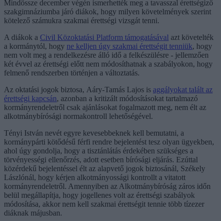
Mindössze december végén ismerhették meg a tavasszal érettségiző
szakgimnáziumba járó diákok, hogy milyen követelmények szerint
kötelező számukra szakmai érettségi vizsgát tenni.
A diákok a
Civil Közoktatási Platform támogatásával
azt követelték
a kormánytól, hogy
ne kelljen úgy szakmai érettségit tenniük
, hogy
nem volt meg a rendelkezésre álló idő a felkészülésre - jellemzően
két évvel az érettségi előtt nem módosíthatnak a szabályokon, hogy
felmenő rendszerben történjen a változtatás.
Az oktatási jogok biztosa, Aáry-Tamás Lajos is
aggályokat talált az
érettségi kapcsán
, azonban a kritizált módosításokat tartalmazó
kormányrendeletről csak ajánlásokat fogalmazott meg, nem élt az
alkotmánybírósági normakontroll lehetőségével.
Tényi István nevét egyre kevesebbeknek kell bemutatni, a
kormánypárti kötődésű férfi rendre bejelentést tesz olyan ügyekben,
ahol úgy gondolja, hogy a tisztánlátás érdekében szükséges a
törvényességi ellenőrzés, adott esetben bírósági eljárás. Ezúttal
közérdekű bejelentéssel élt az alapvető jogok biztosánál, Székely
Lászlónál, hogy kérjen alkotmányossági kontrollt a vitatott
kormányrendeletről. Amennyiben az Alkotmánybíróság záros időn
belül megállapítja, hogy jogellenes volt az érettségi szabályok
módosítása, akkor nem kell szakmai érettségit tennie több tízezer
diáknak májusban.