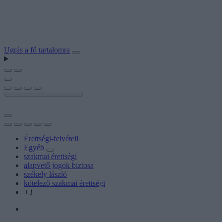
Ugrás a fő tartalomra
Érettségi-felvételi
Egyéb
szakmai érettségi
alapvető jogok biztosa
székely lászló
kötelező szakmai érettségi
+1