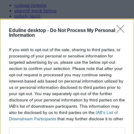
szakmai érettségi
alapvető jogok biztosa
székely lászló
kötelező szakmai érettségi
Eduline desktop -
Do Not Process My Personal
Hozzászólások
Information
If you wish to opt-out of the sale, sharing to third parties, or
processing of your personal or sensitive information for
targeted advertising by us, please use the below opt-out
section to confirm your selection. Please note that after your
opt-out request is processed you may continue seeing
interest-based ads based on personal information utilized by
Mi a baj a 8 osztályos általános iskolával, és mi jöhet
us or personal information disclosed to third parties prior to
helyette?
your opt-out. You may separately opt-out of the further
disclosure of your personal information by third parties on the
A kisiskolák tanárhiánya és a kisgimnáziumok elitképzővé válása
IAB’s list of downstream participants. This information may
nem elszigetelt hibák, hanem a jelenlegi oktatási szerkezet
also be disclosed by us to third parties on the
IAB’s List of
„erővonalai”, amelyek a rendszer gyökeres reformjáért kiáltanak Dr.
Downstream Participants
that may further disclose it to other
Gyarmathy Éva klinikai és neveléslélektani szakpszichológus,
egyetemi tanár szerint.
third parties.