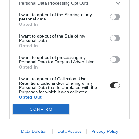
Közoktatás
Personal Data Processing Opt Outs
Kurucz-Gáspár Tünde
I want to opt-out of the Sharing of my
Dolgoznának az egyetem mellett, mégsem
personal data.
Opted In
vállalhatnak diákmunkát – több mint százezer
levelezős hallgatót érinthet a szabály
I want to opt-out of the Sale of my
Personal Data.
„Szinte bárhol voltam állásinterjún, mikor megtudták, hogy levelező
Opted In
tagozatos hallgató vagyok, egyből húzni kezdték a szájukat” –
számolt be tapasztalatairól az Eduline-nak egy egyetemista. Példája
I want to opt-out of processing my
azonban korántsem egyedi: több levelezős hallgató számolt be
Personal Data for Targeted Advertising.
hasonló nehézségekről.
Opted In
Campus life
I want to opt-out of Collection, Use,
Kovács Dóri
Retention, Sale, and/or Sharing of my
Personal Data that Is Unrelated with the
Purposes for which it was collected.
Eltörölnék a 45 perces iskola-előkészítőt, újra az
Opted Out
óvodák dönthetnének az iskolaérettségről
CONFIRM
Megszűnhet a 45 perces iskola-előkészítő foglalkozás, újra az
óvodák dönthetnének az iskolaérettségről, és az oviKRÉTA is
átalakulhat. Többek között ezeket a változtatásokat javasolta az
Oktatási és Gyermekügyi Minisztériumnak a Magyar
Data Deletion
Data Access
Privacy Policy
Óvodapedagógiai Egyesület.