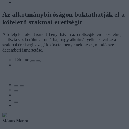
Az alkotmánybíróságon buktathatják el a
kötelező szakmai érettségit
A főfeljelentőként ismert Tényi István az érettségik terén szeretné,
ha tiszta víz kerülne a pohárba, hogy alkotmányellenes volt-e a
szakmai érettségi vizsgák követelményeinek kései, mindössze
decemberi ismertetése.
Eduline
Mónus Márton