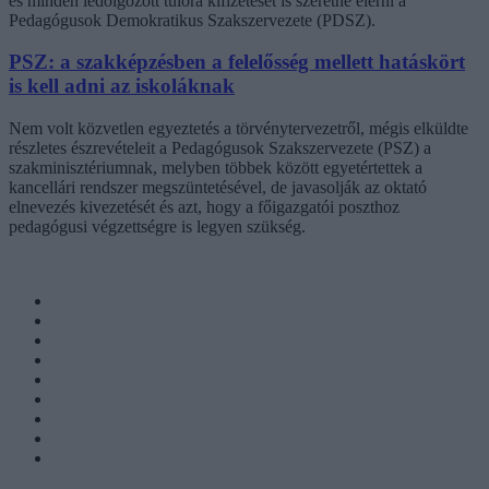
és minden ledolgozott túlóra kifizetését is szeretné elérni a
Pedagógusok Demokratikus Szakszervezete (PDSZ).
PSZ: a szakképzésben a felelősség mellett hatáskört
is kell adni az iskoláknak
Nem volt közvetlen egyeztetés a törvénytervezetről, mégis elküldte
részletes észrevételeit a Pedagógusok Szakszervezete (PSZ) a
szakminisztériumnak, melyben többek között egyetértettek a
kancellári rendszer megszüntetésével, de javasolják az oktató
elnevezés kivezetését és azt, hogy a főigazgatói poszthoz
pedagógusi végzettségre is legyen szükség.