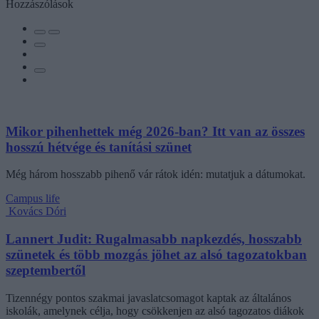
Hozzászólások
Mikor pihenhettek még 2026-ban? Itt van az összes
hosszú hétvége és tanítási szünet
Még három hosszabb pihenő vár rátok idén: mutatjuk a dátumokat.
Campus life
Kovács Dóri
Lannert Judit: Rugalmasabb napkezdés, hosszabb
szünetek és több mozgás jöhet az alsó tagozatokban
szeptembertől
Tizennégy pontos szakmai javaslatcsomagot kaptak az általános
iskolák, amelynek célja, hogy csökkenjen az alsó tagozatos diákok