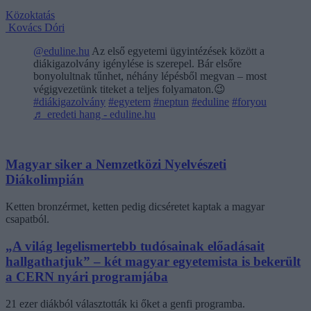
Közoktatás
Kovács Dóri
@eduline.hu
Az első egyetemi ügyintézések között a
diákigazolvány igénylése is szerepel. Bár elsőre
bonyolultnak tűnhet, néhány lépésből megvan – most
végigvezetünk titeket a teljes folyamaton.😉
#diákigazolvány
#egyetem
#neptun
#eduline
#foryou
♬ eredeti hang - eduline.hu
Magyar siker a Nemzetközi Nyelvészeti
Diákolimpián
Ketten bronzérmet, ketten pedig dicséretet kaptak a magyar
csapatból.
„A világ legelismertebb tudósainak előadásait
hallgathatjuk” – két magyar egyetemista is bekerült
a CERN nyári programjába
21 ezer diákból választották ki őket a genfi programba.