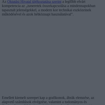
Az
Oktatási Hivatal tájékoztatása szerint
a legfőbb elvárt
kompetencia az „ismeretek összekapcsolása a mindennapokban
tapasztalt jelenségekkel, a modern kor technikai eszközeinek
működésével és azok hétköznapi használatával”.
Emellett kiemelt szerepet kap a grafikonok, ábrák elemzése, az
alapvető számítások elvégzése, valamint a tudományos és