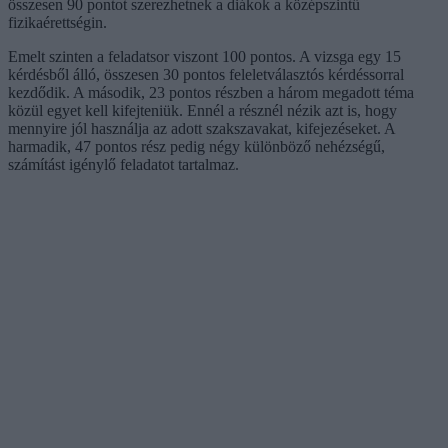
összesen 90 pontot szerezhetnek a diákok a középszintű
fizikaérettségin.
Emelt szinten a feladatsor viszont 100 pontos. A vizsga egy 15
kérdésből álló, összesen 30 pontos feleletválasztós kérdéssorral
kezdődik. A második, 23 pontos részben a három megadott téma
közül egyet kell kifejteniük. Ennél a résznél nézik azt is, hogy
mennyire jól használja az adott szakszavakat, kifejezéseket. A
harmadik, 47 pontos rész pedig négy különböző nehézségű,
számítást igénylő feladatot tartalmaz.