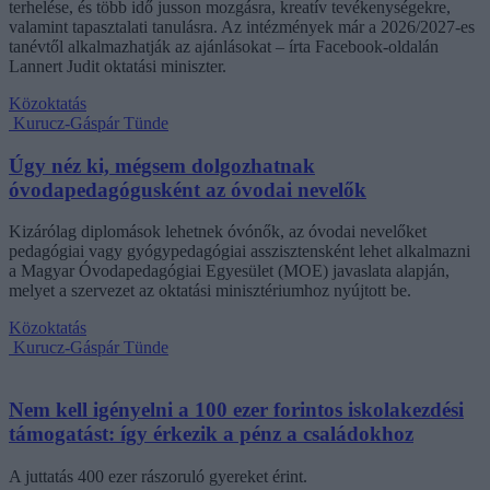
terhelése, és több idő jusson mozgásra, kreatív tevékenységekre,
valamint tapasztalati tanulásra. Az intézmények már a 2026/2027-es
tanévtől alkalmazhatják az ajánlásokat – írta Facebook-oldalán
Lannert Judit oktatási miniszter.
Közoktatás
Kurucz-Gáspár Tünde
Úgy néz ki, mégsem dolgozhatnak
óvodapedagógusként az óvodai nevelők
Kizárólag diplomások lehetnek óvónők, az óvodai nevelőket
pedagógiai vagy gyógypedagógiai asszisztensként lehet alkalmazni
a Magyar Óvodapedagógiai Egyesület (MOE) javaslata alapján,
melyet a szervezet az oktatási minisztériumhoz nyújtott be.
Közoktatás
Kurucz-Gáspár Tünde
Nem kell igényelni a 100 ezer forintos iskolakezdési
támogatást: így érkezik a pénz a családokhoz
A juttatás 400 ezer rászoruló gyereket érint.