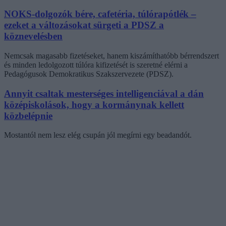
NOKS-dolgozók bére, cafetéria, túlórapótlék –
ezeket a változásokat sürgeti a PDSZ a
köznevelésben
Nemcsak magasabb fizetéseket, hanem kiszámíthatóbb bérrendszert
és minden ledolgozott túlóra kifizetését is szeretné elérni a
Pedagógusok Demokratikus Szakszervezete (PDSZ).
Annyit csaltak mesterséges intelligenciával a dán
középiskolások, hogy a kormánynak kellett
közbelépnie
Mostantól nem lesz elég csupán jól megírni egy beadandót.