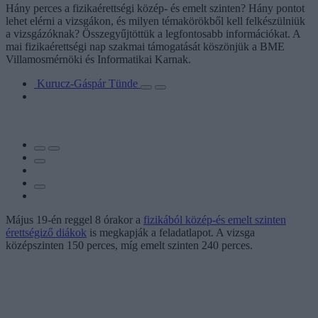
Hány perces a fizikaérettségi közép- és emelt szinten? Hány pontot
lehet elérni a vizsgákon, és milyen témakörökből kell felkészülniük
a vizsgázóknak? Összegyűjtöttük a legfontosabb információkat. A
mai fizikaérettségi nap szakmai támogatását köszönjük a BME
Villamosmérnöki és Informatikai Karnak.
Kurucz-Gáspár Tünde
Május 19-én reggel 8 órakor a
fizikából közép-és emelt szinten
érettségiző diákok
is megkapják a feladatlapot. A vizsga
középszinten 150 perces, míg emelt szinten 240 perces.