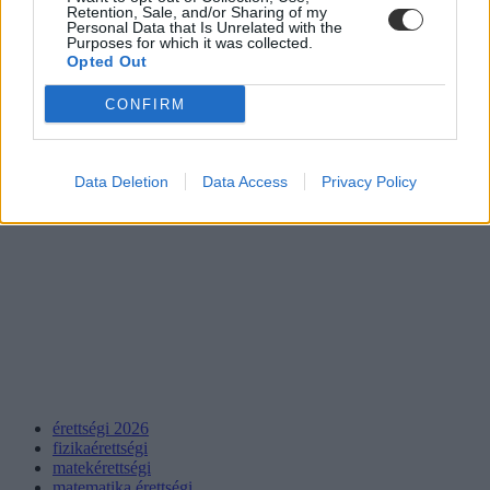
Retention, Sale, and/or Sharing of my
jelentős része úgy érezte, hogy a feladatsor megterhelő volt, és az
Personal Data that Is Unrelated with the
eredményük akár a továbbtanulási terveiket is veszélybe sodorhatja.
Purposes for which it was collected.
Opted Out
CONFIRM
Data Deletion
Data Access
Privacy Policy
érettségi 2026
fizikaérettségi
matekérettségi
matematika érettségi