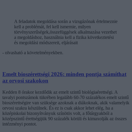
A feladatok megoldása során a vizsgázónak értelmeznie
kell a problémát, fel kell ismernie, milyen
törvényszerűségek,összefüggések alkalmazása vezethet
a megoldáshoz, használnia kell a fizika következtetési
és megoldási módszereit, eljárásait
- olvasható a követelményekben.
Emelt bioszérettségi 2026: minden pontja számíthat
az orvosi szakokon
Kedden 8 órakor kezdődik az emelt szintű biológiaérettségi. A
tavalyi pontszámok tükrében legalább 60-70 százalékos emelt szintű
bioszérettségire van szüksége azoknak a diákoknak, akik valamelyik
orvosi szakra készülnek. És ez is csak akkor lehet elég, ha a
középiskolai bizonyítványuk színötös volt, a főtárgyakból a
középszintű érettségijük 90 százalék körüli és kimaxolják az összes
intézményi pontot.