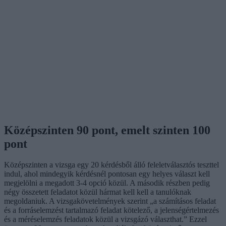
Középszinten 90 pont, emelt szinten 100
pont
Középszinten a vizsga egy 20 kérdésből álló feleletválasztós teszttel
indul, ahol mindegyik kérdésnél pontosan egy helyes választ kell
megjelölni a megadott 3-4 opció közül. A második részben pedig
négy összetett feladatot közül hármat kell kell a tanulóknak
megoldaniuk. A vizsgakövetelmények szerint „a számításos feladat
és a forráselemzést tartalmazó feladat kötelező, a jelenségértelmezés
és a méréselemzés feladatok közül a vizsgázó választhat.” Ezzel