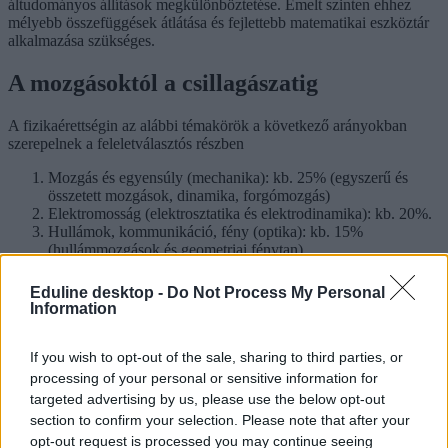
áltudományos állítások megkülönböztetése. Emelt szinten ehhez
mélyebb összefüggések átlátása és fejlettebb matematikai eszköztár
alkalmazása szükséges.
A mozgásoktól a csillagászatig
A fizikaérettségin az alábbi témakörök a következő arányokban
szerepelnek a feleletválasztós részben
Mozgás és egyensúly (mechanika): kb. 25% (egyszerű és
összetett mozgások, dinamika, forgómozgás)
Elektromosság (elektrosztatika és elektrodinamika): kb. 20%.
Hullámok, kommunikáció, fény (optika): kb. 15%
(hullámmozgások és geometriai fénytan).
Energia, munka, hő (termodinamika): kb. 10% (gáztörvények,
halmazállapot-változások, főtételek).
Eduline desktop -
Do Not Process My Personal
Víz, levegő, környezet: kb. 10% (hidrosztatikai nyomás,
Information
felhajtóerő, környezeti kérdések).
Atomfizika, magfizika: kb. 10% (a mikrovilág
törvényszerűségei, radioaktivitás).
If you wish to opt-out of the sale, sharing to third parties, or
A Világegyetem megismerése: kb. 10% (csillagászat és
processing of your personal or sensitive information for
fizikatörténet).
targeted advertising by us, please use the below opt-out
section to confirm your selection. Please note that after your
Ezeket a segédeszközöket lehet használni
opt-out request is processed you may continue seeing