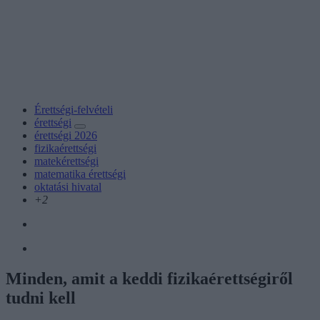
Érettségi-felvételi
érettségi
érettségi 2026
fizikaérettségi
matekérettségi
matematika érettségi
oktatási hivatal
+2
Minden, amit a keddi fizikaérettségiről
tudni kell