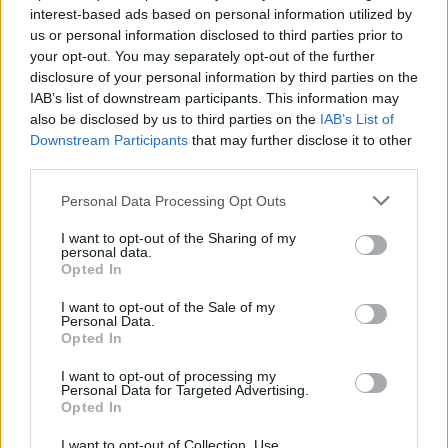
interest-based ads based on personal information utilized by
Közép- és emelt szinten egyaránt az alábbi segédeszközöket lehet
us or personal information disclosed to third parties prior to
használni az írásbeli vizsga során, melyeket a vizsgázóknak kell
your opt-out. You may separately opt-out of the further
magukkal hozniuk:
disclosure of your personal information by third parties on the
IAB’s list of downstream participants. This information may
Négyjegyű függvénytáblázat, amely nem tartalmazhat
semmilyen saját kézzel írt bejegyzést vagy kiegészítést. Nem
also be disclosed by us to third parties on the
IAB’s List of
lehet benne post-it és könyvjelző sem.
Downstream Participants
that may further disclose it to other
Olyan számológép, amely szöveges adatok tárolására és
third parties.
megjelenítésére, valamint grafikus ábrázolásra és
programozásra nem alkalmas.
Personal Data Processing Opt Outs
Az ábrák készítéséhez szükséges vonalzó, körző és szögmérő.
I want to opt-out of the Sharing of my
Fontos azt is kiemelni, hogy a műszaki területeke mellett az emelt
personal data.
szintű fizikaérettségi
az orvosin is felvételi követelmény lehet
, ha
Opted In
valaki kémia helyett választja. Az írásbelik kedden 14 órakor a
mozgókép és médiaismerettel folytatódnak.
I want to opt-out of the Sale of my
Personal Data.
Opted In
Az emelt szintű kémiaérettségi után többen is úgy
I want to opt-out of processing my
érzik, hogy elúszott az orvosi egyetem
Personal Data for Targeted Advertising.
Opted In
Elsősorban a nehéz számolási feladatok miatt érkeztek kritikus
I want to opt-out of Collection, Use,
visszajelzések az idei emelt szintű kémiaérettségi után. A vizsgázók