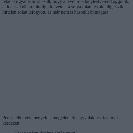
feladat ugyanis arról szólt, hogy a levélíró a lánytestvéréért aggódik,
akit a családban mindig kinevettek a súlya miatt, és aki alig eszik,
hirtelen sokat lefogyott, és már nem is hasonlít önmagára.
Persze ellenvélemények is megjelentek, egyvalaki csak annyit
kérdezett: