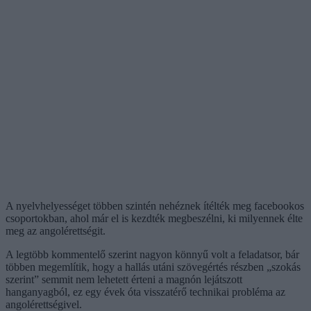
A nyelvhelyességet többen szintén nehéznek ítélték meg facebookos
csoportokban, ahol már el is kezdték megbeszélni, ki milyennek élte
meg az angolérettségit.
A legtöbb kommentelő szerint nagyon könnyű volt a feladatsor, bár
többen megemlítik, hogy a hallás utáni szövegértés részben „szokás
szerint” semmit nem lehetett érteni a magnón lejátszott
hanganyagból, ez egy évek óta visszatérő technikai probléma az
angolérettségivel.