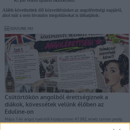
Ki jön velem újraírni októberben?
Alább követhetitek élő közvetítésünket az angolérettségi napjáról,
ahol már a nem hivatalos megoldásokat is láthatjátok: