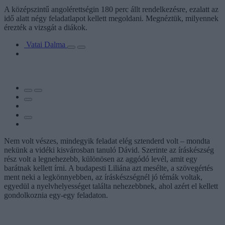
A középszintű angolérettségin 180 perc állt rendelkezésre, ezalatt az
idő alatt négy feladatlapot kellett megoldani. Megnéztük, milyennek
érezték a vizsgát a diákok.
Vatai Dalma
Nem volt vészes, mindegyik feladat elég sztenderd volt – mondta
nekünk a vidéki kisvárosban tanuló Dávid. Szerinte az íráskészség
rész volt a legnehezebb, különösen az aggódó levél, amit egy
barátnak kellett írni. A budapesti Liliána azt mesélte, a szövegértés
ment neki a legkönnyebben, az íráskészségnél jó témák voltak,
egyedül a nyelvhelyességet találta nehezebbnek, ahol azért el kellett
gondolkoznia egy-egy feladaton.