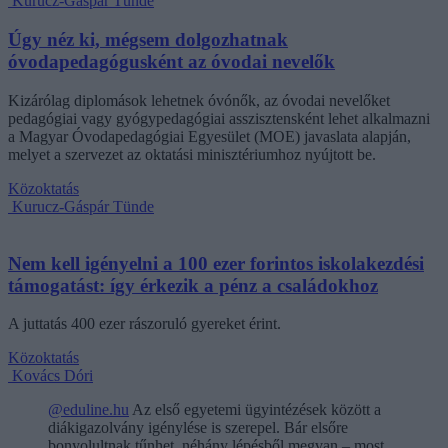
Kurucz-Gáspár Tünde
Úgy néz ki, mégsem dolgozhatnak
óvodapedagógusként az óvodai nevelők
Kizárólag diplomások lehetnek óvónők, az óvodai nevelőket
pedagógiai vagy gyógypedagógiai asszisztensként lehet alkalmazni
a Magyar Óvodapedagógiai Egyesület (MOE) javaslata alapján,
melyet a szervezet az oktatási minisztériumhoz nyújtott be.
Közoktatás
Kurucz-Gáspár Tünde
Nem kell igényelni a 100 ezer forintos iskolakezdési
támogatást: így érkezik a pénz a családokhoz
A juttatás 400 ezer rászoruló gyereket érint.
Közoktatás
Kovács Dóri
@eduline.hu
Az első egyetemi ügyintézések között a
diákigazolvány igénylése is szerepel. Bár elsőre
bonyolultnak tűnhet, néhány lépésből megvan – most