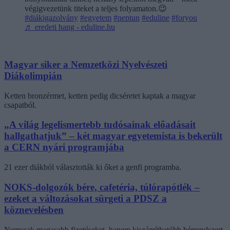
végigvezetünk titeket a teljes folyamaton.😉
#diákigazolvány
#egyetem
#neptun
#eduline
#foryou
♬ eredeti hang - eduline.hu
Magyar siker a Nemzetközi Nyelvészeti
Diákolimpián
Ketten bronzérmet, ketten pedig dicséretet kaptak a magyar
csapatból.
„A világ legelismertebb tudósainak előadásait
hallgathatjuk” – két magyar egyetemista is bekerült
a CERN nyári programjába
21 ezer diákból választották ki őket a genfi programba.
NOKS-dolgozók bére, cafetéria, túlórapótlék –
ezeket a változásokat sürgeti a PDSZ a
köznevelésben
Nemcsak magasabb fizetéseket, hanem kiszámíthatóbb bérrendszert