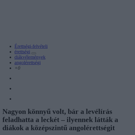
Érettségi-felvételi
érettségi
diákvélemények
angolérettségi
+0
Nagyon könnyű volt, bár a levélírás
feladhatta a leckét – ilyennek látták a
diákok a középszintű angolérettségit