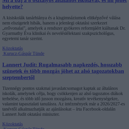
Mi a baj a 8 osztályos általános iskolával, és mi jöhet
helyette?
A kisiskolák tanárhiánya és a kisgimnáziumok elitképzővé válása
nem elszigetelt hibák, hanem a jelenlegi oktatási szerkezet
„erővonalai”, amelyek a rendszer gyökeres reformjáért kiáltanak Dr.
Gyarmathy Éva klinikai és neveléslélektani szakpszichológus,
egyetemi tanár szerint.
Közoktatás
Kurucz-Gáspár Tünde
Lannert Judit: Rugalmasabb napkezdés, hosszabb
szünetek és több mozgás jöhet az alsó tagozatokban
szeptembertől
Tizennégy pontos szakmai javaslatcsomagot kaptak az általános
iskolák, amelynek célja, hogy csökkenjen az alsó tagozatos diákok
terhelése, és több idő jusson mozgásra, kreatív tevékenységekre,
valamint tapasztalati tanulásra. Az intézmények már a 2026/2027-es
tanévtől alkalmazhatják az ajánlásokat – írta Facebook-oldalán
Lannert Judit oktatási miniszter.
Közoktatás