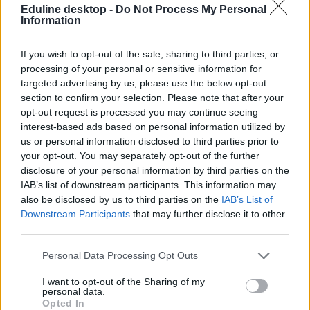
Eduline desktop -
Do Not Process My Personal
Information
If you wish to opt-out of the sale, sharing to third parties, or
Angolérettségi 2026
processing of your personal or sensitive information for
-
Minden, amit a csütörtöki angolérettségiről tudni érdemes
targeted advertising by us, please use the below opt-out
-
Állatjólét és Monet festményei – ilyen szövegértési feladatokat
kaptak a diákok az angolérettségin középszinten
section to confirm your selection. Please note that after your
-
A botrányhős Roald Dahlról is kérdeznek az angolérettségin
opt-out request is processed you may continue seeing
-
Segítőkutya és egy fura ausztrál szokás - ezek vannak az
interest-based ads based on personal information utilized by
angolérettségi nyelvhelyességi részében
us or personal information disclosed to third parties prior to
-
Nehezebbnek tűnik, mint a tavalyi - ilyennek látta a szaktanár az
your opt-out. You may separately opt-out of the further
angolérettségi első két részét
disclosure of your personal information by third parties on the
-
Ronald Reagan viccei és a világ legidősebb, fogságban élő
gorillája - ilyen szövegek vannak a középszintű angolérettségi hallás
IAB’s list of downstream participants. This information may
utáni szövegértésében
also be disclosed by us to third parties on the
IAB’s List of
Downstream Participants
that may further disclose it to other
Nyitókép: Diákok a középszintű történelem érettségi vizsgán a Budai
third parties.
Ciszterci Szent Imre Gimnáziumban 2026. május 6-án. Forrás: MTI
/ Hegedűs Róbert
Personal Data Processing Opt Outs
I want to opt-out of the Sharing of my
personal data.
Opted In