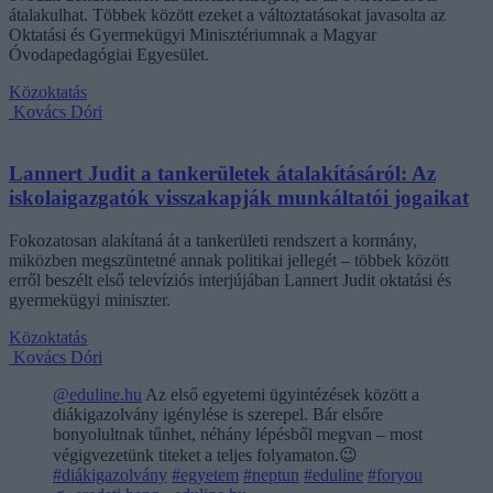
átalakulhat. Többek között ezeket a változtatásokat javasolta az
Oktatási és Gyermekügyi Minisztériumnak a Magyar
Óvodapedagógiai Egyesület.
Közoktatás
Kovács Dóri
Lannert Judit a tankerületek átalakításáról: Az
iskolaigazgatók visszakapják munkáltatói jogaikat
Fokozatosan alakítaná át a tankerületi rendszert a kormány,
miközben megszüntetné annak politikai jellegét – többek között
erről beszélt első televíziós interjújában Lannert Judit oktatási és
gyermekügyi miniszter.
Közoktatás
Kovács Dóri
@eduline.hu
Az első egyetemi ügyintézések között a
diákigazolvány igénylése is szerepel. Bár elsőre
bonyolultnak tűnhet, néhány lépésből megvan – most
végigvezetünk titeket a teljes folyamaton.😉
#diákigazolvány
#egyetem
#neptun
#eduline
#foryou