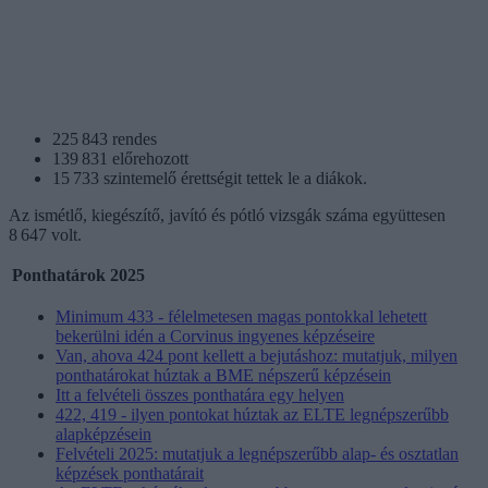
225 843 rendes
139 831 előrehozott
15 733 szintemelő érettségit tettek le a diákok.
Az ismétlő, kiegészítő, javító és pótló vizsgák száma együttesen
8 647 volt.
Ponthatárok 2025
Minimum 433 - félelmetesen magas pontokkal lehetett
bekerülni idén a Corvinus ingyenes képzéseire
Van, ahova 424 pont kellett a bejutáshoz: mutatjuk, milyen
ponthatárokat húztak a BME népszerű képzésein
Itt a felvételi összes ponthatára egy helyen
422, 419 - ilyen pontokat húztak az ELTE legnépszerűbb
alapképzésein
Felvételi 2025: mutatjuk a legnépszerűbb alap- és osztatlan
képzések ponthatárait