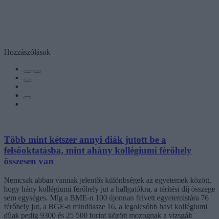
Hozzászólások
Több mint kétszer annyi diák jutott be a
felsőoktatásba, mint ahány kollégiumi férőhely
összesen van
Nemcsak abban vannak jelentős különbségek az egyetemek között,
hogy hány kollégiumi férőhely jut a hallgatókra, a térítési díj összege
sem egységes. Míg a BME-n 100 újonnan felvett egyetemistára 76
férőhely jut, a BGE-n mindössze 16, a legolcsóbb havi kollégiumi
díjak pedig 9300 és 25 500 forint között mozognak a vizsgált