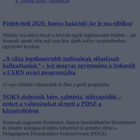
♬ eredeti hang - eduline.hu
Pótfelvételi 2026: fontos határidő jár le ma éjfélkor
Néhány óra múlva bezár a felvi.hu egyik legfontosabb felülete – aki
lemarad, annak idén már nem lesz újabb esélye szeptemberben
egyetemet kezdeni.
„A világ legelismertebb tudósainak előadásait
hallgathatjuk” – két magyar egyetemista is bekerült
a CERN nyári programjába
21 ezer diákból választották ki őket a genfi programba.
NOKS-dolgozók bére, cafetéria, túlórapótlék –
ezeket a változásokat sürgeti a PDSZ a
köznevelésben
Nemcsak magasabb fizetéseket, hanem kiszámíthatóbb bérrendszert
és minden ledolgozott túlóra kifizetését is szeretné elérni a
Pedagógusok Demokratikus Szakszervezete (PDSZ).