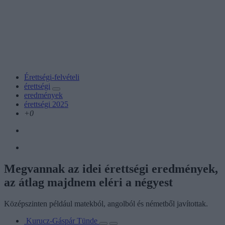
Érettségi-felvételi
érettségi
eredmények
érettségi 2025
+0
Megvannak az idei érettségi eredmények,
az átlag majdnem eléri a négyest
Középszinten például matekból, angolból és németből javítottak.
Kurucz-Gáspár Tünde