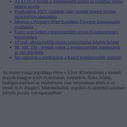
Az ELTE-n húzták a legmagasabb pontot az osztatlan jogász
szakok között
Ponthatárok 2025: mutatjuk, hány ponttal lehetett bejutni
pszichológia alapszakra
Megvan a Pázmány Péter Katolikus Egyetem legmagasabb
ponthatára
Ennyi pont kellett a legnépszerűbb orvosi és egészségügyi
képzésekhez
10 szak, ahova extrém magas pontszámmal lehetett bejutni
98, 100, 104 - ilyenek voltak a legalacsonyabb ponthatárok
az idei felvételin
Így alakultak a ponthatárok a Károli legnépszerűbb szakjain
Az összes vizsga jegyátlaga elérte a 3,9-et. Középszinten a kiemelt
tárgyak (magyar nyelv és irodalom, történelem, fizika, kémia,
biológia) esetében az eredmények csak minimálisan tértek el az
elmúlt öt év átlagától. Matematikából, angolból és németből azonban
jelentős javulás volt tapasztalható.