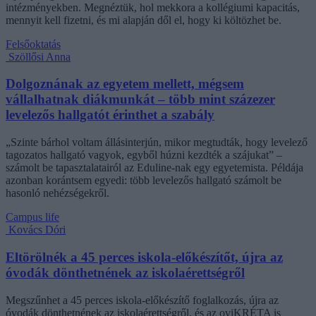
intézményekben. Megnéztük, hol mekkora a kollégiumi kapacitás,
mennyit kell fizetni, és mi alapján dől el, hogy ki költözhet be.
Felsőoktatás
Szöllősi Anna
Dolgoznának az egyetem mellett, mégsem
vállalhatnak diákmunkát – több mint százezer
levelezős hallgatót érinthet a szabály
„Szinte bárhol voltam állásinterjún, mikor megtudták, hogy levelező
tagozatos hallgató vagyok, egyből húzni kezdték a szájukat” –
számolt be tapasztalatairól az Eduline-nak egy egyetemista. Példája
azonban korántsem egyedi: több levelezős hallgató számolt be
hasonló nehézségekről.
Campus life
Kovács Dóri
Eltörölnék a 45 perces iskola-előkészítőt, újra az
óvodák dönthetnének az iskolaérettségről
Megszűnhet a 45 perces iskola-előkészítő foglalkozás, újra az
óvodák dönthetnének az iskolaérettségről, és az oviKRÉTA is