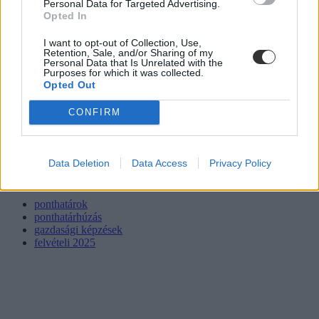
Personal Data for Targeted Advertising.
Opted In
I want to opt-out of Collection, Use,
Retention, Sale, and/or Sharing of my
Personal Data that Is Unrelated with the
Purposes for which it was collected.
Opted Out
CONFIRM
Data Deletion
Data Access
Privacy Policy
ponthatárok
ponthatárhúzás
gazdasági képzések
felvételi 2025