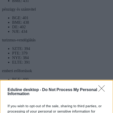
BME: 431
pénzügy és számvitel
BGE: 401
BME: 438
DE: 402
NJE: 434
turizmus-vendéglátás
SZTE: 394
PTE: 379
NYE: 384
ELTE: 391
emberi erőforrások
BGE: 400
EKKE: 393
MATE: 366
Eduline desktop -
Do Not Process My Personal
ME: 392
Information
If you wish to opt-out of the sale, sharing to third parties, or
processing of your personal or sensitive information for