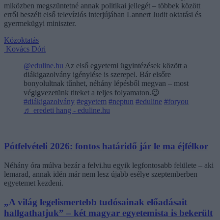
miközben megszüntetné annak politikai jellegét – többek között
erről beszélt első televíziós interjújában Lannert Judit oktatási és
gyermekügyi miniszter.
Közoktatás
Kovács Dóri
@eduline.hu
Az első egyetemi ügyintézések között a
diákigazolvány igénylése is szerepel. Bár elsőre
bonyolultnak tűnhet, néhány lépésből megvan – most
végigvezetünk titeket a teljes folyamaton.😉
#diákigazolvány
#egyetem
#neptun
#eduline
#foryou
♬ eredeti hang - eduline.hu
Pótfelvételi 2026: fontos határidő jár le ma éjfélkor
Néhány óra múlva bezár a felvi.hu egyik legfontosabb felülete – aki
lemarad, annak idén már nem lesz újabb esélye szeptemberben
egyetemet kezdeni.
„A világ legelismertebb tudósainak előadásait
hallgathatjuk” – két magyar egyetemista is bekerült