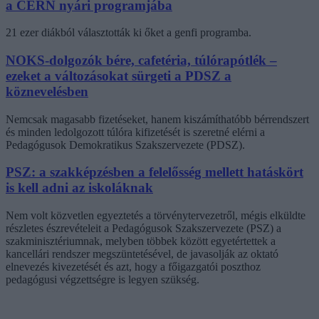
a CERN nyári programjába
21 ezer diákból választották ki őket a genfi programba.
NOKS-dolgozók bére, cafetéria, túlórapótlék –
ezeket a változásokat sürgeti a PDSZ a
köznevelésben
Nemcsak magasabb fizetéseket, hanem kiszámíthatóbb bérrendszert
és minden ledolgozott túlóra kifizetését is szeretné elérni a
Pedagógusok Demokratikus Szakszervezete (PDSZ).
PSZ: a szakképzésben a felelősség mellett hatáskört
is kell adni az iskoláknak
Nem volt közvetlen egyeztetés a törvénytervezetről, mégis elküldte
részletes észrevételeit a Pedagógusok Szakszervezete (PSZ) a
szakminisztériumnak, melyben többek között egyetértettek a
kancellári rendszer megszüntetésével, de javasolják az oktató
elnevezés kivezetését és azt, hogy a főigazgatói poszthoz
pedagógusi végzettségre is legyen szükség.