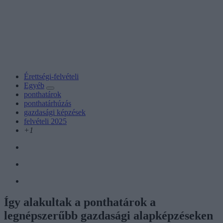
Érettségi-felvételi
Egyéb
ponthatárok
ponthatárhúzás
gazdasági képzések
felvételi 2025
+1
Így alakultak a ponthatárok a
legnépszerűbb gazdasági alapképzéseken