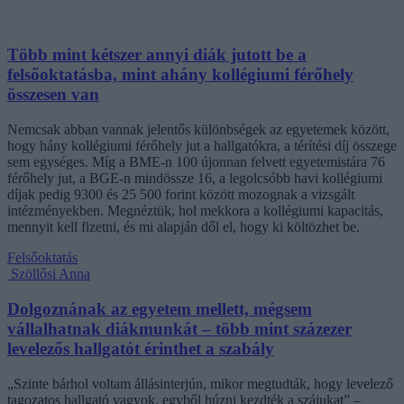
Több mint kétszer annyi diák jutott be a
felsőoktatásba, mint ahány kollégiumi férőhely
összesen van
Nemcsak abban vannak jelentős különbségek az egyetemek között,
hogy hány kollégiumi férőhely jut a hallgatókra, a térítési díj összege
sem egységes. Míg a BME-n 100 újonnan felvett egyetemistára 76
férőhely jut, a BGE-n mindössze 16, a legolcsóbb havi kollégiumi
díjak pedig 9300 és 25 500 forint között mozognak a vizsgált
intézményekben. Megnéztük, hol mekkora a kollégiumi kapacitás,
mennyit kell fizetni, és mi alapján dől el, hogy ki költözhet be.
Felsőoktatás
Szöllősi Anna
Dolgoznának az egyetem mellett, mégsem
vállalhatnak diákmunkát – több mint százezer
levelezős hallgatót érinthet a szabály
„Szinte bárhol voltam állásinterjún, mikor megtudták, hogy levelező
tagozatos hallgató vagyok, egyből húzni kezdték a szájukat” –