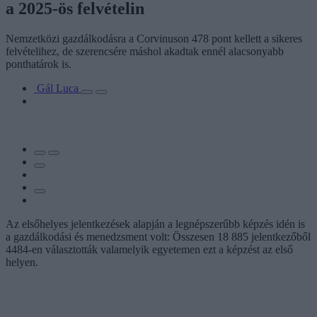
a 2025-ös felvételin
Nemzetközi gazdálkodásra a Corvinuson 478 pont kellett a sikeres
felvételihez, de szerencsére máshol akadtak ennél alacsonyabb
ponthatárok is.
Gál Luca
Az elsőhelyes jelentkezések alapján a legnépszerűbb képzés idén is
a gazdálkodási és menedzsment volt: Összesen 18 885 jelentkezőből
4484-en választották valamelyik egyetemen ezt a képzést az első
helyen.