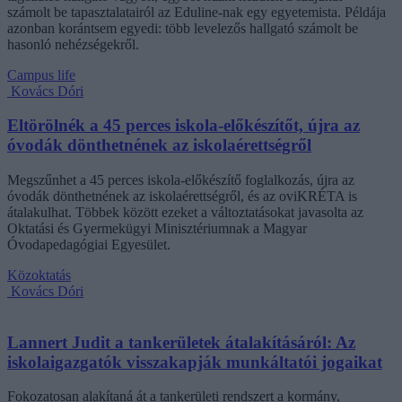
számolt be tapasztalatairól az Eduline-nak egy egyetemista. Példája
azonban korántsem egyedi: több levelezős hallgató számolt be
hasonló nehézségekről.
Campus life
Kovács Dóri
Eltörölnék a 45 perces iskola-előkészítőt, újra az
óvodák dönthetnének az iskolaérettségről
Megszűnhet a 45 perces iskola-előkészítő foglalkozás, újra az
óvodák dönthetnének az iskolaérettségről, és az oviKRÉTA is
átalakulhat. Többek között ezeket a változtatásokat javasolta az
Oktatási és Gyermekügyi Minisztériumnak a Magyar
Óvodapedagógiai Egyesület.
Közoktatás
Kovács Dóri
Lannert Judit a tankerületek átalakításáról: Az
iskolaigazgatók visszakapják munkáltatói jogaikat
Fokozatosan alakítaná át a tankerületi rendszert a kormány,