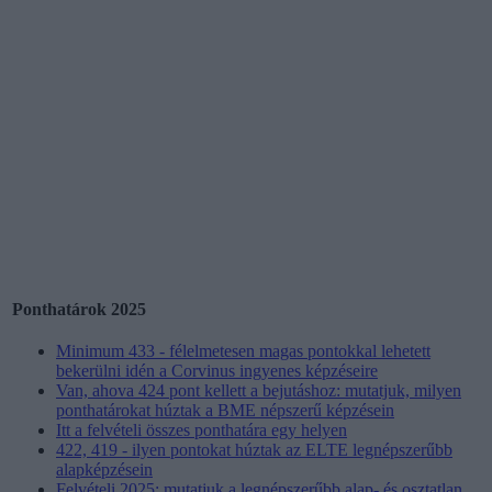
Ponthatárok 2025
Minimum 433 - félelmetesen magas pontokkal lehetett
bekerülni idén a Corvinus ingyenes képzéseire
Van, ahova 424 pont kellett a bejutáshoz: mutatjuk, milyen
ponthatárokat húztak a BME népszerű képzésein
Itt a felvételi összes ponthatára egy helyen
422, 419 - ilyen pontokat húztak az ELTE legnépszerűbb
alapképzésein
Felvételi 2025: mutatjuk a legnépszerűbb alap- és osztatlan