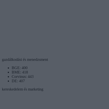
gazdálkodási és menedzsment
BGE: 400
BME: 418
Corvinus: 443
DE: 407
kereskedelem és marketing