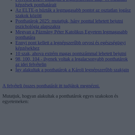
képzések ponthatárait
Az ELTE-n húzták a legmagasabb pontot az osztatlan jogász
szakok között
Ponthatárok 2025: mutatjuk, hány ponttal lehetett bejutni
pszichológia alapszakra
Megvan a Pázmány Péter Katolikus Egyetem legmagasabb
ponthatára
Ennyi pont kellett a legnépszerűbb orvosi és egészségügyi
képzésekhez
10 szak, ahova extrém magas pontszámmal lehetett bejutni
98, 100, 104 - ilyenek voltak a legalacsonyabb ponthatárok
az idei felvételin
Így alakultak a ponthatárok a Károli legnépszerűbb szakjain
A felvételi összes ponthatárát itt tudjátok megnézni.
Mutatjuk, hogyan alakultak a ponthatárok egyes szakokon és
egyetemeken: