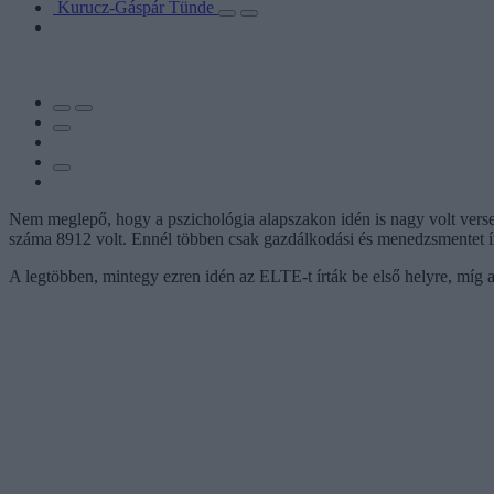
Kurucz-Gáspár Tünde
Nem meglepő, hogy a pszichológia alapszakon idén is nagy volt verseny
száma 8912 volt. Ennél többen csak gazdálkodási és menedzsmentet ír
A legtöbben, mintegy ezren idén az ELTE-t írták be első helyre, míg a