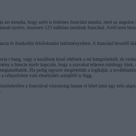
ja azt mondta, hogy azért is érdemes franciául tanulni, mert az angolon 
anult nyelve, összesen 125 millióan tanulnak franciául. Arról nem besz
rancia és frankofón felsőoktatási intézményeiben. A franciául beszélő d
rancia r hang, vagy a nazálisok kissé eltérnek a mi hangzóinktól, de ez
emény a francia nyelv kapcsán, hogy a szavakat teljesen máshogy írjuk, 
 megtanulhatók. Ha pedig egyszer megértettük a logikáját, a továbbiak
 a célnyelvben való elmélyülés szintjétől is függ.
öszönhetően a franciával viszonylag hamar el lehet jutni egy erős ala
.