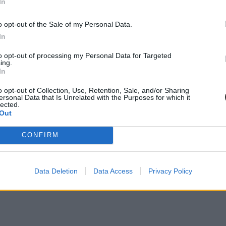
In
o opt-out of the Sale of my Personal Data.
ttségizőknek.
In
to opt-out of processing my Personal Data for Targeted
ing.
In
o opt-out of Collection, Use, Retention, Sale, and/or Sharing
ersonal Data that Is Unrelated with the Purposes for which it
lected.
Out
CONFIRM
Data Deletion
Data Access
Privacy Policy