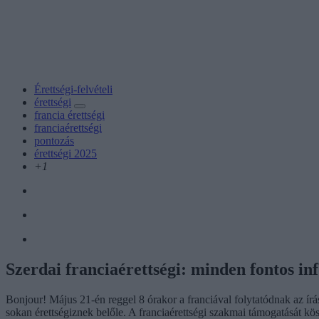
Érettségi-felvételi
érettségi
francia érettségi
franciaérettségi
pontozás
érettségi 2025
+1
Szerdai franciaérettségi: minden fontos in
Bonjour! Május 21-én reggel 8 órakor a franciával folytatódnak az írás
sokan érettségiznek belőle. A franciaérettségi szakmai támogatását kö