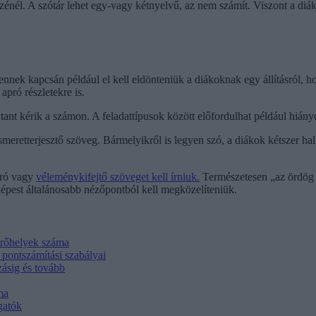
részénél. A szótár lehet egy-vagy kétnyelvű, az nem számít. Viszont a d
 ennek kapcsán például el kell eldönteniük a diákoknak egy állításról, 
apró részletekre is.
ant kérik a számon. A feladattípusok között előfordulhat például hiányo
 ismeretterjesztő szöveg. Bármelyikről is legyen szó, a diákok kétszer ha
író vagy
véleménykifejtő szöveget kell írniuk.
Természetesen „az ördög 
épest általánosabb nézőpontból kell megközelíteniük.
férőhelyek száma
i pontszámítási szabályai
zásig és tovább
ma
gatók