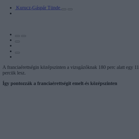
Kurucz-Gáspár Tünde
A franciaérettségin középszinten a vizsgázóknak 180 perc alatt egy 1
percük lesz.
Így pontozzák a franciaérettségit emelt-és középszinten