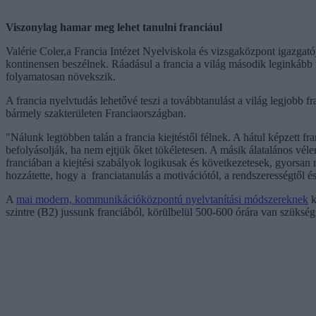
Viszonylag hamar meg lehet tanulni franciául
Valérie Coler,a Francia Intézet Nyelviskola és vizsgaközpont igazgató
kontinensen beszélnek. Ráadásul a francia a világ második leginkább t
folyamatosan növekszik.
A francia nyelvtudás lehetővé teszi a továbbtanulást a világ legjobb f
bármely szakterületen Franciaországban.
"Nálunk legtöbben talán a francia kiejtéstől félnek. A hátul képzett f
befolyásolják, ha nem ejtjük őket tökéletesen. A másik álatalános vél
franciában a kiejtési szabályok logikusak és következetesek, gyorsan
hozzátette, hogy a franciatanulás a motivációtól, a rendszerességtől és
A
mai modern, kommunikációközpontú nyelvtanítási módszereknek
k
szintre (B2) jussunk franciából, körülbelül 500-600 órára van szükség