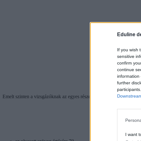
Eduline d
If you wish 
sensitive in
confirm you
continue se
information 
further disc
participants
Downstream 
Emelt szinten a vizsgázóknak az egyes részekre több idejük lesz. Vagy
Persona
I want t