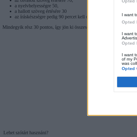
az olvasott szöveg értésére 70,
Opted 
a nyelvhelyességre 50,
a hallott szöveg értésére 30
I want t
az íráskészségre pedig 90 percet kell okosan beosztaniuk az ére
Opted 
Mindegyik rész 30 pontos, így jön ki összesen a 120 pont.
I want 
Advertis
Opted 
I want t
of my P
was col
Opted 
Lehet szótárt hasznáni?