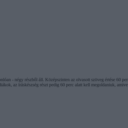
sonlóan - négy részből áll. Középszinten az olvasott szöveg értése 60 
diákok, az íráskészség részt pedig 60 perc alatt kell megoldaniuk, amive