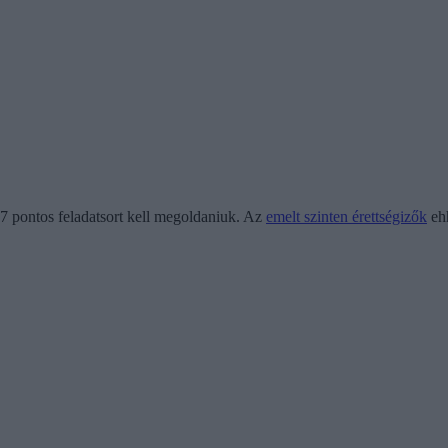
17 pontos feladatsort kell megoldaniuk. Az
emelt szinten érettségizők
ehh