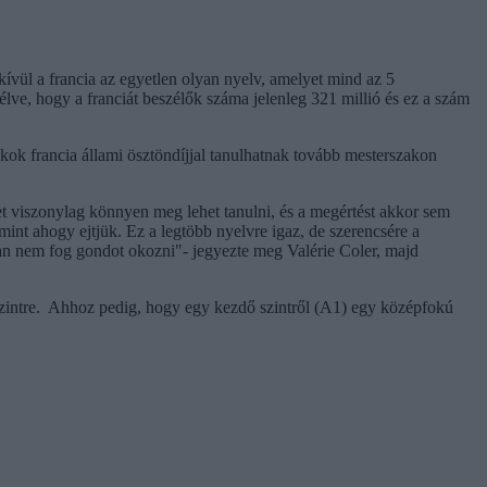
kívül a francia az egyetlen olyan nyelv, amelyet mind az 5
élve, hogy a franciát beszélők száma jelenleg 321 millió és ez a szám
iákok francia állami ösztöndíjjal tanulhatnak tovább mesterszakon
eket viszonylag könnyen meg lehet tanulni, és a megértést akkor sem
mint ahogy ejtjük. Ez a legtöbb nyelvre igaz, de szerencsére a
ban nem fog gondot okozni"- jegyezte meg Valérie Coler, majd
pszintre. Ahhoz pedig, hogy egy kezdő szintről (A1) egy középfokú