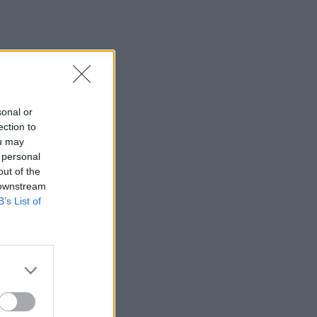
sonal or
ection to
ou may
 personal
out of the
 downstream
B’s List of