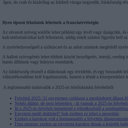
Igen, de csak és kizárólag az írásbeli vizsga negyedik, íráskészség 
Ilyen típusú feladatok lehetnek a franciaérettségin
Az olvasott szöveg sokféle lehet például egy levél vagy újságcikk, és
kulcsinformációkat kell felismerni, addig emelt szinten figyelni kell az 
A nyelvhelyességnél a szókincset és az adott szintnek megfelelő nyelvt
A hallott szövegértés lehet többek között beszélgetés, interjú, esetleg
hamis állítások vagy hiányos mondatok.
Az íráskészség résznél a diákoknak egy rövidebb, és egy hosszabb le
választékosabban kell fogalmazniuk, hanem a témát a közepesekhez k
A legfontosabb tudnivalók a 2025-ös felsőoktatási felvételiről
Felvételi 2025: 32 egyetemen csökkent a meghirdetett állami 
Nehéz átlátni, de nem lehetetlen - itt vannak a 2025-ös felvétel
Itt a 2025-ös felvételi menetrend a jelentkezéstől a ponthatárhú
Egyetem mellé diákhitel? Sok esetben ez lehet a megoldás
Ezeken a karokon volt a legmagasabb a felvettek átlagpontszá
Friss rangsor: ezekre az egyetemi karokra járnak a legjobb hall