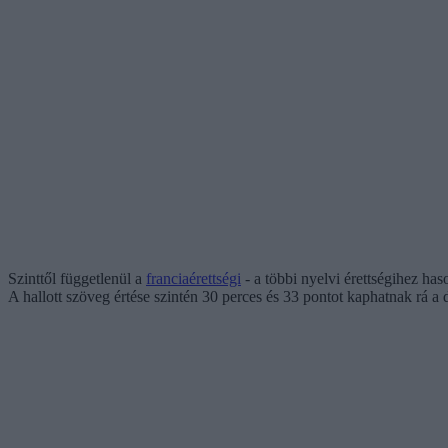
Szinttől függetlenül a
franciaérettségi
- a többi nyelvi érettségihez ha
A hallott szöveg értése szintén 30 perces és 33 pontot kaphatnak rá a 