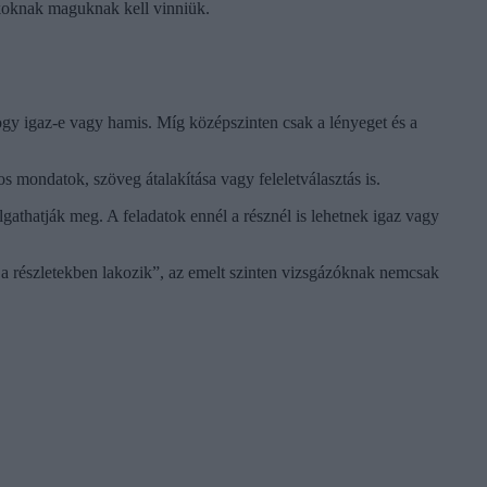
iákoknak maguknak kell vinniük.
hogy igaz-e vagy hamis. Míg középszinten csak a lényeget és a
s mondatok, szöveg átalakítása vagy feleletválasztás is.
llgathatják meg. A feladatok ennél a résznél is lehetnek igaz vagy
a részletekben lakozik”, az emelt szinten vizsgázóknak nemcsak