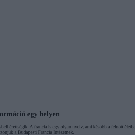
formáció egy helyen
beli érettségik. A francia is egy olyan nyelv, ami később a felnőtt élet
szönjük a Budapesti Francia Intézetnek.