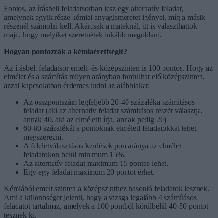
Fontos, az írásbeli feladatsorban lesz egy alternatív feladat,
amelynek egyik része kémiai anyagismeretet igényel, míg a másik
részénél számolni kell. Akárcsak a mateknál, itt is választhattok
majd, hogy melyiket szeretnétek inkább megoldani.
Hogyan pontozzák a kémiaérettségit?
Az írásbeli feladatsor emelt- és középszinten is 100 pontos. Hogy az
elmélet és a számítás milyen arányban fordulhat elő középszinten,
azzal kapcsolatban érdemes tudni az alábbiakat:
Az összpontszám legfeljebb 20-40 százaléka számításos
feladat (aki az alternatív feladat számításos részét választja,
annak 40, aki az elméletit írja, annak pedig 20)
60-80 százalékát a pontoknak elméleti feladatokkal lehet
megszerezni.
A feleletválasztásos kérdések pontaránya az elméleti
feladatokon belül minimum 15%.
Az alternatív feladat maximum 15 pontos lehet.
Egy-egy feladat maximum 20 pontot érhet.
Kémiából emelt szinten a középszinthez hasonló feladatok lesznek.
Ami a különbséget jelenti, hogy a vizsga legalább 4 számításos
feladatot tartalmaz, amelyek a 100 pontból körülbelül 40-50 pontot
tesznek ki.