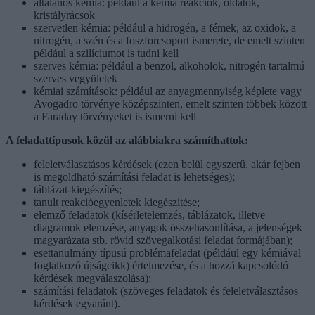
általános kémia: például a kémia reakciók, oldatok,
kristályrácsok
szervetlen kémia: például a hidrogén, a fémek, az oxidok, a
nitrogén, a szén és a foszforcsoport ismerete, de emelt szinten
például a szilíciumot is tudni kell
szerves kémia: például a benzol, alkoholok, nitrogén tartalmú
szerves vegyületek
kémiai számítások: például az anyagmennyiség képlete vagy
Avogadro törvénye középszinten, emelt szinten többek között
a Faraday törvényeket is ismerni kell
A feladattípusok közül az alábbiakra számíthattok:
feleletválasztásos kérdések (ezen belül egyszerű, akár fejben
is megoldható számítási feladat is lehetséges);
táblázat-kiegészítés;
tanult reakcióegyenletek kiegészítése;
elemző feladatok (kísérletelemzés, táblázatok, illetve
diagramok elemzése, anyagok összehasonlítása, a jelenségek
magyarázata stb. rövid szövegalkotási feladat formájában);
esettanulmány típusú problémafeladat (például egy kémiával
foglalkozó újságcikk) értelmezése, és a hozzá kapcsolódó
kérdések megválaszolása);
számítási feladatok (szöveges feladatok és feleletválasztásos
kérdések egyaránt).