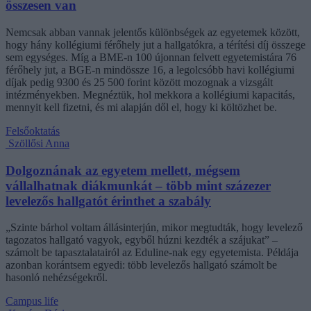
összesen van
Nemcsak abban vannak jelentős különbségek az egyetemek között,
hogy hány kollégiumi férőhely jut a hallgatókra, a térítési díj összege
sem egységes. Míg a BME-n 100 újonnan felvett egyetemistára 76
férőhely jut, a BGE-n mindössze 16, a legolcsóbb havi kollégiumi
díjak pedig 9300 és 25 500 forint között mozognak a vizsgált
intézményekben. Megnéztük, hol mekkora a kollégiumi kapacitás,
mennyit kell fizetni, és mi alapján dől el, hogy ki költözhet be.
Felsőoktatás
Szöllősi Anna
Dolgoznának az egyetem mellett, mégsem
vállalhatnak diákmunkát – több mint százezer
levelezős hallgatót érinthet a szabály
„Szinte bárhol voltam állásinterjún, mikor megtudták, hogy levelező
tagozatos hallgató vagyok, egyből húzni kezdték a szájukat” –
számolt be tapasztalatairól az Eduline-nak egy egyetemista. Példája
azonban korántsem egyedi: több levelezős hallgató számolt be
hasonló nehézségekről.
Campus life