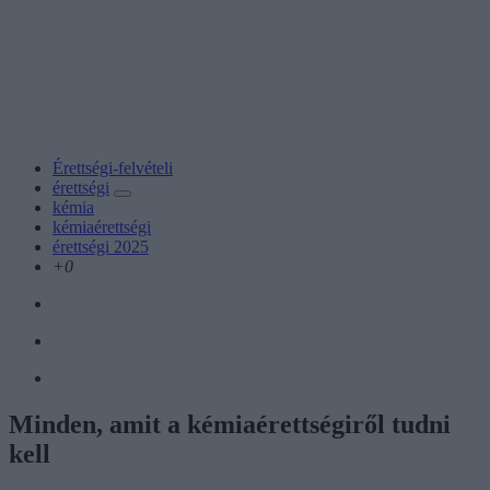
Érettségi-felvételi
érettségi
kémia
kémiaérettségi
érettségi 2025
+0
Minden, amit a kémiaérettségiről tudni
kell