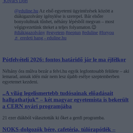
Kovács Dóri
@eduline.hu
Az első egyetemi ügyintézések között a
diákigazolvány igénylése is szerepel. Bár elsőre
bonyolultnak tűnhet, néhány lépésből megvan – most
végigvezetünk titeket a teljes folyamaton.😉
#diákigazolvány
#egyetem
#neptun
#eduline
#foryou
♬ eredeti hang - eduline.hu
Pótfelvételi 2026: fontos határidő jár le ma éjfélkor
Néhány óra múlva bezár a felvi.hu egyik legfontosabb felülete – aki
lemarad, annak idén már nem lesz újabb esélye szeptemberben
egyetemet kezdeni.
„A világ legelismertebb tudósainak előadásait
hallgathatjuk” – két magyar egyetemista is bekerült
a CERN nyári programjába
21 ezer diákból választották ki őket a genfi programba.
NOKS-dolgozók bére, cafetéria, túlórapótlék –