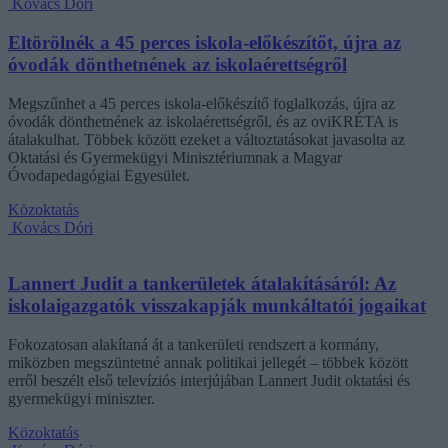
Kovács Dóri
Eltörölnék a 45 perces iskola-előkészítőt, újra az
óvodák dönthetnének az iskolaérettségről
Megszűnhet a 45 perces iskola-előkészítő foglalkozás, újra az
óvodák dönthetnének az iskolaérettségről, és az oviKRÉTA is
átalakulhat. Többek között ezeket a változtatásokat javasolta az
Oktatási és Gyermekügyi Minisztériumnak a Magyar
Óvodapedagógiai Egyesület.
Közoktatás
Kovács Dóri
Lannert Judit a tankerületek átalakításáról: Az
iskolaigazgatók visszakapják munkáltatói jogaikat
Fokozatosan alakítaná át a tankerületi rendszert a kormány,
miközben megszüntetné annak politikai jellegét – többek között
erről beszélt első televíziós interjújában Lannert Judit oktatási és
gyermekügyi miniszter.
Közoktatás