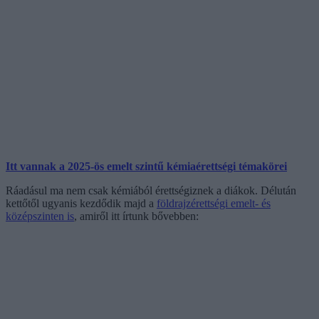
Itt vannak a 2025-ös emelt szintű kémiaérettségi témakörei
Ráadásul ma nem csak kémiából érettségiznek a diákok. Délután
kettőtől ugyanis kezdődik majd a
földrajzérettségi emelt- és
középszinten is
, amiről itt írtunk bővebben: