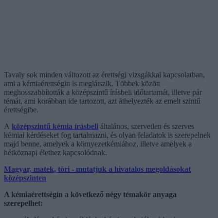
Tavaly sok minden változott az érettségi vizsgákkal kapcsolatban,
ami a kémiaérettségin is meglátszik. Többek között
meghosszabbították a középszintű írásbeli időtartamát, illetve pár
témát, ami korábban ide tartozott, azt áthelyezték az emelt szintű
érettségibe.
A
középszintű kémia írásbeli
általános, szervetlen és szerves
kémiai kérdéseket fog tartalmazni, és olyan feladatok is szerepelnek
majd benne, amelyek a környezetkémiához, illetve amelyek a
hétköznapi élethez kapcsolódnak.
Magyar, matek, töri - mutatjuk a hivatalos megoldásokat
középszinten
A kémiaérettségin a következő négy témakör anyaga
szerepelhet: