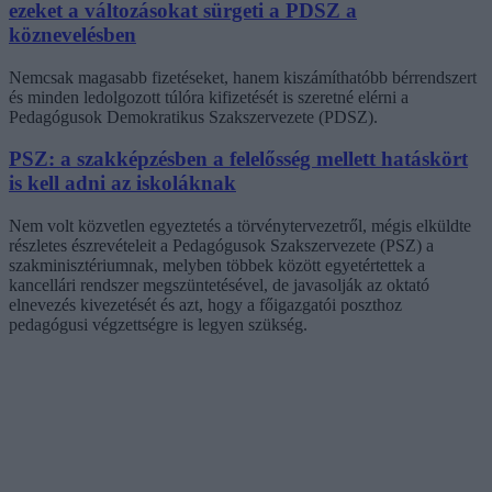
ezeket a változásokat sürgeti a PDSZ a
köznevelésben
Nemcsak magasabb fizetéseket, hanem kiszámíthatóbb bérrendszert
és minden ledolgozott túlóra kifizetését is szeretné elérni a
Pedagógusok Demokratikus Szakszervezete (PDSZ).
PSZ: a szakképzésben a felelősség mellett hatáskört
is kell adni az iskoláknak
Nem volt közvetlen egyeztetés a törvénytervezetről, mégis elküldte
részletes észrevételeit a Pedagógusok Szakszervezete (PSZ) a
szakminisztériumnak, melyben többek között egyetértettek a
kancellári rendszer megszüntetésével, de javasolják az oktató
elnevezés kivezetését és azt, hogy a főigazgatói poszthoz
pedagógusi végzettségre is legyen szükség.