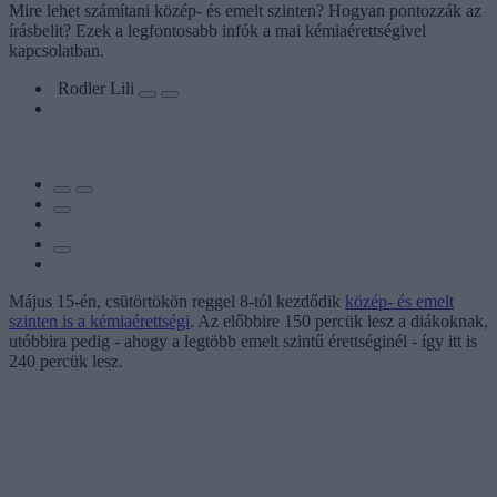
Mire lehet számítani közép- és emelt szinten? Hogyan pontozzák az
írásbelit? Ezek a legfontosabb infók a mai kémiaérettségivel
kapcsolatban.
Rodler Lili
Május 15-én, csütörtökön reggel 8-tól kezdődik
közép- és emelt
szinten is a kémiaérettségi
. Az előbbire 150 percük lesz a diákoknak,
utóbbira pedig - ahogy a legtöbb emelt szintű érettséginél - így itt is
240 percük lesz.