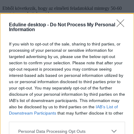
Ebből következik, hogy az elméleti feladatokkal mintegy 50-60
pontot szerezhettek majd.
Az elméleti feladatok a következők lehetnek emelt szinten:
Eduline desktop -
Do Not Process My Personal
Information
Feleletválasztásos kérdések
Táblázatos feladat, egyenletkiegészítés
If you wish to opt-out of the sale, sharing to third parties, or
Elemző feladatok
Esettanulmány
processing of your personal or sensitive information for
targeted advertising by us, please use the below opt-out
Milyen segédeszközöket használhattok az írásbelin?
section to confirm your selection. Please note that after your
opt-out request is processed you may continue seeing
A kémiaérettségin mind közép, mind pedig emelt szinten a
interest-based ads based on personal information utilized by
függvénytáblázatot és a periódusos rendszert vehetitek elő, a
számításoknál pedig szöveges adatok tárolására és megjelenítésére
us or personal information disclosed to third parties prior to
nem alkalmas számológépet használhattok.
your opt-out. You may separately opt-out of the further
disclosure of your personal information by third parties on the
IAB’s list of downstream participants. This information may
also be disclosed by us to third parties on the
IAB’s List of
Downstream Participants
that may further disclose it to other
third parties.
Personal Data Processing Opt Outs