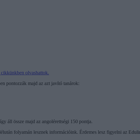
a cikkünkben olvashattok.
en pontozzák majd az azt javító tanárok:
így áll össze majd az angolérettségi 150 pontja.
 délután folyamán lesznek információink. Érdemes lesz figyelni az Edulin