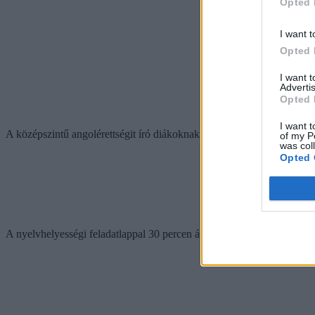
Opted 
I want t
Opted 
I want 
Advertis
Opted 
I want t
A középszintű angolérettségit író diákoknak egyébként egy órájuk volt
of my P
was col
Opted 
A nyelvhelyességi feladatlappal 30 percen át foglalkozhatnak.