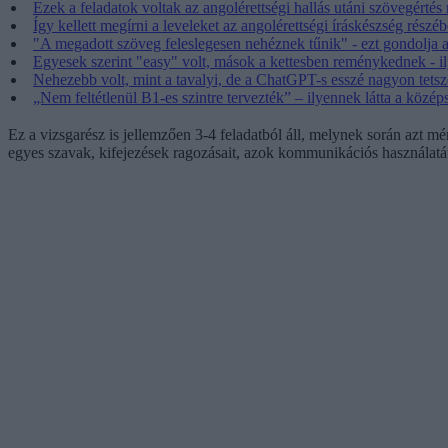
Ezek a feladatok voltak az angolérettségi hallás utáni szövegértés
Így kellett megírni a leveleket az angolérettségi íráskészség részé
"A megadott szöveg feleslegesen nehéznek tűnik" - ezt gondolja az
Egyesek szerint "easy" volt, mások a kettesben reménykednek - il
Nehezebb volt, mint a tavalyi, de a ChatGPT-s esszé nagyon tetsze
„Nem feltétlenül B1-es szintre tervezték” – ilyennek látta a középs
Ez a vizsgarész is jellemzően 3-4 feladatból áll, melynek során azt m
egyes szavak, kifejezések ragozásait, azok kommunikációs használatá