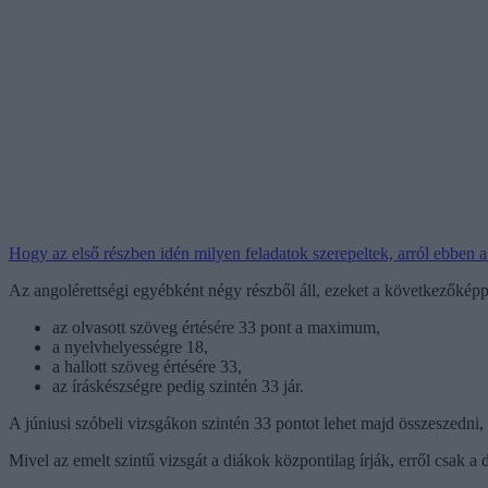
Hogy az első részben idén milyen feladatok szerepeltek, arról ebben 
Az angolérettségi egyébként négy részből áll, ezeket a következőképp
az olvasott szöveg értésére 33 pont a maximum,
a nyelvhelyességre 18,
a hallott szöveg értésére 33,
az íráskészségre pedig szintén 33 jár.
A júniusi szóbeli vizsgákon szintén 33 pontot lehet majd összeszedni, 
Mivel az emelt szintű vizsgát a diákok központilag írják, erről csak a