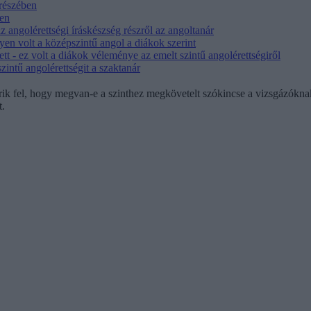
 részében
ben
 angolérettségi íráskészség részről az angoltanár
yen volt a középszintű angol a diákok szerint
tt - ez volt a diákok véleménye az emelt szintű angolérettségiről
zintű angolérettségit a szaktanár
érik fel, hogy megvan-e a szinthez megkövetelt szókincse a vizsgázóknak
t.