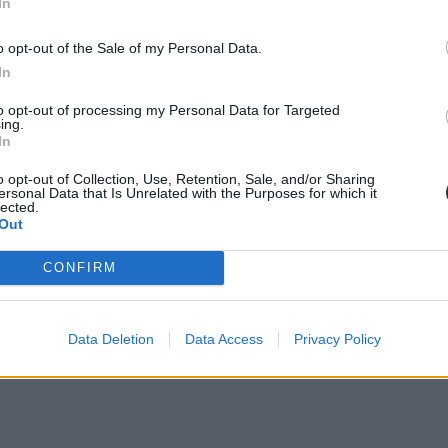
In
o opt-out of the Sale of my Personal Data.
In
to opt-out of processing my Personal Data for Targeted
ing.
In
o opt-out of Collection, Use, Retention, Sale, and/or Sharing
 arra, hogy megcsinálják a vizsga olvasott szöveg értésére épülő feladat
ersonal Data that Is Unrelated with the Purposes for which it
lected.
Out
CONFIRM
Data Deletion
Data Access
Privacy Policy