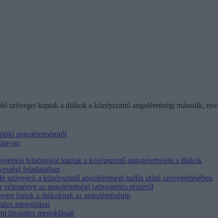
zóló szöveget kaptak a diákok a középszintű angolérettségi második, ny
rtöki angolérettségiről
line-on
gértési feladatokat kaptak a középszintű angolérettségin a diákok
yességi feladataiban
ló szövegek a középszintű angolérettségi hallás utáni szövegértésében
r véleménye az angolérettségi szövegértés részéről
öveget írniuk a diákoknak az angolérettségin
talos megoldásai
em hivatalos megoldásait