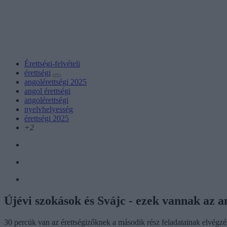
Érettségi-felvételi
érettségi
angolérettségi 2025
angol érettségi
angolérettségi
nyelvhelyesség
érettségi 2025
+2
Újévi szokások és Svájc - ezek vannak az a
30 percük van az érettségizőknek a második rész feladatainak elvégzé