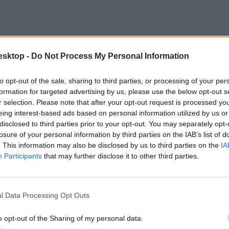
esktop -
Do Not Process My Personal Information
to opt-out of the sale, sharing to third parties, or processing of your per
kiválasztani a szövegkönyezetbe illő kifejezést, vagy egy hiányos szöveg
formation for targeted advertising by us, please use the below opt-out s
ragozott-képzett változatuk) szövegbe illesztésével, és szöveg átalakít
r selection. Please note that after your opt-out request is processed y
eing interest-based ads based on personal information utilized by us or
disclosed to third parties prior to your opt-out. You may separately opt-
losure of your personal information by third parties on the IAB’s list of
. This information may also be disclosed by us to third parties on the
IA
Participants
that may further disclose it to other third parties.
l Data Processing Opt Outs
o opt-out of the Sharing of my personal data.