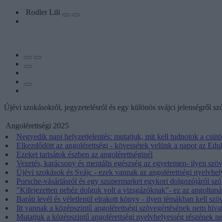
Rodler Lili
Újévi szokásokról, jegyzetelésról és egy különös svájci jelenségről s
Angolérettségi 2025
Negyedik napi helyzetjelentés: mutatjuk, mit kell tudnotok a csütö
Elkezdődött az angolérettségi - kövessétek velünk a napot az Edu
Ezeket tartsátok észben az angolérettséginél
Vezetés, karácsony és mentális egészség az egyetemen- ilyen szöve
Újévi szokások és Svájc - ezek vannak az angolérettségi nyelvhel
Porsche-vásárlásról és egy szupermarket egykori dolgozójáról szó
"Kifejezetten nehéz dolguk volt a vizsgázóknak"- ez az angoltaná
Baráti levél és véletlenül elrakott könyv - ilyen témákban kell sz
Itt vannak a középszintű angolérettségi szövegértésének nem hiva
Mutatjuk a középszintű angolérettségi nyelvhelyesség részének n